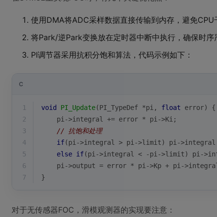
使用DMA将ADC采样数据直接传输到内存，避免CPU
将Park/逆Park变换放在定时器中断中执行，确保时序
PI调节器采用抗积分饱和算法，代码示例如下：
C
1
void
PI_Update
(PI_TypeDef *pi, 
float
 error)
{
2
    pi->integral += error * pi->Ki;
3
// 抗饱和处理
4
if
(pi->integral > pi->limit) pi->integral
5
else
if
(pi->integral < -pi->limit) pi->in
6
    pi->output = error * pi->Kp + pi->integra
7
}
对于无传感器FOC，滑模观测器的实现要注意：