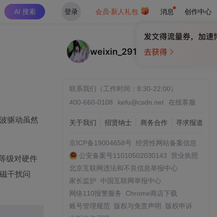
AI 搜索
登录
会员·新人礼包
消息
创作中心
weixin_29194693
联系我们（工作时间：8:30-22:00）
400-660-0108
kefu@csdn.net
在线客服
方波驱动虽然
关于我们
招贤纳士
商务合作
寻求报道
。
京ICP备19004658号
经营性网站备案信息
公安备案号11010502030143
营业执照
流等级对硬件
北京互联网违法和不良信息举报中心
磁干扰问
家长监护
中国互联网举报中心
网络110报警服务
Chrome商店下载
账号管理规范
版权与免责声明
版权申诉