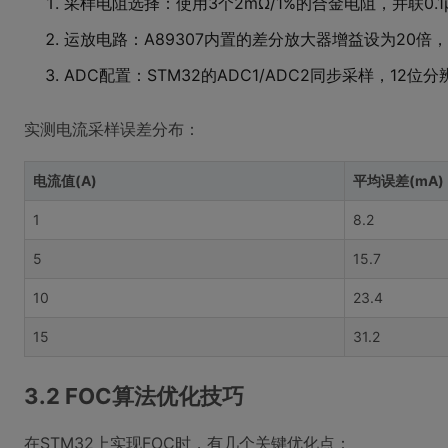
采样电阻选择：使用3个2mΩ/1%的合金电阻，并联0.
运放电路：A89307内置的差分放大器增益设为20倍
ADC配置：STM32的ADC1/ADC2同步采样，12位
实测电流采样误差分布：
电流值(A)
平均误差(mA)
1
8.2
5
15.7
10
23.4
15
31.2
3.2 FOC算法优化技巧
在STM32上实现FOC时，有几个关键优化点：