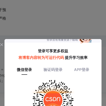
干预
严格
 = pi->limit;
tegral = -pi->limit;
l;