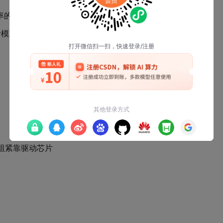
的3~5倍
滑模观测
电阻紧靠驱动芯片