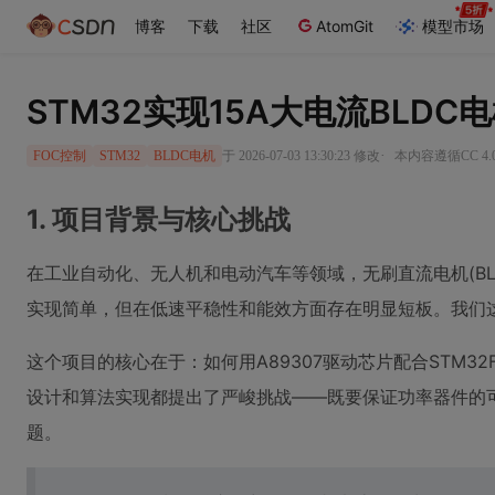
博客
下载
社区
AtomGit
模型市场
STM32实现15A大电流BLDC
·
于 2026-07-03 13:30:23 修改
本内容遵循CC 4.
FOC控制
STM32
BLDC电机
1. 项目背景与核心挑战
在工业自动化、无人机和电动汽车等领域，无刷直流电机(B
实现简单，但在低速平稳性和能效方面存在明显短板。我们这
这个项目的核心在于：如何用A89307驱动芯片配合STM32
设计和算法实现都提出了严峻挑战——既要保证功率器件的
题。