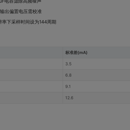
1μF电容滤除高频噪声
，输出偏置电压需校准
分辨率下采样时间设为144周期
标准差(mA)
3.5
6.8
9.1
12.6