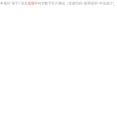
本项目“基于C语言
实现
串转并数字芯片测试（含源代码+使用说明+毕业设计）