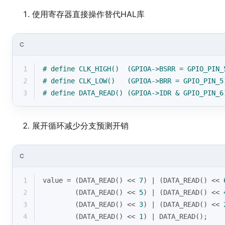
使用寄存器直接操作替代HAL库
C
1
# 
define
 CLK_HIGH()  (GPIOA->BSRR = GPIO_PIN_
2
# 
define
 CLK_LOW()   (GPIOA->BRR = GPIO_PIN_5
3
# 
define
 DATA_READ() (GPIOA->IDR & GPIO_PIN_6
展开循环减少分支预测开销
C
1
value = (DATA_READ() << 
7
) | (DATA_READ() << 
2
        (DATA_READ() << 
5
) | (DATA_READ() << 
3
        (DATA_READ() << 
3
) | (DATA_READ() << 
4
        (DATA_READ() << 
1
) | DATA_READ();