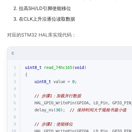
拉高SH/LD引脚使能移位
在CLK上升沿逐位读取数据
对应的STM32 HAL库实现代码：
C
1
uint8_t
read_74hc165
(
void
)
2
{
3
uint8_t
 value = 
0
;
4
5
// 步骤1：加载并行数据
6
    HAL_GPIO_WritePin(GPIOA, LD_Pin, GPIO_PIN
7
    delay_ns(
30
);  
// 保持时间大于规格书最小值
8
9
// 步骤2：使能移位
10
    HAL_GPIO_WritePin(GPIOA, LD_Pin, GPIO_PIN