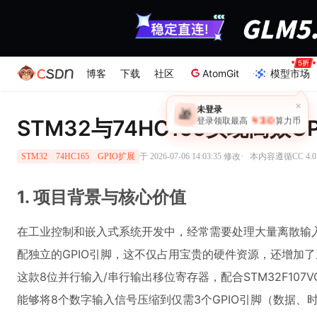
博客
下载
社区
AtomGit
模型市场
×
未登录
🎁
￥30
STM32与74HC165实现高效G
登录领取最高
算力币
·
于 2026-07-06 14:03:35 修改
本内容遵循CC 4.0
STM32
74HC165
GPIO扩展
1. 项目背景与核心价值
在工业控制和嵌入式系统开发中，经常需要处理大量离散输
配独立的GPIO引脚，这不仅占用宝贵的硬件资源，还增加了系
这款8位并行输入/串行输出移位寄存器，配合STM32F107VC
能够将8个数字输入信号压缩到仅需3个GPIO引脚（数据、