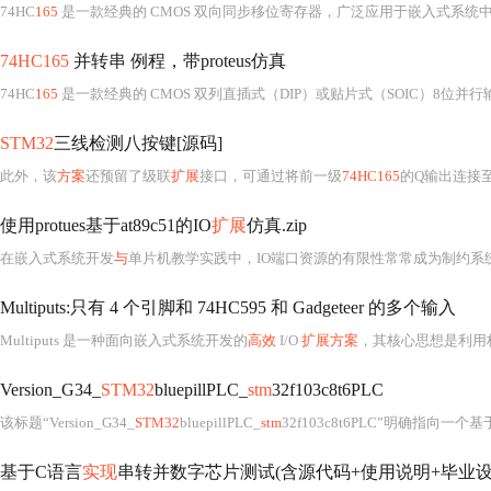
74HC
165
是一款经典的 CMOS 双向同步移位寄存器，广泛应用于嵌入式系统
74HC165
并转串 例程，带proteus仿真
74HC
165
是一款经典的 CMOS 双列直插式（DIP）或贴片式（SOIC）8位并行输入
STM32
三线检测八按键[源码]
此外，该
方案
还预留了级联
扩展
接口，可通过将前一级
74HC165
的Q输出连接至
使用protues基于at89c51的IO
扩展
仿真.zip
在嵌入式系统开发
与
单片机教学实践中，IO端口资源的有限性常常成为制约系
Multiputs:只有 4 个引脚和 74HC595 和 Gadgeteer 的多个输入
Multiputs 是一种面向嵌入式系统开发的
高效
I/O
扩展方案
，其核心思想是利用
Version_G34_
STM32
bluepillPLC_
stm
32f103c8t6PLC
该标题“Version_G34_
STM32
bluepillPLC_
stm
32f103c8t6PLC”明确指向一个基
基于C语言
实现
串转并数字芯片测试(含源代码+使用说明+毕业设计)