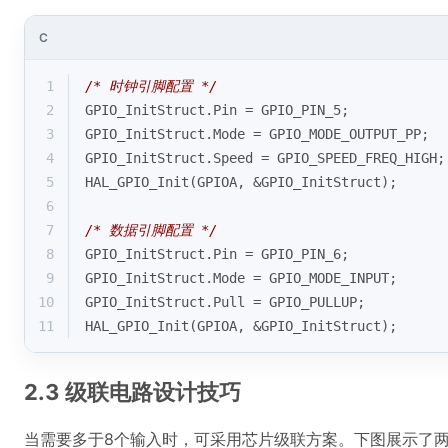
C
1
/* 时钟引脚配置 */
2
GPIO_InitStruct.Pin = GPIO_PIN_5;
3
GPIO_InitStruct.Mode = GPIO_MODE_OUTPUT_PP;
4
GPIO_InitStruct.Speed = GPIO_SPEED_FREQ_HIGH;
5
HAL_GPIO_Init(GPIOA, &GPIO_InitStruct);
6
7
/* 数据引脚配置 */
8
GPIO_InitStruct.Pin = GPIO_PIN_6;
9
GPIO_InitStruct.Mode = GPIO_MODE_INPUT;
10
GPIO_InitStruct.Pull = GPIO_PULLUP;
11
HAL_GPIO_Init(GPIOA, &GPIO_InitStruct);
2.3 级联电路设计技巧
当需要多于8个输入时，可采用芯片级联方案。下图展示了两片