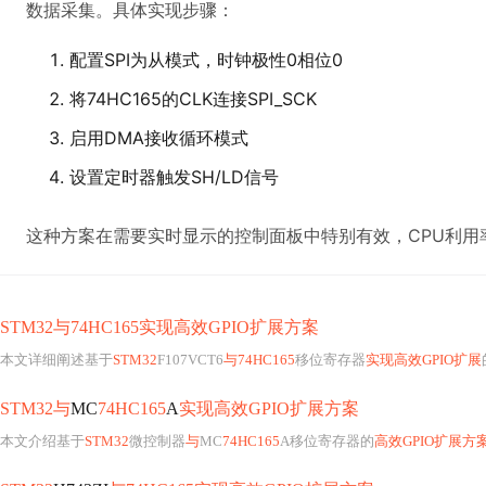
数据采集。具体实现步骤：
配置SPI为从模式，时钟极性0相位0
将74HC165的CLK连接SPI_SCK
启用DMA接收循环模式
设置定时器触发SH/LD信号
这种方案在需要实时显示的控制面板中特别有效，CPU利用率
STM32与74HC165实现高效GPIO扩展方案
本文详细阐述基于
STM32
F107VCT6
与74HC165
移位寄存器
实现高效GPIO扩展
STM32与
MC
74HC165
A
实现高效GPIO扩展方案
本文介绍基于
STM32
微控制器
与
MC
74HC165
A移位寄存器的
高效GPIO扩展方