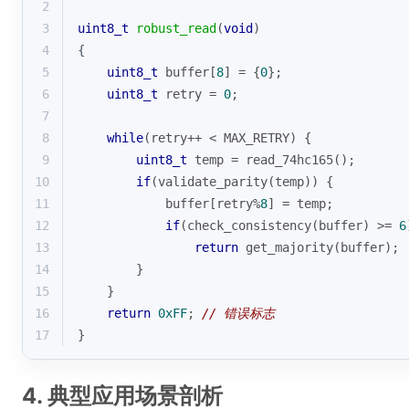
2
3
uint8_t
robust_read
(
void
)
4
{
5
uint8_t
 buffer[
8
] = {
0
};
6
uint8_t
 retry = 
0
;
7
8
while
(retry++ < MAX_RETRY) {
9
uint8_t
 temp = read_74hc165();
10
if
(validate_parity(temp)) {
11
            buffer[retry%
8
] = temp;
12
if
(check_consistency(buffer) >= 
6
13
return
 get_majority(buffer);
14
        }
15
    }
16
return
0xFF
; 
// 错误标志
17
}
4. 典型应用场景剖析