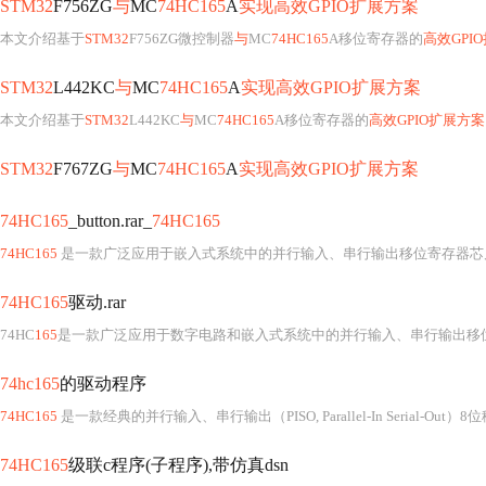
STM32
F756ZG
与
MC
74HC165
A
实现高效GPIO扩展方案
本文介绍基于
STM32
F756ZG微控制器
与
MC
74HC165
A移位寄存器的
高效GPI
STM32
L442KC
与
MC
74HC165
A
实现高效GPIO扩展方案
本文介绍基于
STM32
L442KC
与
MC
74HC165
A移位寄存器的
高效GPIO扩展方案
STM32
F767ZG
与
MC
74HC165
A
实现高效GPIO扩展方案
74HC165
_button.rar_
74HC165
74HC165
是一款广泛应用于嵌入式系统中的并行输入、串行输出移位寄存器芯
74HC165
驱动.rar
74HC
165
是一款广泛应用于数字电路和嵌入式系统中的并行输入、串行输出移
74hc165
的驱动程序
74HC165
是一款经典的并行输入、串行输出（PISO, Parallel-In Serial-
74HC165
级联c程序(子程序),带仿真dsn