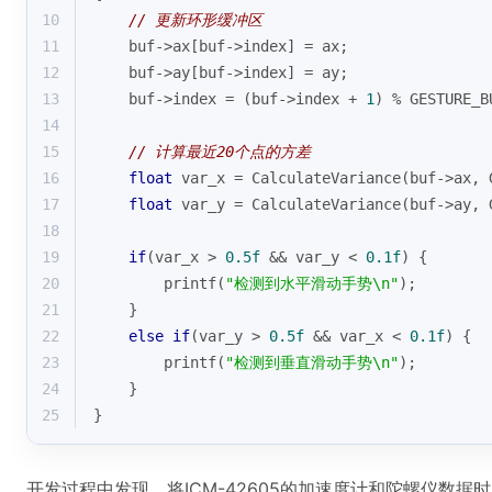
10
// 更新环形缓冲区
11
    buf->ax[buf->index] = ax;
12
    buf->ay[buf->index] = ay;
13
    buf->index = (buf->index + 
1
) % GESTURE_B
14
15
// 计算最近20个点的方差
16
float
 var_x = CalculateVariance(buf->ax, 
17
float
 var_y = CalculateVariance(buf->ay, 
18
19
if
(var_x > 
0.5f
 && var_y < 
0.1f
) {
20
printf
(
"检测到水平滑动手势\n"
);
21
    }
22
else
if
(var_y > 
0.5f
 && var_x < 
0.1f
) {
23
printf
(
"检测到垂直滑动手势\n"
);
24
    }
25
}
开发过程中发现，将ICM-42605的加速度计和陀螺仪数