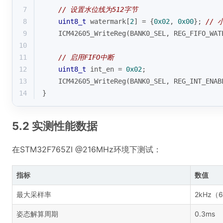
7
// 设置水位线为512字节
8
uint8_t
 watermark[
2
] = {
0x02
, 
0x00
}; 
// 
9
    ICM42605_WriteReg(BANK0_SEL, REG_FIFO_WAT
10
11
// 启用FIFO中断
12
uint8_t
 int_en = 
0x02
;
13
    ICM42605_WriteReg(BANK0_SEL, REG_INT_ENAB
14
}
5.2 实测性能数据
在STM32F765ZI @216MHz环境下测试：
指标
数值
最大采样率
2kHz（
姿态解算周期
0.3ms