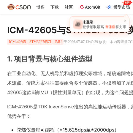
博客
下载
社区
AtomGit
模型市场
×
未登录
🎁
￥30
ICM-42605与STM32F76
登录领取最高
算力币
·
于 2026-07-07 13:49:39 修改
本内容遵循CC 4
ICM-42605
STM32F765ZI
IMU
1. 项目背景与核心组件选型
在工业自动化、无人机导航和虚拟现实等领域，精确追踪物
术难点。传统方案往往需要组合多个传感器，不仅增加了系统
42605这款6轴IMU（惯性测量单元）的出现，为这个问
ICM-42605是TDK InvenSense推出的高性能运动
优势在于：
陀螺仪量程可编程（±15.625dps至±2000dps）