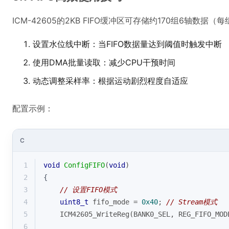
ICM-42605的2KB FIFO缓冲区可存储约170组6轴数据
设置水位线中断：当FIFO数据量达到阈值时触发中断
使用DMA批量读取：减少CPU干预时间
动态调整采样率：根据运动剧烈程度自适应
配置示例：
C
1
void
ConfigFIFO
(
void
)
2
{
3
// 设置FIFO模式
4
uint8_t
 fifo_mode = 
0x40
; 
// Stream模式
5
    ICM42605_WriteReg(BANK0_SEL, REG_FIFO_MOD
6