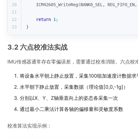
20
    ICM42605_WriteReg(BANK0_SEL, REG_FIFO_EN,
21
22
return
1
;
23
}
3.2 六点校准法实战
IMU传感器通常存在零偏误差，需要通过校准消除。六点校
将设备水平朝上静止放置，采集100组加速度计数据求平均
水平朝下静止放置，采集数据（理论值[0,0,-1g]）
分别以X、Y、Z轴垂直向上的姿态各采集一次
通过最小二乘法计算各轴的偏移量和灵敏度系数
校准算法实现示例：