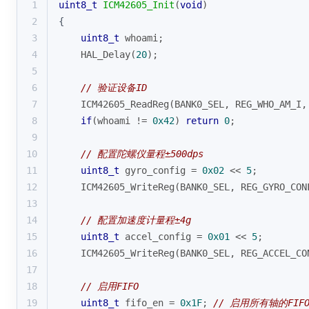
1
uint8_t
ICM42605_Init
(
void
)
2
{
3
uint8_t
 whoami;
4
    HAL_Delay(
20
);
5
6
// 验证设备ID
7
    ICM42605_ReadReg(BANK0_SEL, REG_WHO_AM_I,
8
if
(whoami != 
0x42
) 
return
0
;
9
10
// 配置陀螺仪量程±500dps
11
uint8_t
 gyro_config = 
0x02
 << 
5
; 
12
    ICM42605_WriteReg(BANK0_SEL, REG_GYRO_CON
13
14
// 配置加速度计量程±4g
15
uint8_t
 accel_config = 
0x01
 << 
5
;
16
    ICM42605_WriteReg(BANK0_SEL, REG_ACCEL_CO
17
18
// 启用FIFO
19
uint8_t
 fifo_en = 
0x1F
; 
// 启用所有轴的FIF