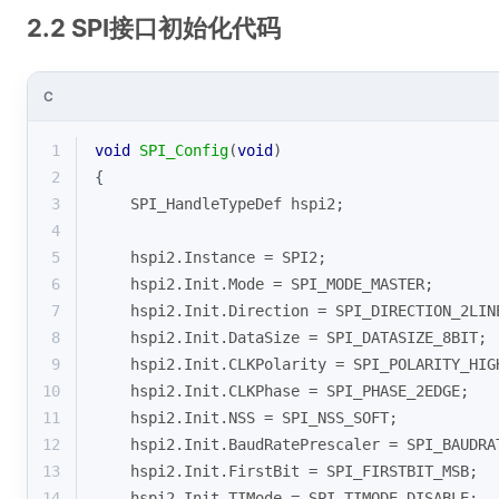
2.2 SPI接口初始化代码
C
1
void
SPI_Config
(
void
)
2
{
3
    SPI_HandleTypeDef hspi2;
4
5
    hspi2.Instance = SPI2;
6
    hspi2.Init.Mode = SPI_MODE_MASTER;
7
    hspi2.Init.Direction = SPI_DIRECTION_2LIN
8
    hspi2.Init.DataSize = SPI_DATASIZE_8BIT;
9
    hspi2.Init.CLKPolarity = SPI_POLARITY_HIG
10
    hspi2.Init.CLKPhase = SPI_PHASE_2EDGE;
11
    hspi2.Init.NSS = SPI_NSS_SOFT;
12
    hspi2.Init.BaudRatePrescaler = SPI_BAUDRA
13
    hspi2.Init.FirstBit = SPI_FIRSTBIT_MSB;
14
    hspi2.Init.TIMode = SPI_TIMODE_DISABLE;