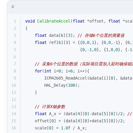
C
1
void
CalibrateAccel
(
float
 *offset, 
float
 *sca
2
{
3
float
 data[
6
][
3
]; 
// 存储6个位置的测量值
4
float
 ref[
6
][
3
] = {{
0
,
0
,
1
}, {
0
,
0
,
-1
}, {
0
,
5
                       {
0
,
-1
,
0
}, {
1
,
0
,
0
}, {
-1
6
7
// 采集6个位置的数据（实际项目需加入延时确保稳
8
for
(
int
 i=
0
; i<
6
; i++){
9
        ICM42605_ReadAccel(&data[i][
0
], &data
10
        HAL_Delay(
100
);
11
    }
12
13
// 计算X轴参数
14
float
 A_x = (data[
4
][
0
]-data[
5
][
0
])/
2
; 
/
15
    offset[
0
] = (data[
4
][
0
]+data[
5
][
0
])/
2
;
16
    scale[
0
] = 
1.0f
 / A_x;