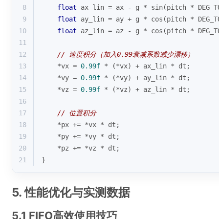
8
float
 ax_lin = ax - g * 
sin
(pitch * DEG_T
9
float
 ay_lin = ay + g * 
cos
(pitch * DEG_T
10
float
 az_lin = az - g * 
cos
(pitch * DEG_T
11
12
// 速度积分（加入0.99衰减系数减少漂移）
13
    *vx = 
0.99f
 * (*vx) + ax_lin * dt;
14
    *vy = 
0.99f
 * (*vy) + ay_lin * dt;
15
    *vz = 
0.99f
 * (*vz) + az_lin * dt;
16
17
// 位置积分
18
    *px += *vx * dt;
19
    *py += *vy * dt;
20
    *pz += *vz * dt;
21
}
5. 性能优化与实测数据
5.1 FIFO高效使用技巧