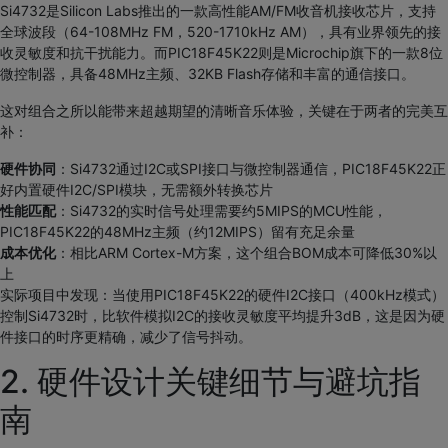
Si4732是Silicon Labs推出的一款高性能AM/FM收音机接收芯片，支持
全球波段（64-108MHz FM，520-1710kHz AM），具有业界领先的接
收灵敏度和抗干扰能力。而PIC18F45K22则是Microchip旗下的一款8位
微控制器，具备48MHz主频、32KB Flash存储和丰富的通信接口。
这对组合之所以能带来超越期望的清晰音乐体验，关键在于两者的完美互
补：
硬件协同
：Si4732通过I2C或SPI接口与微控制器通信，PIC18F45K22正
好内置硬件I2C/SPI模块，无需额外转换芯片
性能匹配
：Si4732的实时信号处理需要约5MIPS的MCU性能，
PIC18F45K22的48MHz主频（约12MIPS）留有充足余量
成本优化
：相比ARM Cortex-M方案，这个组合BOM成本可降低30%以
上
实际项目中发现：当使用PIC18F45K22的硬件I2C接口（400kHz模式）
控制Si4732时，比软件模拟I2C的接收灵敏度平均提升3dB，这是因为硬
件接口的时序更精确，减少了信号抖动。
2. 硬件设计关键细节与避坑指
南