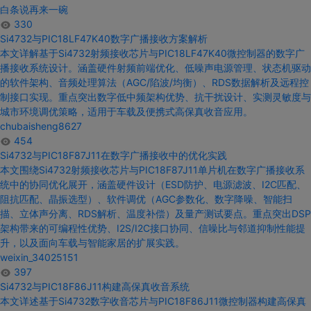
白条说再来一碗
330
Si4732与PIC18
LF47
K
40
数字
广播接收方案解析
本文详解基于
Si4732
射频接收芯片
与PIC18
LF47
K
40微控制器的
数字
广
播接收系统
设计
。涵盖硬件射频前端优化、低噪声电源管理、状态机驱动
的软件架构、音频处理算法（AGC/陷波/均衡）、RDS数据解析及远程控
制接口实现。重点突出
数字
低中频架构优势、抗干扰
设计
、实测灵敏度
与
城市环境调优策略，适用于车载及便携式高保真收音应用。
chubaisheng8627
454
Si4732与PIC18F
87J11在
数字
广播接收
中的
优化实践
本文围绕
Si4732
射频接收芯片
与PIC18F
87J11单片机在
数字
广播接收系
统
中的
协同优化展开，涵盖硬件
设计
（ESD防护、电源滤波、I2C匹配、
阻抗匹配、晶振选型）、软件调优（AGC参数化、
数字
降噪、智能扫
描、立体声分离、RDS解析、温度补偿）及量产测试要点。重点突出DSP
架构带来的可编程性优势、I2S/I2C接口协同、信噪比
与
邻道抑制性能提
升，以及面向车载
与
智能家居的扩展实践。
weixin_34025151
397
Si4732与PIC18F
86J11构建高保真收音系统
本文详述基于
Si4732数字
收音芯片
与PIC18F
86J11微控制器构建高保真