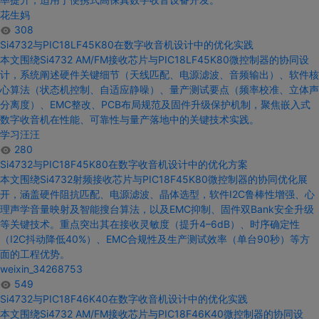
花生妈
308
Si4732与PIC18
LF
45K
80在
数字收音机设计中的
优化实践
本文围绕
Si4732
AM/FM接收芯片
与PIC18
LF
45K
80微控制器的协同
设
计
，系统阐述硬件关键细节（天线匹配、电源滤波、音频输出）、软件核
心算法（状态机控制、自适应静噪）、量产测试要点（频率校准、立体声
分离度）、EMC整改、PCB布局规范及固件升级保护机制，聚焦嵌入式
数字收音机
在性能、可靠性
与
量产落地
中的
关键技术实践。
学习汪汪
280
Si4732与PIC18F45K
80在
数字收音机设计中的
优化方案
本文围绕
Si4732
射频接收芯片
与PIC18F45K
80微控制器的协同优化展
开，涵盖硬件阻抗匹配、电源滤波、晶体选型，软件I2C鲁棒性增强、心
理声学音量映射及智能搜台算法，以及EMC抑制、固件双Bank安全升级
等关键技术。重点突出其在接收灵敏度（提升4–6dB）、时序确定性
（I2C抖动降低40%）、EMC合规性及生产测试效率（单台90秒）等方
面的工程优势。
weixin_34268753
549
Si4732与PIC18F
46
K
40在
数字收音机设计中的
优化实践
本文围绕
Si4732
AM/FM接收芯片
与PIC18F
46
K
40微控制器的协同
设