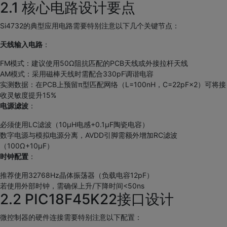
2.1 核心电路设计要点
Si4732的典型应用电路需要特别注意以下几个关键节点：
天线输入电路
：
FM模式：建议使用50Ω阻抗匹配的PCB天线或外接拉杆天线
AM模式：采用磁棒天线时需配合330pF调谐电容
实测数据：在PCB上预留π型匹配网络（L=100nH，C=22pF×2）可将接
收灵敏度提升15%
电源滤波
：
必须使用LC滤波（10μH电感+0.1μF陶瓷电容）
数字电源与模拟电源分离，AVDD引脚需额外增加RC滤波
（100Ω+10μF）
时钟配置
：
推荐使用32768Hz晶体振荡器（负载电容12pF）
若使用外部时钟，需确保上升/下降时间<50ns
2.2 PIC18F45K22接口设计
微控制器的硬件连接需要特别注意以下配置：