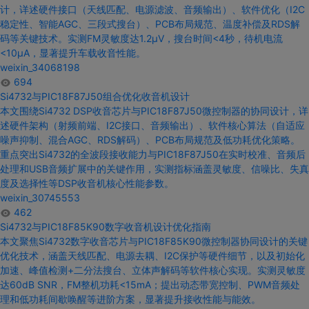
计
，详述硬件接口（天线匹配、电源滤波、音频输出）、软件优化（I2C
稳定性、智能AGC、三段式搜台）、PCB布局规范、温度补偿及RDS解
码等关键技术。实测FM灵敏度达
1
.2μV，搜台时间<4秒，待机电流
<10μA，显著提升车载收音性能。
weixin_34068198
694
Si4732与PIC18F
87J50组合优化
收音机设计
本文围绕
Si4732
DSP收音芯片
与PIC18F
87J50微控制器的协同
设计
，详
述硬件架构（射频前端、I2C接口、音频输出）、软件核心算法（自适应
噪声抑制、混合AGC、RDS解码）、PCB布局规范及低功耗优化策略。
重点突出
Si4732
的全波段接收能力
与PIC18F
87J50在实时校准、音频后
处理和USB音频扩展
中的
关键作用，实测指标涵盖灵敏度、信噪比、失真
度及选择性等DSP
收音机
核心性能参数。
weixin_30745553
462
Si4732与PIC18F
85
K
90
数字收音机设计
优化指南
本文聚焦
Si4732数字
收音芯片
与PIC18F
85
K
90微控制器协同
设计
的关键
优化技术，涵盖天线匹配、电源去耦、I2C保护等硬件细节，以及初始化
加速、峰值检测+二分法搜台、立体声解码等软件核心实现。实测灵敏度
达60dB SNR，FM整机功耗<15mA；提出动态带宽控制、PWM音频处
理和低功耗间歇唤醒等进阶方案，显著提升接收性能
与
能效。