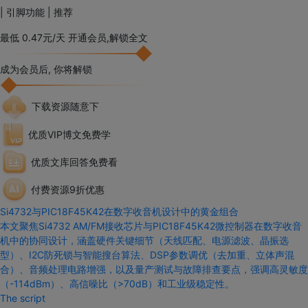
| 引脚功能 | 推荐
最低
0.47元/天
开通会员,解锁全文
成为会员后, 你将解锁
下载资源随意下
优质VIP博文免费学
优质文库回答免费看
付费资源9折优惠
Si4732与PIC18F45K
42在
数字收音机设计中的黄金组合
本文聚焦
Si4732
AM/FM接收芯片
与PIC18F45K
42微控制器在
数字收音
机中的
协同
设计
，涵盖硬件关键细节（天线匹配、电源滤波、晶振选
型）、I2C防死锁
与
智能搜台算法、DSP参数调优（去加重、立体声混
合）、音频处理电路增强，以及量产测试
与
故障排查要点，强调高灵敏度
（-114dBm）、高信噪比（>70dB）和工业级稳定性。
The script