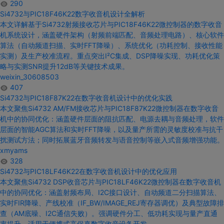
290
Si4732与PIC18F
46
K22数字收音机设计
全解析
本文详解基于
Si4732
射频接收芯片
与PIC18F
46
K22
微控制器的
数字收音
机
系统
设计
，涵盖硬件架构（射频前端匹配、音频处理电路）、核心软件
算法（自动频道扫描、实时FFT降噪）、系统优化（功耗控制、接收性能
实测）及生产校准流程。重点突出I²C集成、DSP降噪实现、功耗优化策
略
与
实测SNR提升12dB等关键技术成果。
weixin_30608503
407
Si4732与PIC18F
87
K22
在
数字收音机设计中的
优化实践
本文聚焦
Si4732
AM/FM接收芯片
与PIC18F
87
K22
微控制器在
数字收音
机中的
协同优化：涵盖硬件层面的阻抗匹配、电源去耦
与
音频处理，软件
层面的智能AGC算法和实时FFT降噪，以及量产所需的灵敏度校准
与
抗干
扰测试方法；同时拓展蓝牙音频转发
与
语音控制等嵌入式音频增强功能。
xmyams
328
Si4732与PIC18
LF46
K22
在
数字收音机设计中的
优化应用
本文聚焦
Si4732
DSP收音芯片
与PIC18
LF46
K22
微控制器在
数字收音机
中的
协同优化：涵盖射频布局、I2C接口
设计
、自动频道二分扫描算法、
实时FIR降噪、产线校准（IF_BW/IMAGE_REJ寄存器调优）及典型故障排
查（AM底噪、I2C通信失败）。强调硬件分工、低功耗实现
与
量产直通
率提升，适用于便携式高保真
数字
收音设备开发。