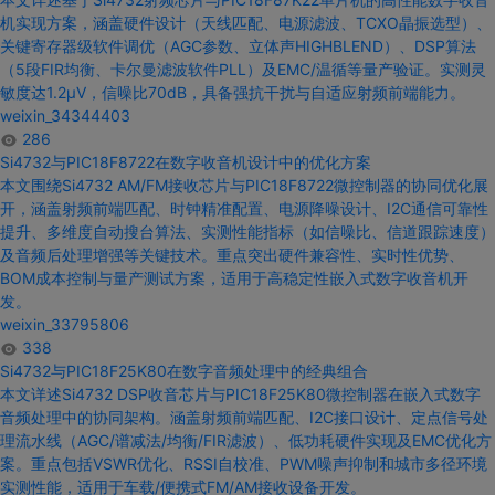
机
实现方案，涵盖硬件
设计
（天线匹配、电源滤波、TCXO晶振选型）、
关键寄存器级软件调优（AGC参数、立体声HIGHBLEND）、DSP算法
（5段FIR均衡、卡尔曼滤波软件PLL）及EMC/温循等量产验证。实测灵
敏度达
1
.2μV，信噪比70dB，具备强抗干扰
与
自适应射频前端能力。
weixin_34344403
286
Si4732与PIC18F
8722在
数字收音机设计中的
优化方案
本文围绕
Si4732
AM/FM接收芯片
与PIC18F
8722微控制器的协同优化展
开，涵盖射频前端匹配、时钟精准配置、电源降噪
设计
、I2C通信可靠性
提升、多维度自动搜台算法、实测性能指标（如信噪比、信道跟踪速度）
及音频后处理增强等关键技术。重点突出硬件兼容性、实时性优势、
BOM成本控制
与
量产测试方案，适用于高稳定性嵌入式
数字收音机
开
发。
weixin_33795806
338
Si4732与PIC18F
25
K
80在
数字
音频处理
中的
经典组合
本文详述
Si4732
DSP收音芯片
与PIC18F
25
K
80微控制器在嵌入式
数字
音频处理
中的
协同架构。涵盖射频前端匹配、I2C接口
设计
、定点信号处
理流水线（AGC/谱减法/均衡/FIR滤波）、低功耗硬件实现及EMC优化方
案。重点包括VSWR优化、RSSI自校准、PWM噪声抑制和城市多径环境
实测性能，适用于车载/便携式FM/AM接收设备开发。