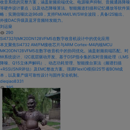
收音系统的完整方案，涵盖射频前端优化、电源噪声抑制、音频通路降噪
等硬件
设计
要点，以及动态降噪算法、智能频道扫描和记忆播放等软件策
略；实测信噪比达96dB，支持FM/AM/LW/SW全波段，具备I2S输出、
外接DAC升级及蓝牙音频转发能力。
刘运燊
290
Si4732与
MK20DN128VFM5在
数字收音机设计中的
优化应用
本文聚焦
Si4732
AM/FM接收芯片
与
ARM Cortex-M4内核MCU
MK20DN128VFM5在
数字收音机中的
协同优化。涵盖射频前端匹配、时
钟系统
设计
、I2C底层驱动开发、基于DSP指令集的实时音频处理（LMS
降噪、Q15立体声解码）、动态功耗管理、智能搜台算法（频谱扫描
+RSSI/SNR评估）及EMC整改方案。强调FlexIO模拟I2S节省BOM成
本，以及量产级可靠性
设计与
固件安全机制。
dieqiao8331
395