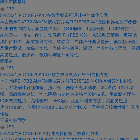
呕文不踢足球
233
Si4732与PIC18F
57
K
42在
数字收音机设计中的
优化实践
本文聚焦
Si4732
AM/FM接收芯片
与PIC18F
57
K
42微控制器在
数字收音
机中的
协同优化，涵盖硬件
设计
（ESD防护、电源去耦、I2C时钟拉伸、
晶振选型、阻抗匹配）、软件调优（RSSI校准、AGC动态策略、
数字
滤
波相位补偿、频道智能存储、软静音、立体声分离度提升、低功耗唤醒）
及量产测试（镜像抑制比、立体声分离度、温漂）等关键技术环节，强调
高灵敏度、低噪声、低功耗
与
量产可靠性。
蒙眼说
275
Si4732与PIC18F
26
K
40在
数字收音机设计中的
优化方案
本文围绕
Si4732
AM/FM接收芯片
与PIC18F
26
K
40微控制器的协同
设
计
，系统阐述射频前端阻抗匹配、低噪声电源滤波、I2C通信可靠性增
强、高级搜台算法、动态降噪
与
立体声增强等关键技术。重点涵盖硬件
PCB布局规范、晶体选型、EMC
设计
及量产测试方法，实测灵敏度
达-110dBm、信噪比>70dB，BOM成本$6.8，显著提升接收性能
与
音质
体验。
三道杠林同学
250
Si4732与PIC18F
87
K22
打造高性能
数字收音机
方案
本文详述基于
Si4732
射频芯片
与PIC18F
87
K22
单片机的高性能
数字收音