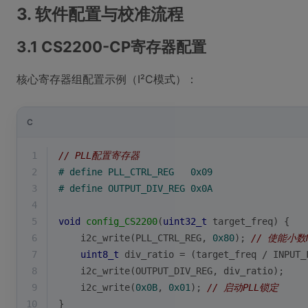
3. 软件配置与校准流程
3.1 CS2200-CP寄存器配置
核心寄存器组配置示例（I²C模式）：
C
1
// PLL配置寄存器
2
# 
define
 PLL_CTRL_REG   0x09
3
# 
define
 OUTPUT_DIV_REG 0x0A
4
5
void
config_CS2200
(
uint32_t
 target_freq)
{
6
    i2c_write(PLL_CTRL_REG, 
0x80
); 
// 使能小数
7
uint8_t
 div_ratio = (target_freq / INPUT_
8
    i2c_write(OUTPUT_DIV_REG, div_ratio);
9
    i2c_write(
0x0B
, 
0x01
); 
// 启动PLL锁定
10
}