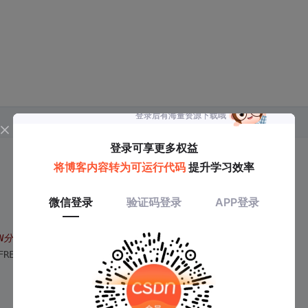
N分频
FREQ) * 
256
;