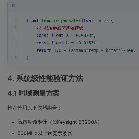
C
1
float
temp_compensate
(
float
 temp)
{
2
// 校准参数需实测获取
3
const
float
 a = 
0.0023f
;
4
const
float
 b = 
-0.0157f
;
5
return
1.0
 + (a*temp*temp + b*temp)/
1e6
;
6
}
4. 系统级性能验证方法
4.1 时域测量方案
推荐使用以下仪器组合：
高精度频率计（如Keysight 53230A）
500MHz以上带宽示波器