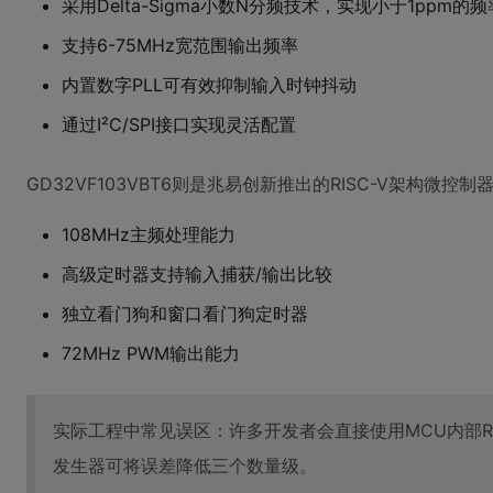
采用Delta-Sigma小数N分频技术，实现小于1ppm的
支持6-75MHz宽范围输出频率
内置数字PLL可有效抑制输入时钟抖动
通过I²C/SPI接口实现灵活配置
GD32VF103VBT6则是兆易创新推出的RISC-V架构微控
108MHz主频处理能力
高级定时器支持输入捕获/输出比较
独立看门狗和窗口看门狗定时器
72MHz PWM输出能力
实际工程中常见误区：许多开发者会直接使用MCU内部R
发生器可将误差降低三个数量级。