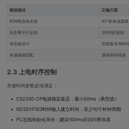
错误做法
正确方案
时钟线直角走线
45°斜角或圆
长距离平行走线
3W间距规则
单层板设计
四层板专用时
未做端接匹配
源端串联端接
2.3 上电时序控制
关键时间参数必须满足：
CS2200-CP电源稳定延迟：最小50ms（典型值）
GD32VF103时钟输入建立时间：至少10个时钟周期
I²C总线初始化等待：建议100ms后访问寄存器