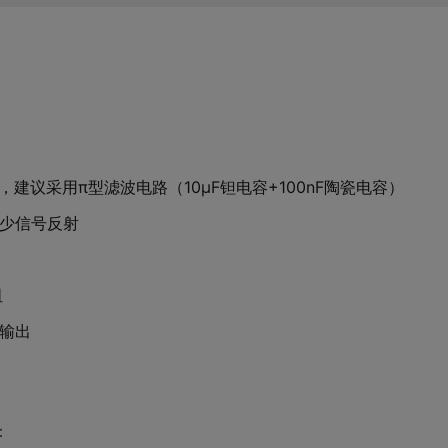
感，建议采用π型滤波电路（10μF钽电容+100nF陶瓷电容）
减少信号反射
阻
挽输出
：