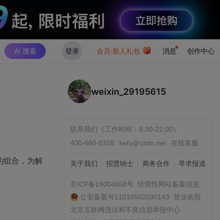
AI 搜索
登录
会员·新人礼包
消息
创作中心
weixin_29195615
联系我们（工作时间：8:30-22:00）
400-660-0108
kefu@csdn.net
在线客服
器的组合，为解
关于我们
招贤纳士
商务合作
寻求报道
京ICP备19004658号
经营性网站备案信息
公安备案号11010502030143
营业执照
北京互联网违法和不良信息举报中心