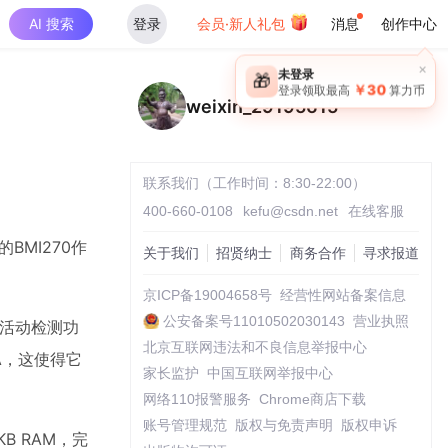
AI 搜索
登录
会员·新人礼包
消息
创作中心
×
未登录
🎁
￥30
登录领取最高
算力币
weixin_29195615
联系我们（工作时间：8:30-22:00）
400-660-0108
kefu@csdn.net
在线客服
BMI270作
关于我们
招贤纳士
商务合作
寻求报道
京ICP备19004658号
经营性网站备案信息
公安备案号11010502030143
营业执照
和活动检测功
北京互联网违法和不良信息举报中心
A，这使得它
家长监护
中国互联网举报中心
网络110报警服务
Chrome商店下载
账号管理规范
版权与免责声明
版权申诉
B RAM，完