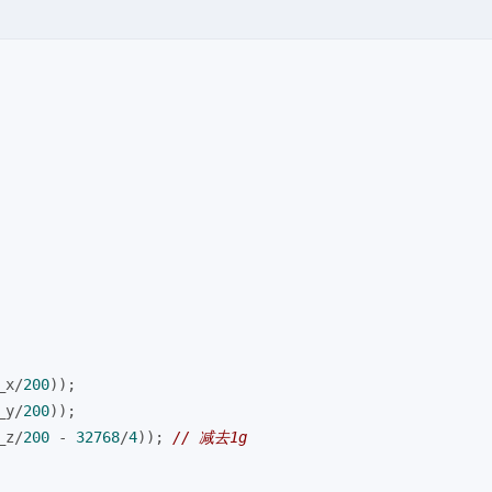
_x/
200
));
_y/
200
));
_z/
200
 - 
32768
/
4
)); 
// 减去1g