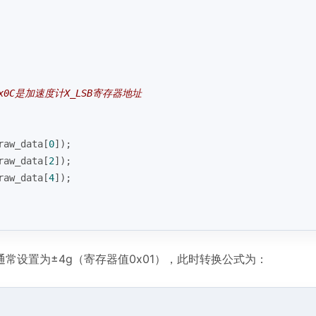
0x0C是加速度计X_LSB寄存器地址
raw_data[
0
]);
raw_data[
2
]);
raw_data[
4
]);
常设置为±4g（寄存器值0x01），此时转换公式为：