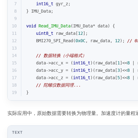
7
int16_t
 gyr_z;
8
} IMU_Data;
9
10
void
Read_IMU_Data
(IMU_Data* data)
{
11
uint8_t
 raw_data[
12
];
12
    BMI270_SPI_Read(
0x0C
, raw_data, 
12
); 
// 
13
14
// 数据转换（小端格式）
15
    data->acc_x = (
int16_t
)(raw_data[
1
]<<
8
 | 
16
    data->acc_y = (
int16_t
)(raw_data[
3
]<<
8
 | 
17
    data->acc_z = (
int16_t
)(raw_data[
5
]<<
8
 | 
18
// 陀螺仪数据同理...
19
}
实际应用中，原始数据需要转换为物理量。加速度计的量程通
TEXT