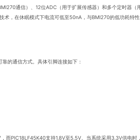
与BMI270通信）、12位ADC（用于扩展传感器）和多个定时器
er）技术，在休眠模式下电流可低至50nA，与BMI270的低功耗特
这是最可靠的通信方式。具体引脚连接如下：
而PIC18LF45K40支持1.8V至5.5V。当系统采用3.3V供电