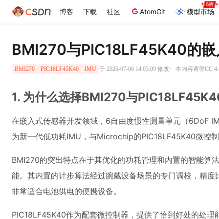
博客
下载
社区
AtomGit
模型市场
BMI270与PIC18LF45K40
·
于 2026-07-06 14:03:09 修改
本内容遵循CC 4.
BMI270
PIC18LF45K40
IMU
1. 为什么选择BMI270与PIC18LF45K
在嵌入式传感器开发领域，6自由度惯性测量单元（6DoF IMU）
为新一代低功耗IMU，与Microchip的PIC18LF45K
BMI270的突出特点在于其优化的功耗管理和内置的智能算
能。其内置的计步算法经过腕戴设备场景的专门调校，精度比通
非常适合电池供电的便携设备。
PIC18LF45K40作为配套微控制器，提供了恰到好处的处理能力