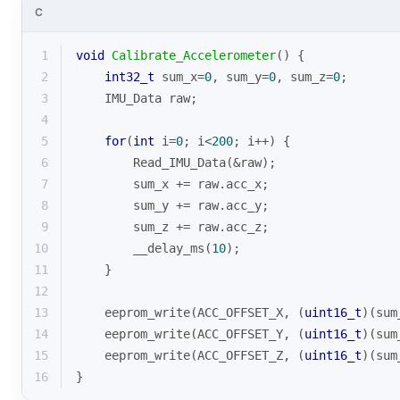
C
1
void
Calibrate_Accelerometer
()
{
2
int32_t
 sum_x=
0
, sum_y=
0
, sum_z=
0
;
3
    IMU_Data raw;
4
5
for
(
int
 i=
0
; i<
200
; i++) {
6
        Read_IMU_Data(&raw);
7
        sum_x += raw.acc_x;
8
        sum_y += raw.acc_y;
9
        sum_z += raw.acc_z;
10
        __delay_ms(
10
);
11
    }
12
13
    eeprom_write(ACC_OFFSET_X, (
uint16_t
)(sum
14
    eeprom_write(ACC_OFFSET_Y, (
uint16_t
)(sum
15
    eeprom_write(ACC_OFFSET_Z, (
uint16_t
)(sum
16
}