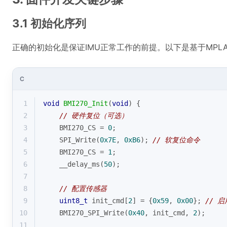
3.1 初始化序列
正确的初始化是保证IMU正常工作的前提。以下是基于MPLAB
C
1
void
BMI270_Init
(
void
)
{
2
// 硬件复位（可选）
3
    BMI270_CS = 
0
;
4
    SPI_Write(
0x7E
, 
0xB6
); 
// 软复位命令
5
    BMI270_CS = 
1
;
6
    __delay_ms(
50
);
7
8
// 配置传感器
9
uint8_t
 init_cmd[
2
] = {
0x59
, 
0x00
}; 
// 
10
    BMI270_SPI_Write(
0x40
, init_cmd, 
2
);
11