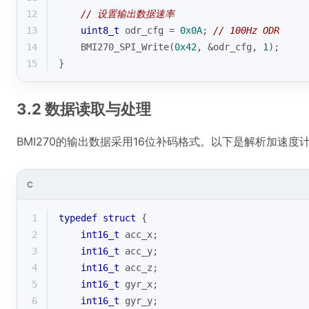
12
// 设置输出数据速率
13
uint8_t
 odr_cfg = 
0x0A
; 
// 100Hz ODR
14
    BMI270_SPI_Write(
0x42
, &odr_cfg, 
1
);
15
}
3.2 数据读取与处理
BMI270的输出数据采用16位补码格式。以下是解析加速度
C
1
typedef
struct
 {
2
int16_t
 acc_x;
3
int16_t
 acc_y;
4
int16_t
 acc_z;
5
int16_t
 gyr_x;
6
int16_t
 gyr_y;