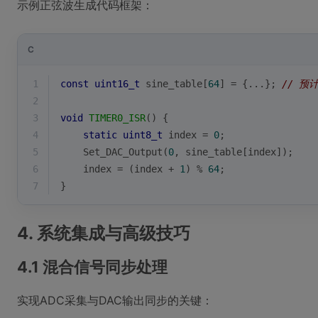
示例正弦波生成代码框架：
C
1
const
uint16_t
 sine_table[
64
] = {...}; 
// 预
2
3
void
TIMER0_ISR
()
{
4
static
uint8_t
 index = 
0
;
5
    Set_DAC_Output(
0
, sine_table[index]);
6
    index = (index + 
1
) % 
64
;
7
}
4. 系统集成与高级技巧
4.1 混合信号同步处理
实现ADC采集与DAC输出同步的关键：