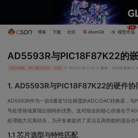
博客
下载
社区
AtomGit
模型市场
AD5593R与PIC18F87K2
·
于 2026-07-08 13:56:51 修改
本内容遵循CC 4
AD5593R
PIC18F87K22
ADC
1. AD5593R与PIC18F87K22的硬件
AD5593R作为一款8通道12位精度的ADC/DAC转换器，与
号处理领域展现出独特的优势。这对组合的核心价值在于AD559
处理能力完美结合，为开发者提供了灵活且高性能的混合信
1.1 芯片选型与特性匹配