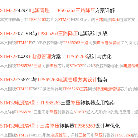
STM32
F429ZI
电源管理：TPS65263三路降压
方案详解
本文详解基于TI
TPS65263
芯片为
STM32
F429ZI设计的
三路
同步
降压
电源方案，涵盖芯片特性、外围元件计算（电感/电容选型）、PCB布
STM32F
071VB与
TPS65263三路降压
电源设计实战
本文围绕
STM32F
071VB微控制器与
TPS65263三路
同步
降压电源管理
IC的协同设计展开，重点阐述其
STM32F
042K
6电源管理
方案
：TPS65263
设计与优化
本文围绕
TPS65263三路
同步
降压
芯片与
STM32F
042K
6
微控制器的协同
电源管
STM32F
756ZG与
TPS65263电源管理方案设计
指南
本文围绕
STM32F
756ZG微控制器与
TPS65263三路
同步
降压电源管理
芯片的协同设计展开，涵盖供电架构、硬件选型（电感/电容计算）、P
STM32电源管理：TPS65263
三重
降压
转换器应用指南
本文详解
TPS65263
三重同步
降压
转换器在
STM32
嵌入式系统中的集成应用，
STM32电源管理：三路降压
转换器
TPS65263
设计与优化
本文围绕
STM32
F405ZG系统
电源管理
，详解
三路
同步
降压
转换器
TPS65263
的