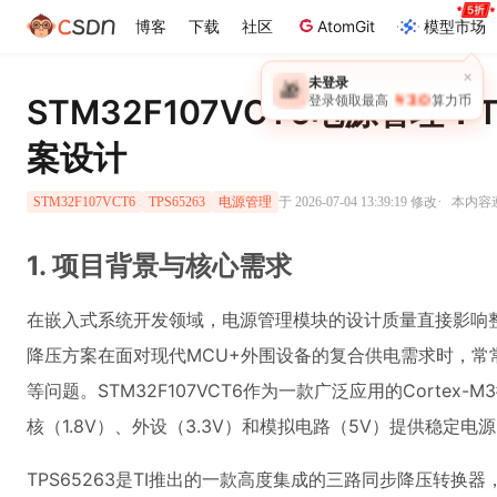
博客
下载
社区
AtomGit
模型市场
×
未登录
🎁
￥30
STM32F107VCT6电源管理：
登录领取最高
算力币
案设计
·
于 2026-07-04 13:39:19 修改
本内容遵
STM32F107VCT6
TPS65263
电源管理
1. 项目背景与核心需求
在嵌入式系统开发领域，电源管理模块的设计质量直接影响
降压方案在面对现代MCU+外围设备的复合供电需求时，常
等问题。STM32F107VCT6作为一款广泛应用的Corte
核（1.8V）、外设（3.3V）和模拟电路（5V）提供稳定
TPS65263是TI推出的一款高度集成的三路同步降压转换器，