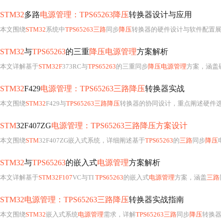
STM32
多路
电源管理：TPS65263降压
转换器设计与应用
本文围绕
STM32
系统中
TPS65263三路
同步
降压
转换器的硬件设计与软件配置展开，涵盖电源架构、外围元件选型（输入/输
STM32
与
TPS65263
的三重
降压电源管理
方案解析
本文详解基于
STM32F
373RC与
TPS65263
的三重同步
降压电源管理
方案，涵盖硬件架构、
STM32
F429
电源管理：TPS65263三路降压
转换器实战
本文围绕
STM32
F429与
TPS65263三路降压
转换器的协同设计，重点阐述硬件选型与布局要点、基于I2C的寄存器级控制实现、多通道时序敏感的上电/掉电管理、负载驱动
STM
32F407ZG
电源管理：TPS65263三路降压方案设计
本文围绕
STM
32F407ZG嵌入式系统，详细阐述基于
TPS65263
的
三路
同步
降压
电
STM32
与
TPS65263
的嵌入式
电源管理
方案解析
本文详解基于
STM32F107
VC与TI
TPS65263
的嵌入式
电源管理
方案，涵盖
三路
STM32电源管理：TPS65263三路降压
转换器实战指南
本文围绕
STM32
嵌入式系统
电源管理
需求，详解
TPS65263三路
同步
降压
转换