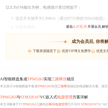
以3.3V/1A输出为例，电感值计算过程如下：
设定开关频率为1.2MHz（通过RT引脚接100kΩ电阻）
计算电感值：
最低
0.47元/天
开通会员,解
成为会员后, 你将
下载资源随意下
优质VIP博文免费学
优质文
AI智能棋盘集成
TPS65263
实现
三路降压
稳压
本文探讨AI智能棋盘中集成
TPS65263
实现
三路降压
稳压的电源解决方案。该芯片支持宽输入电压、高转换效率和小尺寸封装，适用于
TPS65263
与
STM32F107
VC嵌入式
电源管理
方案详解
本文详解基于TI
TPS65263三路
同步
降压电源管理
芯片与ST
STM32F107
VC MCU的嵌入式电源设计方案