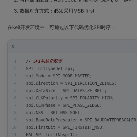
数据对齐方式：必须采用MSB first
在Keil开发环境中，可通过以下代码优化SPI时序：
C
1
// SPI初始化配置
2
SPI_InitTypeDef spi;
3
spi.Mode = SPI_MODE_MASTER;
4
spi.Direction = SPI_DIRECTION_2LINES;
5
spi.DataSize = SPI_DATASIZE_8BIT;
6
spi.CLKPolarity = SPI_POLARITY_HIGH;
7
spi.CLKPhase = SPI_PHASE_2EDGE;
8
spi.NSS = SPI_NSS_SOFT;
9
spi.BaudRatePrescaler = SPI_BAUDRATEPRESCALER
10
spi.FirstBit = SPI_FIRSTBIT_MSB;
11
HAL_SPI_Init(&hspi1);