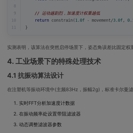
8
9
// 运动越剧烈，加速度计权重越低
10
return
 constrain(
1.0f
 - movement/
3.0f
, 
0.
11
}
实测表明，该算法在突然启停场景下，姿态角误差比固定权重
4. 工业场景下的特殊处理技术
4.1 抗振动算法设计
在注塑机等振动环境中(主频83Hz，振幅2g)，标准卡尔
实时FFT分析加速度计数据
在振动频率处设置带阻滤波器
动态调整滤波器参数