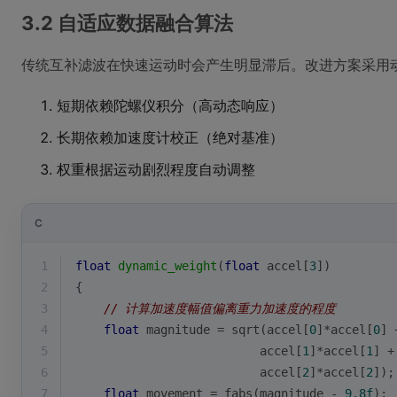
3.2 自适应数据融合算法
传统互补滤波在快速运动时会产生明显滞后。改进方案采用
短期依赖陀螺仪积分（高动态响应）
长期依赖加速度计校正（绝对基准）
权重根据运动剧烈程度自动调整
C
1
float
dynamic_weight
(
float
 accel[
3
])
2
{
3
// 计算加速度幅值偏离重力加速度的程度
4
float
 magnitude = 
sqrt
(accel[
0
]*accel[
0
] 
5
                          accel[
1
]*accel[
1
] +
6
                          accel[
2
]*accel[
2
]);
7
float
 movement = 
fabs
(magnitude - 
9.8f
);