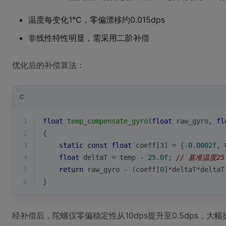
温度每变化1℃，零偏漂移约0.015dps
非线性特性明显，需采用二阶补偿
优化后的补偿算法：
C
1
float
temp_compensate_gyro
(
float
 raw_gyro, 
fl
2
{
3
static
const
float
 coeff[
3
] = {
-0.0002f
, 
4
float
 deltaT = temp - 
25.0f
; 
// 基准温度25
5
return
 raw_gyro - (coeff[
0
]*deltaT*deltaT
6
}
经补偿后，陀螺仪零偏稳定性从10dps提升至0.5dps，大