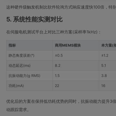
这种硬件级触发机制比软件轮询方式响应速度快100倍，特
5. 系统性能实测对比
在伺服电机测试平台上对比三种方案(采样率1kHz)：
指标
商用MEMS模块
本方案(
静态角度误差(°)
±0.5
±1.2
动态延迟(ms)
8.2
5.1
抗振动能力(g RMS)
1.5
3.8
功耗(mA)
22
16
优化后的方案在保持低功耗优势的同时，抗振动能力提升3倍
动跟踪需求。