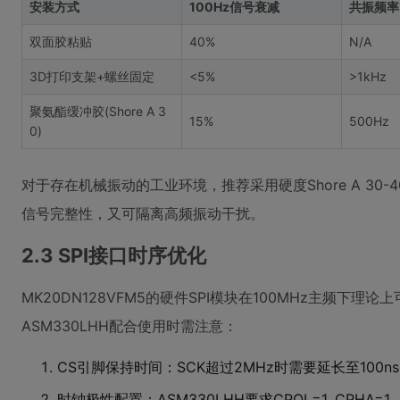
安装方式
100Hz信号衰减
共振频率
双面胶粘贴
40%
N/A
3D打印支架+螺丝固定
<5%
>1kHz
聚氨酯缓冲胶(Shore A 3
15%
500Hz
0)
对于存在机械振动的工业环境，推荐采用硬度Shore A 30
信号完整性，又可隔离高频振动干扰。
2.3 SPI接口时序优化
MK20DN128VFM5的硬件SPI模块在100MHz主频下理论
ASM330LHH配合使用时需注意：
CS引脚保持时间：SCK超过2MHz时需要延长至100ns
时钟极性配置：ASM330LHH要求CPOL=1, CPHA=1