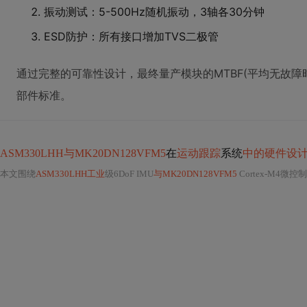
振动测试：5-500Hz随机振动，3轴各30分钟
ESD防护：所有接口增加TVS二极管
通过完整的可靠性设计，最终量产模块的MTBF(平均无故障
部件标准。
ASM330LHH与MK20DN128VFM5
在
运动跟踪
系统
中的硬件设
本文围绕
ASM330LHH工业
级6DoF IMU
与MK20DN128VFM5
Cortex-M4微控制器