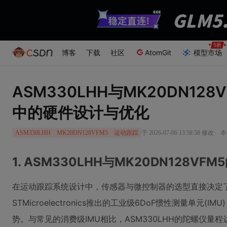
博客
下载
社区
AtomGit
模型市场
ASM330LHH与MK20DN12
中的硬件设计与优化
·
于 2026-07-06 13:58:58 修改
本
ASM330LHH
MK20DN128VFM5
运动跟踪
1. ASM330LHH与MK20DN128V
在运动跟踪系统设计中，传感器与微控制器的选型直接决定了系
STMicroelectronics推出的工业级6DoF惯性测量单元
势。与常见的消费级IMU相比，ASM330LHH的陀螺仪量程达