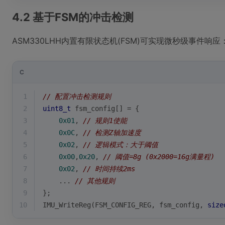
4.2 基于FSM的冲击检测
ASM330LHH内置有限状态机(FSM)可实现微秒级事件响应
C
1
// 配置冲击检测规则
2
uint8_t
 fsm_config[] = {
3
0x01
, 
// 规则1使能
4
0x0C
, 
// 检测Z轴加速度
5
0x02
, 
// 逻辑模式：大于阈值
6
0x00
,
0x20
, 
// 阈值=8g (0x2000=16g满量程)
7
0x02
, 
// 时间持续2ms
8
    ... 
// 其他规则
9
};
10
IMU_WriteReg(FSM_CONFIG_REG, fsm_config, 
size