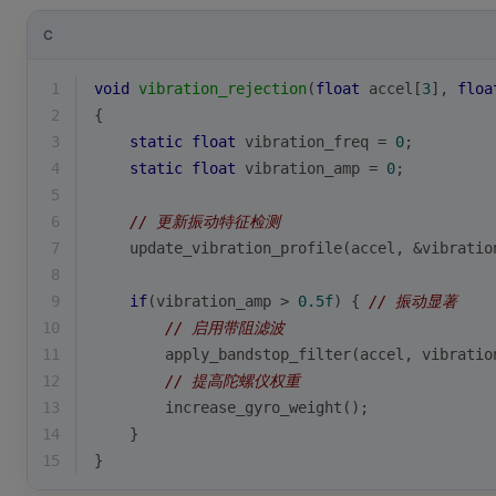
C
1
void
vibration_rejection
(
float
 accel[
3
], 
floa
2
{
3
static
float
 vibration_freq = 
0
;
4
static
float
 vibration_amp = 
0
;
5
6
// 更新振动特征检测
7
    update_vibration_profile(accel, &vibratio
8
9
if
(vibration_amp > 
0.5f
) { 
// 振动显著
10
// 启用带阻滤波
11
        apply_bandstop_filter(accel, vibratio
12
// 提高陀螺仪权重
13
        increase_gyro_weight();
14
    }
15
}