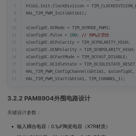
7
htim1.Init.ClockDivision = TIM_CLOCKDIVISION_
8
HAL_TIM_PWM_Init(&htim1);
9
10
sConfigOC.OCMode = TIM_OCMODE_PWM1;
11
sConfigOC.Pulse = 
100
; 
// 50%占空比
12
sConfigOC.OCPolarity = TIM_OCPOLARITY_HIGH;
13
sConfigOC.OCNPolarity = TIM_OCNPOLARITY_HIGH;
14
sConfigOC.OCFastMode = TIM_OCFAST_DISABLE;
15
sConfigOC.OCIdleState = TIM_OCIDLESTATE_RESET
16
HAL_TIM_PWM_ConfigChannel(&htim1, &sConfigOC,
17
HAL_TIM_PWM_Start(&htim1, TIM_CHANNEL_1);
3.2.2 PAM8904外围电路设计
关键设计参数：
输入耦合电容：0.1μF陶瓷电容（X7R材质）