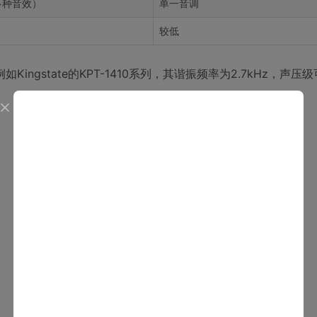
多种音效）
单一音调
较低
gstate的KPT-1410系列，其谐振频率为2.7kHz，声压