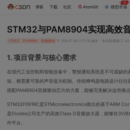
博客
下载
社区
AtomGit
模型市场
STM32与PAM8904实现高
·
于 2026-07-08 13:55:38 修改
本内容遵循CC 4.0
STM32
PAM8904
音频驱动
1. 项目背景与核心需求
在现代工业控制和智能设备中，警报通知系统是不可或缺的
知，都需要可靠的声音提示机制。传统蜂鸣器电路设计往往面临
搭配PAM8904音频驱动芯片的方案，能够完美解决这些痛
STM32F091RC是STMicroelectronics推出的基于
是Diodes公司生产的高效Class D音频放大器，能够
件平台。