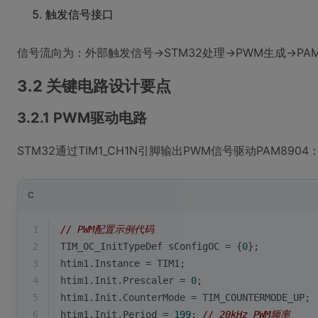
触发信号接口
信号流向为：外部触发信号→STM32处理→PWM生成→PA
3.2 关键电路设计要点
3.2.1 PWM驱动电路
STM32通过TIM1_CH1N引脚输出PWM信号驱动PAM8904
C
1
// PWM配置示例代码
2
TIM_OC_InitTypeDef sConfigOC = {
0
};
3
htim1.Instance = TIM1;
4
htim1.Init.Prescaler = 
0
;
5
htim1.Init.CounterMode = TIM_COUNTERMODE_UP;
6
htim1.Init.Period = 
199
; 
// 20kHz PWM频率