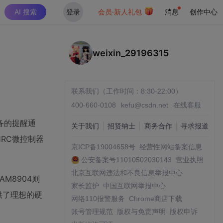
AI 搜索
登录
会员·新人礼包
消息
创作中心
weixin_29196315
联系我们（工作时间：8:30-22:00）
400-660-0108
kefu@csdn.net
在线客服
备的提醒通
关于我们
招贤纳士
商务合作
寻求报道
RC微控制器
京ICP备19004658号
经营性网站备案信息
公安备案号11010502030143
营业执照
北京互联网违法和不良信息举报中心
AM8904则
家长监护
中国互联网举报中心
供了理想的硬
网络110报警服务
Chrome商店下载
账号管理规范
版权与免责声明
版权申诉