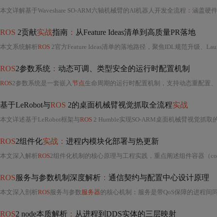
本文详解基于Waveshare SO-ARM六轴机械臂的AI机器人开发全流程
：
涵盖硬
ROS
2贡献
实战
指南
：
从Feature Ideas清单到高质量PR落地
本文系统解析
ROS
2官方Feature Ideas清单的落地路径，聚焦IDL规范升级、L
ROS
2参数系统
：
动态可调、类型安全的运行时配置机制
ROS
2参数系统是一套嵌入
节点
生命周期的运行时配置机制，支持动态重配置、
基于LeRobot与
ROS
2的桌面机械臂视觉抓取全流程
实战
本文详述基于LeRobot框架与
ROS
2 Humble实现SO-ARM桌面机械臂视觉抓
ROS
2组件化
实战：
进程内模块化部署与热更新
本文深入解析
ROS
2组件化机制的核心原理与工程实践，重点阐述组件容器（component_c
ROS
服务与参数机制深度解析
：
通信契约与配置中心设计原理
本文深入剖析
ROS
服务与参数
服务器
的核心机制
：
服务是带QoS保障的进程间同步契约
ROS
2 node本质解析
：
从进程到DDS实体的三层映射