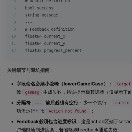
5
# Result definition
6
bool success
7
string message
8
---
9
# Feedback definition
10
float64 current_x
11
float64 current_y
12
float32 progress_percent
关键细节与避坑指南
：
字段命名必须小驼峰（lowerCamelCase）
：
target
致
生成失败，错误提示极其隐蔽（仅显示“Failed to
genmsg
分隔符
前后必须有空行
：少一个换行，
---
catkin_
功但运行时报
；
Action not found
Feedback必须包含进度标识
：这是action区别于serv
户端能绘制进度条，若省略则feedback通道失效；