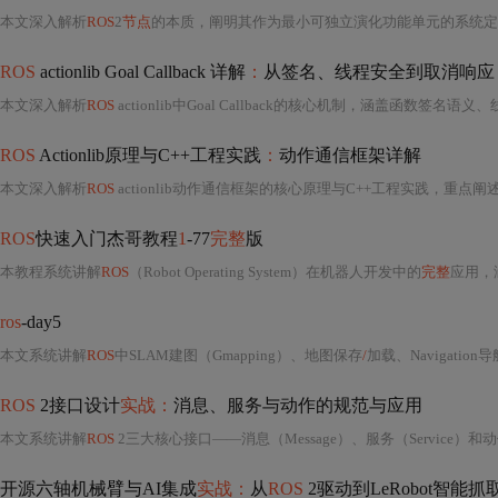
本文深入解析
ROS
2
节点
的本质，阐明其作为最小可独立演化功能单元的系统定
ROS
actionlib Goal Callback 详解
：
从签名、线程安全到取消响应
本文深入解析
ROS
actionlib中Goal Callback的核心机制，涵盖函数签名语义、线程安全边
ROS
Actionlib原理与C++工程实践
：
动作通信框架详解
本文深入解析
ROS
actionlib动作通信框架的核心原理与C++工程实践，重点阐述其相较于topic和服务的适用场景——支持目标、反馈
ROS
快速入门杰哥教程
1
-77
完整
版
本教程系统讲解
ROS
（Robot Operating System）在机器人开发中的
完整
应用，涵
ros
-day5
本文系统讲解
ROS
中SLAM建图（Gmapping）、地图保存
/
加载、Navigati
ROS
2接口设计
实战：
消息、服务与动作的规范与应用
本文系统讲解
ROS
2三大核心接口——消息（Message）、服务（Service）和
开源六轴机械臂与AI集成
实战：
从
ROS
2驱动到LeRobot智能抓