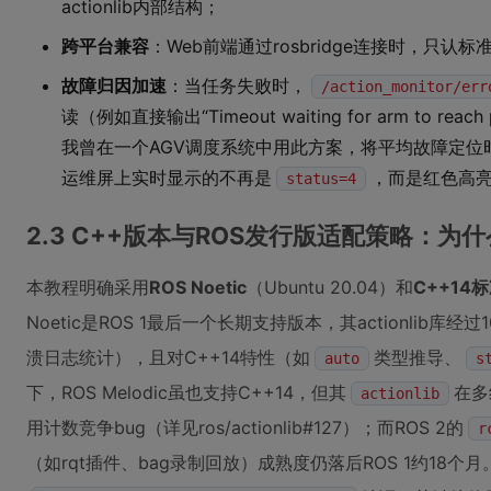
actionlib内部结构；
跨平台兼容
：Web前端通过rosbridge连接时，只认标准
故障归因加速
：当任务失败时，
/action_monitor/err
读（例如直接输出“Timeout waiting for arm to reach 
我曾在一个AGV调度系统中用此方案，将平均故障定位
运维屏上实时显示的不再是
，而是红色高亮
status=4
2.3 C++版本与ROS发行版适配策略：为什么锁定
本教程明确采用
ROS Noetic
（Ubuntu 20.04）和
C++14
Noetic是ROS 1最后一个长期支持版本，其actionlib库经
溃日志统计），且对C++14特性（如
类型推导、
auto
s
下，ROS Melodic虽也支持C++14，但其
在多
actionlib
用计数竞争bug（详见ros/actionlib#127）；而ROS 2的
r
（如rqt插件、bag录制回放）成熟度仍落后ROS 1约18