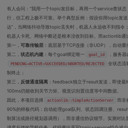
有人会问：“我用一个topic发目标，再用一个service查
行，但工程上极不可靠。举个典型反例：假设你用topic发送“去
达”，当网络抖动导致topic丢失时，机器人永远收不到指令；
机器人卡死、网络中断还是根本没收到目标。而actionlib通
第一，
可靠传输层
：底层基于TCP连接（非UDP），自动重传
第二，
状态机内建
：每个goal绑定唯一
，服务器
goal_id
全状态流
PENDING→ACTIVE→SUCCEEDED/ABORTED/REJECTED
制终止；
第三，
反馈通道隔离
：feedback独立于result发送
100ms仍能收到关节力矩、视觉识别置信度等中间数据。
因此，本项目选择
而非
actionlib::SimpleActionServer
90%的样板代码：自动处理goal队列、状态回调注册、resu
制算法或路径规划器调用），而非通信协议细节。实测对比显示，用S
进度反馈的导航任务，代码量比手写topic+service组合减