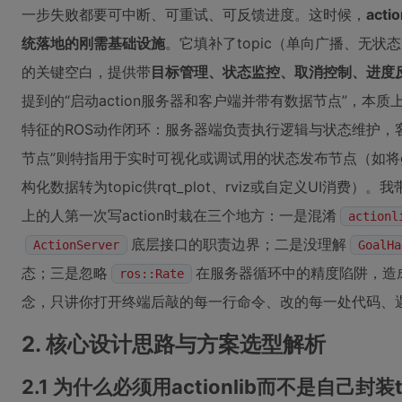
一步失败都要可中断、可重试、可反馈进度。这时候，
actio
统落地的刚需基础设施
。它填补了topic（单向广播、无
的关键空白，提供带
目标管理、状态监控、取消控制、进度
提到的“启动action服务器和客户端并带有数据节点”，本
特征的ROS动作闭环：服务器端负责执行逻辑与状态维护，
节点”则特指用于实时可视化或调试用的状态发布节点（如将goal_id
构化数据转为topic供rqt_plot、rviz或自定义UI消费
上的人第一次写action时栽在三个地方：一是混淆
actionl
底层接口的职责边界；二是没理解
ActionServer
GoalHa
态；三是忽略
在服务器循环中的精度陷阱，造
ros::Rate
念，只讲你打开终端后敲的每一行命令、改的每一处代码、
2. 核心设计思路与方案选型解析
2.1 为什么必须用actionlib而不是自己封装to