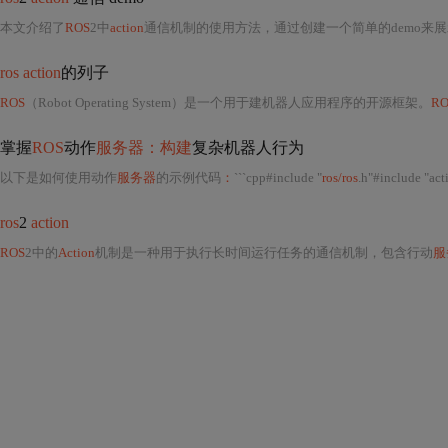
本文介绍了
ROS
2中
action
通信机制的使用方法，通过创建一个简单的demo来
ros action
的列子
ROS
（Robot Operating System）是一个用于建机器人应用程序的开源框架。
RO
掌握
ROS
动作
服务器：构建
复杂机器人行为
以下是如何使用动作
服务器
的示例代码
：
```cpp#include "
ros/ros
.h"#include "act
ros
2
action
ROS
2中的
Action
机制是一种用于执行长时间运行任务的通信机制，包含行动
服