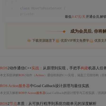
3
4
class
MoveToPoseServer
 {
5
private
:
最低
0.47元/天
开通会员,解
成为会员后, 你将
下载资源随意下
优质VIP博文免费学
优质文
ROS
2动作通信C++
实战：
从原理到实现，手把手
构建
机器人任
本文系统讲解
ROS
2动作（
Action
）通信机制的C++实现，涵盖三元组结构（目
ROS Action服务器
中Goal Callback设计原理与最佳实践
本文深入解析
ROS
中
Action服务器
Goal Callback的设计哲学与工程实践，强调其必须零计算、毫秒级响应、原子化执行的核心原则，并阐明其与Analysis Callback
ROS
2
节点
本质
：
从可执行程序到系统功能单元的深度解析