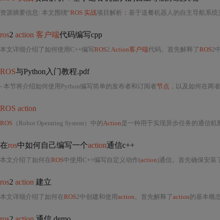
资源摘要信息
:
本文围绕“
ROS 实战
项目解析
：
基于送餐机器人的自主导航系统
ros
2
action 客户端
代码编写cpp
本文详细介绍了如何使用C++编写
ROS
2
Action客户端
代码。首先解释了
ROS
2
ROS
与Python入门教程.pdf
- 本节将介绍如何使用Python编写简单的发布者和订阅者
节点
，以及如何在两
ROS action
ROS
（Robot Operating System）中的
Action
是一种用于实现异步任务的通信机
在
ros
中如何自己编写一个
action
通信c++
本文介绍了如何在
ROS
中使用C++编写自定义动作(
action
)通信。首先确保安装
ros
2
action
建立
本文详细介绍了如何在
ROS
2中创建和使用
action
。首先解释了
action
的基本概
ros
2
action
通信 demo