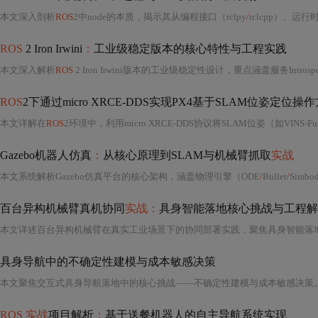
本文深入剖析
ROS
2中node的本质，揭示其从编程接口（rclpy
/
rclcpp）、运行
ROS
2 Iron Irwini
：
工业级稳定版本的核心特性与工程实践
本文深入解析
ROS
2 Iron Irwini版本的工业级稳定性设计，重点涵盖服务Introspe
ROS
2下通过micro XRCE-DDS实现PX4基于SLAM位姿定位操
本文详解在
ROS
2环境中，利用micro XRCE-DDS协议将SLAM位姿（如VINS-
Gazebo机器人仿真
：
从核心原理到SLAM与机械臂抓取
实战
本文系统解析Gazebo仿真平台的核心架构，涵盖物理引擎（ODE
/
Bullet
/
Simb
百台异构机械臂真机协同
实战：
具身智能落地核心挑战与工程解
本文详述百台异构机械臂在真实工业场景下的协同部署实践，聚焦具身智能落
具身导航中的不确定性建模与成本敏感决策
本文聚焦交互式具身导航落地中的核心挑战——不确定性建模与成本敏感决策
ROS 实战
项目解析
：
基于送餐机器人的自主导航系统实现