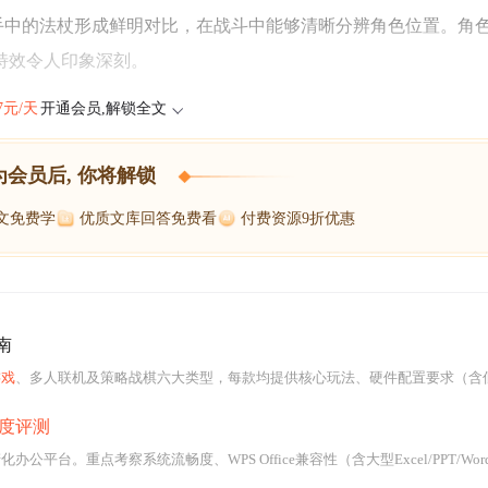
手中的法杖形成鲜明对比，在战斗中能够清晰分辨角色位置。角
特效令人印象深刻。
47元/天
开通会员,解锁全文
为会员后, 你将解锁
博文免费学
优质文库回答免费看
付费资源9折优惠
南
游戏
、多人联机及策略战棋六大类型，每款均提供核心玩法、硬件配置要求（含低/中/高配适配建议）、体
度评测
察系统流畅度、WPS Office兼容性（含大型Excel/PPT/Word）、搜狗输入法稳定性、奇安信浏览器多标签及政务网银兼容性，并验证4K硬解、多屏输