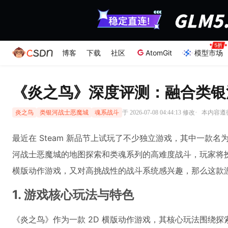
博客
下载
社区
AtomGit
模型市场
《炎之鸟》深度评测：融合类银
·
于 2026-07-08 04:44:13 修改
本内容遵循C
炎之鸟
类银河战士恶魔城
魂系战斗
最近在 Steam 新品节上试玩了不少独立游戏，其中一款
河战士恶魔城的地图探索和类魂系列的高难度战斗，玩家将扮
横版动作游戏，又对高挑战性的战斗系统感兴趣，那么这款
1. 游戏核心玩法与特色
《炎之鸟》作为一款 2D 横版动作游戏，其核心玩法围绕