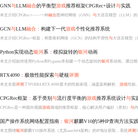
GNN
与
LLM
融合
的平衡型
游戏
推荐框架CPGRec+设计
与
实践
本文介绍CPGRec+——一种
融合
图神经网络（GNN）
与
大语言模型（LLM）
GCN
与
LLM
融合：
构建下一代
游戏
个性化推荐系统
本文介绍CPGRec+框架，将图卷积网络（GCN）的结构平滑性
与
大语言模型（
Python实现动态
银河
系
：
模拟旋转的
银河
动画
本文介绍如何使用Python和Pygame库创建一个动态旋转的
银河
系动画。通过模拟星
RTX4090
：
极致性能探索
与
硬核
评测
本文全面
评测
了NVIDIA RTX 4090显卡的性能表现，涵盖架构解析、
游戏
性能、创意工
CPGRec框架
：
基于类别
与
流行度平衡的
游戏
推荐系统设计
与
实
CPGRec是一种面向视频
游戏
领域的推荐框架，核心解决用户偏好（类别）
与
国产操作系统网络配置指南
：银河
麒麟V10的5种IP查询方法实
本文围绕
银河
麒麟V10操作系统（尤其aarch64架构）的IP地址获取，系统
评测