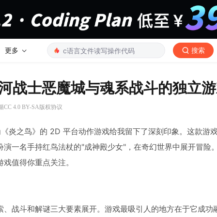
更多
搜索
河战士恶魔城与魂系战斗的独立游
C 4.0 BY-SA版权协议
名为《炎之鸟》的 2D 平台动作游戏给我留下了深刻印象。这款游
演一名手持红鸟法杖的"成神殿少女"，在奇幻世界中展开冒险
游戏值得你重点关注。
探索、战斗和解谜三大要素展开。游戏最吸引人的地方在于它成功