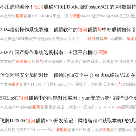
不用源码编译！
银河
麒麟V10用Docker跑PostgreSQL的3种
本文针对
银河
麒麟V10 ARM64平台，深入
评测
Docker运行PostgreSQL的
2024信创操作系统双雄
：
麒麟软件的
银河
麒麟
与
中标麒麟如何引
本文聚焦2024年国产信创操作系统的两大主力——
银河
麒麟
与
中标麒麟。
银河
2026年国产操作系统选购指南
：
主流平台横向
评测
本文横向
评测银河
麒麟
与
浪潮KOS两大主流国产操作系统，聚焦其在信创背景
信创环境安全加固对比
：
麒麟Kylin安全中心 vs 火绒终端V2.0 在
本文在
银河
麒麟V11 SP
1
（飞腾FT-2000/4）环境下，对麒麟安全中心
与
火绒终
SQLite在
银河
麒麟中的性能对比实测
：
yum安装vs源码编译哪个
本文在ARM架构的
银河
麒麟服务器上，对比yum安装的SQLite 3.32.3
与
源码编译的3.40.0版本在
飞腾D2000+
银河
麒麟V10开发笔记
：
网络编程时获取本机IP的
本文针对飞腾D2000（aarch64）
与银河
麒麟V10环境，系统
评测
五种获取本机I