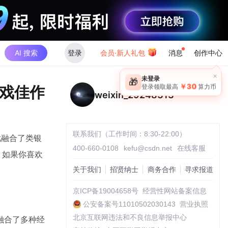
AI 搜索
登录
会员·新人礼包
消息
创作中心
×
未登录
🎁
￥30
戏佳作
登录领取最高
算力币
weixin_29248313
联系我们（工作时间：8:30-22:00）
戏融合了类银
400-660-0108
kefu@csdn.net
在线客服
。如果你喜欢
关于我们
招贤纳士
商务合作
寻求报道
京ICP备19004658号
经营性网站备案信息
公安备案号11010502030143
营业执照
北京互联网违法和不良信息举报中心
融合了多种经