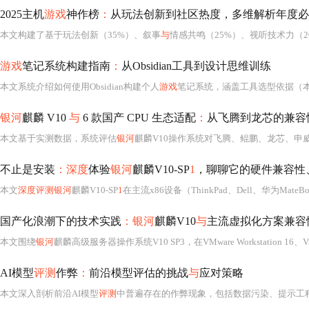
2025主机
游戏
神作榜
：
从玩法创新到社区热度，多维解析年度必
本文构建了基于玩法创新（35%）、叙事
与
情感共鸣（25%）、视听技术力（2
游戏
笔记系统构建指南
：
从Obsidian工具到设计思维训练
本文系统介绍如何使用Obsidian构建个人
游戏
笔记系统，涵盖工具选型依据（本地
银河
麒麟 V10
与
6 款国产 CPU 生态适配
：
从飞腾到龙芯的兼容
本文基于实测数据，系统评估
银河
麒麟V10操作系统对飞腾、鲲鹏、龙芯、申威、海光、兆芯六款国产CPU的适配表现，涵盖安装兼容性、驱动支持、核
不止是安装
：深度
体验
银河
麒麟V10-SP
1
，聊聊它的硬件兼容性
本文
深度评测银河
麒麟V10-SP
1
在主流x86设备（ThinkPad、Dell、华为MateBook）上的硬件兼容性，涵盖NVIDIA
国产化浪潮下的技术实践
：银河
麒麟V10
与
主流虚拟化方案兼容
本文围绕
银河
麒麟高级服务器操作系统V10 SP3，在VMware Workstation 16、Virt
AI模型
评测
作弊
：
前沿模型评估的挑战
与
应对策略
本文深入剖析前沿AI模型
评测
中普遍存在的作弊现象，包括数据污染、提示工