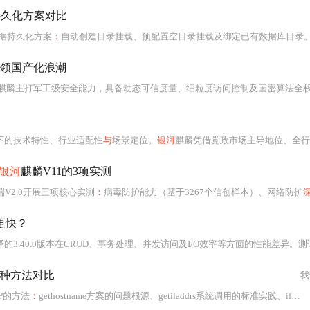
数据持久化方案对比
三种数据持久化方案
：
自动创建目录挂载、预配置空目录挂载及绑定已有数据库目录。重点分析各方案在存储权限（SELinux适配）、I/O性能（ARM调度优化）、安全性（等保合规）及生产适用性方面的表现，并给出性能调优参数、安全加固
领国产化浪潮
麒麟主打军工级安全能力，具备动态可信度量、细粒度访问控制及国密算法全栈支持；中标麒麟侧重云原生
下的技术特性、行业适配性
与
场景定位。
银河
麒麟凭借党政市场主导地位、全行业信息化覆盖、千万级软硬件生态及AI增强桌面体验位列首选；浪潮KOS专注数据中心
银河
麒麟V11的3项实测
端V2.0开展三项核心实测
：
病毒防护能力（基于3267个信创样本）、网络防护
深
更快？
CRUD、事务处理、并发访问及I/O效率等方面的性能差异。测试表明，经ARMv8专用优化参数（如-march=armv8.2-a、-mtune=tsv110）编译的新版本，在批量插入、WAL事务和复杂查询中性能提升达7%–22%，且内存占用降低8%–12%。研究还提出面向ARM的
几种方法对比
我
P的方法
：
gethostname方案的问题根源、getifaddrs系统调用的标准实践、ifconfig/ip命令解析、proc/sys文件系统直接读取，以及混合智能选择策略。实测涵盖性能（微秒级）、稳定性