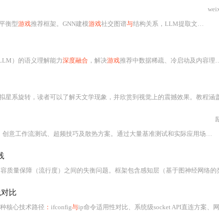
wei
的平衡型
游戏
推荐框架。GNN建模
游戏
社交图谱
与
结构关系，LLM提取文本语义特征生成‘
LLM）的语义理解能力
深度融合
，解决
游戏
推荐中数据稀疏、冷启动及内容理解不足等问题。通过构建用户-
系旋转，读者可以了解天文学现象，并欣赏到视觉上的震撼效果。教程涵盖了安装Pygame、定义
作流测试、超频技巧及散热方案。通过大量基准测试和实际应用场景验证，展示了RTX 4090在光线追踪、AI计算和多任务处理方面的卓越能力，并提供了详细的超频建议和电源配置指导。
践
内容质量保障（流行度）之间的失衡问题。框架包含感知层（基于图神经网络的类
践对比
5种核心技术路径
：
ifconfig
与
ip命令适用性对比、系统级socket API直连方案、网络配置文件解析、多工具