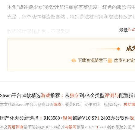
主角"成神殿少女"的设计简洁而富有辨识度，红色的服饰与
充足，每个动作都流畅自然，特别是法杖挥舞和魔法释放的
最低
0.
敌人设计同样出色，不同类型
成
下载资源随意下
优质VIP
Steam平台50款精选
游戏
推荐
：
从
独立
到3A全类型
评测与
配置指
本文精选Steam平台50款高口碑
游戏
，覆盖RPG、动作冒险、模拟经营、
独立
国产化办公新选择
：
RK3588+
银河
麒麟V10 SP
1
2403办公软件
深
本文
深度评测
基于瑞芯微RK3588芯片
与银河
麒麟V10 SP
1
2403操作系统的国产化办公平台。重点考