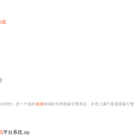
游戏
析
跨平台特性）是一个面向
游戏
领域的专用搜索引擎系统，本质上属于垂直搜索引擎（Vertical Search Engine）的典型实践，其核心目标并非泛化地索引整个互
戏
平台系统.zip