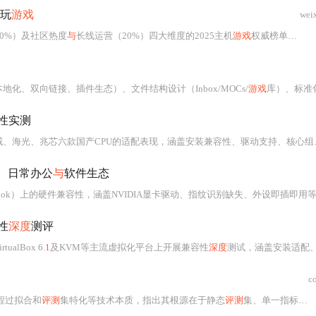
玩
游戏
wei
0%）及社区热度
与
长线运营（20%）四大维度的2025主机
游戏
权威榜单。涵盖《星际拓荒
化、双向链接、插件生态）、文件结构设计（Inbox/MOCs/
游戏
库）、标准化记录模板，以及四种核心分
性实测
心组件兼容性及数据库/Web服务等典型场景性能。重点分析ARM/x86/LoongArch/Alpha衍生架构在单多线程性能、能效比及企业部署适用性差异，并给出政务、金融、工业等场景的选型建议
、日常办公
与
软件生态
显卡驱动、指纹识别缺失、外设即插即用等关键表现；评估WPS专业版对Office文档的兼容性及OFD支持；验证Docker容器化能力、GPU加速配置难点；并分析开发者环境搭
性
深度
测评
ualBox 6.
1
及KVM等主流虚拟化平台上开展兼容性
深度
测试，涵盖安装适配、图形显示、网络性能、存储I/O、Kubernetes集成及嵌套虚拟化支持。重点验证了EFI引导、virtio驱动、containerd版本、br_netfilter模块加载等关键技术
c
程过拟合和
评测
集特化等技术本质，指出其根源在于静态
评测
集、单一指标及激励错配。文章强调作弊不仅损害公平性，更导致技术投资误导、能力评估失真和部署风险上升。为此，提出构建动态