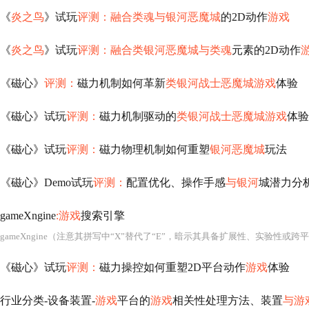
《
炎之鸟
》试玩
评测：融合类魂与银河恶魔城
的2D动作
游戏
《
炎之鸟
》试玩
评测：融合类银河恶魔城与类魂
元素的2D动作
《磁心》
评测：
磁力机制如何革新
类银河战士恶魔城游戏
体验
《磁心》试玩
评测：
磁力机制驱动的
类银河战士恶魔城游戏
体验
《磁心》试玩
评测：
磁力物理机制如何重塑
银河恶魔城
玩法
《磁心》Demo试玩
评测：
配置优化、操作手感
与银河
城潜力分
gameXngine
:游戏
搜索引擎
gameXngine（注意其拼写中“X”替代了“E”，暗示其具备扩展性、实验性或
《磁心》试玩
评测：
磁力操控如何重塑2D平台动作
游戏
体验
行业分类-设备装置-
游戏
平台的
游戏
相关性处理方法、装置
与游