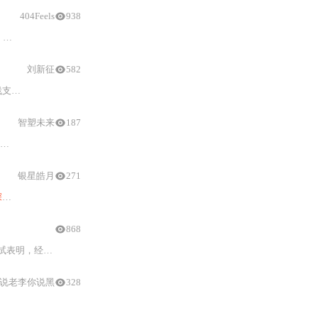
404Feels
938
措施
刘新征
582
优化
与
企业级运维效能，
深度
适配Kubernet
智塑未来
187
银星皓月
271
度
（含5
类
攻击场景）及系统资源占用（CPU/内存/启动延迟）。结果表明火
868
编译策略、运行时配置调优及混合部署建议。
说老李你说黑
328