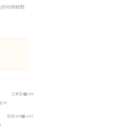
色的动画帧数
王奥雷
296
验亮点
与
避坑提示。重点分析《神界
：
原罪2》《极
奶茶API
1061
出