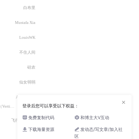
白布里
Mustafa Xia
LouisWK
不住人间
硅农
仙女弱弱
Aurora曙光
×
登录后您可以享受以下权益：
联网，而是聚焦于
免费复制代码
和博主大V互动
飞行少女阿若
下载海量资源
发动态/写文章/加入社
programcx
区