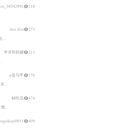
xin_34342992
318
：
回声纪元》《FFXVII》《艾尔登法环
：
黄金树之影》等S级神作，
duo dou
273
析方法
：
对比分析法、原子化拆解法、情绪曲线
半泽和莉娜
313
p是马甲
170
建痛点
鲸吃瓜
474
点，并给出生产环境部署建议。
ongsikuai0611
409