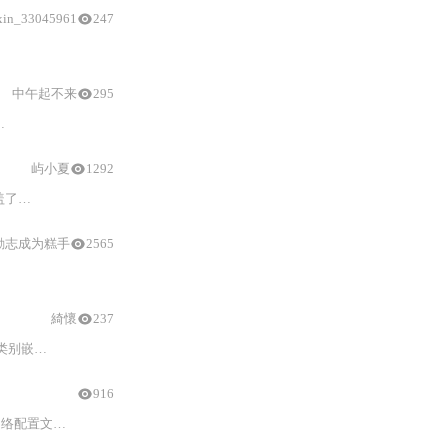
xin_33045961
247
游戏
灵魂’向量；通过门控
融合
机制实现用户个性化权重分配，兼顾精
中午起不来
295
游戏
异构图、提取LLM语义嵌入、设计交叉注意
屿小夏
1292
星系
类
及实现主循环等内容。
励志成为糕手
2565
綺懷
237
别嵌入
与
动态时间衰减流行度建模）、权衡层（自适应权重、类别饱和度调控
916
组合诊断及图形化
与
nmcli协同机制，并重点揭示飞