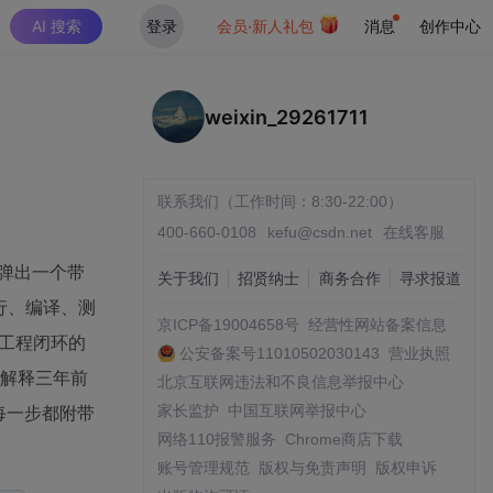
AI 搜索
登录
会员·新人礼包
消息
创作中心
weixin_29261711
联系我们（工作时间：8:30-22:00）
400-660-0108
kefu@csdn.net
在线客服
接弹出一个带
关于我们
招贤纳士
商务合作
寻求报道
行、编译、测
京ICP备19004658号
经营性网站备案信息
端工程闭环的
公安备案号11010502030143
营业执照
、解释三年前
北京互联网违法和不良信息举报中心
每一步都附带
家长监护
中国互联网举报中心
网络110报警服务
Chrome商店下载
账号管理规范
版权与免责声明
版权申诉