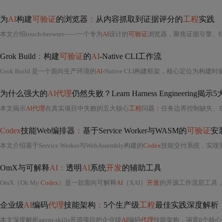
为
AI
构建
可验证
的浏览器
：
从内容抓取到证据评分的
工程
实践
本文介绍touch-browser——一个专为
AI
设计的
可验证
浏览器，聚焦证据引擎、结构化合约、策略内核与会话内存四大
Grok Build
：
构建
可验证
的
AI
-Native CLI工作流
Grok Build 是一个面向生产环境的
AI
-Native CLI构建框架，核心定位为构
为什么强大的
AI代理
仍然失败？Learn Harness Engineering
本文揭示
AI代理
在真实项目中失败的五大核心
工程
问题
：
任务边界控制缺失、功能清单管理不标准
Codex
技能Web编排器
：
基于Service Worker与WASM的
可验证
安
本文介绍基于Service Worker与WebAssembly构建的
Codex
技能交付系统，实现
OmX与可解释
AI：
透明
AI
系统
开发
的辅助工具
OmX（Oh My
Codex
）是一款面向可解释
AI
（XAI）
开发
的开源工作流层工具，通过深度访
企业级
AI
编码
代理
技能架构
：
5个生产级
工程
最佳实践深度解析
本文深度解析agent-skills开源项目的企业级
AI
编码
代理
技能架构，涵盖8个核