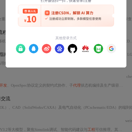
全重构工作流。核心包括
：
结构化差异解析与影响链路推演、可执行的代码审查规则引擎、子任务正交并行的Subagent机制、战略级Plan沙盘推演、MCP能力契约集成外部工具
流程
移机制，将
AI
编程从黑盒对话转变为
可验证
、可审计、可复现的
工程
流程。EDD不约束LLM如何执行，而是强制其在阶段跃迁前产出并验证中间工件，实现声明与执行分离、跨模型交叉验证及SOP机器化门控，覆盖六大失效模式，支持快速叠加部署。
实战指南
LG
Claude Code CLI（交互式重构）和Gemini CLI（企业级调度）三款命令行工具展开。详解其本质差异、国内网络环境下的安装配置要点（含
ch
开发
、OpenSpec协议定义的契约式协作、子
代理
状态机编排及生产级容错设计。核心包括
习交流
SolidWorks/CAXA）及电气自动化（PCschematic/EDA）的端到端流程自动化。核心能力包括本地求解器调用、脚本生成
wei
k-V3.2等大模型，聚焦Simulink调试、智能代码建议与
工程
可信推理。其核心包括三层解耦架构、三重可信校验机制、模型语义翻译层及模板引擎定制能力，覆盖信号处理、控制系统、HIL实时约束等Matlab典型