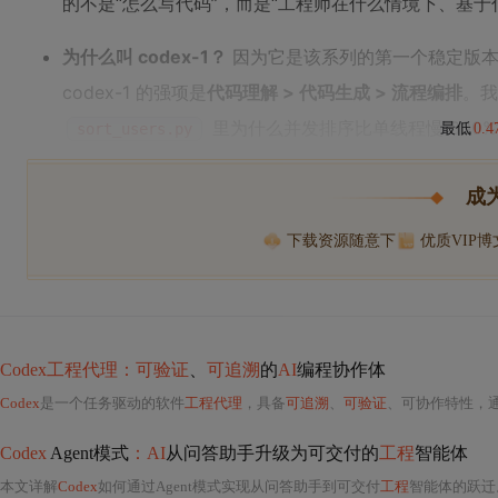
的不是“怎么写代码”，而是“工程师在什么情境下、基
为什么叫 codex-1？
因为它是该系列的第一个稳定版本，后续
codex-1 的强项是
代码理解 > 代码生成 > 流程编排
。我
里为什么并发排序比单线程慢 300
sort_users.py
最低
0.
成
下载资源随意下
优质VIP
Codex工程代理：可验证
、
可追溯
的
AI
编程协作体
Codex
是一个任务驱动的软件
工程代理
，具备
可追溯
、
可验证
、可协作特性，
Codex
Agent模式
：AI
从问答助手升级为可交付的
工程
智能体
本文详解
Codex
如何通过Agent模式实现从问答助手到可交付
工程
智能体的跃迁