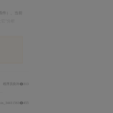
 插件）。当前
让它“分析
程序员良许
313
xin_34411563
455
开发
者模式下的
工程
主权设计，以及基于沙箱隔