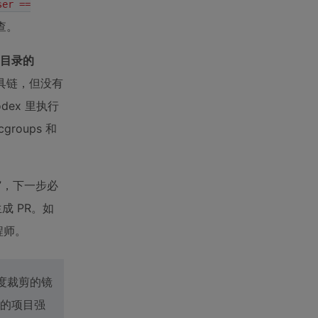
ser ==
查。
目录的
具链，但没有
ex 里执行
roups 和
g”，下一步必
成 PR。如
程师。
高度裁剪的镜
的项目强