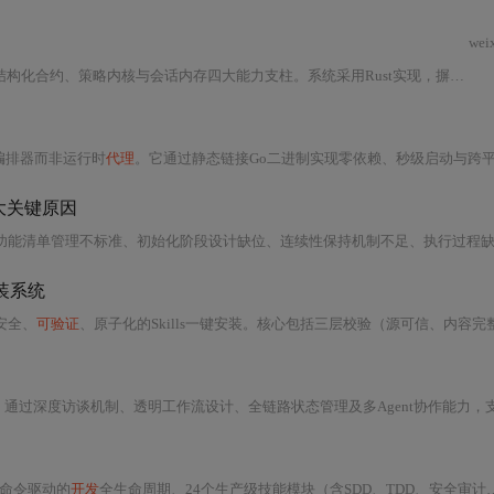
wei
能力支柱。系统采用Rust实现，摒弃大型ML模型，通过TF-IDF、多语言词表映射、极性状态机等算法实现可解释的内容验证与矛盾检测，并支持MCP协议集成到
建时编排器而非运行时
代理
。它通过静态链接Go二进制实现零依赖、秒级启动与跨平台可移植性；基于能力契约（Capability Contract）和声明式工作流图谱（DAG YAML）实现模型能力
揭示5大关键原因
、初始化阶段设计缺位、连续性保持机制不足、执行过程缺乏可观测性。这些问题并非源于模型能力不足，而是Harness Engineeri
装系统
安全、
可验证
、原子化的Skills一键安装。核心包括三层校验（源可信、内容完整性、运行时兼容性）、Service Worker动态注册与更新机制、WASM沙箱执行调度，以及Vite+React+TS前端架构选型依据。系统通过IndexedDB持久化状态，支持依赖解析、流式校验、性能优化与企业
谈机制、透明工作流设计、全链路状态管理及多Agent协作能力，支撑机器学习建模、自动化测试与智能决策等场景下的
心命令驱动的
开发
全生命周期、24个生产级技能模块（含SDD、TDD、安全审计、代码简化、部署自动化）、上下文感知的技能激活与编排机制、CI/CD与可观测性集成方案，以及增量实现、错误恢复和自定义扩展等