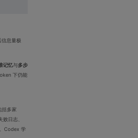
。这句话信息量极
准记忆
与
多步
oken 下仍能
（包括多家
I 失败日志、
Codex 学