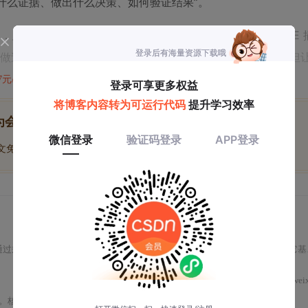
于什么证据、做出什么决策、如何验证结果”。
会有 codex-2（强化安全审计）、codex-3（集成 IDE
做过对比测试：让它“写一个快速排序”，它不如 Claude 3；但
%”，它能精准定位到
在 `merge
47元/天
开通会员,解锁全文
threading.Lock()
为会员后, 你将解锁
博文免费学
优质文库回答免费看
付费资源9折优惠
通过规划器、沙箱执行器、验证器和归因器四大模块实现端到端
工程
闭环。它基于专用代码训练模型，依赖AGENTS.md配置文件执行标准化任务，并支持GitHub仓库级沙箱隔离执行、PR自动生成与CI集成。其核心能力包括Bug复现修复、结构解析、风格一致性保障及团队级自动化守门员部署。
wei
。核心包括三层执行引擎（意图解析、沙箱化执行、
可验证
交付）、AGENTS.md驱动的团队隐性知识建模、