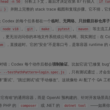
分析上下文，最后才决定在第 87 行插入
 head -n 50
if (u
并附上完整的 stack trace 截图和复现步骤。它不猜，它
; }
；Codex 的每个任务都在一个
临时、无网络、只挂载目标仓库子
,
,
,
,
等主流工
node v18
git
make
pytest
maven
，更无法访问你的本地文件系统或公司内网。我实测过：在 Cod
，直接超时。它的“安全”不是靠口号，是靠容器 runtime 的 cg
om
对错；Codex 每个动作后都会
强制验证
。比如它说“已修复 bu
，只有测试通过，才会生
- --testPathPattern=login.spec.js
”、“跳过测试”或“手动修改”。这就像给 AI 配了个 QA 工
种“你装啥它有啥”的通用容器，而是 OpenAI 预构建的、针对开发场景
持 PHP 的
或 .NET 的
——如果你
composer
dotnet tool