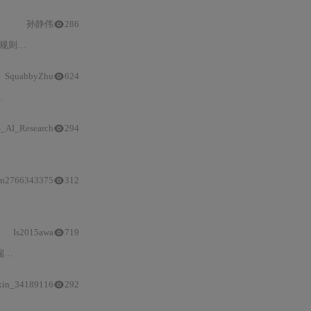
孙静伟
286
、Hooks
SquabbyZhu
624
_AI_Research
294
代理
策
en2766343375
312
：
以原子性/契约性/可测性建模Skill；用JSON Schema和结构化
Is2015awa
719
、
工程
文件创建、日志
xin_34189116
292