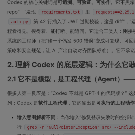
Codex 的核心关键词是
可追溯、可验证、可协作
。它不黑箱
repo”，“发现
里
requirements.txt
requests==2.25.1
第 42 行插入了 JWT 过期校验，这是 diff”，
auth.py
程看得见、摸得着、能打断、能追问。它适合三类人：刚接手陌
系统的工程师（把“修一个偶发 500 错误”变成可复现、
策略和安全规范，让 AI 产出自动对齐团队标准）。它不承诺“
2. 理解 Codex 的底层逻辑：为什么
2.1 它不是模型，是工程代理（Agent）—
很多人第一反应是：“Codex 不就是 GPT-4 的代码版？”
列；Codex 是
软件工程代理
，它的输出是
可执行的工程动作
输入意图解析不同
：当你输入“修复登录失败时的空指针异常
行
grep -r "NullPointerException" src/ --includ