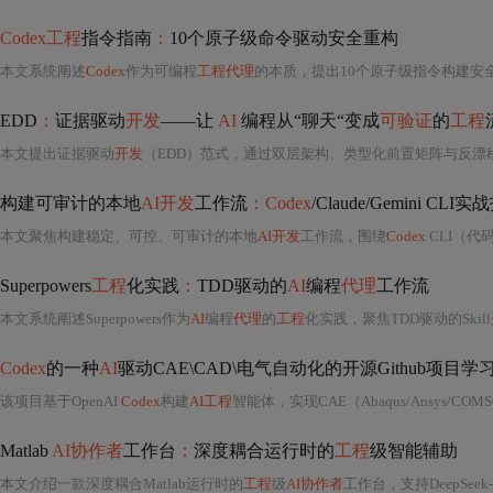
Codex工程
指令指南
：
10个原子级命令驱动安全重构
本文系统阐述
Codex
作为可编程
工程代理
的本质，提出10个原子级指令构建安
EDD
：
证据驱动
开发
——让
AI
编程从“聊天“变成
可验证
的
工程
本文提出证据驱动
开发
（EDD）范式，通过双层架构、类型化前置矩阵与反漂
构建可审计的本地
AI开发
工作流
：Codex
/Claude/Gemini CLI
本文聚焦构建稳定、可控、可审计的本地
AI开发
工作流，围绕
Codex
CLI（代码理解）、
Superpowers
工程
化实践
：
TDD驱动的
AI
编程
代理
工作流
本文系统阐述Superpowers作为
AI
编程
代理
的
工程
化实践，聚焦TDD驱动的Skill
Codex
的一种
AI
驱动CAE\CAD\电气自动化的开源Github项目学
该项目基于OpenAI
Codex
构建
AI工程
智能体，实现CAE（Abaqus/Ansys/COMSOL）、CAD（
Matlab
AI协作者
工作台
：
深度耦合运行时的
工程
级智能辅助
本文介绍一款深度耦合Matlab运行时的
工程
级
AI协作者
工作台，支持DeepSee