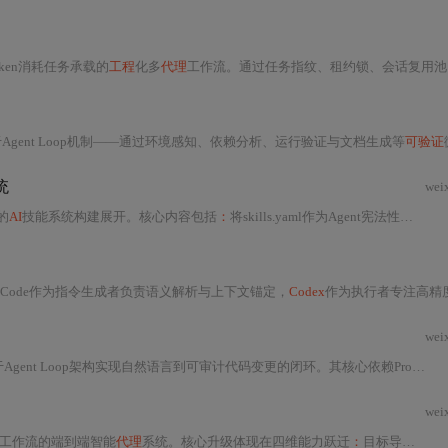
高Token消耗任务承载的
工程
化多
代理
工作流。通过任务指纹、租约锁、会话复用池、链路约束与审计产物等机制，
gent Loop机制——通过环境感知、依赖分析、运行验证与文档生成等
可验证
微步骤循环，实现错误即时捕获、执行过程透明及渐进式完
统
wei
的
AI
技能系统构建展开。核心内容包括
：
将skills.yaml作为Agent宪法性文档进行结构化设计；定义superpower skill的强制四要素（前置条件、执行逻辑、后置验证、回滚逻辑）及五步
ude Code作为指令生成者负责语义解析与上下文锚定，
Codex
作为执行者专注高精度代码补全；强调插件本质是标准化HTTP路由器，需精准配置服务端点；指出上下文锚定精度是核心瓶颈，并提出四维锚点（位置/语法/结构/语义）增强方案；剖析生产环境中Token双重消耗、中文编码污染、API版本断裂、Tokenizer不匹配及多光标覆盖五大隐形陷阱；最后验证该范式可跨VS C
wei
然语言到可审计代码变更的闭环。其核心依赖Prompt Engineering、Tool Registry和结构化上下文管理，通过意图解析、工具调度、动态Prompt重构、LLM调用校验、代码注入与PR自动化七步执行链完成任务。系统不依赖本地大模型推理，而是调度已有CLI工具链，强调
wei
工作流的端到端智能
代理
系统。核心升级体现在四维能力跃迁
：
目标导向的意图理解、闭环自治的工具调用韧性、分层持久的上下文管理、根因驱动的错误自愈。文章揭示其架构强制依赖OpenAI托管环境，不支持离线安装或第三方