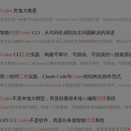
Codex
穷鬼大救星
本文介绍一种基于
Codex
为主控、Claude Code CLI为执行层、DeepSeek为
智能
代理Codex
CLI
：
从代码生成到自主问题解决的演进
本文深入解析
Codex
CLI从代码生成工具到自主智能
代理
的范式转变，核心在于A
Codex
CLI
工程
实践
：
构建可审计、可路由、可回滚的
AI
技能系
本文聚焦
Codex
CLI在Agent
工程
中的落地实践，围绕可审计、可路由、可回滚
双
AI
协同
工程
实践
：
Claude Code与
Codex
的结构化协作范式
本文系统阐述Claude Code与
Codex
在
工程
级场景下的结构化协作范式
：
Cla
Codex
不是本地大模型，而是轻量级本地
AI
编程
代理
系统
Codex
并非本地大模型，而是一个轻量级、可插拔的本地
AI
编程
代理
系统，基于Agent Loop架构实现自
GPT-5.5
Codex
不是软件，而是任务级智能
代理
系统
本文深入解析GPT-5.5
Codex
的本质——它并非独立软件，而是深度集成于
开发