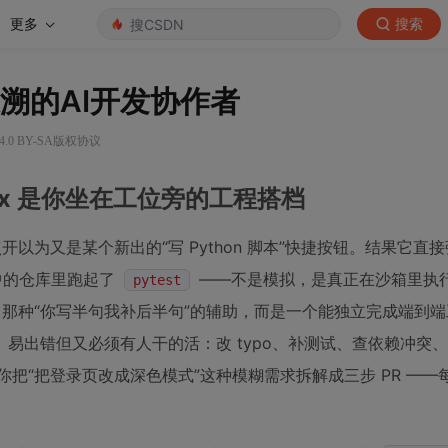
更多
搜索
追溯的AI开发协作者
.0 BY-SA版权协议
ex 是你坐在工位旁的工程搭档
识点开以为又是某个新出的“写 Python 脚本”快捷按钮。结果它直
选中的仓库里跑起了
——不是模拟，是真正在沙箱里执
pytest
ilot 那种“你写半句我补后半句”的辅助，而是一个能独立完成端到
易出错但又必须有人干的活：改 typo、补测试、查依赖冲突
把“把登录页改成深色模式”这种模糊需求拆解成三步 PR ——