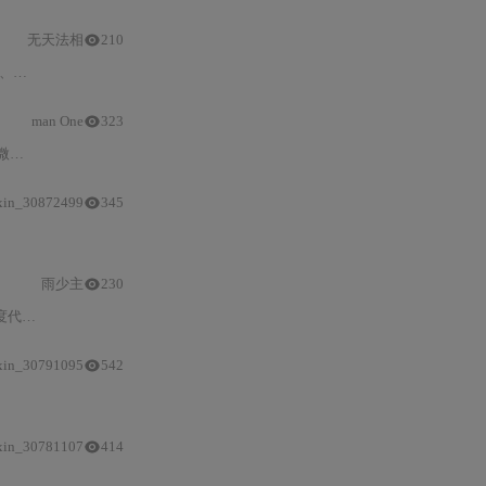
无天法相
210
实现
可追溯
、可并发、
可验证
的
AI
协作范式，
man One
323
善。重点涵盖上下文管理策略、多Agent协同、安全防护、延迟优化与成本控制等关键技术，突出其在遗留迁移、微服务联调等复杂
xin_30872499
345
雨少主
230
ode、IDEA及Chrome浏览器实现零侵入集成。
xin_30791095
542
xin_30781107
414