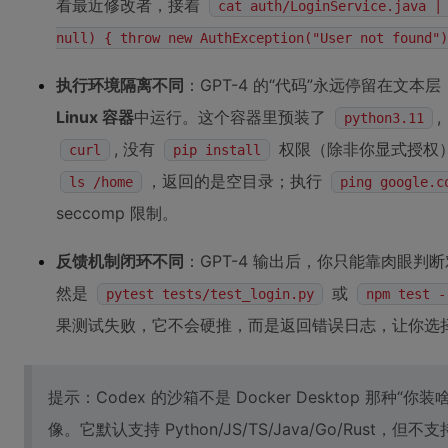
看最近修改者，接着
cat auth/LoginService.java |
null) { throw new AuthException("User not found")
执行环境隔离不同
：GPT-4 的“代码”永远停留在文本层
Linux 容器
中运行。这个容器里预装了
,
python3.11
, 没有
权限（除非你显式授权）
curl
pip install
，返回的是空目录；执行
ls /home
ping google.c
seccomp 限制。
反馈机制闭环不同
：GPT-4 输出后，你只能靠肉眼判断
然是
或
pytest tests/test_login.py
npm test -
果测试失败，它不会硬推，而是返回错误日志，让你选择“重试
提示：Codex 的沙箱不是 Docker Desktop 那
像。它默认支持 Python/JS/TS/Java/Go/Rust，但不支