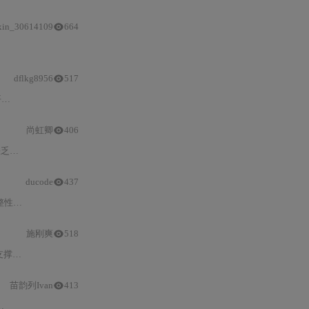
xin_30614109
664
dflkg8956
517
的
尚虹卿
406
ng（
AI
ducode
437
级私有市场部署。
施刚爽
518
透明化
AI
系统构建。其核
苗韵列Ivan
413