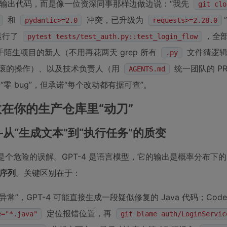
输出代码，而是像一位资深同事那样边做边说：“我先
git clo
和
冲突，已升级为
pydantic>=2.0
requests>=2.28.0
“运行了
，全部
pytest tests/test_auth.py::test_login_flow
生项目的新人（不用再花两天 grep 所有
文件猜逻辑
.py
可回滚的操作）、以及技术负责人（用
统一团队的 P
AGENTS.md
零 bug”，但承诺“每个改动都有据可查”。
它敢在你的生产仓库里“动刀”
—从“生成文本”到“执行任务”的质变
 这是个危险的误解。GPT-4 是语言模型，它的输出是概率分布下的 t
序列
。关键区别在于：
”，GPT-4 可能直接生成一段疑似修复的 Java 代码；Code
定位报错位置，再
e="*.java"
git blame auth/LoginServic