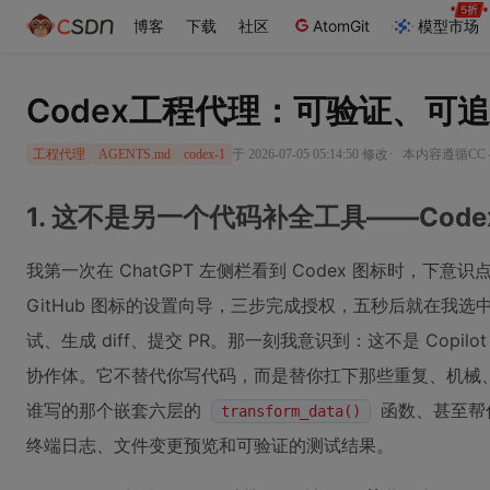
博客
下载
社区
AtomGit
模型市场
Codex工程代理：可验证、可
·
于 2026-07-05 05:14:50 修改
本内容遵循CC 4
工程代理
AGENTS.md
codex-1
1. 这不是另一个代码补全工具——Cod
我第一次在 ChatGPT 左侧栏看到 Codex 图标时，下意
GitHub 图标的设置向导，三步完成授权，五秒后就在我
试、生成 diff、提交 PR。那一刻我意识到：这不是 Cop
协作体。它不替代你写代码，而是替你扛下那些重复、机械、
谁写的那个嵌套六层的
函数、甚至帮你
transform_data()
终端日志、文件变更预览和可验证的测试结果。