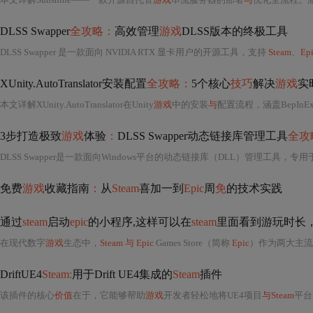
DLSS Swapper
全攻略：
高效管理
游戏
DLSS版本的终极工具
DLSS Swapper 是一款面向 NVIDIA RTX 显卡用户的开源工具，支持
Steam
、
Ep
XUnity.AutoTranslator安装配置
全攻略：
5个核心
技巧
解决
游戏
实
本文详解XUnity.AutoTranslator在Unity
游戏
中的安装
与
配置流程，涵盖BepInEx正确部署、插件路径规范、翻译引擎（如百度/Deep
3步打造极致
游戏
体验
：
DLSS Swapper动态链接库管理工具
全攻
DLSS Swapper是一款面向Windows平台的动态链接库（DLL）管理工具，专
免费
游戏
收藏指南
：
从
Steam
喜加一到
Epic
周
免
的技术实践
通过
steam
启动
epic
的小程序,这样可以在
steam
里面看到游玩时长
在现代数字
游戏
生态中，
Steam 与 Epic
Games Store（简称
Epic
）作为两大主流 
DriftUE4
Steam:
用于Drift UE4集成的
Steam
插件
该插件的核心
价值
在于，它能够帮助
游戏
开发者轻松地将UE4项目
与Steam
平台