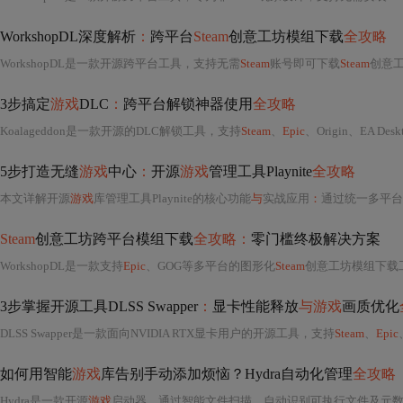
WorkshopDL深度解析
：
跨平台
Steam
创意工坊模组下载
全攻略
WorkshopDL是一款开源跨平台工具，支持无需
Steam
账号即可下载
Steam
创意
3步搞定
游戏
DLC
：
跨平台解锁神器使用
全攻略
Koalageddon是一款开源的DLC解锁工具，支持
Steam
、
Epic
、Origin、EA Des
5步打造无缝
游戏
中心
：
开源
游戏
管理工具Playnite
全攻略
本文详解开源
游戏
库管理工具Playnite的核心功能
与
实战应用
：
通过统一多平台
Steam
创意工坊跨平台模组下载
全攻略：
零门槛终极解决方案
WorkshopDL是一款支持
Epic
、GOG等多平台的图形化
Steam
创意工坊模组下载
3步掌握开源工具DLSS Swapper
：
显卡性能释放
与游戏
画质优化
DLSS Swapper是一款面向NVIDIA RTX显卡用户的开源工具，支持
Steam
、
Epic
如何用智能
游戏
库告别手动添加烦恼？Hydra自动化管理
全攻略
Hydra是一款开源
游戏
启动器，通过智能文件扫描、自动识别可执行文件及元