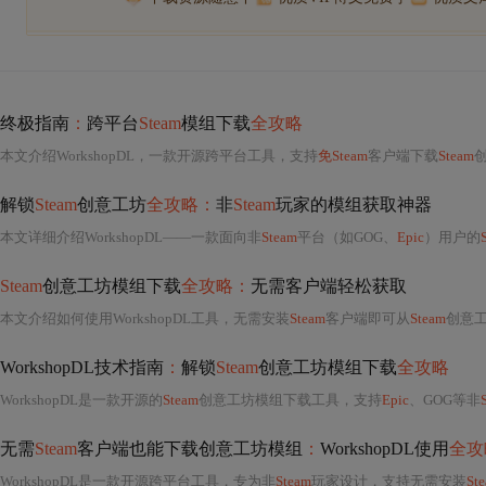
终极指南
：
跨平台
Steam
模组下载
全攻略
本文介绍WorkshopDL，一款开源跨平台工具，支持
免Steam
客户端下载
Steam
创
解锁
Steam
创意工坊
全攻略：
非
Steam
玩家的模组获取神器
本文详细介绍WorkshopDL——一款面向非
Steam
平台（如GOG、
Epic
）用户的
Steam
创意工坊模组下载
全攻略：
无需客户端轻松获取
本文介绍如何使用WorkshopDL工具，无需安装
Steam
客户端即可从
Steam
创意
WorkshopDL技术指南
：
解锁
Steam
创意工坊模组下载
全攻略
WorkshopDL是一款开源的
Steam
创意工坊模组下载工具，支持
Epic
、GOG等非
无需
Steam
客户端也能下载创意工坊模组
：
WorkshopDL使用
全攻
WorkshopDL是一款开源跨平台工具，专为非
Steam
玩家设计，支持无需安装
St