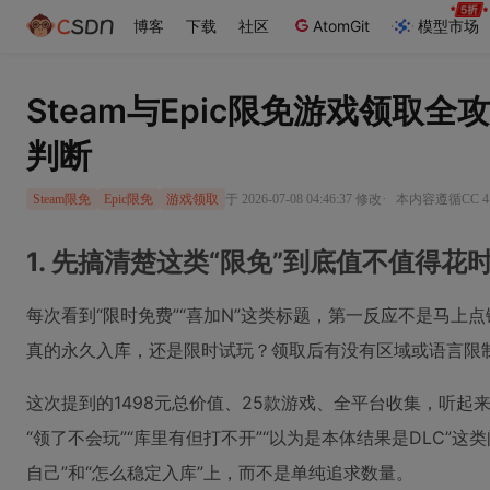
博客
下载
社区
AtomGit
模型市场
Steam与Epic限免游戏领取
判断
·
于 2026-07-08 04:46:37 修改
本内容遵循CC 4
Steam限免
Epic限免
游戏领取
1. 先搞清楚这类“限免”到底值不值得花
每次看到“限时免费”“喜加N”这类标题，第一反应不是马上
真的永久入库，还是限时试玩？领取后有没有区域或语言限制
这次提到的1498元总价值、25款游戏、全平台收集，听
“领了不会玩”“库里有但打不开”“以为是本体结果是DLC”
自己”和“怎么稳定入库”上，而不是单纯追求数量。