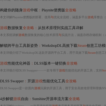
构建你的随身
游戏
中枢
：
Playnite便携版
全攻略
本文详解Playnite便携版的部署、使用
与
优化全流程，涵盖多平台
游戏
库整合（
游戏
数据恢复
全攻略：
从技术原理到实战工具详解
本文系统讲解
游戏
数据恢复的核心技术原理
与
实战方法，涵盖存档存储机制（.sav/.dat
解锁跨平台工具新姿势
：
WorkshopDL高效下载
Steam
创意工坊模
本文详细介绍了WorkshopDL这款开源跨平台工具，用于高效下载
Steam
创意工坊
游戏
性能优化神器
：
DLSS版本一键切换
全攻略
本文详细介绍DLSS Swapper——一款专用于
游戏
性能优化的开源工具，支持
St
DLSS Swapper
：
开源
游戏
性能优化工具
全攻略
DLSS Swapper是一款面向
游戏
玩家的开源工具，用于安全高效地管理和替换NVIDIA DLSS动
4步解锁
游戏
自由
：
Sunshine开源串流方案
全攻略
本文详解Sunshine——一款开源自托管
游戏
串流服务器的部署
与
优化全流程。涵盖