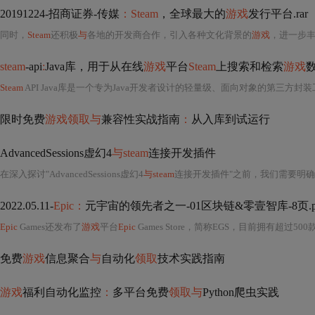
20191224-招商证券-传媒
：Steam
，全球最大的
游戏
发行平台.rar
同时，
Steam
还积极
与
各地的开发商合作，引入各种文化背景的
游戏
，进一步
steam
-api
:
Java库，用于从在线
游戏
平台
Steam
上搜索和检索
游戏
Steam
API Java库是一个专为Java开发者设计的轻量级、面向对象的第三方
限时免费
游戏领取与
兼容性实战指南
：
从入库到试运行
AdvancedSessions虚幻4
与steam
连接开发插件
在深入探讨"AdvancedSessions虚幻4
与steam
连接开发插件"之前，我们需要明确几个关键的概念和背景知识，以便更好地理
2022.05.11-
Epic：
元宇宙的领先者之一-01区块链&零壹智库-8页.p
Epic
Games还发布了
游戏
平台
Epic
Games Store，简称EGS，目前拥有超过500
免费
游戏
信息聚合
与
自动化
领取
技术实践指南
游戏
福利自动化监控
：
多平台免费
领取与
Python爬虫实践