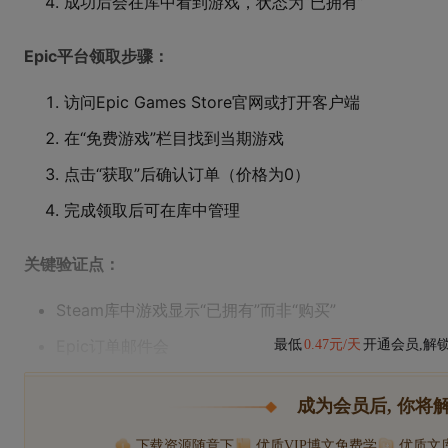
成功后会在库中看到游戏，状态为“已拥有”
Epic平台领取步骤：
访问Epic Games Store官网或打开客户端
在“免费游戏”栏目找到当期游戏
点击“获取”后确认订单（价格为0）
完成领取后可在库中管理
关键验证点：
Steam库中游戏显示“已拥有”而非“购买”
Epic订单邮件会
最低
0.47元/天
开通会员,解
成为会员后, 你将
下载资源随意下
优质VIP博文免费学
优质文