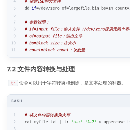
4
# 创建1GB的大文件
5
dd 
if
=/dev/zero of=largefile.bin bs=1M count=
6
7
# 参数说明：
8
# if=input file：输入文件（/dev/zero提供无限个
9
# of=output file：输出文件
10
# bs=block size：块大小
11
# count=block count：块数量
7.2 文件内容转换与处理
命令可以用于字符转换和删除，是文本处理的利器。
tr
BASH
1
# 将文件内容转换为大写
2
cat myfile.txt | tr 
'a-z'
'A-Z'
 > uppercase.t
3