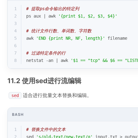
1
# 提取ps命令输出的特定列
2
ps aux | awk 
'{print $1, $2, $3, $4}'
3
4
# 统计文件行数、单词数、字符数
5
awk 
'END {print NR, NF, length}'
 filename
6
7
# 过滤特定条件的行
8
netstat -an | awk 
'$1 == "tcp" && $6 == "LIST
11.2 使用sed进行流编辑
适合进行批量文本替换和编辑。
sed
BASH
1
# 替换文件中的文本
2
sed 
's/old-text/new-text/g'
 input.txt > outpu