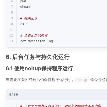
6
pwd
7
whoami
8
9
# 结束记录
10
exit
11
12
# 查看记录的内容
13
cat mysession.log
6. 后台任务与持久化运行
6.1 使用nohup保持程序运行
当需要在关闭终端后仍保持程序运行时，
命令是必
nohup
BASH
1
# 下载大文件并在后台运行，即使关闭终端也不会中断