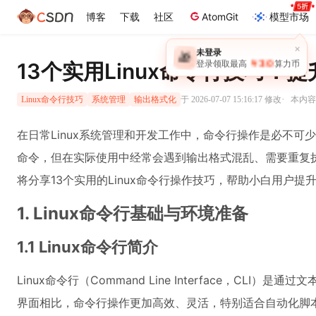
博客
下载
社区
AtomGit
模型市场
×
未登录
🎁
￥30
登录领取最高
算力币
13个实用Linux命令行技巧：
·
于 2026-07-07 15:16:17 修改
本内容遵
Linux命令行技巧
系统管理
输出格式化
在日常Linux系统管理和开发工作中，命令行操作是必不
命令，但在实际使用中经常会遇到输出格式混乱、需要重复
将分享13个实用的Linux命令行操作技巧，帮助小白用户
1. Linux命令行基础与环境准备
1.1 Linux命令行简介
Linux命令行（Command Line Interface，CL
界面相比，命令行操作更加高效、灵活，特别适合自动化脚