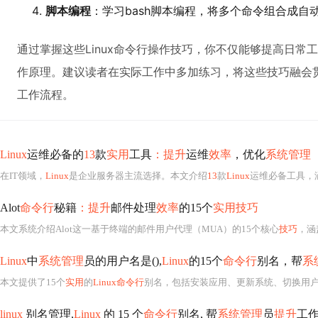
脚本编程
：学习bash脚本编程，将多个命令组合成自
通过掌握这些Linux命令行操作技巧，你不仅能够提高日常工
作原理。建议读者在实际工作中多加练习，将这些技巧融会
工作流程。
Linux
运维必备的
13
款
实用
工具
：提升
运维
效率
，优化
系统管理
在IT领域，
Linux
是企业服务器主流选择。本文介绍
13
款
Linux
运维必备工具，涵盖远程登录、文
Alot
命令行
秘籍
：提升
邮件处理
效率
的15个
实用技巧
本文系统介绍Alot这一基于终端的邮件用户代理（MUA）的15个核心
技巧
，涵
Linux
中
系统管理
员的用户名是(),
Linux
的15个
命令行
别名，帮
系
本文提供了15个
实用
的
Linux命令行
别名，包括安装应用、更新系统、切换用户、查
linux
别名管理,
Linux
的 15 个
命令行
别名, 帮
系统管理
员
提升
工