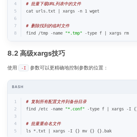
4
# 批量下载URL列表中的文件
5
cat urls.txt | xargs -n 1 wget
6
7
# 删除找到的临时文件
8
find /tmp -name 
"*.tmp"
 -
type
 f | xargs rm
8.2 高级xargs技巧
使用
参数可以更精确地控制参数的位置：
-I
BASH
1
# 复制所有配置文件到备份目录
2
find /etc -name 
"*.conf"
 -
type
 f | xargs -I {
3
4
# 批量重命名文件
5
ls *.txt | xargs -I {} mv {} {}.bak