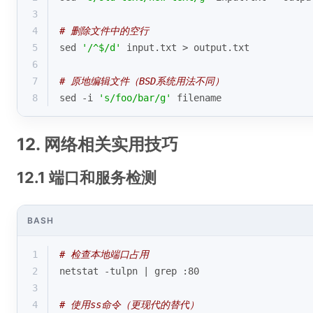
3
4
# 删除文件中的空行
5
sed 
'/^$/d'
 input.txt > output.txt
6
7
# 原地编辑文件（BSD系统用法不同）
8
sed -i 
's/foo/bar/g'
 filename
12. 网络相关实用技巧
12.1 端口和服务检测
BASH
1
# 检查本地端口占用
2
netstat -tulpn | grep :80
3
4
# 使用ss命令（更现代的替代）