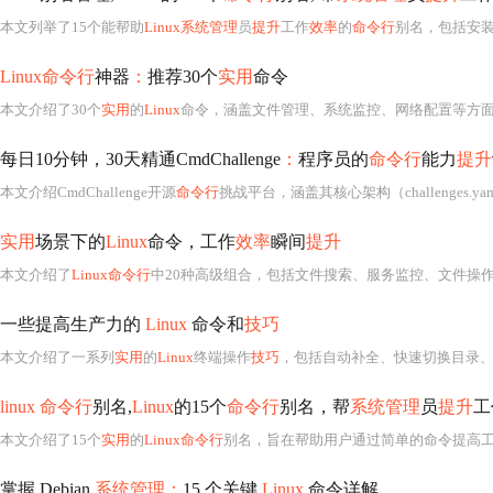
本文列举了15个能帮助
Linux系统管理
员
提升
工作
效率
的
命令行
别名，包括安装应用、系统更新、升级、切换用户、查看
Linux命令行
神器
：
推荐30个
实用
命令
本文介绍了30个
实用
的
Linux
命令，涵盖文件管理、系统监控、网络配置等方面。如ls可列出目录内容，cd用于切
每日10分钟，30天精通CmdChallenge
：
程序员的
命令行
能力
提升
本文介绍CmdChallenge开源
命令行
挑战平台，涵盖其核心架构（challenges.yaml配置、runcmd.go执
实用
场景下的
Linux
命令，工作
效率
瞬间
提升
本文介绍了
Linux命令行
中20种高级组合，包括文件搜索、服务监控、文件操作、系统维护等，
一些提高生产力的
Linux
命令和
技巧
本文介绍了一系列
实用
的
Linux
终端操作
技巧
，包括自动补全、快速切换目录、高效命令组合、
linux 命令行
别名,
Linux
的15个
命令行
别名，帮
系统管理
员
提升
工
本文介绍了15个
实用
的
Linux命令行
别名，旨在帮助用户通过简单的命令提高
掌握 Debian
系统管理：
15 个关键
Linux
命令详解