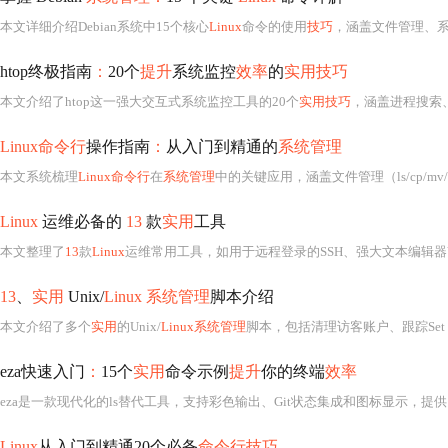
本文详细介绍Debian系统中15个核心
Linux
命令的使用
技巧
，涵盖文件管理、系统监控、软件包
htop终极指南
：
20个
提升
系统监控
效率
的
实用技巧
本文介绍了htop这一强大交互式系统监控工具的20个
实用技巧
，涵盖进程搜索、排序、树形视图、自定义列
Linux命令行
操作指南
：
从入门到精通的
系统管理
本文系统梳理
Linux命令行
在
系统管理
中的关键应用，涵盖文件管理（ls/cp/mv/rm/touc
Linux
运维必备的
13
款
实用
工具
本文整理了
13
款
Linux
运维常用工具，如用于远程登录的SSH、强大文本编辑器Vim、可编写自动化脚本的P
13
、
实用
Unix/
Linux 系统管理
脚本介绍
本文介绍了多个
实用
的Unix/
Linux系统管理
脚本，包括清理访客账户、跟踪Set User ID应用程序、设置系统日期、显示已启用的服务、
eza快速入门
：
15个
实用
命令示例
提升
你的终端
效率
eza是一款现代化的ls替代工具，支持彩色输出、Git状态集成和图标显示，提供
Linux
从入门到精通20个必备
命令行技巧