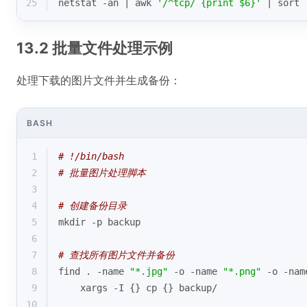
25
netstat -an | awk 
'/^tcp/ {print $6}'
 | sort 
13.2 批量文件处理示例
处理下载的图片文件并生成备份：
BASH
1
# !/bin/bash
2
# 批量图片处理脚本
3
4
# 创建备份目录
5
mkdir -p backup
6
7
# 查找所有图片文件并备份
8
find . -name 
"*.jpg"
 -o -name 
"*.png"
 -o -nam
9
    xargs -I {} cp {} backup/
10