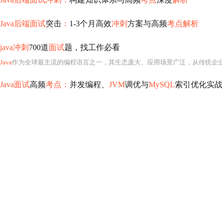
Java后端面试
突击
：
1-3个月高效
冲刺
方案与高频
考点解析
java冲刺
700道
面试
题，找工作必看
Java
作为全球最主流的编程语言之一，其生态庞大、应用场景广泛，从传统企
Java面试
高频
考点：
并发编程、
JVM
调优与
MySQL
索引优化实