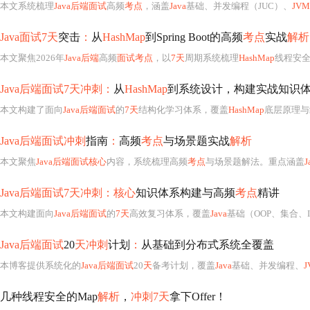
本文系统梳理
Java后端面试
高频
考点
，涵盖
Java
基础、并发编程（JUC）、
JVM
Java面试7天
突击
：
从
HashMap
到Spring Boot的高频
考点
实战
解析
本文聚焦2026年
Java后端
高频
面试考点
，以
7天
周期系统梳理
HashMap
线程安
Java后端面试7天冲刺：
从
HashMap
到系统设计，构建实战知识
本文构建了面向
Java后端面试
的
7天
结构化学习体系，覆盖
HashMap
底层原理与
Java后端面试冲刺
指南
：
高频
考点
与场景题实战
解析
本文聚焦
Java后端面试核心
内容，系统梳理高频
考点
与场景题解法。重点涵盖
J
Java后端面试7天冲刺：核心
知识体系构建与高频
考点
精讲
本文构建面向
Java后端面试
的
7天
高效复习体系，覆盖
Java
基础（OOP、集合、IO/NIO）、并发编程（线程模
Java后端面试
20
天冲刺
计划
：
从基础到分布式系统全覆盖
本博客提供系统化的
Java后端面试
20
天
备考计划，覆盖
Java
基础、并发编程、
J
几种线程安全的Map
解析
，
冲刺7天
拿下Offer！