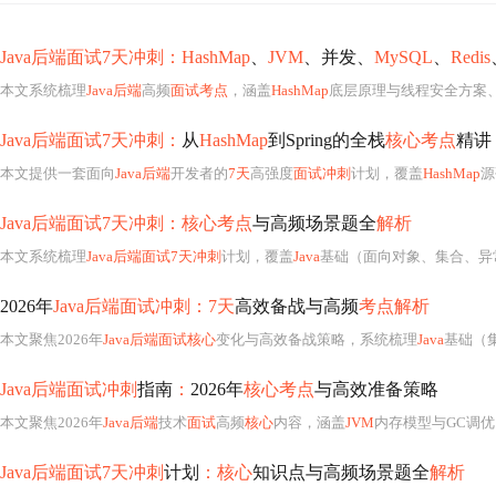
Java后端面试7天冲刺：HashMap
、
JVM
、并发、
MySQL
、
Redis
本文系统梳理
Java后端
高频
面试考点
，涵盖
HashMap
底层原理与线程安全方案
Java后端面试7天冲刺：
从
HashMap
到Spring的全栈
核心考点
精讲
本文提供一套面向
Java后端
开发者的
7天
高强度
面试冲刺
计划，覆盖
HashMap
源
Java后端面试7天冲刺：核心考点
与高频场景题全
解析
本文系统梳理
Java后端面试7天冲刺
计划，覆盖
Java
基础（面向对象、集合、异常）、并发
2026年
Java后端面试冲刺：7天
高效备战与高频
考点解析
本文聚焦2026年
Java后端面试核心
变化与高效备战策略，系统梳理
Java
基础（
Java后端面试冲刺
指南
：
2026年
核心考点
与高效准备策略
本文聚焦2026年
Java后端
技术
面试
高频
核心
内容，涵盖
JVM
内存模型与GC调优
Java后端面试7天冲刺
计划
：核心
知识点与高频场景题全
解析