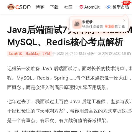
博客
下载
社区
AtomGit
模型市场
×
未登录
🎁
￥30
Java后端面试7天冲刺：HashM
登录领取最高
算力币
MySQL、Redis核心考点解析
·
于 2026-07-07 15:42:13 修改
本内容遵循CC 4.0 B
Java面试
HashMap
JVM
记得第一次准备 Java 后端面试时，面对长长的技术清单，我
程、MySQL、Redis、Spring……每个技术点都像一
面概念，而是会深入到底层原理和实际应用场景。
七年过去了，我面试过上百位 Java 后端工程师，也参与
个经过验证的"7天冲刺方案"，帮你用最高效的方式掌握这
是一个有重点、有层次、有实战价值的备考框架。