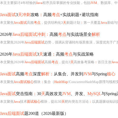
本文主要探讨4年经验的
Java
程序员应掌握的专业技能，包括
JVM
、数据库、中
Java面试
3
天冲刺
攻略
：
高频
考点
+实战刷题+避坑指南
本文聚焦
Java面试
高频
考点
，提供结构化3
天
刷题计划
：
第一天覆盖
Java
基础与
2026年
Java后端面试冲刺：
高频
考点
与实战场景全
解析
本文聚焦2026年
Java后端面试
趋势，强调从背诵转向场景推演，深度优先于广度，
2026年
Java后端面试
3
天
速通
：
高频
考点
与实战策略
本文聚焦2026年
Java后端面试
高频
考点
，提出3
天
高效备考策略
：
首日主攻
Java
Java面试
高频
考点
深度
解析：
从集合、并发到
JVM
与Spring
核心
本文聚焦
Java面试核心
模块
：
集合（
HashMap
/ConcurrentHashMap原理与线程安全）、并发
Java面试
突击指南
：
30
天
高效攻克
JVM
、并发、
MySQL
与Sprin
本文聚焦
Java
技术
面试核心
模块，提出30
天
靶向突击方法论
：
以真题驱动知识
Java后端面试
题200道（2026最新版）