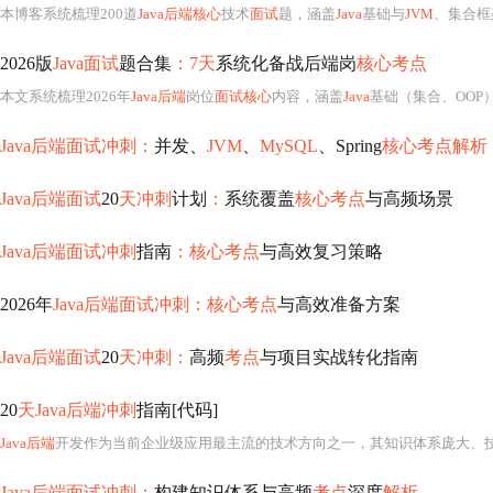
本博客系统梳理200道
Java后端核心
技术
面试
题，涵盖
Java
基础与
JVM
、集合框架、
2026版
Java面试
题合集
：7天
系统化备战后端岗
核心考点
本文系统梳理2026年
Java后端
岗位
面试核心
内容，涵盖
Java
基础（集合、OOP）
Java后端面试冲刺：
并发、
JVM
、
MySQL
、Spring
核心考点解析
Java后端面试
20
天冲刺
计划
：
系统覆盖
核心考点
与高频场景
Java后端面试冲刺
指南
：核心考点
与高效复习策略
2026年
Java后端面试冲刺：核心考点
与高效准备方案
Java后端面试
20
天冲刺：
高频
考点
与项目实战转化指南
20
天Java后端冲刺
指南[代码]
Java后端
开发作为当前企业级应用最主流的技术方向之一，其知识体系庞大、技术栈纵深且实践性极强，尤其对应届生而言，既面临校招时间窗口短、竞争激
Java后端面试冲刺：
构建知识体系与高频
考点
深度
解析