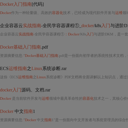
Docker入门指南
[代码]
Docker
作为一种轻量级、高效的
容器化
技术，已经成为现代软件开发与
运维
领
企业容器云
实战指南
-全民学容器课程①_
docker
/k8s
入门
与进阶D
企业容器云
实战指南
-全民学容器课程①
：Docker
/K8s
入门
与进阶DKM，是一
Docker基础入门指南
.pdf
资源摘要信息
:
"
Docker基础入门指南
.pdf是一份面向初学者的系统性技术文档
ECS
运维指南
之
Linux
系统诊断.rar
这份《ECS
运维指南
之
Linux
系统诊断》PDF文档将全面讲解以上知识点，通过
docker入门
源码、文档.rar
Docker
是当前软件开发与
运维
领域中最具革命性的
容器化
技术之一，其核心价值在于通
Docker
中文
指南
1
资源摘要信息
:
"
Docker
中文
指南
1"是一份面向中文开发者与系统管理员的综合