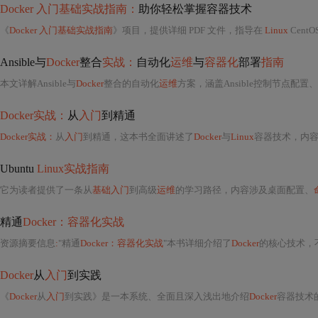
Docker 入门基础实战指南：
助你轻松掌握容器技术
《
Docker 入门基础实战指南
》项目，提供详细 PDF 文件，指导在
Linux
Cent
Ansible与
Docker
整合
实战：
自动化
运维
与
容器化
部署
指南
本文详解Ansible与
Docker
整合的自动化
运维
方案，涵盖Ansible控制节点配置、Inve
Docker实战：
从
入门
到精通
Docker实战：
从
入门
到精通，这本书全面讲述了
Docker
与
Linux
容器技术，内
Ubuntu
Linux实战指南
它为读者提供了一条从
基础入门
到高级
运维
的学习路径，内容涉及桌面配置、
精通
Docker：容器化实战
资源摘要信息
:
"精通
Docker：容器化实战
"本书详细介绍了
Docker
的核心技术，
Docker
从
入门
到实践
《
Docker
从
入门
到实践》是一本系统、全面且深入浅出地介绍
Docker
容器技术