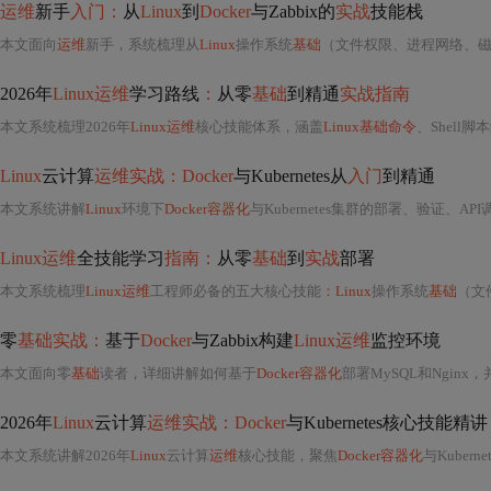
运维
新手
入门：
从
Linux
到
Docker
与Zabbix的
实战
技能栈
本文面向
运维
新手，系统梳理从
Linux
操作系统
基础
（文件权限、进程网络、磁盘日志）到核心服务（Nginx反
2026年
Linux运维
学习路线
：
从零
基础
到精通
实战指南
本文系统梳理2026年
Linux运维
核心技能体系，涵盖
Linux基础命令
、Shell脚
Linux
云计算
运维实战：Docker
与Kubernetes从
入门
到精通
本文系统讲解
Linux
环境下
Docker容器化
与Kubernetes集群的部署、验证、API调用、性能监控及故障排查。涵盖环境准备、单机k8s搭建（Mini
Linux运维
全技能学习
指南：
从零
基础
到
实战
部署
本文系统梳理
Linux运维
工程师必备的五大核心技能
：Linux
操作系统
基础
（文件权
零
基础实战：
基于
Docker
与Zabbix构建
Linux运维
监控环境
本文面向零
基础
读者，详细讲解如何基于
Docker容器化
部署MySQL和Nginx，
2026年
Linux
云计算
运维实战：Docker
与Kubernetes核心技能精讲
本文系统讲解2026年
Linux
云计算
运维
核心技能，聚焦
Docker容器化
与Kuber