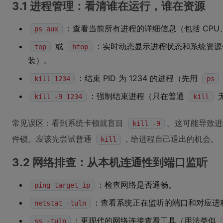
3.1 进程管理：看清谁在运行，谁在资源
：查看当前所有进程的详细信息（包括 CPU
ps aux
或
：实时动态显示进程状态和系统资源
top
htop
装）。
：结束 PID 为 1234 的进程（先用
kill 1234
ps
：强制结束进程（只在普通
kill -9 1234
kill
常见误区：看到系统卡顿就盲目
。这可能导致进
kill -9
件锁。应该先尝试普通
，给进程自己退出的机会。
kill
3.2 网络排查：从本机连通性到端口监听
：检查网络是否通畅。
ping target_ip
：查看系统正在监听的端口和对应进
netstat -tuln
：更现代的网络连接查看工具（用法类似
ss -tuln