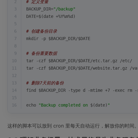
2
# 定义变量
3
BACKUP_DIR=
"/backup"
4
DATE=$(date +%Y%m%d)
5
6
# 创建备份目录
7
mkdir -p 
$BACKUP_DIR
/
$DATE
8
9
# 备份重要数据
10
tar -czf 
$BACKUP_DIR
/
$DATE
/etc.tar.gz /etc/
11
tar -czf 
$BACKUP_DIR
/
$DATE
/website.tar.gz /va
12
13
# 删除7天前的备份
14
find 
$BACKUP_DIR
 -
type
 d -mtime +7 -
exec
 rm -
15
16
echo
"Backup completed on 
$(date)
"
这样的脚本可以放到 cron 里每天自动运行，解放你的时间