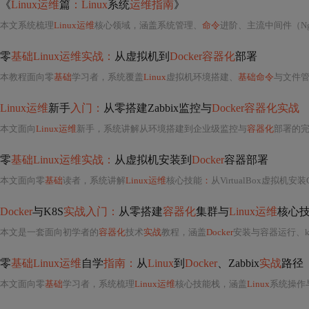
《
Linux运维
篇
：Linux
系统
运维指南
》
本文系统梳理
Linux运维
核心领域，涵盖系统管理、
命令
进阶、主流中间件（Nginx、Tomcat、R
零
基础Linux运维实战：
从虚拟机到
Docker容器化
部署
本教程面向零
基础
学习者，系统覆盖
Linux
虚拟机环境搭建、
基础命令
与文件管理、用
Linux运维
新手
入门：
从零搭建Zabbix监控与
Docker容器化实战
本文面向
Linux运维
新手，系统讲解从环境搭建到企业级监控与
容器化
部署的完整路径。
零
基础Linux运维实战：
从虚拟机安装到
Docker
容器部署
本文面向零
基础
读者，系统讲解
Linux运维
核心技能
：
从VirtualBox虚拟机安
Docker
与K8S
实战入门：
从零搭建
容器化
集群与
Linux运维
核心
本文是一套面向初学者的
容器化
技术
实战
教程，涵盖
Docker
安装与容器运行、kubeadm搭建K8S集群（含CNI
零
基础Linux运维
自学
指南：
从
Linux
到
Docker
、Zabbix
实战
路径
本文面向零
基础
学习者，系统梳理
Linux运维
核心技能栈，涵盖
Linux
系统操作与Shell脚