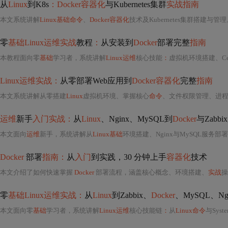
从
Linux
到K8s
：Docker容器化
与Kubernetes集群
实战指南
本文系统讲解
Linux基础命令
、
Docker容器化
技术及Kubernetes集群搭建与管
零
基础Linux运维实战
教程
：
从安装到
Docker
部署完整
指南
本教程面向零
基础
学习者，系统讲解
Linux运维
核心技能
：
虚拟机环境搭建、CentOS安装、文件
Linux运维实战：
从零部署Web应用到
Docker容器化
完整
指南
本文系统讲解从零搭建
Linux
虚拟机环境、掌握核心
命令
、文件权限管理、进程与网络配置，到部署Python
运维
新手
入门实战：
从
Linux
、Nginx、MySQL到
Docker
与Zabbi
本文面向
运维
新手，系统讲解从
Linux基础
环境搭建、Nginx与MySQL服务部
Docker
部署
指南：
从
入门
到实践，30 分钟上手
容器化
技术
本文介绍了如何快速掌握
Docker
部署流程，涵盖核心概念、环境搭建、
实战
操作及
零
基础Linux运维实战：
从
Linux
到Zabbix、
Docker
、MySQL、N
本文面向零
基础
学习者，系统讲解
Linux运维
核心技能链
：
从
Linux命令
与Systemd