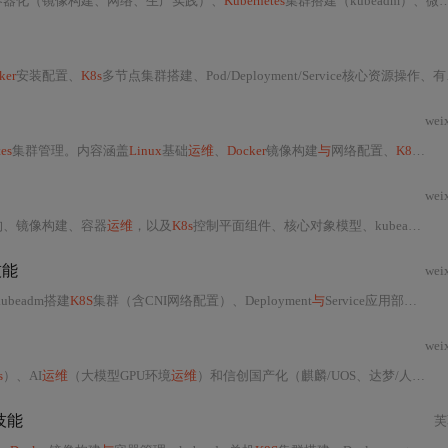
容器化（镜像构建、网络、生产实践）、
Kubernetes
集群搭建（kubeadm）、微服务部署（Pod/Deployment/Service/namespace）及生产级最佳实践（安全、监控、备份、资源优化）。内容覆盖环境配置、常见问题排查
ker
安装配置、
K8s
多节点集群搭建、Pod/Deployment/Service核心资源操作、有状态应用（MySQL）部署、健康检查、监控日志（Prometheus/Grafana/Fluentd）、CI/CD（GitLab）、蓝绿部署、RBAC
wei
es
集群管理。内容涵盖
Linux
基础
运维
、
Docker
镜像构建
与
网络配置、
K8s
资源对
wei
构、镜像构建、容器
运维
，以及
K8s
控制平面组件、核心对象模型、kubeadm集群部署、YAML应用定义、监控排错和生产级安全加固、高可用设计等关键内容，面向
技能
wei
beadm搭建
K8S
集群（含CNI网络配置）、Deployment
与
Service应用部署、滚动更新等核心操作，并强调
wei
s
）、AI
运维
（大模型GPU环境
运维
）和信创国产化（麒麟/UOS、达梦/人大金仓）三大技术方向。涵盖从
技能
芙