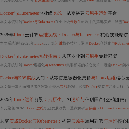
本文系统梳理2026年
云原生运维
核心技能体系，聚焦
Linux
基础强化、
Docker
Docker与Kubernetes
企业级
实战：
从零搭建
云原生运维
平台
本文系统讲解
Docker与Kubernetes
在企业级
云原生
环境中的落地实践，涵盖
Doc
2026年
Linux
云计算
运维实战：Docker与Kubernetes
核心技能精讲
本文系统讲解2026年
Linux
云计算
运维
核心技能，聚焦
Docker
容器化
与Kubernet
Docker与Kubernetes实战指南：
从容器化到
云原生
集群部署
本文系统讲解
Docker
容器化
与Kubernetes
集群部署的核心技术，涵盖
Docker
架
Docker与K8S实战
入门
：
从零搭建容器化集群
与Linux运维
核心
本文是一套面向初学者的容器化技术
实战
教程，涵盖
Docker
安装
与
容器运行、ku
2026年
Linux运维
前景
：云原生
、AI
运维与
信创国产化技能解析
本文聚焦2026年
Linux运维
职业发展趋势，重点解析
云原生
（
Docker/Kubernete
从零
实战Docker与Kubernetes：
构建
云原生
应用部署
与运维
核心