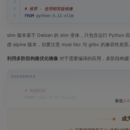
3
4
# 推荐 - 使用精简版镜像
5
FROM
 python:
3.11
-slim
slim 版本基于 Debian 的 slim 变体，只包含运行 P
虑 alpine 版本，但要注意 musl libc 与 glibc 的兼容性差
利用多阶段构建优化镜像
对于需要编译的应用，多阶段构建
DOCKERFILE
1
# 构建阶段
2
FROM
 node:
18
 AS builde
最低
0.
成