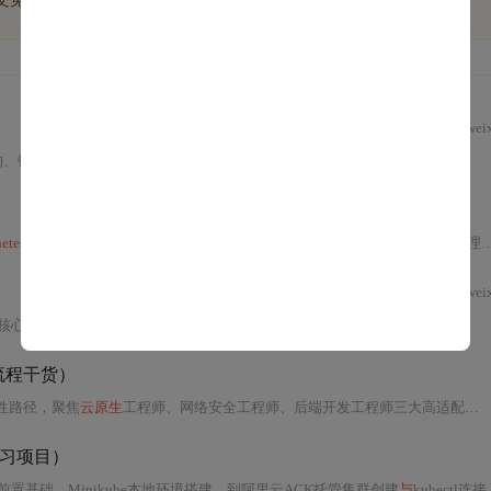
博文免费学
优质文库回答免费看
付费资源9折优惠
wei
、镜像构建、容器操作、kubeadm集群部署、Pod
与
Deployment控制器、Service服务发现、持久化存储、网络策略、生产
etes
编排技术。涵盖容器
与
虚拟机本质区别、
Docker
镜像构建
与
私有仓库管理、
wei
yment/Service）、存储（PV/PVC）、配置（ConfigMap/Secret）、监控、故障排查及安全实践（RBAC/NetworkPolicy）。涵盖kubeadm部署、多阶段构建、GitOps、Velero备份等企业级关键技术，强调生产环境适用性
全流程干货）
性路径，聚焦
云原生
工程师、网络安全工程师、后端开发工程师三大高适配方向，涵盖技术复用优势、学习难度评估、4个月分阶段备战计划及典型避坑
练习项目）
前置基础、Minikube本地环境搭建，到阿里云ACK托管集群创建
与
kubectl连接；涵盖应用部署、网络存储进阶、可观测性（ARMS/SLS/链路追踪）、弹性伸缩（HPA/节点自动扩缩）、RBAC安