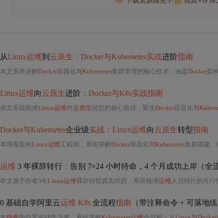
下载资源随意下
优质VIP
从
Linux运维
到
云原生：Docker与Kubernetes实战
进阶
指南
本文系统讲解
Docker
容器化
与Kubernetes
集群管理的核心技术，涵盖
Docker
架构
Linux运维
向
云原生
进阶
：Docker与K8s实战指南
本文系统阐述
Linux运维
向
云原生
转型的核心路径，聚焦
Docker
容器化
与Kubern
Docker与Kubernetes
企业级
实战：Linux运维
向
云原生
转型
指南
本博客面向
Linux运维
工程师，系统讲解
Docker
容器化
与Kubernetes
集群搭建、核心资源管理（Pod/Deplo
运维
3 年裸辞转行
：
告别 7×24 小时待命，4 个月成功上岸（
本文基于作者3年
Linux运维
裸辞转型真实经历，系统梳理
运维
人员转行的可行
0 基础自学阿里云
运维 K8s
全流程
指南
（带注释命令 + 可落地
本
指南
面向零基础学习者，系统讲解
Kubernetes运维
全流程
：
从
Linux与Docker