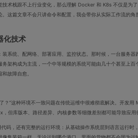
栈跟不上行业变化，那么理解 Docker 和 K8s 不仅是为
论。这篇文章不会只讲命令和配置，我会带你从实际工作流的角
容器化技术
：装系统、配网络、部署应用、监控状态。那时候，一台服务器
服务架构成为主流，一个中等规模的系统可能由几十个甚至上百
缩和故障自愈。
了？”这种环境不一致问题在传统运维中很难彻底解决。开发用 M
都是 Linux，但库版本、路径差异、内核参数等细微差别都可能导致应
含应用代码，还有完整的运行环境：从基础操作系统层到语言运行时
就像集装箱一样，无论运到哪个港口，里面的货物都不会因为运