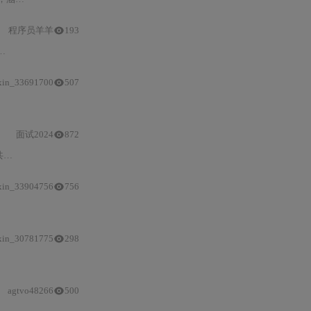
程序员羊羊
193
Docker/K8s
、Java/SpringBoot、Web安全/渗透测试）。重点提供3
xin_33691700
507
面试2024
872
了
Linux运维
的学习资源和
xin_33904756
756
8s
单机及生产级部署、高可用Web应用
实战
部署、监控排查、安全治理及CI/C
xin_30781775
298
运维
工程师
与云原
agtvo48266
500