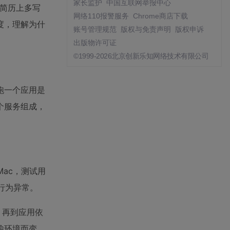
家长监护
中国互联网举报中心
了简历上多写
网络110报警服务
Chrome商店下载
度，理解为什
账号管理规范
版权与免责声明
版权申诉
出版物许可证
©1999-2026北京创新乐知网络技术有限公司
跑一个应用是
个服务组成，
ac，测试用
用行为异常。
，再到应用依
输环境而变