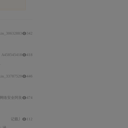
xin_30632883
342
运维
（日志监控、自动扩缩容）、安
A458545418
418
K8s
架构原理、生产集群部署（kubeadm）、Deployment无宕机更新、PV/PVC持久
xin_33787529
446
网络安全阿良
474
指南
记载丿
112
全权限及故障排查方法论；并提供三个可落地的