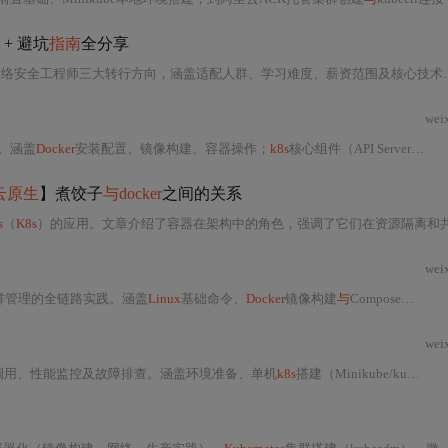
+ 避坑
指南
全分享
络安全工程师三大转行方向，涵盖适配人群、学习难度、薪资范围及核心技术栈（如
wei
。涵盖
Docker
安装配置、镜像构建、容器操作；
k8s
核心组件（API Server、etcd、Scheduler等）、资源对象（Pod、Deployment、Service）、集群部署（kubeadm）、应用发布、监控（Prometheus）、日志（EFK）及故障排查。内容聚焦
云原生
】煮饺子
与docker
之间的关系
s
（
K8s
）的应用。文章介绍了容器在架构中的角色，强调了它们在资源隔离和共享方面的优势，以及集群管理的重要性。同时提到
wei
群管理的全链路实践。涵盖
Linux
基础命令、
Docker
镜像构建
与
Compose编排、
k
wei
I调用、性能监控及故障排查。涵盖环境准备、单机
k8s
搭建（Minikube/kubeadm）、容器编排、RBAC安全配置、资源优化等核心技术，面向