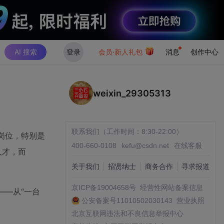
AI 搜索
登录
会员·新人礼包
消息
创作中心
weixin_29305313
联系我们（工作时间：8:30-22:00）
岗位，特别是
400-660-0108
kefu@csdn.net
在线客服
人才，而
关于我们
招贤纳士
商务合作
寻求报道
京ICP备19004658号
经营性网站备案信息
——从“一台
公安备案号11010502030143
营业执照
北京互联网违法和不良信息举报中心