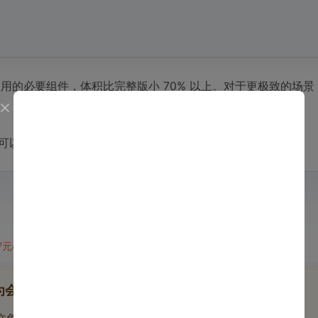
ython 应用的必要组件，体积比完整版小 70% 以上。对于更极致的
异。
可以显著减小最终镜像的体积：
47元/天
开通会员,解锁全文
为会员后, 你将解锁