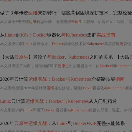
做了 3 年传统
运维
果断转行！摆脱背锅困境深耕技术，完整经验 
本文基于3年传统
运维
转型经验，系统梳理
云原生
工程师、后端开发工程师、网
从
Linux
到
K8s：Docker
容器化
与Kubernetes
集群
实战指南
本文系统讲解
Linux
基础命令、
Docker
容器化技术及
Kubernetes
集群搭建
与
管理
【大话
云原生
】煮饺子
与docker
、
kubernetes
之间的关系_【大话
本文以煮饺子为例，通俗地解释了
云原生
中的容器技术，如
Docker
和
Kubernete
2026年云计算
运维实战：Docker与Kubernetes
全链路技能
指南
本文系统梳理2026年云计算
运维
核心技能，聚焦
Docker
容器化
与Kubernetes
集
Linux
云计算
运维实战：Docker与Kubernetes
从入门到精通
本文系统讲解
Linux
环境下
Docker
容器化
与Kubernetes
集群的部署、验证、AP
2026年
云原生运维实战：
从
Linux
到
Docker
+
K8s
完整技能体系