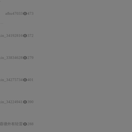
afhu47033
473
xin_34192816
372
象（Pod/Deployment/Service）、存储
与
配置管理、故障排查及CI/CD集成。
xin_33834628
279
xin_34275734
401
Linux运维
技能在容器环境中的实际应用，如系统监
xin_34224941
390
Linux
基础、Shell自动化、数据库
运维
到高可用集群
蓉塘外有轻雷
288