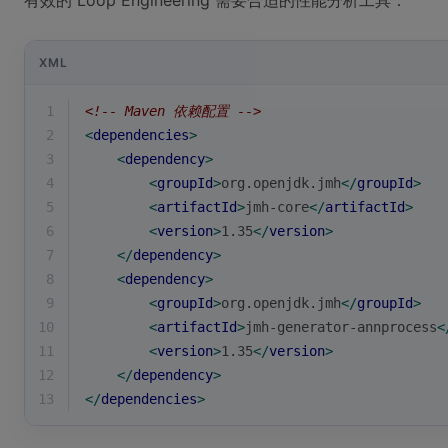
有效的 Loop Engineering 需要合适的性能分析工具：
XML
1
<!-- Maven 依赖配置 -->
2
<
dependencies
>
3
<
dependency
>
4
<
groupId
>
org.openjdk.jmh
</
groupId
>
5
<
artifactId
>
jmh-core
</
artifactId
>
6
<
version
>
1.35
</
version
>
7
</
dependency
>
8
<
dependency
>
9
<
groupId
>
org.openjdk.jmh
</
groupId
>
10
<
artifactId
>
jmh-generator-annprocess
<
11
<
version
>
1.35
</
version
>
12
</
dependency
>
13
</
dependencies
>