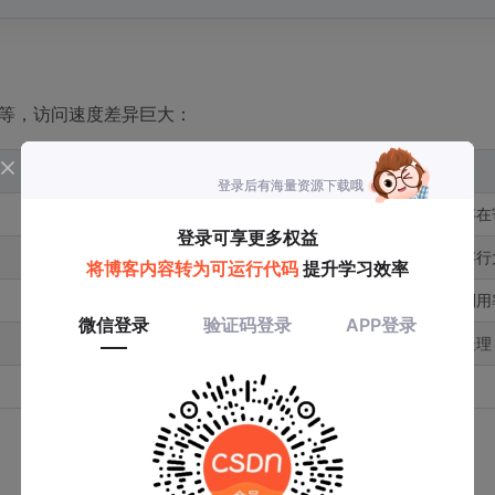
内存等，访问速度差异巨大：
容量
对循环性能的影响
很小
循环变量应尽量保存在
32-64KB
热点数据应适配缓存行
256-512KB
循环步长影响缓存利用
8-32MB
大数据集需要分块处理
GB 级别
随机访问性能最差