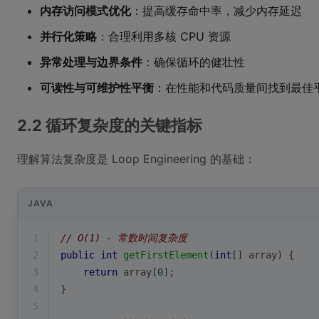
内存访问模式优化
：提高缓存命中率，减少内存延迟
并行化策略
：合理利用多核 CPU 资源
异常处理与边界条件
：确保循环的健壮性
可读性与可维护性平衡
：在性能和代码质量间找到最佳
2.2 循环复杂度的关键指标
理解算法复杂度是 Loop Engineering 的基础：
JAVA
1
// O(1) - 常数时间复杂度
2
public
int
getFirstElement
(
int
[] array)
{
3
return
 array[
0
];
4
}
5