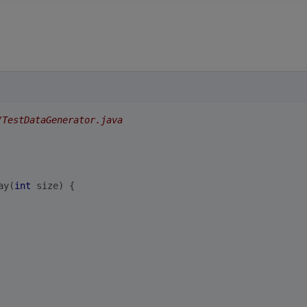
TestDataGenerator.java
ay(
int
 size) {