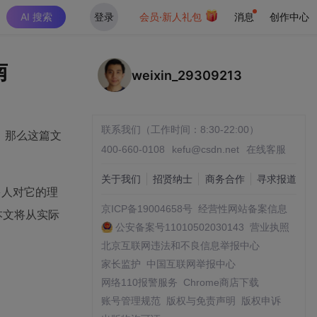
AI 搜索
登录
会员·新人礼包
消息
创作中心
南
weixin_29309213
联系我们（工作时间：8:30-22:00）
段，那么这篇文
400-660-0108
kefu@csdn.net
在线客服
关于我们
招贤纳士
商务合作
寻求报道
多人对它的理
京ICP备19004658号
经营性网站备案信息
本文将从实际
公安备案号11010502030143
营业执照
北京互联网违法和不良信息举报中心
家长监护
中国互联网举报中心
网络110报警服务
Chrome商店下载
账号管理规范
版权与免责声明
版权申诉