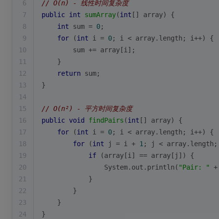
6
// O(n) - 线性时间复杂度  
7
public
int
sumArray
(
int
[] array)
{
8
int
 sum = 
0
;
9
for
 (
int
 i = 
0
; i < array.length; i++) {
10
        sum += array[i];
11
    }
12
return
 sum;
13
}
14
15
// O(n²) - 平方时间复杂度
16
public
void
findPairs
(
int
[] array)
{
17
for
 (
int
 i = 
0
; i < array.length; i++) {
18
for
 (
int
 j = i + 
1
; j < array.length;
19
if
 (array[i] == array[j]) {
20
                System.out.println(
"Pair: "
 +
21
            }
22
        }
23
    }
24
}