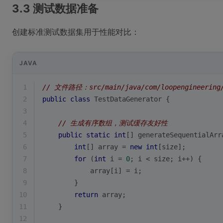
3.3 测试数据准备
创建标准测试数据集用于性能对比：
JAVA
1
// 文件路径：src/main/java/com/loopengineering/
2
public
class
TestDataGenerator
{
3
4
// 生成有序数组，测试缓存友好性
5
public
static
int
[] generateSequentialArr
6
int
[] array = 
new
int
[size];
7
for
 (
int
 i = 
0
; i < size; i++) {
8
            array[i] = i;
9
        }
10
return
 array;
11
    }
12