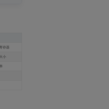
寄存器
大小
率