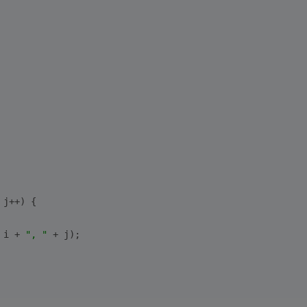
 j++) {
 i + 
", "
 + j);