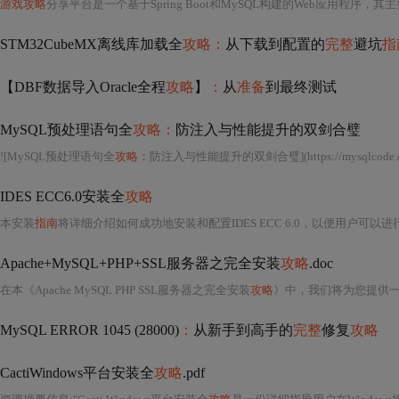
游戏攻略
分享平台是一个基于Spring Boot和MySQL构建的Web应用程序，其
STM32CubeMX离线库加载全
攻略：
从下载到配置的
完整
避坑
指
【DBF数据导入Oracle全程
攻略
】
：
从
准备
到最终测试
MySQL预处理语句全
攻略：
防注入与性能提升的双剑合璧
![MySQL预处理语句全
攻略：
防注入与性能提升的双剑合璧](https
:
//mysqlcode.com/wp-content/upl
IDES ECC6.0安装全
攻略
本安装
指南
将详细介绍如何成功地安装和配置IDES ECC 6.0，以便用户可以
Apache+MySQL+PHP+SSL服务器之完全安装
攻略
.doc
在本《Apache MySQL PHP SSL服务器之完全安装
攻略
》中，我们将为您提供一个详尽的教程，帮助您完成在Linux服务器上安装Apache、MySQL、PHP和
MySQL ERROR 1045 (28000)
：
从新手到高手的
完整
修复
攻略
CactiWindows平台安装全
攻略
.pdf