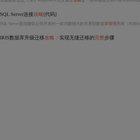
资源摘要信息
:
"Cacti Windows平台安装全
攻略
是一份详细指导用户在Windows操作系统环境下搭建Cacti网络监控系统的综合性技术文档。该文档由作者Ben于2008年10月22日发布，版本为1.0，旨在帮助系统管理员、网络工程师以及IT运维人员顺利完成Cacti的部署与配置
SQL Server连接
攻略
[代码]
SQL Server是由微软公司开发的一款功能强大的关系型数据
库管理
系统（RDBMS），广
IRIS数据库升级迁移
攻略：
实现无缝迁移的
完整
步骤