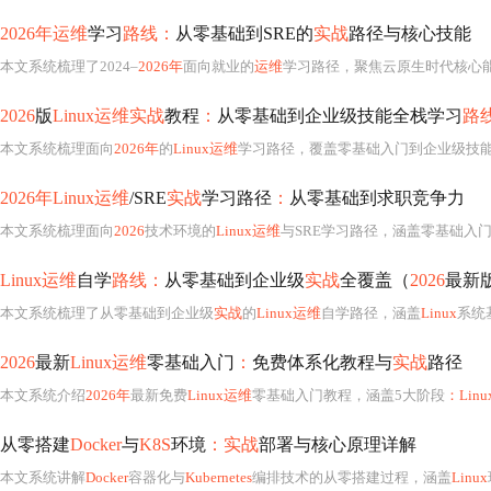
2026年运维
学习
路线：
从零基础到SRE的
实战
路径与核心技能
本文系统梳理了2024–
2026年
面向就业的
运维
学习路径，聚焦云原生时代核心
2026
版
Linux运维实战
教程
：
从零基础到企业级技能全栈学习
路
本文系统梳理面向
2026年
的
Linux运维
学习路径，覆盖零基础入门到企业级技
2026年Linux运维
/SRE
实战
学习路径
：
从零基础到求职竞争力
本文系统梳理面向
2026
技术环境的
Linux运维
与SRE学习路径，涵盖零基础入门、核心服务部署、自动化与监控、容器化与云原生、SRE理念与面试准备五大阶段。强调场景驱动与
Linux运维
自学
路线：
从零基础到企业级
实战
全覆盖（
2026
最新
本文系统梳理了从零基础到企业级
实战
的
Linux运维
自学路径，涵盖
Linux
系统
2026
最新
Linux运维
零基础入门
：
免费体系化教程与
实战
路径
本文系统介绍
2026年
最新免费
Linux运维
零基础入门教程，涵盖5大阶段
：Linu
从零搭建
Docker
与
K8S
环境
：实战
部署与核心原理详解
本文系统讲解
Docker
容器化与
Kubernetes
编排技术的从零搭建过程，涵盖
Linux