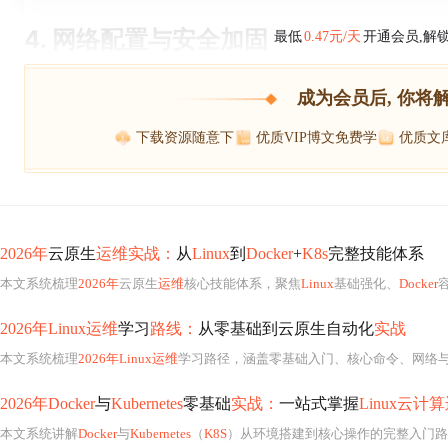
4. 网络配置与安全加固
最低
0.47元/天
开通会员,解
成为会员后, 你将
下载资源随意下
优质VIP博文免费学
优质文
2026年
云原生
运维实战：
从
Linux
到
Docker
+
K8s
完整技能体系
本文系统梳理
2026年
云原生
运维
核心技能体系，聚焦
Linux
基础强化、
Docker
2026年Linux运维
学习
路线：
从零基础到云原生自动化
实战
本文系统梳理
2026年Linux运维
学习路径，涵盖零基础入门、核心命令、网络
2026年Docker
与
Kubernetes
零基础
实战：
一站式掌握
Linux云计
本文系统讲解
Docker
与
Kubernetes
（
K8S
）从环境搭建到核心操作的完整入门路