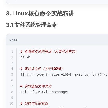
3. Linux核心命令实战精讲
3.1 文件系统管理命令
BASH
1
# 查看磁盘使用情况（人类可读格式）
2
df -h
3
4
# 查找大文件（大于100MB）
5
find / -
type
 f -size +100M -
exec
 ls -lh {} \;
6
7
# 实时监控文件变化
8
tail -f /var/
log
/messages
9
10
# 归档与压缩实战