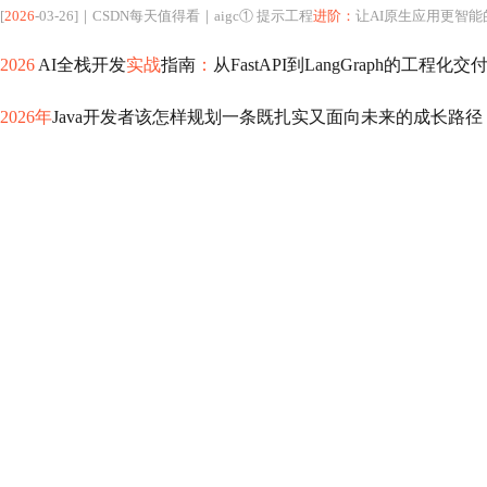
[
2026
-03-26]｜CSDN每天值得看｜aigc① 提示工程
进阶：
让AI原生应用更智能
2026
AI全栈开发
实战
指南
：
从FastAPI到LangGraph的工程化交
2026年
Java开发者该怎样规划一条既扎实又面向未来的成长路径