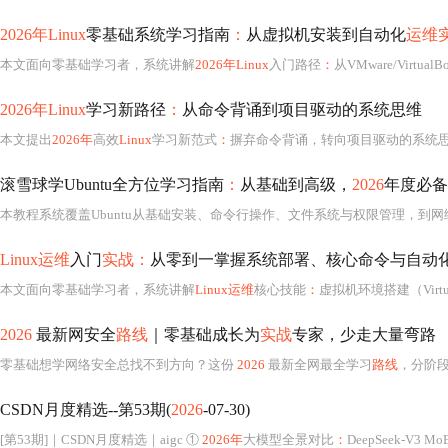
2026年Linux
零基础系统学习指南
：
从虚拟机安装到自动化
运维
本文面向零基础学习者，系统讲解
2026年Linux
入门路径
：
从VMware/VirtualBox虚拟机安装Ubuntu开始，覆盖命令行核心操作（文件
2026年Linux
学习新路径
：
从命令背诵到项目驱动的系统思维
本文提出
2026年
高效
Linux
学习新范式
：
摒弃命令背诵，转向项目驱动的系统思维。涵盖虚拟机安全安装Ubuntu、核心命令与文件系统理解、F
滚雪球学Ubuntu全方位学习指南
：
从基础到高级，
2026
年度必备
本教程系统覆盖Ubuntu从基础安装、命令行操作、文件系统与权限管理，到
Linux运维
入门
实战：
从零到一掌握系统部署、核心命令与自动
本文面向零基础学习者，系统讲解
Linux运维
核心技能
：
虚拟机环境搭建（VirtualBox+CentOS Stream）、核心命令（文件操作、进程管理、权限控制）、
2026
最新网安全
路线
｜零基础成长为
实战
专家，少走大量弯路
零基础想学网络安全总找不到方向？这份
2026
最新全网最全学习
路线
，分阶
CSDN月度精选--第53期(
2026
-07-30)
[第53期]｜CSDN月度精选｜aigc ①
2026年
大模型全景对比
：
DeepSeek-V3 MoE架构深