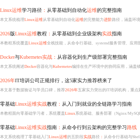
Linux运维
学习路径
：
从零基础到自动化
运维
的完整指南
本文系统梳理
Linux运维
从零基础到自动化
运维
的完整能力
进阶
路径，涵盖环境搭建、四阶段能力体系
2026
版
Linux运维
教程
：
从零基础到企业级架构
实战
指南
本教程系统覆盖
Linux运维
全栈技能，从命令行基础、systemd服务管理、应用部署（Nginx/MySQL/Redis）到集群高可用（Keepalived/
Docker
与
Kubernetes实战：
从容器化到生产级部署完整指南
本文系统阐述
Docker
容器化与
Kubernetes
编排在生产环境中的协同应用，涵盖镜像构建最佳实践、资源限制配置、持久化存储策
2026年
IT培训公司正规排行，这5家实力推荐榜来了
本文基于数据验证与学员口碑，推荐
2026年
五家实力突出的IT培训机构，重点
零基础
Linux运维实战
教程
：
从入门到就业的全链路学习指南
本教程面向零基础学习者，系统覆盖
Linux
系统基础、服务部署（Nginx/MySQ
零基础
Linux运维实战
指南
：
从命令行到云架构的完整学习
路线
本文系统梳理了零基础入门
Linux运维
的五阶段
实战
路径
：
从命令行基础与Shell脚本，到网络配置、L