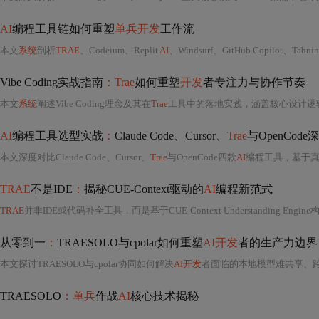
AI
编程工具链如何重塑
单兵开发
工作流
本文
系统
剖析
TRAE
、Codeium、Replit
AI
、Windsurf、GitHub Copilot、Tabnin
Vibe Coding实战指南
：Trae
如何重塑
开发
者专注力与协作节奏
本文
系统
阐述Vibe Coding理念及其在
Trae
工具中的落地实践，涵盖核心设计逻辑（动态AST解析、
AI
编程工具选型实战
：
Claude Code、Cursor、
Trae
与OpenCod
本文深度对比Claude Code、Cursor、
Trae
与OpenCode四款
AI
编程工具，基于真实项目场景（紧急Bug修复、新项目搭建、Python现代化改
TRAE
不是IDE
：
揭秘CUE-Context驱动的
AI
编程新范式
TRAE
并非IDE或代码补全工具，而是基于CUE-Context Understanding Engine构建的
从零到一
：
TRAESOLO与cpolar如何重塑
AI开发
者的生产力边界
本文探讨TRAESOLO与cpolar协同如何解决
AI开发
者面临的本地模型难共享、跨地域协作低效及环境部
TRAESOLO
：单兵
作战
AI
核心技术揭秘