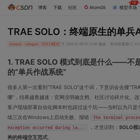
博客
下载
社区
AtomGit
模型市场
TRAE SOLO：终端原生的单兵
·
于 2026-07-08 05:12:00 修改
本内容遵循CC 4.0
terminal
subagent
SOLO模式
1. TRAE SOLO 模式到底是什么——
的“单兵作战系统”
很多人第一次看到“TRAE SOLO”这个词，下意识会去搜“TRAE
哪”，结果越查越迷：官网没明确文档、社区讨论碎片化、连“
客户现场部署自动化脚本时也踩过这个坑——当时以为只是个带A
续三次在Windows上启动失败、报错
The terminal proce
，才意识到：
SOLO
exception occurred during la...
构的终端交互范式
。