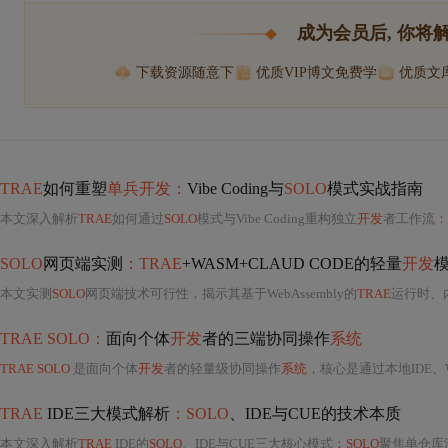
成为会员后, 你将
下载资源随意下
优质VIP博文免费学
优质文
TRAE
如何重塑
单兵开发：
Vibe Coding与
SOLO
模式实战指南
本文深入解析
TRAE
如何通过
SOLO
模式与Vibe Coding重构独立
开发
者工作流
：
SOLO
网页端实测
：TRAE
+WASM+CLAUD CODE的轻量
开发
本文实测
SOLO
网页端技术可行性，揭示其基于WebAssembly的
TRAE
运行时、内
TRAE SOLO：
面向个体
开发
者的三端协同操作
系统
TRAE SOLO
是面向个体
开发
者的轻量级协同操作
系统
，核心是通过本地IDE、Web控制台与移动端App
TRAE
IDE三大模式解析
：SOLO
、IDE与CUE的技术本质
本文深入解析
TRAE
IDE的
SOLO
、IDE与CUE三大核心模式
：SOLO
聚焦单仓库深度语义分析与本地知识蒸馏，依赖AST增量