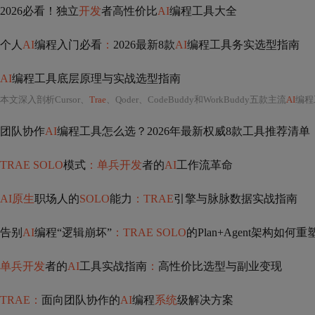
2026必看！独立
开发
者高性价比
AI
编程工具大全
个人
AI
编程入门必看
：
2026最新8款
AI
编程工具务实选型指南
AI
编程工具底层原理与实战选型指南
本文深入剖析Cursor、
Trae
、Qoder、CodeBuddy和WorkBuddy五款主流
AI
编程工具的底层架构差异，涵盖AST解析、语义血
团队协作
AI
编程工具怎么选？2026年最新权威8款工具推荐清单
TRAE SOLO
模式
：单兵开发
者的
AI
工作流革命
AI原生
职场人的
SOLO
能力
：TRAE
引擎与脉脉数据实战指南
告别
AI
编程“逻辑崩坏”
：TRAE SOLO
的Plan+Agent架构如何
单兵开发
者的
AI
工具实战指南
：
高性价比选型与副业变现
TRAE：
面向团队协作的
AI
编程
系统
级解决方案