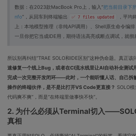
数据：在2023款MacBook Pro上，输入“
把当前目录下所有.
nfo
”，从回车到终端输出
，平均耗
✅ 7 files updated
上：本地模型推理（非纯API调用）、Shell原生命令编
一旦你把它当成IDE用，期待语法高亮或断点调试，就彻
所以别再纠结“TRAE SOLO和IDE区别”这种伪命题。真正
速修复一个线上Bug，或者在CI流水线里让AI自动补全测
完成一次完整开发闭环——此时，一个能听懂人话、自己拆
操作的终端伙伴，是不是比打开VS Code更直接？
SOLO
代码爽不爽”，而是“在终端里做事快不快”。
2. 为什么必须从Terminal切入——
真相
要真正用好SOLO，必须撕掉“AI Terminal”的标签，看清