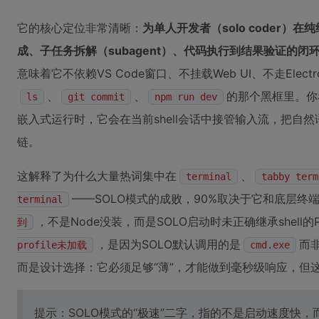
它的核心定位非常清晰：
为单人开发者（solo coder
成、子任务拆解（subagent）、代码执行到结果验证的闭
意味着它不依赖VS Code窗口、不挂载Web UI、不走Ele
、
、
的那个黑框里。你
ls
git commit
npm run dev
嵌入式运行时，它会在当前shell会话中接管输入流，把自然语
链。
这解释了为什么大量热词集中在
、
terminal
tabby term
——SOLO模式的成败，90%取决于它和底层终端
terminal
，不是Node没装，而是SOLO启动时未正确继承shell的P
到
，是因为SOLO默认调用的是
而非
profile未加载
cmd.exe
而是设计选择：它必须足够“薄”，才能做到毫秒级响应，但
提示：SOLO模式的“极速”二字，指的不是启动速度快，