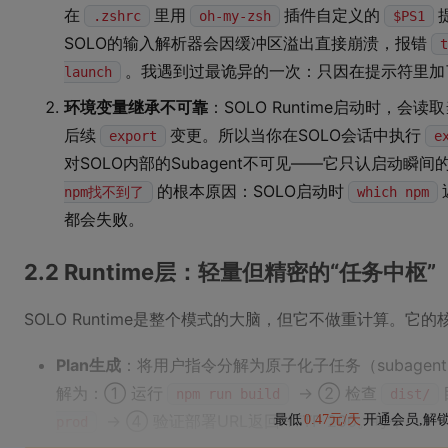
在
里用
插件自定义的
.zshrc
oh-my-zsh
$PS1
SOLO的输入解析器会因缓冲区溢出直接崩溃，报错
t
。我遇到过最诡异的一次：只因在提示符里加了个
launch
环境变量继承不可靠
：SOLO Runtime启动时，会读取当
后续
变更。所以当你在SOLO会话中执行
export
e
对SOLO内部的Subagent不可见——它只认启动瞬
的根本原因：SOLO启动时
npm找不到了
which npm
都会失败。
2.2 Runtime层：轻量但精密的“任务中枢”
SOLO Runtime是整个模式的大脑，但它不做重计算。它
Plan生成
：将用户指令分解为原子化子任务（subagent）
解为：① 运行
→ ② 检查
npm run build
dist/
→ ④ 验证部署URL返回HTTP 200。每个
最低
0.47元/天
开通会员,解
prod