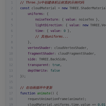
1
// Three.js中创建体积云材质的示例代码
2
const
 cloudMaterial = 
new
 THREE.ShaderMateria
3
uniforms
: {
4
noiseTexture
: { 
value
: noiseTex },
5
lightDirection
: { 
value
: 
new
 THREE.Ve
6
time
: { 
value
: 
0
 },
7
// 其他uniforms...
8
    },
9
vertexShader
: cloudVertexShader,
10
fragmentShader
: cloudFragmentShader,
11
side
: THREE.BackSide,
12
transparent
: 
true
,
13
depthWrite
: 
false
14
});
15
16
// 在动画循环中更新
17
function
animate
(
) 
{
18
    requestAnimationFrame(animate);
19
    cloudMaterial.uniforms.time.value += 
0.01