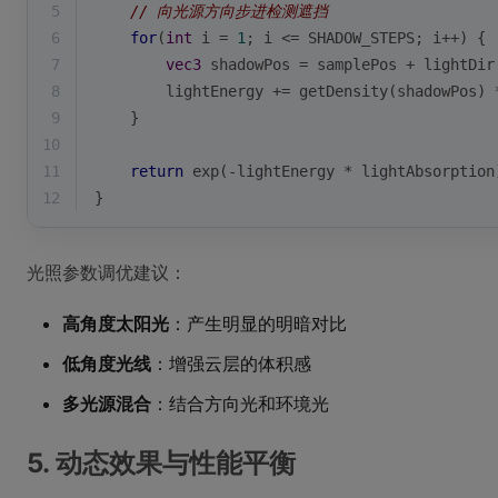
5
// 向光源方向步进检测遮挡
6
for
(
int
 i = 
1
; i <= SHADOW_STEPS; i++) {
7
vec3
 shadowPos = samplePos + lightDir
8
        lightEnergy += getDensity(shadowPos) 
9
    }
10
11
return
exp
(-lightEnergy * lightAbsorption
12
}
光照参数调优建议：
高角度太阳光
：产生明显的明暗对比
低角度光线
：增强云层的体积感
多光源混合
：结合方向光和环境光
5. 动态效果与性能平衡