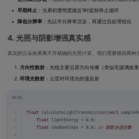
早期终止
：当累积透明度接近1时提前终止循环
降低分辨率
：先以半分辨率渲染，再通过后处理锐化
4. 光照与阴影增强真实感
真实的云朵效果离不开精确的光照计算。我们需要模拟两种
方向性散射
：光线主要沿原方向传播（类似毛玻璃效果
环境光散射
：云层对环境光的漫反射
GLSL
1
float
 calculateLightTransmission(
vec3
 sampleP
2
float
 lightEnergy = 
0.0
;
3
float
 shadowSteps = 
8.0
; 
// 阴影步进次数
4