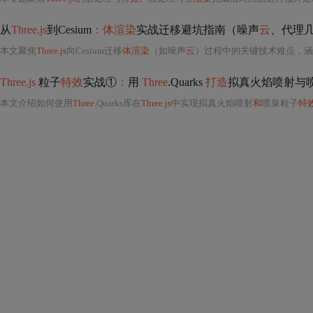
从
Three.js
到Cesium
：体渲染
实战迁移避坑指南（噪声
云
、代理
本文聚焦
Three.js
向Cesium迁移
体渲染
（如噪声
云
）过程中的关键技术难点，涵盖坐标
Three.js
粒子
特效
实战①
：
用
Three
.Quarks
打造
拟真火焰喷射与
本文介绍如何使用
Three
.Quarks库在
Three.js
中实现拟真火焰喷射
和
喷泉粒子
特