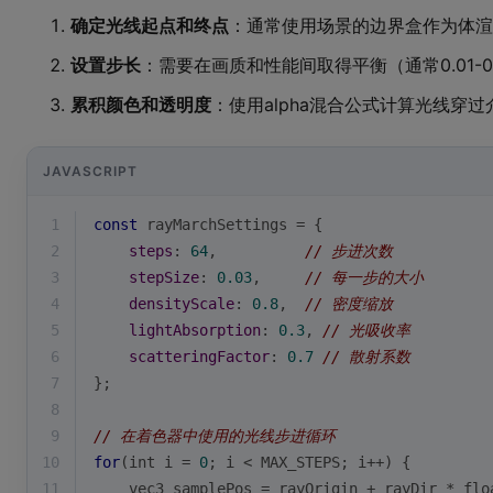
确定光线起点和终点
：通常使用场景的边界盒作为体渲
设置步长
：需要在画质和性能间取得平衡（通常0.01-0
累积颜色和透明度
：使用alpha混合公式计算光线穿
JAVASCRIPT
1
const
 rayMarchSettings = {
2
steps
: 
64
,          
// 步进次数
3
stepSize
: 
0.03
,     
// 每一步的大小
4
densityScale
: 
0.8
,  
// 密度缩放
5
lightAbsorption
: 
0.3
, 
// 光吸收率
6
scatteringFactor
: 
0.7
// 散射系数
7
};
8
9
// 在着色器中使用的光线步进循环
10
for
(int i = 
0
; i < MAX_STEPS; i++) {
11
    vec3 samplePos = rayOrigin + rayDir * flo