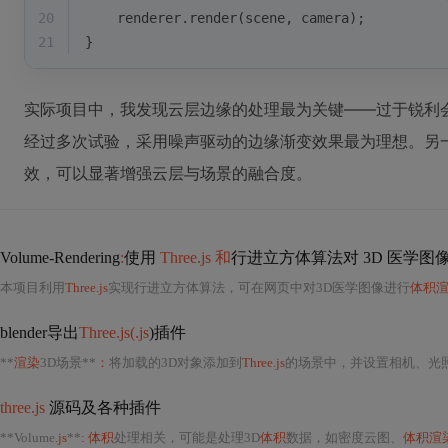
20
    renderer.render(scene, camera);
21
}
实际项目中，我发现云层边缘的处理最为关键——过于锐利
经过多次试验，采用噪声驱动的边缘渐变效果最为理想。另
效，可以显著增强云层与场景的融合度。
Volume-Rendering
:
使用
Three.js 和
行进立方体算法对 3D 医学图
本项目利用
Three.js
实现行进立方体算法，可在网页中对3D医学图像进行
体积
blender导出
Three.js(.js
)插件
**
渲染
3D场景**
：
将加载的3D对象添加到
Three.js
的场景中，并设置相机、光
three.js
源码及各种插件
**Volume
.js
**
: 体积
处理相关，可能是处理3D
体积
数据，如密度云图、
体积渲