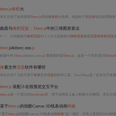
three.js体积
火
本文介绍了如何使用
Three.js
库创建
体积
火效果，包括粒子系统
和
动态纹理映射
曲面与
体积渲染：Three.js
中的三维图形算法
# 一、 介绍曲面与
体积渲染
## 1
.
1 什么是曲面与
体积渲染
曲面
渲染和体积渲染
three.
js&three;
.
min
.js
标题中的"
three.
js&three;
.
min
.js
"显然指的是
Three.js
，这是一个非常流行的
JavaS
体
素文件
渲染
软件有哪些
本文介绍了几款可用于
体
素文件
渲染
的软件工具。VoxelShop是一款专注于体
three.js
装配
体
在线预览交互平台
three.js
是一个强大的
JavaScript
库，用于在网页上嵌入
和
展示3D模型。本文介
基于
three.js
的炫酷Canvas 3D线条动画
特效
“基于
three.js
的炫酷Canvas 3D线条动画
特效
”这一项目，本质上是现代Web前