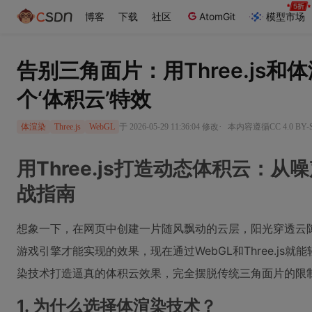
博客
下载
社区
AtomGit
模型市场
告别三角面片：用Three.js
个‘体积云’特效
·
于 2026-05-29 11:36:04 修改
本内容遵循CC 4.0 BY
体渲染
Three.js
WebGL
用Three.js打造动态体积云：
战指南
想象一下，在网页中创建一片随风飘动的云层，阳光穿透云
游戏引擎才能实现的效果，现在通过WebGL和Three.js
染技术打造逼真的体积云效果，完全摆脱传统三角面片的限
1. 为什么选择体渲染技术？