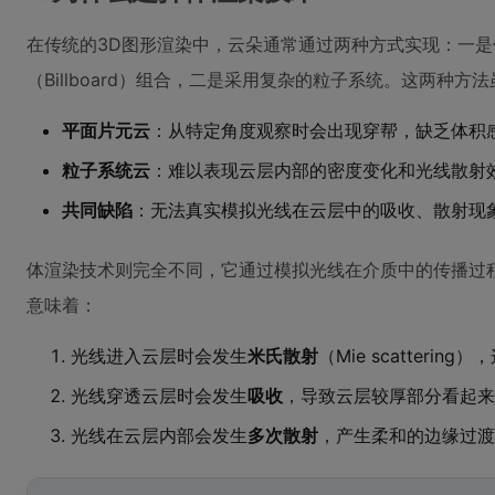
在传统的3D图形渲染中，云朵通常通过两种方式实现：一
（Billboard）组合，二是采用复杂的粒子系统。这两种
平面片元云
：从特定角度观察时会出现穿帮，缺乏体积
粒子系统云
：难以表现云层内部的密度变化和光线散射
共同缺陷
：无法真实模拟光线在云层中的吸收、散射现
体渲染技术则完全不同，它通过模拟光线在介质中的传播过
意味着：
光线进入云层时会发生
米氏散射
（Mie scatteri
光线穿透云层时会发生
吸收
，导致云层较厚部分看起来
光线在云层内部会发生
多次散射
，产生柔和的边缘过渡