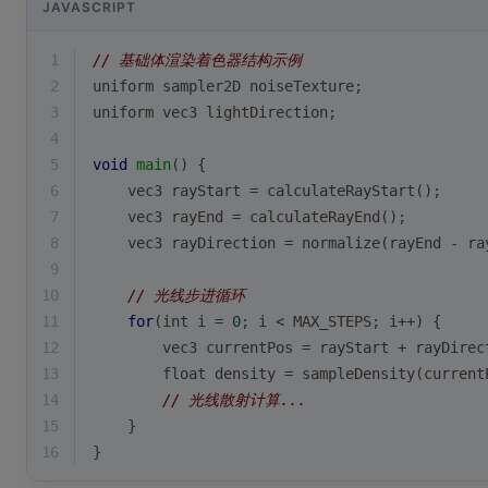
JAVASCRIPT
1
// 基础体渲染着色器结构示例
2
uniform sampler2D noiseTexture;
3
uniform vec3 lightDirection;
4
5
void
main
(
)
 {
6
    vec3 rayStart = calculateRayStart();
7
    vec3 rayEnd = calculateRayEnd();
8
    vec3 rayDirection = normalize(rayEnd - ra
9
10
// 光线步进循环
11
for
(int i = 
0
; i < MAX_STEPS; i++) {
12
        vec3 currentPos = rayStart + rayDirec
13
        float density = sampleDensity(current
14
// 光线散射计算...
15
    }
16
}