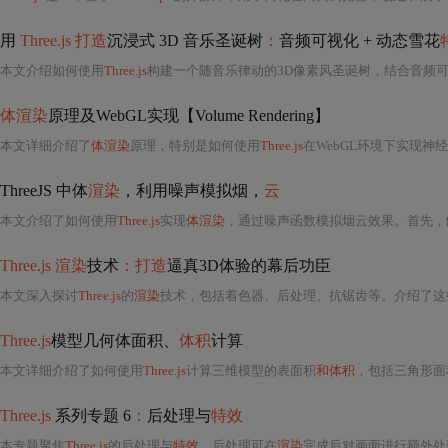
用
Three.js 打造
沉浸式 3D 音乐圣诞树
：
音频可视化 + 动态雪花
本文介绍如何使用
Three.js
构建一个随音乐律动的3D像素风圣诞树，结合音频
体渲染
原理及WebGL实现【Volume Rendering】
本文详细介绍了
体渲染
原理，特别是如何使用
Three.js
在WebGL环境下实现神
ThreeJS 中体
渲染
，利用噪声模拟烟，
云
本文介绍了如何使用
Three.js
实现
体渲染
，通过噪声函数模拟烟云效果。首先，
Three.js 渲染
技术
：打造
逼真3D体验的幕后功臣
本文深入探讨
Three.js
的
渲染
技术，包括着色器、后处理、抗锯齿等。介绍了这些技术如何将创
Three.js
模型几何体面积、
体积
计算
本文详细介绍了如何使用
Three.js
计算三维模型的表面积
和体积
，包括三角形面
Three.js
系列专题 6
：
后处理与
特效
本专题聚焦
Three.js
的后处理与
特效
。后处理可在
渲染
完成后对画面进行额外处理，如实现辉光效果。文中详细介绍了创建发光立方