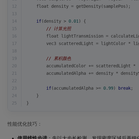
12
    float density = getDensity(samplePos);
13
14
if
(density > 
0.01
) {
15
// 计算光照
16
        float lightTransmission = calculateLi
17
        vec3 scatteredLight = lightColor * li
18
19
// 累积颜色
20
        accumulatedColor += scatteredLight * 
21
        accumulatedAlpha += density * density
22
23
if
(accumulatedAlpha >= 
0.99
) 
break
;
24
    }
25
}
性能优化技巧：
使用线性步进
：先以大步长检测，发现密度区域后再细