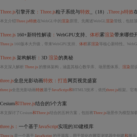
Three.js
引擎开发
：Three.js
粒子系统与
特效
_（18）.
Three.js特效
本文介绍
Three.js特效
在WebGL中的
渲染
原理。先阐述WebGL
渲染
管线，包括
Three.js
160+新特性解读
：
WebGPU支持、
体积
雾
渲染
带来哪些
Three.js
160版本大升级，带来WebGPU支持、
体积
雾
渲染
等核心新特性。WebG
Three.js
架构解析
：
3D
渲染
的奥秘
本文深入解析
Three.js
的整体架构，涵盖其核心数学库、场景图体系、
渲染
层设
three.js
全息光影动画
特效：打造
网页视觉盛宴
three.js
全息光影动画
特效
基于
JavaScript和
HTML5技术，依托
three.js
框架。它有
Cesium
和Three.js
结合的5个方案
本文探讨了Cesium
和Three.js
结合的五种方案，包括将
Three.js
场景作为模型加载
three.js：
一个基于
JavaScript
实现的3D建模库
Three.js
是一个基于
JavaScript
的开源库，用于简化在网页浏览器中创建
和
展示 3D