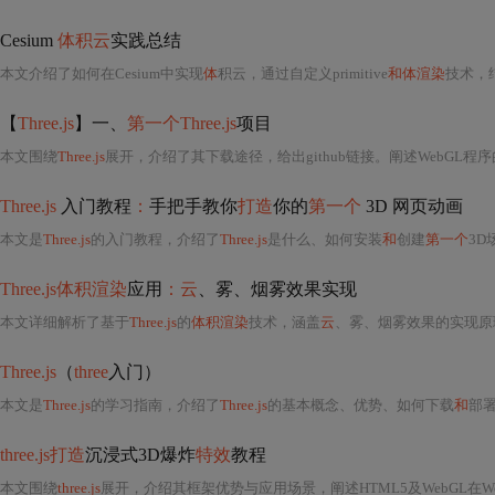
Cesium
体积云
实践总结
本文介绍了如何在Cesium中实现
体
积云，通过自定义primitive
和体渲染
技术，结合
【
Three.js
】一、
第一个Three.js
项目
本文围绕
Three.js
展开，介绍了其下载途径，给出github链接。阐述WebGL
Three.js
入门教程
：
手把手教你
打造
你的
第一个
3D 网页动画
本文是
Three.js
的入门教程，介绍了
Three.js
是什么、如何安装
和
创建
第一个
3D
Three.js体积渲染
应用
：云
、雾、烟雾效果实现
本文详细解析了基于
Three.js
的
体积渲染
技术，涵盖
云
、雾、烟雾效果的实现原理与着色器编码，介绍了3D
Three.js
（
three
入门）
本文是
Three.js
的学习指南，介绍了
Three.js
的基本概念、优势、如何下载
和
部署
three.js打造
沉浸式3D爆炸
特效
教程
本文围绕
three.js
展开，介绍其框架优势与应用场景，阐述HTML5及WebGL在Web