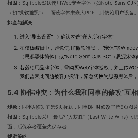
根因
：Sqribble默认使用Web安全字体（如Noto San
（如“微软雅黑”），而该字体未嵌入PDF，则依赖用户设备
排查与解决
：
进入“导出设置” → 确认勾选“嵌入所有字体”；
在模板编辑中，避免使用“微软雅黑”、“宋体”等Windows专
（思源黑体简体）或“Noto Serif CJK SC”（思源宋
若必须用品牌字体，需购买Web字体授权，并上传WOFF2
我们曾因此问题被客户投诉，紧急切换为思源黑体后，
5.4 协作冲突：为什么我和同事的修改“互相
现象
：同事A修改了第5页标题，同事B同时修改了第5页图
根因
：Sqribble采用“最后写入获胜”（Last Write Wi
面，后保存者覆盖先保存者。
规避策略
：