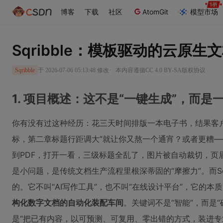
博客
下载
社区
AtomGit
模型市场
Sqribble：模板驱动的云原
·
于 2026-07-06 05:13:48 修改
本内容遵循CC 4.0 BY-SA版权协议
Sqribble
1. 项目概述：这不是“一键生成”，而
你有没有过这种经历：花三天时间排版一本电子书，结果客
标，第二章标题行距调大”就让你又熬一个通宵？或者更糟—
到PDF，打开一看，三级标题全乱了，图片被自动裁切，页
是小问题，是传统文档生产流程里根深蒂固的“摩擦力”。而Sq
的。它不叫“AI写作工具”，也不叫“在线设计平台”，它的本
构化数字文档的自动化装配车间
。关键词不是“智能”，而是“
是“把已有内容，以可预测、可复用、零出错的方式，装进专