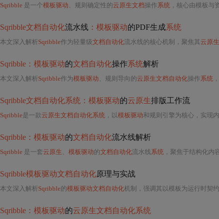
Sqribble
是一个
模板驱动
、规则确定性的
云原生文档
操作
系统
，核心由模板与资产库、内容摄取与结构化引擎、布局与渲染引擎、交互式编辑器与导出层四大支柱构成。它通过参数化模板、语义化内容
Sqribble文档自动化
流水线
：模板驱动
的PDF生成
系统
本文深入解析
Sqribble
作为轻量级
文档自动化
流水线的核心机制，聚焦其
云原
Sqribble：模板驱动
的
文档自动化
操作
系统
解析
本文深入解析
Sqribble
作为
模板驱动
、规则导向的
云原生文档自动化
操作
系统
Sqribble文档自动化系统：模板驱动
的
云原生
排版工作流
Sqribble
是一款
云原生文档自动化系统
，以
模板驱动
和规则引擎为核心，实现内容到专业PDF的高效转化。其架构包含模板与资产库、内容摄取与转换引擎
Sqribble：模板驱动
的
文档自动化
流水线解析
Sqribble
是一套
云原生
、
模板驱动
的
文档自动化
流水线
系统
，聚焦于结构化内容的高效出版。其核心由模板与
Sqribble模板驱动文档自动化
原理与实战
本文深入解析
Sqribble
的
模板驱动文档自动化
机制，强调其以模板为运行时契
Sqribble：模板驱动
的
云原生文档自动化系统