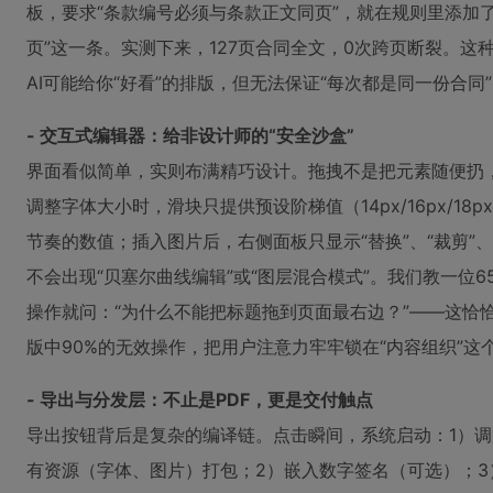
板，要求“条款编号必须与条款正文同页”，就在规则里添加了
页”这一条。实测下来，127页合同全文，0次跨页断裂。这
AI可能给你“好看”的排版，但无法保证“每次都是同一份合同
- 交互式编辑器：给非设计师的“安全沙盒”
界面看似简单，实则布满精巧设计。拖拽不是把元素随便扔，
调整字体大小时，滑块只提供预设阶梯值（14px/16px/18px
节奏的数值；插入图片后，右侧面板只显示“替换”、“裁剪”、
不会出现“贝塞尔曲线编辑”或“图层混合模式”。我们教一位
操作就问：“为什么不能把标题拖到页面最右边？”——这恰
版中90%的无效操作，把用户注意力牢牢锁在“内容组织”这
- 导出与分发层：不止是PDF，更是交付触点
导出按钮背后是复杂的编译链。点击瞬间，系统启动：1）调用P
有资源（字体、图片）打包；2）嵌入数字签名（可选）；3