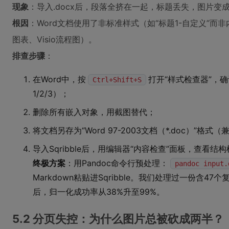
现象
：导入.docx后，段落全挤在一起，标题丢失，图片变
根因
：Word文档使用了非标准样式（如“标题1-自定义”而非内
图表、Visio流程图）。
排查步骤
：
在Word中，按
打开“样式检查器”，确
Ctrl+Shift+S
1/2/3）；
删除所有嵌入对象，用截图替代；
将文档另存为“Word 97-2003文档（*.doc）”格式
导入Sqribble后，用编辑器“内容检查”面板，查看结
终极方案
：用Pandoc命令行预处理：
pandoc input.
Markdown粘贴进Sqribble。我们处理过一份含47
后，归一化成功率从38%升至99%。
5.2 分页失控：为什么图片总被砍成两半？