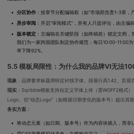
分区协作
：按章节分配编辑权（如“市场部负责1-3章，产
异步审阅
：开启“审阅模式”，所有人只提评论，由主编
版本锁定
：主编辑在关键阶段（如终稿前）锁定文档，
我们为一家跨国团队制定协作规范：每日10:00-11:0
率下降92%。
5.5 模板局限性：为什么我的品牌VI无法1
现象
：品牌要求标题用特定衬线字体、段落行高1.42、页眉
现实
：Sqribble模板支持自定义字体上传（需WOFF2格式
Logo。但“动态Logo”（如根据日期变化的版本号）超出其
务实方案
：
将动态元素（如日期、版本号）作为内容块插入，而非L
用CSS变量模拟动态色：在模板中定义