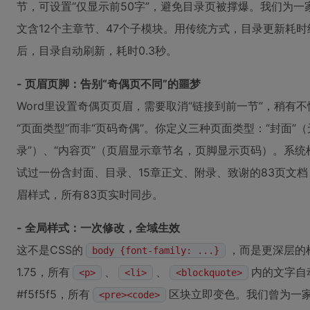
节，可设置“仅显示前50字”，避免目录页被撑爆。我们为
文含12个主章节、47个子模块。用传统方式，目录更新耗时约2
后，目录自动刷新，耗时0.3秒。
- 页眉页脚：告别“奇偶页不同”的噩梦
Word里设置奇偶页页眉，需要取消“链接到前一节”，稍有不慎
“页面类型”而非“页码奇偶”。你定义三种页面类型：“封面”
录”）、“内容页”（页眉显示章节名，页脚显示页码）。系
试过一份含封面、目录、15章正文、附录、致谢的83页文档，
眉样式，所有83页实时同步。
- 全局样式：一次修改，全域生效
这不是CSS的
，而是更深层的
body {font-family: ...}
1.75，所有
、
、
内的文字自
<p>
<li>
<blockquote>
#f5f5f5，所有
区块立即变色。我们曾为一家
<pre><code>