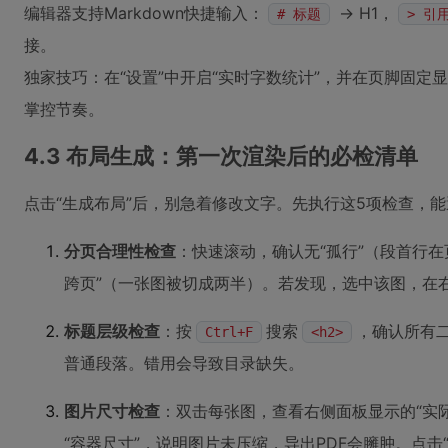
编辑器支持Markdown快捷输入：
→ H1，
# 标题
> 引
接。
独家技巧：在“设置”中开启“实时字数统计”，并在页脚固定显
掌控节奏。
4.3 布局生成：第一次渲染后的必检清单
点击“生成布局”后，别急着修改文字。先执行这5项检查，能
分页合理性检查
：快速滚动，确认无“孤行”（段首行在
跨页”（一张图被切成两半）。若发现，选中该图，在右
标题层级检查
：按
搜索
，确认所有
Ctrl+F
<h2>
普通段落。错用会导致目录缺失。
图片尺寸检查
：双击每张图，查看右侧面板显示的“实际
“容器尺寸”，说明图片未压缩，导出PDF会臃肿。点击