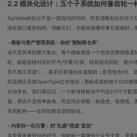
2.2 模块化设计：五个子系统如何像齿轮一
Sqribble的后台不是一团混沌的代码，而是清晰划分的
准化接口紧密协同。理解它们，才能知道哪些事它能做好，
- 模板与资产管理系统：你的“预制菜仓库”
这不是简单的图片集合。每个模板都是一个包含完整排版逻辑
距、标题层级对应的字号/字重/行高、段前段后间距、图片
页不显示页眉”）、甚至目录项的生成规则（是否包含H3、
而是绑定具体OpenType文件路径；图标库里的每个SVG
自动变色。我们测试过，一个标准模板包平均含217个可配置
题，系统不是简单换色，而是同步调整：标题色、链接色、
高亮配色——全部按预设逻辑联动。
- 内容归一化引擎：把“乱麻”理成“直丝”
这是最常被低估的环节。你粘贴一篇微信公众号文章，里面混