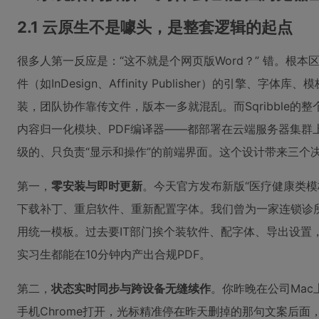
2.1 云原生不是噱头，是整套逻辑的起点
很多人第一反应是：“这不就是个网页版Word？” 错。根
件（如InDesign、Affinity Publisher）的引擎
装，团队协作靠传文件，版本一多就混乱。而Sqribble的
内容归一化模块、PDF编译器——都部署在云端服务器集群上
级的、只负责“显示和操作”的前端界面。这个设计带来三个
第一，
零安装与即时更新
。今天官方发布新版“医疗健康类模
下载补丁、重启软件、重新配置字体。我们曾为一家连锁诊
用统一模板。过去要IT部门挨个装软件、配字体、导出设置
实习生都能在10分钟内产出合规PDF。
第二，
状态实时同步与跨设备无缝续作
。你昨晚在公司Mac上
手机Chrome打开，光标精准停在昨天删掉的那句文案后