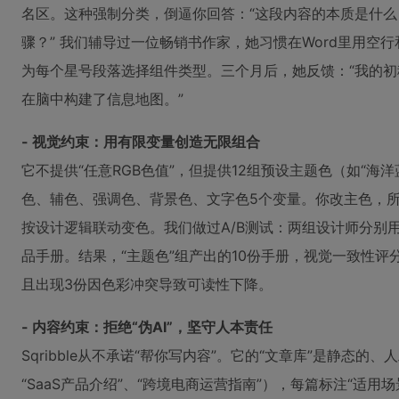
名区。这种强制分类，倒逼你回答：“这段内容的本质是什
骤？” 我们辅导过一位畅销书作家，她习惯在Word里用空行和
为每个星号段落选择组件类型。三个月后，她反馈：“我的初
在脑中构建了信息地图。”
- 视觉约束：用有限变量创造无限组合
它不提供“任意RGB色值”，但提供12组预设主题色（如“海洋
色、辅色、强调色、背景色、文字色5个变量。你改主色，
按设计逻辑联动变色。我们做过A/B测试：两组设计师分别用
品手册。结果，“主题色”组产出的10份手册，视觉一致性评分高达
且出现3份因色彩冲突导致可读性下降。
- 内容约束：拒绝“伪AI”，坚守人本责任
Sqribble从不承诺“帮你写内容”。它的“文章库”是静态
“SaaS产品介绍”、“跨境电商运营指南”），每篇标注“适用