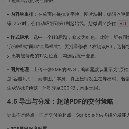
止逻辑错误的硬性保护。
- 内容块重排
：在单页内拖拽文字块、图片块时，编辑器遵循
缘12px时，会自动吸附到第1列起始线。想微调？按住
Alt
- 样式继承
：选中一个H3标题，修改为红色。此时，所有同级H
“实例样式”而非“全局样式”。要批量修改？右键该H3，选择
列出将被修改的12处位置，勾选后统一变更。
- 图片处理
：上传一张2MB的PNG，编辑器默认显示为“原始
是“容器尺寸”，而非图片本身。真正压缩发生在导出时。若
生成WebP预览，体积降至300KB，肉眼无损。
4.5 导出与分发：超越PDF的交付策略
导出不是终点，而是交付的起点。Sqribble提供多维分发能
- PDF导出深度配置