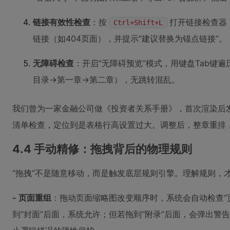
链接有效性检查
：按
打开链接检查器，
Ctrl+Shift+L
链接（如404页面），并提示“建议替换为锚点链接”。
无障碍检查
：开启“无障碍预览”模式，用键盘Tab键
目录→第一章→第二章），无跳转混乱。
我们曾为一家金融公司做《投资者关系手册》，首次渲染后发
清单检查，定位到是表格行高设置过大。调整后，整章重排，
4.4 手动精修：拖拽背后的物理规则
“拖拽”不是随意移动，而是触发底层规则引擎。理解规则，
- 页面重组
：拖动页面缩略图改变顺序时，系统会自动检查“页
到“封面”后面，系统允许；但若拖到“附录”后面，会弹出警