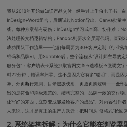
我从2018年开始做知识产品交付，经手过上千份电子书、
InDesign+Word组合，后期试过Notion导出、Canva批量
线。每种方案都有硬伤：InDesign学习成本高、协作难；No
法处理长文档逻辑结构；Pandoc则要求全员写代码。直到2
成功团队工作流里——他们每周要为30+客户定制《行业落
维码和品牌VI。用Sqribble后，整个流程从“设计师主导
服务包”：客户填表→系统抓取官网文章→选模板→微调文字
时22分钟，错误率归零。这不是因为它有多“聪明”，而是
异、分页断行规则、目录层级映射、页眉页脚逻辑——全部
出的是符合印刷级规范的、结构完整的、品牌一致的交付物。
让写好的东西，立刻变成能发给客户的成品”。对内容创作
人来说，这才是真正的生产力跃迁：把时间从“修格式”抢回来，
2. 系统架构拆解：为什么它能在浏览