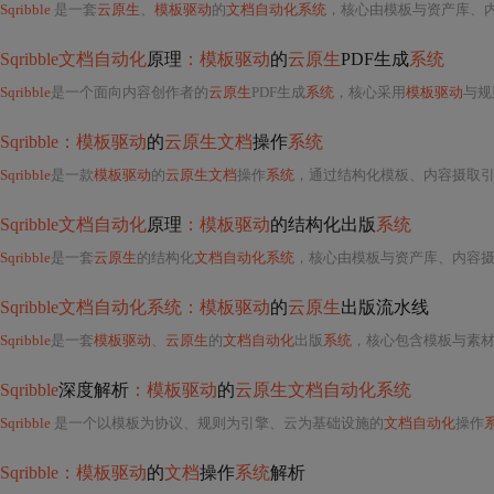
Sqribble
是一套
云原生
、
模板驱动
的
文档自动化系统
，核心由模板与资产库、内容摄取与转换引擎、布局与渲
Sqribble文档自动化
原理
：模板驱动
的
云原生
PDF生成
系统
Sqribble
是一个面向内容创作者的
云原生
PDF生成
系统
，核心采用
模板驱动
与规
Sqribble：模板驱动
的
云原生文档
操作
系统
Sqribble
是一款
模板驱动
的
云原生文档
操作
系统
，通过结构化模板、内容摄取引擎、布局渲
Sqribble文档自动化
原理
：模板驱动
的结构化出版
系统
Sqribble
是一套
云原生
的结构化
文档自动化系统
，核心由模板与资产库、内容摄入与转换引擎、布局与渲染引擎、交互编辑器与导出层四大模块构成。它通过预设规则强制执行排版一致性
Sqribble文档自动化系统：模板驱动
的
云原生
出版流水线
Sqribble
是一套
模板驱动
、
云原生
的
文档自动化
出版
系统
，核心包含模板与素材库、内容摄入引
Sqribble
深度解析
：模板驱动
的
云原生文档自动化系统
Sqribble
是一个以模板为协议、规则为引擎、云为基础设施的
文档自动化
操作
Sqribble：模板驱动
的
文档
操作
系统
解析