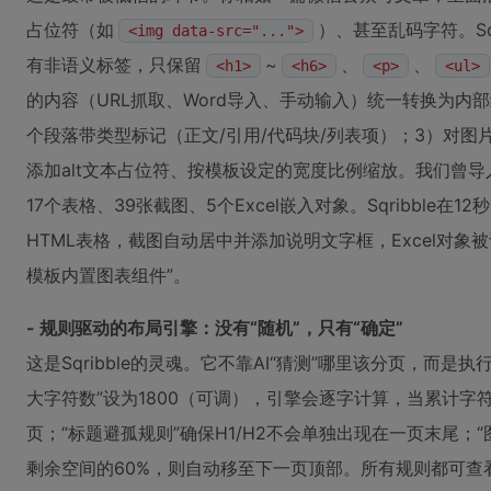
占位符（如
）、甚至乱码字符。Sq
<img data-src="...">
有非语义标签，只保留
~
、
、
<h1>
<h6>
<p>
<ul>
的内容（URL抓取、Word导入、手动输入）统一转换为内部结
个段落带类型标记（正文/引用/代码块/列表项）；3）对图
添加alt文本占位符、按模板设定的宽度比例缩放。我们曾导
17个表格、39张截图、5个Excel嵌入对象。Sqribble
HTML表格，截图自动居中并添加说明文字框，Excel对象
模板内置图表组件”。
- 规则驱动的布局引擎：没有“随机”，只有“确定”
这是Sqribble的灵魂。它不靠AI“猜测”哪里该分页，而
大字符数”设为1800（可调），引擎会逐字计算，当累计字
页；“标题避孤规则”确保H1/H2不会单独出现在一页末尾；
剩余空间的60%，则自动移至下一页顶部。所有规则都可查