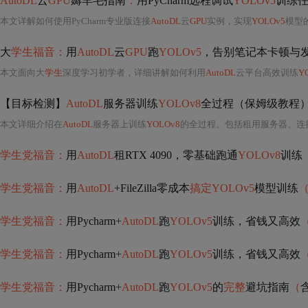
AutoDL
云
GPU
薅羊毛指南
：
用PyCharm远程调试
YOLOv5
训练
本文详解如何使用PyCharm专业版连接
AutoDL
云
GPU
实例，实现
YOLOv5
模型的远程
大
学生福音：
用
AutoDL
云
GPU
跑
YOLOv5
，告别笔记本卡顿与
本文面向大
学生
深度学习初学者，详细讲解如何利用
AutoDL
云平台高效训练
Y
【目标检测】
AutoDL
服务器训练
YOLOv8
全过程（保姆级教程
本文详细介绍在
AutoDL
服务器上训练
YOLOv8
的全过程。包括租用服务器、连接服务器（添加SSH解释器、配置、输入密码等）
学生党福音：
用
AutoDL
租RTX 4090，零基础跑通
YOLOv8
训练
学生党福音：
用
AutoDL
+FileZilla零成本
搞定YOLOv5
模型训练
学生党福音：
用Pycharm+
AutoDL
跑
YOLOv5
训练，省钱又高效
学生党福音：
用Pycharm+
AutoDL
跑
YOLOv5
训练，省钱又高效
学生党福音：
用Pycharm+
AutoDL
跑
YOLOv5
的
完整
避坑指南
（