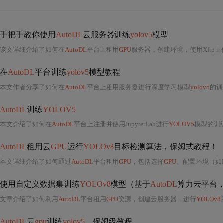
手把手教你使用
AutoDL
云服务器训练
yolov5
模型
该文详细介绍了如何在
AutoDL
平台上租用
GPU
服务器，创建环境，使用Xftp上传文件到
在
AutoDL
平台训练
yolov5
模型教程
本文作者分享了如何在
AutoDL
平台上租用服务器进行深度学习模型
yolov5
的训
AutoDL
训练
YOLOV5
本文介绍了如何在
AutoDL
平台上注册并使用JupyterLab进行
YOLOV5
模型的训练，
AutoDL
租用云
GPU
运行
YOLOv8
目标检测算法，保姆式教程！
本文详细介绍了如何通过
AutoDL
平台租用
GPU
，包括选择
GPU
、配置环境（如PyTor
使用自定义数据集训练
YOLOv8
模型（基于
AutoDL
算力云平台
文章介绍了如何利用
AutoDL
平台租用
GPU
资源，创建云服务器，进行
YOLOv8
AutoDL
云
gpu
训练
yolov5
，保姆级教程