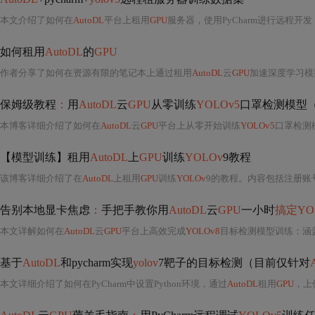
本文介绍了如何在
AutoDL
平台上租用
GPU
服务器，使用PyCharm进行远程开发，详细步骤包
如何租用
AutoDL
的
GPU
作者分享了如何在资源有限的笔记本上通过租用
AutoDL
云
GPU
加速深度学习模
保姆级教程
：
用
AutoDL
云
GPU
从零训练
YOLOv5
口罩检测模型
本博客详细介绍了如何在
AutoDL
云
GPU
平台上从零开始训练
YOLOv5
口罩检测模型，涵盖数据集构建（含masked/
【模型训练】租用
AutoDL
上
GPU
训练
YOLOv
9教程
该博客详细介绍了在
AutoDL
上租用
GPU
训练
YOLOv
9的教程。内容包括注册账号、创建实例、上传和下
告别本地显卡焦虑
：
手把手教你用
AutoDL
云
GPU
一小时
搞定YO
本文详解如何在
AutoDL
云
GPU
平台上高效完成
YOLOv8
目标检测模型训练
：
涵
基于
AutoDL
和pycharm实现
yolov
7靶子的目标检测（目前仅针对
本文详细介绍了如何在PyCharm中设置Python环境，通过
AutoDL
租用
GPU
，上传文