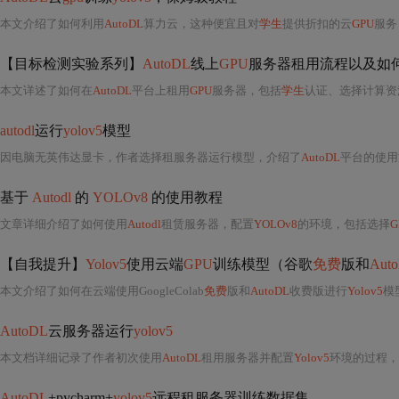
本文介绍了如何利用
AutoDL
算力云，这种便宜且对
学生
提供折扣的云
GPU
服务
【目标检测实验系列】
AutoDL
线上
GPU
服务器租用流程以及如何用Pycharm软件远程连
本文详述了如何在
AutoDL
平台上租用
GPU
服务器，包括
学生
认证、选择计算资源和配置环境
autodl
运行
yolov5
模型
因电脑无英伟达显卡，作者选择租服务器运行模型，介绍了
AutoDL
平台的使用
基于
Autodl
的
YOLOv8
的使用教程
文章详细介绍了如何使用
Autodl
租赁服务器，配置
YOLOv8
的环境，包括选择
G
【自我提升】
Yolov5
使用云端
GPU
训练模型（谷歌
免费
版和
Aut
本文介绍了如何在云端使用GoogleColab
免费
版和
AutoDL
收费版进行
Yolov5
模
AutoDL
云服务器运行
yolov5
本文档详细记录了作者初次使用
AutoDL
租用服务器并配置
Yolov5
环境的过程，包括选择服务器、上传数据、创建
AutoDL
+pycharm+
yolov5
远程租服务器训练数据集