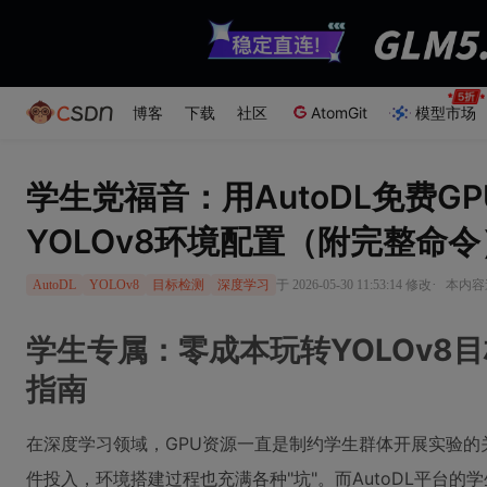
博客
下载
社区
AtomGit
模型市场
学生党福音：用AutoDL免费G
YOLOv8环境配置（附完整命令
·
于 2026-05-30 11:53:14 修改
本内容遵
AutoDL
YOLOv8
目标检测
深度学习
学生专属：零成本玩转YOLOv8目
指南
在深度学习领域，GPU资源一直是制约学生群体开展实验的
件投入，环境搭建过程也充满各种"坑"。而AutoDL平台