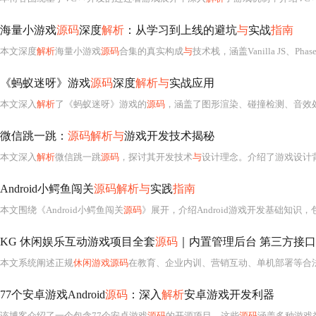
海量小游戏
源码
深度
解析
：从学习到上线的避坑
与
实战
指南
本文深度
解析
海量小游戏
源码
合集的真实构成
与
技术栈，涵盖Vanilla JS、Phaser、
《蚂蚁迷呀》游戏
源码
深度
解析与
实战应用
本文深入
解析
了《蚂蚁迷呀》游戏的
源码
，涵盖了图形渲染、碰撞检测、音效
微信跳一跳：
源码解析与
游戏开发技术揭秘
本文深入
解析
微信跳一跳
源码
，探讨其开发技术
与
设计理念。介绍了游戏设计
Android小鳄鱼闯关
源码解析与
实践
指南
本文围绕《Android小鳄鱼闯关
源码
》展开，介绍Android游戏开发基础知识，包括
KG 休闲娱乐互动游戏项目全套
源码
｜内置管理后台 第三方接
本文系统阐述正规
休闲游戏源码
在教育、企业内训、营销互动、单机部署等合法场景中的技术落地路径。重点涵盖模块化代码结构拆解、ECS架构、状态机设计、碰撞检测优化（四叉树/空间哈希）、UI交互复用、
77个安卓游戏Android
源码
：深入
解析
安卓游戏开发利器
该博客介绍了一个包含77个安卓游戏
源码
的开源项目。这些
源码
涵盖多种游戏类型，无密码可直接下载，适合有一定安卓开