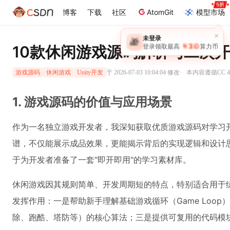
博客
下载
社区
AtomGit
模型市场
×
未登录
🎁
￥30
10款休闲游戏源码解析与二次
登录领取最高
算力币
·
于 2026-07-03 10:04:04 修改
本内容遵循CC 4
游戏源码
休闲游戏
Unity开发
1. 游戏源码的价值与应用场景
作为一名独立游戏开发者，我深知获取优质游戏源码对学习
谱，不仅能展示成品效果，更能揭示背后的实现逻辑和设计思
于为开发者准备了一套"即开即用"的学习素材库。
休闲游戏因其规则简单、开发周期短的特点，特别适合用于
发挥作用：一是帮助新手理解基础游戏循环（Game Loo
除、跑酷、塔防等）的核心算法；三是提供可复用的代码模