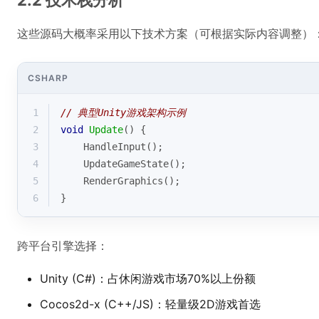
2.2 技术栈分析
这些源码大概率采用以下技术方案（可根据实际内容调整）
CSHARP
1
// 典型Unity游戏架构示例
2
void
Update
(
)
 {
3
    HandleInput();
4
    UpdateGameState();
5
    RenderGraphics();
6
}
跨平台引擎选择：
Unity (C#)：占休闲游戏市场70%以上份额
Cocos2d-x (C++/JS)：轻量级2D游戏首选