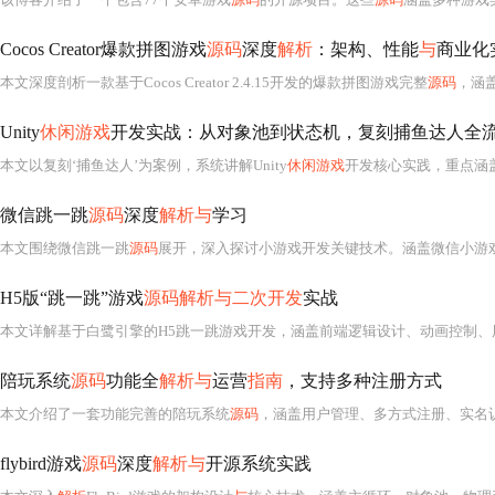
Cocos Creator爆款拼图游戏
源码
深度
解析
：架构、性能
与
商业化
本文深度剖析一款基于Cocos Creator 2.4.15开发的爆款拼图游戏完整
源码
，涵盖模块化架构设计（GameCo
Unity
休闲游戏
开发实战：从对象池到状态机，复刻捕鱼达人全
本文以复刻‘捕鱼达人’为案例，系统讲解Unity
休闲游戏
开发核心实践，重点涵盖对象池
微信跳一跳
源码
深度
解析与
学习
本文围绕微信跳一跳
源码
展开，深入探讨小游戏开发关键技术。涵盖微信小游
H5版“跳一跳”游戏
源码解析与二次开发
实战
陪玩系统
源码
功能全
解析与
运营
指南
，支持多种注册方式
本文介绍了一套功能完善的陪玩系统
源码
，涵盖用户管理、多方式注册、实名认证、服务
flybird游戏
源码
深度
解析与
开源系统实践