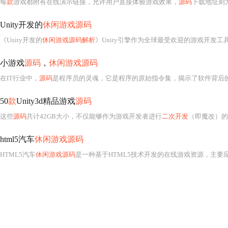
每
款
游戏都附有在线演示链接，允许用户直接体验游戏效果，
源码
下载地址则
Unity开发的
休闲游戏源码
《Unity开发的
休闲游戏源码解析
》Unity引擎作为全球最受欢迎的游戏开发工具之一，因其
小游戏
源码
，
休闲游戏源码
在IT行业中，
源码
是程序员的灵魂，它是程序的原始指令集，揭示了软件背后
50
款
Unity3d精品游戏
源码
这些
源码
共计42GB大小，不仅能够作为游戏开发者进行
二次开发
（即魔改）的绝佳素材库，同
html5汽车
休闲游戏源码
HTML5汽车
休闲游戏源码
是一种基于HTML5技术开发的在线游戏资源，主要应用于