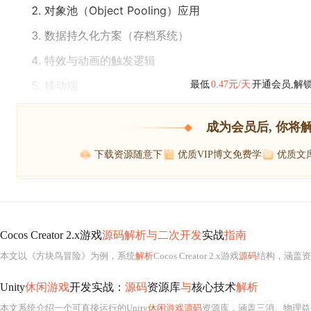
对象池（Object Pooling）应用
数据持久化方案（存档系统）
特效与动画的触发逻辑
移动端
最低
0.47元/天
开通会员,解
成为会员后, 你将
下载资源随意下
优质VIP博文免费学
优质文
Cocos Creator 2.x游戏
源码解析与二次开发
实战
指南
本文以《方块鸟冒险》为例，系统
解析
Cocos Creator 2.x游戏
源码
结构，涵盖资源组织、模块化架构、
Unity
休闲游戏
开发实战：
源码
资源库
与
核心技术
解析
本文系统介绍一个可直接运行的Unity
休闲游戏源码
资源库，涵盖三消、物理益智、点消、合成建造等主流玩法工程，并深度拆解网格匹配算法（BFS）、拖拽交互逻辑、