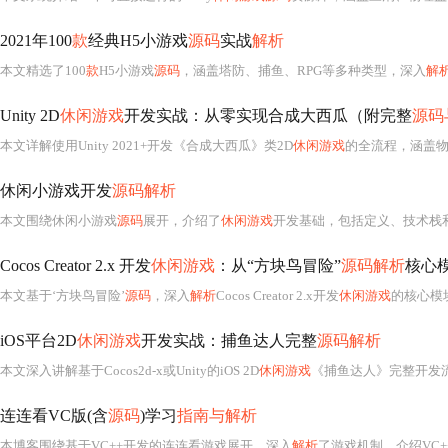
2021年100
款
经典H5小游戏
源码
实战
解析
本文精选了100
款
H5小游戏
源码
，涵盖塔防、捕鱼、RPG等多种类型，深入
解
Unity 2D
休闲游戏
开发实战：从零实现合成大西瓜（附完整
源码
本文详解使用Unity 2021+开发《合成大西瓜》类2D
休闲游戏
的全流程，涵盖物理系统（Rigidbody2D/BoxCollider2D）、对象池优化、
休闲小游戏开发
源码解析
本文围绕休闲小游戏
源码
展开，介绍了
休闲游戏
开发基础，包括定义、技术栈和流程。以记忆翻牌等游戏为例，分析算法实现、随机数应用、
Cocos Creator 2.x 开发
休闲游戏
：从“方块鸟冒险”
源码解析
核心
本文基于‘方块鸟冒险’
源码
，深入
解析
Cocos Creator 2.x开发
休闲游戏
的核心模块：有限状态机驱动的游戏循环、轻量级矩形碰撞检测方案、对象池化管
iOS平台2D
休闲游戏
开发实战：捕鱼达人完整
源码解析
本文深入讲解基于Cocos2d-x或Unity的iOS 2D
休闲游戏
《捕鱼达人》完整开发流程，涵盖游
连连看VC版(含
源码
)学习
指南与解析
本博客围绕基于VC++开发的连连看游戏展开，深入
解析
了游戏机制，介绍VC++开发基础