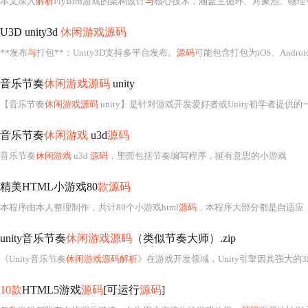
本文深入
解析
FlyBird游戏的架构设计
与
核心技术，涵盖主循环、对象池、物理引擎、碰撞检测及事件机
U3D unity3d
休闲游戏源码
**发布
与
打包**：Unity3D支持多平台发布。
源码
可能包含打包为iOS、Andr
音乐节奏
休闲游戏源码
unity
【音乐节奏
休闲游戏源码
unity】是针对游戏开发爱好者或Unity初学者提供
音乐节奏
休闲游戏
u3d
源码
音乐节奏
休闲游戏
u3d
源码
，里面包括节奏编写程序，挺有意思的小游戏
精美HTML小游戏80
款源码
本程序由本人整理制作，共计80个小游戏html
源码
，本程序大部分都是自适应，但是使用电脑端
unity音乐节奏
休闲游戏源码
（类似节奏大师）.zip
《Unity音乐节奏
休闲游戏源码解析
》在游戏开发领域，Unity引擎因其强大的3
10款
HTML5游戏
源码
[可运行
源码
]