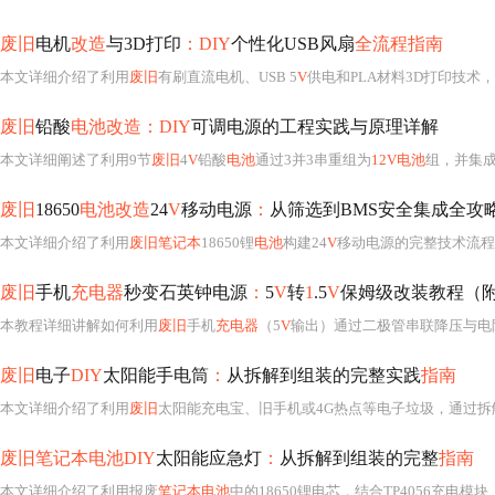
废旧
电机
改造
与3D打印
：DIY
个性化USB风扇
全流程指南
本文详细介绍了利用
废旧
有刷直流电机、USB 5
V
供电和PLA材料3D打印技术，
废旧
铅酸
电池改造：DIY
可调电源的工程实践与原理详解
本文详细阐述了利用9节
废旧
4
V
铅酸
电池
通过3并3串重组为
12V电池
组，并集成LM2
废旧
18650
电池改造
24
V
移动电源
：
从筛选到BMS安全集成全攻
本文详细介绍了利用
废旧笔记本
18650锂
电池
构建24
V
移动电源的完整技术流程，涵盖电芯筛选（容量、内阻、自放电测试）、7S8P精准配组、7S锂离子
废旧
手机
充电器
秒变石英钟电源
：
5
V
转
1
.5
V
保姆级改装教程（
本教程详细讲解如何利用
废旧
手机
充电器
（5
V
输出）通过二极管串联降压与电
废旧
电子
DIY
太阳能手电筒
：
从拆解到组装的完整实践
指南
本文详细介绍了利用
废旧
太阳能充电宝、旧手机或4G热点等电子垃圾，通过拆
废旧笔记本电池DIY
太阳能应急灯
：
从拆解到组装的完整
指南
本文详细介绍了利用报废
笔记本电池
中的18650锂电芯，结合TP4056充电模块、MT3608升压模块和小型太阳能板，构建离网太阳能应急灯的全过程。涵盖电芯安全拆解、电压与