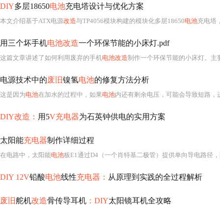
DIY
多层18650
电池
充电塔设计与优化方案
本文介绍基于ATX电源
改造
与TP4056模块构建的模块化多层18650
电池
充电塔
用三个坏手机
电池改造
一个环保节能的小床灯.pdf
这篇文章讲述了如何利用废弃的手机
电池改造
制作一个环保节能的小床灯。主
电源技术中的
废旧
镍氢
电池
的修复方法分析
这是因为
电池
在加水的过程中，如果
电池
内还有剩余电压，可能会导致短路，进而
DIY改造：
用5
V充电器
为石英钟供电的实用方案
太阳能
充电器
制作详细过程
在电路中，太阳能
电池
板E1通过D4（一个肖特基二极管）提供单向导电路径
DIY 12V
铅酸
电池
线性
充电器：
从原理到实践的全过程解析
废旧
舵机
改造
骨传导耳机
：DIY
太阳镜耳机全攻略