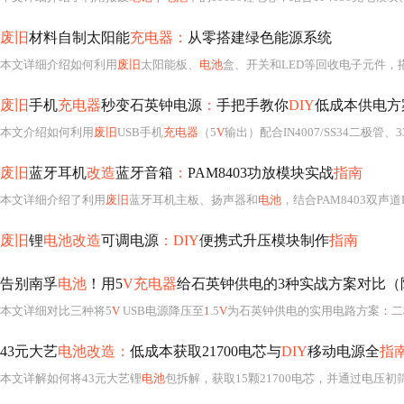
废旧
材料自制太阳能
充电器：
从零搭建绿色能源系统
本文详细介绍如何利用
废旧
太阳能板、
电池
盒、开关和LED等回收电子元件，搭建
废旧
手机
充电器
秒变石英钟电源
：
手把手教你
DIY
低成本供电方
本文介绍如何利用
废旧
USB手机
充电器
（5
V
输出）配合IN4007/SS34二极管
废旧
蓝牙耳机
改造
蓝牙音箱
：
PAM8403功放模块实战
指南
本文详细介绍了利用
废旧
蓝牙耳机主板、扬声器和
电池
，结合PAM8403双声
废旧
锂
电池改造
可调电源
：DIY
便携式升压模块制作
指南
告别南孚
电池
！用5
V充电器
给石英钟供电的3种实战方案对比（
本文详细对比三种将5
V
USB电源降压至
1
.5
V
为石英钟供电的实用电路方案
：
二极管串联
43元大艺
电池改造：
低成本获取21700电芯与
DIY
移动电源全
指
本文详解如何将43元大艺锂
电池
包拆解，获取15颗21700电芯，并通过电压初筛、内阻