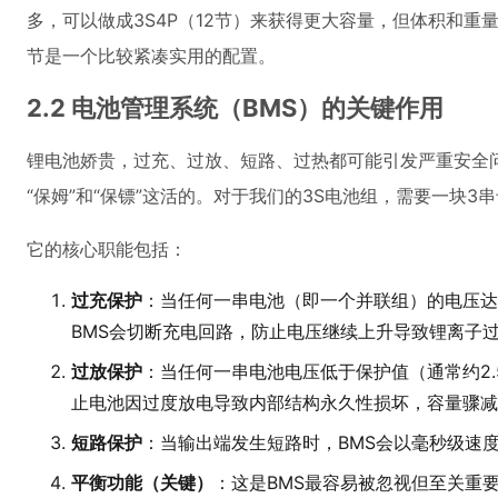
多，可以做成3S4P（12节）来获得更大容量，但体积和重
节是一个比较紧凑实用的配置。
2.2 电池管理系统（BMS）的关键作用
锂电池娇贵，过充、过放、短路、过热都可能引发严重安全问
“保姆”和“保镖”这活的。对于我们的3S电池组，需要一块3串
它的核心职能包括：
过充保护
：当任何一串电池（即一个并联组）的电压达到保
BMS会切断充电回路，防止电压继续上升导致锂离子
过放保护
：当任何一串电池电压低于保护值（通常约2.5
止电池因过度放电导致内部结构永久性损坏，容量骤减
短路保护
：当输出端发生短路时，BMS会以毫秒级速
平衡功能（关键）
：这是BMS最容易被忽视但至关重