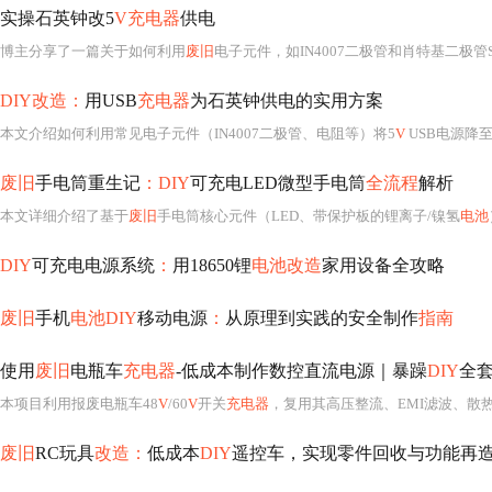
实操石英钟改5
V充电器
供电
博主分享了一篇关于如何利用
废旧
电子元件，如IN4007二极管和肖特基二极管S
DIY改造：
用USB
充电器
为石英钟供电的实用方案
本文介绍如何利用常见电子元件（IN4007二极管、电阻等）将5
V
USB电源降
废旧
手电筒重生记
：DIY
可充电LED微型手电筒
全流程
解析
本文详细介绍了基于
废旧
手电筒核心元件（LED、带保护板的锂离子/镍氢
电池
DIY
可充电电源系统
：
用18650锂
电池改造
家用设备全攻略
废旧
手机
电池DIY
移动电源
：
从原理到实践的安全制作
指南
使用
废旧
电瓶车
充电器
-低成本制作数控直流电源｜暴躁
DIY
全
本项目利用报废电瓶车48
V
/60
V
开关
充电器
，复用其高压整流、EMI滤波、散热结构等硬件，加装GD
废旧
RC玩具
改造：
低成本
DIY
遥控车，实现零件回收与功能再