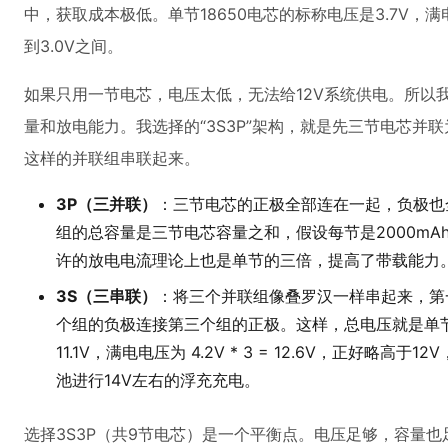
中，获取成本极低。单节18650电芯的标称电压是3.7V，满电
到3.0V之间。
如果只用一节电芯，电压太低，无法给12V系统供电。所以
量和放电能力。我选择的“3S3P”架构，就是先三节电芯并
这样的并联组串联起来。
3P（三并联）
：三节电芯的正极全部连在一起，负极也
组的总容量是三节电芯容量之和，假设每节是2000mAh
许的放电电流理论上也是单节的三倍，提高了带载能力
3S（三串联）
：将三个并联组像叠罗汉一样串起来，第
个组的负极连接第三个组的正极。这样，总电压就是单节电压的
11.1V，满电电压为 4.2V * 3 = 12.6V，正好略
池进行14V左右的浮充充电。
选择3S3P（共9节电芯）是一个平衡点。电压足够，容量