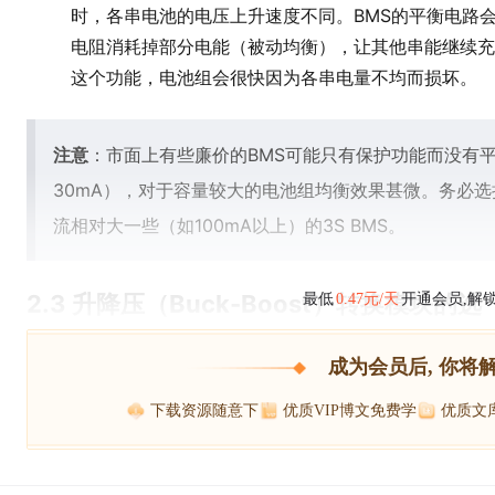
时，各串电池的电压上升速度不同。BMS的平衡电路
电阻消耗掉部分电能（被动均衡），让其他串能继续充
这个功能，电池组会很快因为各串电量不均而损坏。
注意
：市面上有些廉价的BMS可能只有保护功能而没有
30mA），对于容量较大的电池组均衡效果甚微。务必选
流相对大一些（如100mA以上）的3S BMS。
2.3 升降压（Buck-Boost）转换模块的选
最低
0.47元/天
开通会员,解
成为会员后, 你将
下载资源随意下
优质VIP博文免费学
优质文