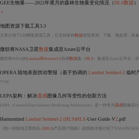
GEE生物量——2022年逐月的森林生物量变化情况（
HLS数据
）
-
1
地图资源下载工具3.3
文章介绍了GIS网络资源工具，它支持多种
数据
类型查询、下载、预处理，具
微软将NASA卫星
数据
集成至Azure云平台
微软将NASA的
Landsat和Sentinel-2
协调
数据
集（
HLS
）集成至Azure云平台，
OPERA 陆地表面扰动警报（基于协调的
Landsat Sentinel-2
临时产
!!!!df。
LEPA架构：解决
遥感
图像几何等变性的创新方法
LEPA（Learned Equivariance-Predicting Architecture）是一种专为
遥感
图像设计的新型神
Harmonized
Landsat Sentinel-2 (HLS)HLS-
User
-
Guide
-
V
2
.pdf
《统一的陆地卫星哨兵
-2(HLS
)产品用户指南》该指南详细介绍了NASA与USG