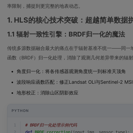
率限制，捕捉到更完整的地表动态。
1. HLS的核心技术突破：超越简单数据
1.1 辐射一致性引擎：BRDF归一化的魔法
传统多源数据融合最大的痛点在于辐射基准不统一——同一
函数（BRDF）归一化处理，消除了观测几何差异带来的辐
角度归一化：将各传感器观测角度统一到标准天顶角
波段响应函数匹配：修正Landsat OLI与Sentinel-2 
地形校正：消除山区阴影效应
PYTHON
1
# BRDF归一化处理示例代码
2
def
BRDF_correction
(
input_img, sensor_type
):