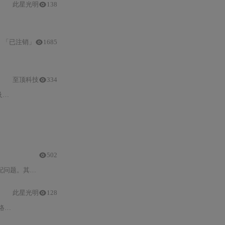
此星光明
138
「已注销」
1685
数据
以及高德地图等多种在线地图资源。
至顶科技
334
升
数据
分析效率。
502
段训练范式及几何感知
此星光明
128
R)
和
大气层顶部亮度