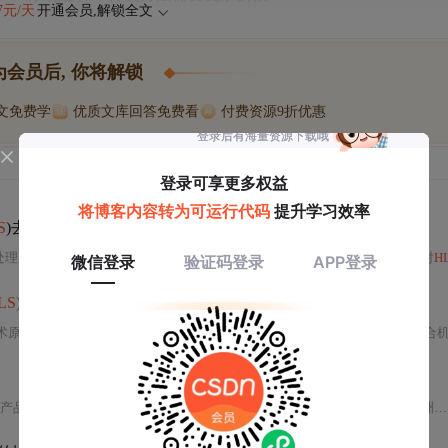
47元/天
开通会员,解锁全文
为会员后, 你将解锁
博文免费学
优质文库回答免费看
付费资源9折优惠
S
)去云代码
和
影像范围对比
处理产品。介绍了两者在
数据
源、分辨率、光谱范围等方面的差异，还提及对
HL
(HLS) 数据
集的诞生、原理、特点与应用
术原理及广泛应用场景。介绍了其在几何、大气、角度
和
光谱四个层面的融合机制，强调了其在全球范围内提供高时空分辨率30米影像的能力。文章还展示了如何在Google Earth Engine平台上高效
产品，有时间
和
辐射一致性、全球覆盖等特点。
HLS 2
.0版覆盖全球（南极洲除外）。该项目由NASA