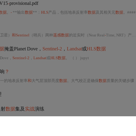
V15
-
provisional.pdf
数据
。
-
**输出
数据
**：
HLS
产品，包括地表反射率
数据
及其相关元
数据
。#### 
卫星）
和Sentinel
（哨兵）两种
遥感数据
的近实时（Near Real
-
Time, NRT）产品处理。
据
掩盖Planet Dove，
Sentinel-2
，
Landsat
或
HLS数据
 Dove，
Sentinel-2
，
Landsat
或
HLS数据
。 （ ） jupyt
响
？
一的地表反射率
和
大气层顶部亮度
数据
。大气校正是确保
数据
质量的关键步骤，使用6S模型等
理
反射
数据
集及
实战
演练