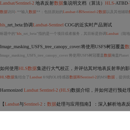
Landsat/Sentinel-2
地表反射
数据
集说明文档（算法）
HLS-
ATBD
-
数据
访问
-
**输入
数据
**：包括原始的
Landsat-
8
和Sentinel-2数据
以及其他辅助
hls
_nrt_beta:协调
Landsat-Sentinel
COG的近实时产品测试
标题中的“
hls
_nrt_beta”指的是一个项目或者服务，其目标是协调
Landsat
（陆地
Image_masking_USFS_tree_canopy_cover:将使用USFS树冠覆盖
数
Image_masking_USFS_tree_canopy_cover 将使用USFS树冠覆盖
数据
掩盖Planet
如何使用
HLS数据
集进行大气校正，并评估其对地表反射率的影
HLS数据
集结合了
Landsat
8/9的OLI传感器
数据和Sentinel-2
的MSI
数据
，提供统
Harmonized
Landsat Sentinel-2 (HLS
)数据介绍，并如何进行预处
【
Landsat
与
Sentinel-2
：
数据
处理与应用指南】：深入解析地表