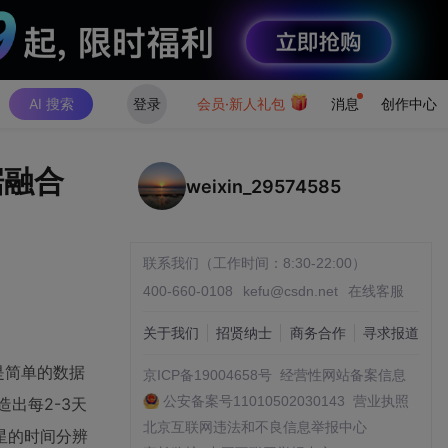
AI 搜索
登录
会员·新人礼包
消息
创作中心
据融合
weixin_29574585
联系我们（工作时间：8:30-22:00）
400-660-0108
kefu@csdn.net
在线客服
关于我们
招贤纳士
商务合作
寻求报道
不是简单的数据
京ICP备19004658号
经营性网站备案信息
公安备案号11010502030143
营业执照
造出每2-3天
北京互联网违法和不良信息举报中心
星的时间分辨