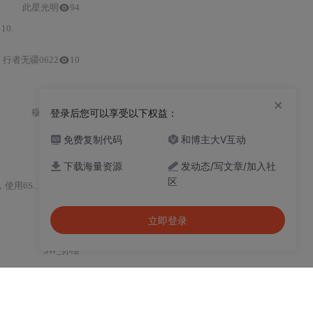
此星光明
94
10.
行者无疆0622
10
×
穆庭秋
登录后您可以享受以下权益：
43
免费复制代码
和博主大V互动
此星光明
下载海量资源
发动态/写文章/加入社
区
算法模拟大气散射
和
吸收效应，去除大气层对
遥感
图像的影响
西楼隐月
立即登录
SW_孙维