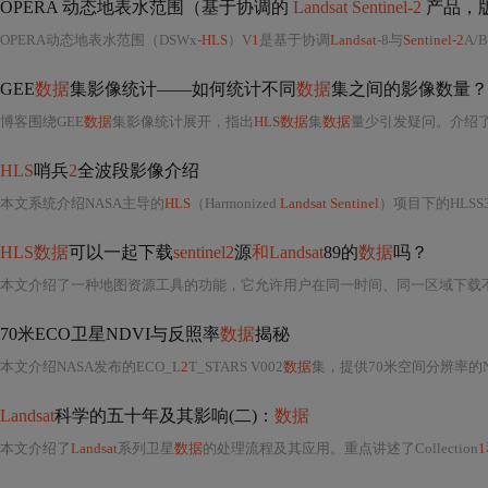
OPERA 动态地表水范围（基于协调的
Landsat Sentinel-2
产品，
OPERA动态地表水范围（DSWx-
HLS
）V
1
是基于协调
Landsat
-8与
Sentinel-2
A
GEE
数据
集影像统计——如何统计不同
数据
集之间的影像数量？
博客围绕GEE
数据
集影像统计展开，指出
HLS数据
集
数据
量少引发疑问。介绍
HLS
哨兵
2
全波段影像介绍
本文系统介绍NASA主导的
HLS
（Harmonized
Landsat Sentinel
）项目下的HLSS3
HLS数据
可以一起下载
sentinel2
源
和Landsat
89的
数据
吗？
本文介绍了一种地图资源工具的功能，它允许用户在同一时间、同一区域下载
70米ECO卫星NDVI与反照率
数据
揭秘
本文介绍NASA发布的ECO_L
2
T_STARS V002
数据
集，提供70米空间分辨率的
Landsat
科学的五十年及其影响(二)：
数据
本文介绍了
Landsat
系列卫星
数据
的处理流程及其应用。重点讲述了Collection