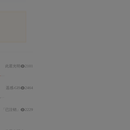
此星光明
2101
S
去云效果不佳，目前
HLS数据
不太稳定，建议用
Landsat
8
数据
替代。
遥感-GIS
2464
使用
「已注销」
2229
和
USGS合作，
数据
由USGS提供。可利用地图资源工具