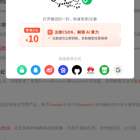
B的比较（数量
和
大小）
Sentinel - 2
A/B）两个独立产品分发
数据
，都提供30m Nadir双向反射率分布函数等。博客介绍了两者的简介、波段信息等，还对比
2
哨兵-
2
（
HLS
）
反射率
和
大气层顶部亮度
数据
。该项目使用一套算法获得无缝产品，包括大气校正、云层遮蔽等
感数据
wei
与处理方法，涵盖
数据
特性、Earthdata平台筛选下载、批量下载优化、质量检查三板斧、标准化预处理流程，以及面向机器学习的时间序列构建与波段特征工程。重点包括云量阈值设定、Docker容器化环境部署、Dask分块处理、Zarr格式加速等大
预处理）
详细讲述了使用Python的rasterio
和
matplotlib库加载、处理
和
显示这些
遥感数
版动态地表水范围产品，基于
Landsat
-8 OLI与
Sentinel-2
MSI融合的30米分辨率地表反射率
l-2数据
。它支持多时相
和
多波段影像，可用于基础分类、农作物识别、火灾痕迹监测