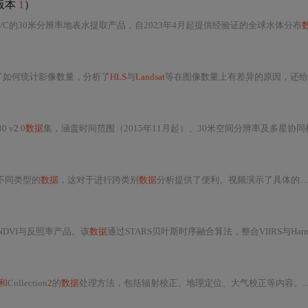
版本
1
）
/B/C的30米分辨率地表水提取产品，自2023年4月起提供经验证的全球水体分布
了如何统计影像数量，分析了
HLS
与
Landsat
等在图像数量上有差异的原因，还给出用于影像时间筛选、统计数量的函数及代码，以对比同一时间点
0 v
2
.0
数据
集，涵盖时间范围（2015年11月起）、30米空间分辨率及多星协同机制。重点解析12个核心光谱波
不同类型的
数据
，这对于进行跨类别
数据
分析提供了便利。视频演示了具体的操作步骤。,
NDVI与反照率产品。该
数据
通过STARS贝叶斯时序融合算法，整合VIIRS与Harmoniz
1和
Collection
2
的
数据
处理方法，包括辐射校正、地理定位、大气校正等内容。同时，文中还提到了基于