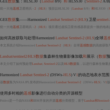
GEE
数据
集：HLSL30（
Landsat
8/9）
和
HLSS30（
Sentinel-2
A/
统一大地
遥感
卫星哨兵 -
2
（
HLS
）项目以HLSL30（
Landsat
8/9）
和
HLSS30（
GEE
数据
集——Harmonized
Landsat Sentinel-2 (HLS
) 卫星
sentinel-
统一大地
遥感
卫星哨兵 -
2
（
HLS
）项目通过虚拟卫星传感器群提供一致的地表
如何高效获取与处理Harmonized
Landsat Sentinel-2 (HLS
)全球
遥
本文系统介绍Harmonized
Landsat Sentinel-2
（
HLS
）全球
遥感数据
的高效获取
Landsat/sentinel2/HLS数据
集森林生物量影像加载
和
展示（
数据
本文介绍了如何预处理
Landsat
,
Sentinel-2
以及
HLS数据
集，以进行森林生物量反演。
Harmonized
Landsat Sentinel-2
(DSWx-
HLS
) V
1
的动态地表水范围
该
数据
集为NASA JPL发布的Harmonized
Landsat Sentinel-2
（DSWx-
HLS
）V
1
使用多时相的
遥感
影像进行自动分类的开源模型
Prithvi是一个由NASA
和
IBM开发的开源
遥感
分类模型，基于
Landsat和Sentine