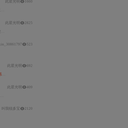
此星光明
1660
了
Sentinel - 2
与HLSS30、
La
此星光明
2825
。
数据
处理有去云和重采样等操作，还对影像进行了空间配准
xin_30861797
523
此星光明
692
据
的步骤。 105996538,8686004,PHP+MySQL+Ajax实现前后端交互DEMO,['php', 'mysql
此星光明
409
数据
，自2023年4月起持续更新。包含多类水体分类波段（如WTR、
叫我锐多宝
2120
和
洪水检测。用户可通过HuggingFaceHub在线体验其功能。