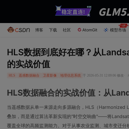
博客
下载
社区
AtomGit
模型市场
HLS数据到底好在哪？从Landsat
的实战价值
·
于 2026-05-31 12:09:06 修改
HLS
遥感数据融合
卫星影像
地理信息系统
HLS数据融合的实战价值：从Lands
当遥感数据从单一来源走向多源融合，HLS（Harmonized L
叠加，而是通过算法革新实现的"时空交响曲"——将Landsat的
覆盖全球的高频监测能力。对于从事农业监测、城市变迁分