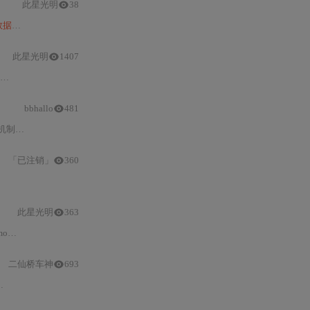
此星光明
38
数据
。产品采用UTM投影，包含水体分类、置信度、云/阴影掩膜、DEM（源自Copern
此星光明
1407
和
位置的影
bbhallo
481
段（B
1
–B12）的地物响应特性与应用方向，f
「已注销」
360
此星光明
363
ed
Landsat-Sentinel
（
HLS
）
遥感
影像生成，专为匹配ECOSTRESS地
二仙桥车神
693
Landsat数据
集的处理对于科学级数据生产的重要性。