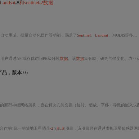
Landsat
-8
和sentinel-2数据
备自动重试、批量自动化操作等功能，涵盖了
Sentinel
、
Landsat
、MODIS等多系列卫星
供用户通过API或存储访问PB级环境
数据
。该
数据
集有助于研究气候变化、农业及土地利用等，同时结合Azure AI可提
品，版本 0）
经网络架构，旨在解决几何变换（旋转、缩放、平移）导致的嵌入失配问题。其核心创新包括保留并参数化JEPA中的预测器、引入中心化位置编码、采用两阶
S合作的“统一的陆地卫星哨兵
-2
”(
HLS
)项目，该项目旨在通过虚拟卫星传感器网络提供一致的地表反射率(S