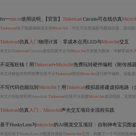
fvr一
micro
使用说明_【官宣】
Tinkercad
Circuits可在线仿真
Micro:b
Tinkercad
电子电路编辑器支持
Micro:bit
，学生可在线编程与模拟仿真，该功能
Tinkercad
仿真
入门
物理计算
：
零成本点亮LED与
Micro:bit
交互
本文以
Tinkercad
Circuits虚拟仿真平台与
Micro:bit
开发板为载体，详解零成本
不花冤枉钱！用
Tinkercad
+
Micro:bit
免费玩转硬件编程（附传感
本文详解如何利用免费在线平台
Tinkercad
模拟
Micro:bit
进行硬件编程，涵盖虚拟开发环境搭建、LED/按钮/触摸传感器等外设模拟、超
不写代码也能玩转
Micro:bit
！用
Tinkercad
模拟器搭建虚拟电路（
本文介绍如何利用Autodesk
Tinkercad
在线平台搭建
Micro:bit
虚拟电路，无需实体硬件即可完成传感器接入、代码调试与多模块协同仿真。重点涵盖光敏/超声波/
Tinkercad
仿真
入门：Micro:bit
声光交互项目全流程实践
基于HuskyLens与
micro:bit
的AI视觉交互项目
：
自制神奇宝贝图
本项目基于HuskyLens AI视觉传感器与
micro:bit
主控，构建了一个可识别实体物体并自动翻页展示信息的嵌入式