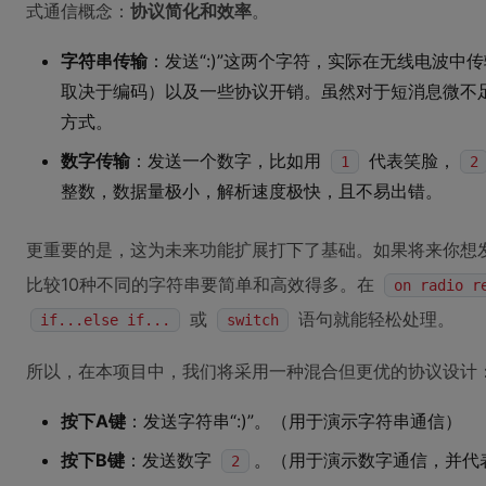
式通信概念：
协议简化和效率
。
字符串传输
：发送“:)”这两个字符，实际在无线电波中传输的
取决于编码）以及一些协议开销。虽然对于短消息微不足
方式。
数字传输
：发送一个数字，比如用
代表笑脸，
1
2
整数，数据量极小，解析速度极快，且不易出错。
更重要的是，这为未来功能扩展打下了基础。如果将来你想发
比较10种不同的字符串要简单和高效得多。在
on radio r
或
语句就能轻松处理。
if...else if...
switch
所以，在本项目中，我们将采用一种混合但更优的协议设计
按下A键
：发送字符串“:)”。（用于演示字符串通信）
按下B键
：发送数字
。（用于演示数字通信，并代
2