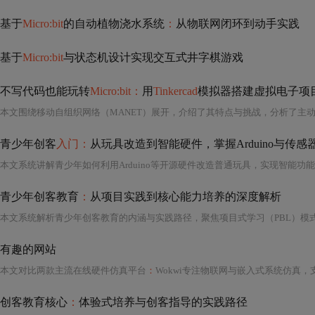
基于
Micro:bit
的自动植物浇水系统
：
从物联网闭环到动手实践
基于
Micro:bit
与状态机设计实现交互式井字棋游戏
不写代码也能玩转
Micro:bit：
用
Tinkercad
模拟器搭建虚拟电子项
青少年创客
入门：
从玩具改造到智能硬件，掌握Arduino与传感
青少年创客教育
：
从项目实践到核心能力培养的深度解析
本文系统解析青少年创客教育的内涵与实践路径，聚焦项目式学习（PBL）模
有趣的网站
本文对比两款主流在线硬件仿真平台
：
Wokwi专注物联网与嵌入式系统仿真，支持ESP32/Arduino/STM32/RP204
创客教育核心
：
体验式培养与创客指导的实践路径