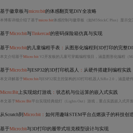
基于徽章板与
micro:bit
的体感翻页笔DIY全攻略
本博客详细介绍了基于
micro:bit
体感控制与徽章板（如M5StickC Plus）显示
基于
Micro:bit
与
Tinkercad
的密码保险箱仿真与实现
基于
Micro:bit
的儿童编程手表
：
从图形化编程到3D打印的完整DI
本文介绍基于
Micro:bit
V2开发板的儿童可穿戴编程项目，涵盖图形化编程（Mak
基于
Micro:bit
与ESP32的3D打印机器人
：
从硬件搭建到编程实践
本文详解基于
Micro:bit
与ESP32双主控架构的3D打印机器人SiRo 2.0，涵盖硬件设计（双核分工、3D结构件、传感器选型）、电路连接（UART通信、电源隔离、飞线规范）、软件编程（MakeCode图形化、MicroPython、Arduin
Micro:Bit
上实现熄灯游戏
：
状态机与位运算的嵌入式实践
本文基于
Micro:Bit
平台实现经典熄灯（Lights Out）游戏，重点实践嵌入式开发中的状态机设计、位运算优化与硬件交互策略。通过两个物理按钮的长短按扩
从Scratch到
Micro:bit：
如何用趣味STEM平台点燃孩子的科技创
基于
Micro:bit
与3D打印的履带式坦克模型设计与实现