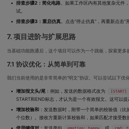
排查步骤2：简化电路
。如果工作区内有其他复杂元件，暂时
试。
排查步骤3：重启仿真
。点击“停止仿真”，再重新点击“
7. 项目进阶与扩展思路
当基础功能跑通后，这个项目可以作为一个跳板，探索更多
7.1 协议优化：从简单到可靠
我们当前使用的是非常简单的“明文”协议。可以尝试以下优
增加报文头/尾
：例如，发送的数据格式改为
[START] 
START和END标志，才认为是一个有效报文。这可以
增加校验和
：发送数据时，附带一个简单的校验值（比如
个位数）。接收方重新计算校验和，如果匹配才接受数
使用键值对
：发送类似
或
emotion: happy
cmd: t