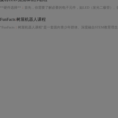
**硬件选择**
：
首先，你需要了解必要的电子元件，如LED（发光二极管）、微控
FunFacts
:
树屋机器人课程
“FunFacts
：
树屋机器人课程”是一套面向青少年群体、深度融合STEM教育理念与创客实践精神的综合性机器人启蒙与进阶课程体系，其名称中的“FunFacts”（趣味事实）并非泛指零散知识点，而是强调以真实、可验证、具象化的生活化科学现象为切入点，将抽象的工程原理、计算思维与物理规律转化为儿童可感知、可操作、可解释的“有趣事实”