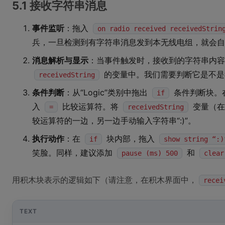
5.1 接收字符串消息
事件监听
：拖入
on radio received receivedStrin
兵，一旦检测到有字符串消息发到本无线电组，就会自
消息解析与显示
：当事件触发时，接收到的字符串内容
的变量中。我们需要判断它是不是我
receivedString
条件判断
：从“Logic”类别中拖出
条件判断块。
if
入
比较运算符。将
变量（在“
=
receivedString
较运算符的一边，另一边手动输入字符串“:)”。
执行动作
：在
块内部，拖入
if
show string “:)
笑脸。同样，建议添加
和
pause (ms) 500
clear
用积木块表示的逻辑如下（请注意，在积木界面中，
recei
TEXT