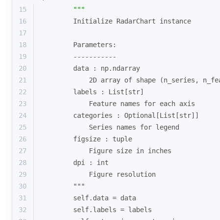
15
"""
16
        Initialize RadarChart instance
17
18
        Parameters:
19
        -----------
20
        data : np.ndarray
21
            2D array of shape (n_series, n_fe
22
        labels : List[str]
23
            Feature names for each axis
24
        categories : Optional[List[str]]
25
            Series names for legend
26
        figsize : tuple
27
            Figure size in inches
28
        dpi : int
29
            Figure resolution
30
        """
31
        self.data = data
32
        self.labels = labels