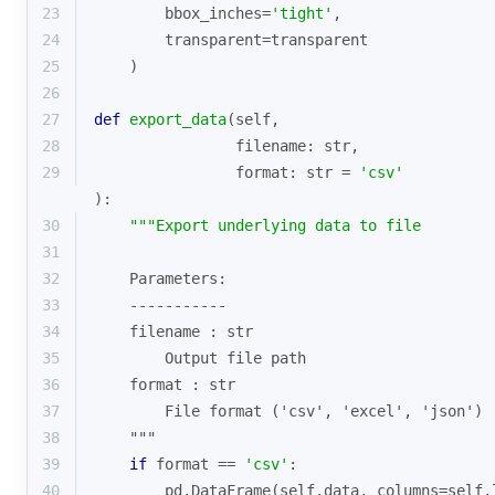
23
        bbox_inches=
'tight'
,
24
        transparent=transparent
25
    )
26
27
def
export_data
(
self, 
28
                filename: 
str
, 
29
format
: 
str
 = 
'csv'
):
30
"""Export underlying data to file
31
32
    Parameters:
33
    -----------
34
    filename : str
35
        Output file path
36
    format : str
37
        File format ('csv', 'excel', 'json')
38
    """
39
if
format
 == 
'csv'
:
40
        pd.DataFrame(self.data, columns=self.