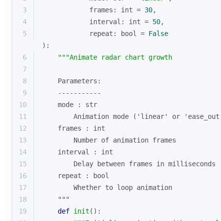
3
            frames: 
int
 = 
30
,
4
            interval: 
int
 = 
50
,
5
            repeat: 
bool
 = 
False
):
6
"""Animate radar chart growth
7
8
    Parameters:
9
    -----------
10
    mode : str
11
        Animation mode ('linear' or 'ease_out
12
    frames : int
13
        Number of animation frames
14
    interval : int
15
        Delay between frames in milliseconds
16
    repeat : bool
17
        Whether to loop animation
18
    """
19
def
init
():