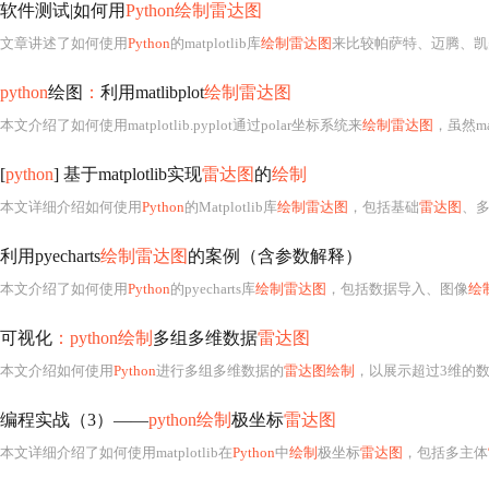
软件测试|如何用
Python绘制雷达图
文章讲述了如何使用
Python
的matplotlib库
绘制雷达图
来比较帕萨特、迈腾、凯美瑞、亚洲龙、天籁和雅阁六款中级车在舒
python
绘图
：
利用matlibplot
绘制雷达图
本文介绍了如何使用matplotlib.pyplot通过polar坐标系统来
绘制雷达图
，虽然ma
[
python
] 基于matplotlib实现
雷达图
的
绘制
本文详细介绍如何使用
Python
的Matplotlib库
绘制雷达图
，包括基础
雷达图
、
利用pyecharts
绘制雷达图
的案例（含参数解释）
本文介绍了如何使用
Python
的pyecharts库
绘制雷达图
，包括数据导入、图像
绘
可视化
：python绘制
多组多维数据
雷达图
本文介绍如何使用
Python
进行多组多维数据的
雷达图绘制
，以展示超过3维的
编程实战（3）——
python绘制
极坐标
雷达图
本文详细介绍了如何使用matplotlib在
Python
中
绘制
极坐标
雷达图
，包括多主体