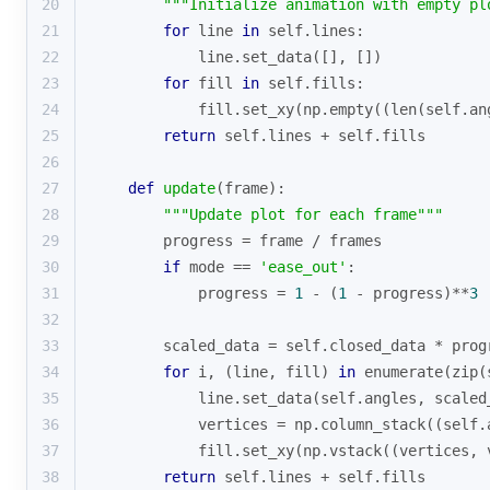
20
"""Initialize animation with empty pl
21
for
 line 
in
 self.lines:
22
            line.set_data([], [])
23
for
 fill 
in
 self.fills:
24
            fill.set_xy(np.empty((
len
(self.an
25
return
 self.lines + self.fills
26
27
def
update
(
frame
):
28
"""Update plot for each frame"""
29
        progress = frame / frames
30
if
 mode == 
'ease_out'
:
31
            progress = 
1
 - (
1
 - progress)**
3
32
33
        scaled_data = self.closed_data * prog
34
for
 i, (line, fill) 
in
enumerate
(
zip
(
35
            line.set_data(self.angles, scaled
36
            vertices = np.column_stack((self.
37
            fill.set_xy(np.vstack((vertices, 
38
return
 self.lines + self.fills