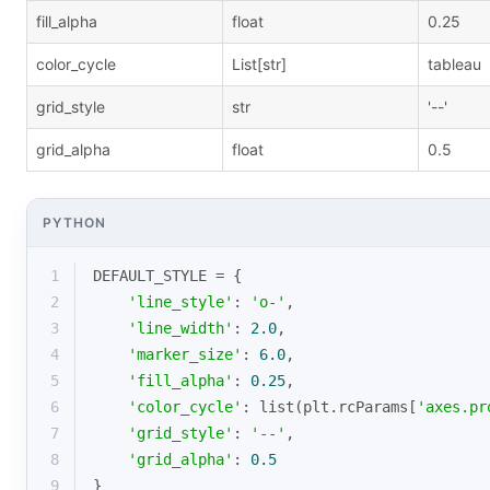
fill_alpha
float
0.25
color_cycle
List[str]
tableau
grid_style
str
'--'
grid_alpha
float
0.5
PYTHON
1
DEFAULT_STYLE = {
2
'line_style'
: 
'o-'
,
3
'line_width'
: 
2.0
,
4
'marker_size'
: 
6.0
,
5
'fill_alpha'
: 
0.25
,
6
'color_cycle'
: 
list
(plt.rcParams[
'axes.pr
7
'grid_style'
: 
'--'
,
8
'grid_alpha'
: 
0.5
9
}