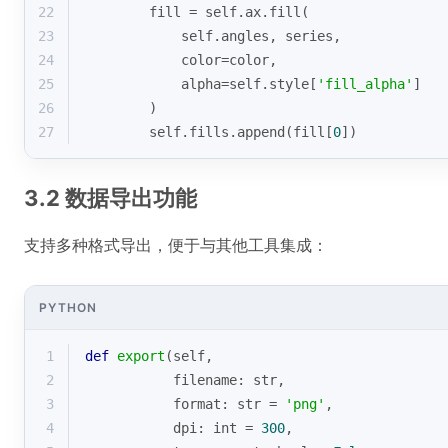
22
        fill = self.ax.fill(
23
            self.angles, series, 
24
            color=color,
25
            alpha=self.style[
'fill_alpha'
]
26
        )
27
        self.fills.append(fill[
0
])
3.2 数据导出功能
支持多种格式导出，便于与其他工具集成：
PYTHON
1
def
export
(
self, 
2
           filename: 
str
, 
3
format
: 
str
 = 
'png'
,
4
           dpi: 
int
 = 
300
,