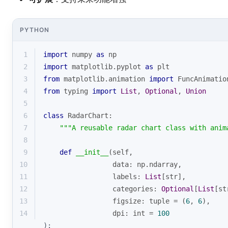
PYTHON
1
import
 numpy 
as
 np
2
import
 matplotlib.pyplot 
as
 plt
3
from
 matplotlib.animation 
import
 FuncAnimatio
4
from
 typing 
import
List
, 
Optional
, 
Union
5
6
class
RadarChart
:
7
"""A reusable radar chart class with anim
8
9
def
__init__
(
self, 
10
                 data: np.ndarray,
11
                 labels: 
List
[
str
],
12
                 categories: 
Optional
[
List
[
st
13
                 figsize: 
tuple
 = (
6
, 
6
),
14
                 dpi: 
int
 = 
100
):