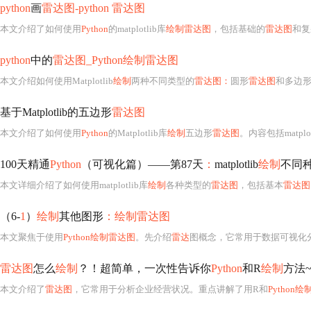
python
画
雷达图-python 雷达图
本文介绍了如何使用
Python
的matplotlib库
绘制雷达图
，包括基础的
雷达图
和复
python
中的
雷达图_Python绘制雷达图
本文介绍如何使用Matplotlib
绘制
两种不同类型的
雷达图：
圆形
雷达图
和多边
基于Matplotlib的五边形
雷达图
本文介绍了如何使用
Python
的Matplotlib库
绘制
五边形
雷达图
。内容包括matplo
100天精通
Python
（可视化篇）——第87天
：
matplotlib
绘制
不同
本文详细介绍了如何使用matplotlib库
绘制
各种类型的
雷达图
，包括基本
雷达图
（6-
1
）
绘制
其他图形
：绘制雷达图
本文聚焦于使用
Python绘制雷达图
。先介绍
雷达
图概念，它常用于数据可视化分析。接着详细讲
雷达图
怎么
绘制
？！超简单，一次性告诉你
Python
和R
绘制
方法~
本文介绍了
雷达图
，它常用于分析企业经营状况。重点讲解了用R和
Python