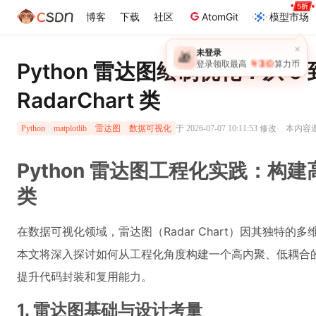
博客
下载
社区
AtomGit
模型市场
×
未登录
🎁
￥30
Python 雷达图绘制优化：从 0 
登录领取最高
算力币
RadarChart 类
·
于 2026-07-07 10:11:53 修改
本内容遵
Python
matplotlib
雷达图
数据可视化
Python 雷达图工程化实践：构建高复
类
在数据可视化领域，雷达图（Radar Chart）因其独特
本文将深入探讨如何从工程化角度构建一个高内聚、低耦合的 Rada
提升代码封装和复用能力。
1. 雷达图基础与设计考量