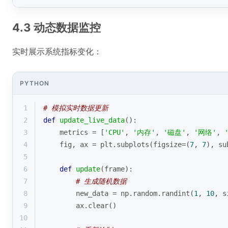
4.3 动态数据监控
实时展示系统指标变化：
PYTHON
1
# 模拟实时数据更新
2
def
update_live_data
():
3
    metrics = [
'CPU'
, 
'内存'
, 
'磁盘'
, 
'网络'
, 
4
    fig, ax = plt.subplots(figsize=(
7
, 
7
), su
5
6
def
update
(
frame
):
7
# 生成随机数据
8
        new_data = np.random.randint(
1
, 
10
, s
9
        ax.clear()
10