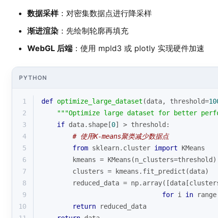
数据采样
：对密集数据点进行降采样
渐进渲染
：先绘制轮廓再填充
WebGL 后端
：使用 mpld3 或 plotly 实现硬件加速
PYTHON
1
def
optimize_large_dataset
(
data, threshold=
10
2
"""Optimize large dataset for better perf
3
if
 data.shape[
0
] > threshold:
4
# 使用K-means聚类减少数据点
5
from
 sklearn.cluster 
import
 KMeans
6
        kmeans = KMeans(n_clusters=threshold)
7
        clusters = kmeans.fit_predict(data)
8
        reduced_data = np.array([data[cluster
9
for
 i 
in
range
10
return
 reduced_data