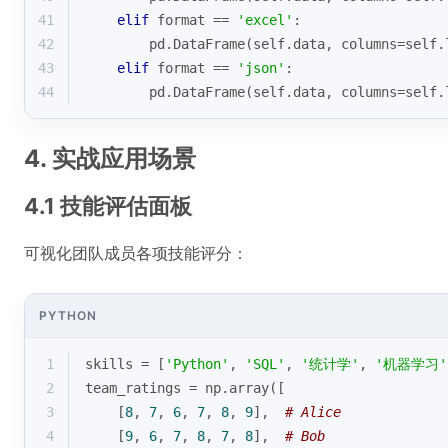
41
elif
format
 == 
'excel'
:
42
        pd.DataFrame(self.data, columns=self.
43
elif
format
 == 
'json'
:
44
        pd.DataFrame(self.data, columns=self.
4. 实战应用场景
4.1 技能评估面板
可视化团队成员各项技能评分：
PYTHON
1
skills = [
'Python'
, 
'SQL'
, 
'统计学'
, 
'机器学习'
2
team_ratings = np.array([
3
    [
8
, 
7
, 
6
, 
7
, 
8
, 
9
],  
# Alice
4
    [
9
, 
6
, 
7
, 
8
, 
7
, 
8
],  
# Bob