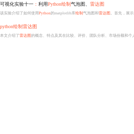
可视化实验十一
：
利用
Python绘制
气泡图、
雷达图
该实验介绍了如何使用
Python
的matplotlib库
绘制
气泡图和
雷达图
。首先，展示了气泡图的创
python绘制雷达图
本文介绍了
雷达图
的概念、特点及其在比较、评价、团队分析、市场份额和个人能力展示等场景的