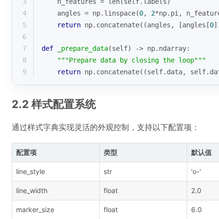
3
    n_features = 
len
(self.labels)
4
    angles = np.linspace(
0
, 
2
*np.pi, n_featur
5
return
 np.concatenate((angles, [angles[
0
]
6
7
def
_prepare_data
(
self
) -> np.ndarray:
8
"""Prepare data by closing the loop"""
9
return
 np.concatenate((self.data, self.da
2.2 样式配置系统
通过样式字典实现灵活的外观控制，支持以下配置项：
配置项
类型
默认值
line_style
str
'o-'
line_width
float
2.0
marker_size
float
6.0