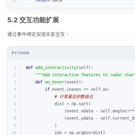
11
return
 data
5.2 交互功能扩展
通过事件绑定实现丰富交互：
PYTHON
1
def
add_interactivity
(
self
):
2
"""Add interactive features to radar char
3
def
on_hover
(
event
):
4
if
 event.inaxes == self.ax:
5
# 计算最近的数据点
6
            dist = np.sqrt(
7
                (event.xdata - self.angles)**
8
                (event.ydata - self.current_d
9
            )
10
            idx = np.argmin(dist)