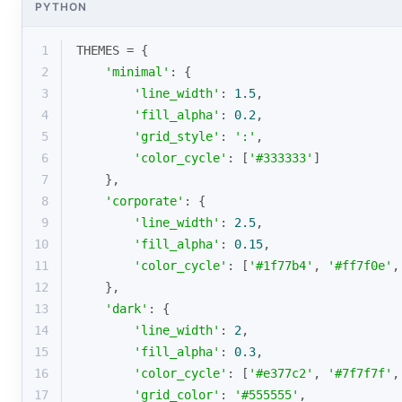
PYTHON
1
THEMES = {
2
'minimal'
: {
3
'line_width'
: 
1.5
,
4
'fill_alpha'
: 
0.2
,
5
'grid_style'
: 
':'
,
6
'color_cycle'
: [
'#333333'
]
7
    },
8
'corporate'
: {
9
'line_width'
: 
2.5
,
10
'fill_alpha'
: 
0.15
,
11
'color_cycle'
: [
'#1f77b4'
, 
'#ff7f0e'
,
12
    },
13
'dark'
: {
14
'line_width'
: 
2
,
15
'fill_alpha'
: 
0.3
,
16
'color_cycle'
: [
'#e377c2'
, 
'#7f7f7f'
,
17
'grid_color'
: 
'#555555'
,