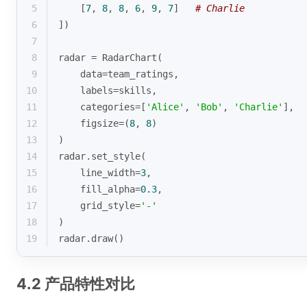
5
    [
7
, 
8
, 
8
, 
6
, 
9
, 
7
]   
# Charlie
6
])
7
8
radar = RadarChart(
9
    data=team_ratings,
10
    labels=skills,
11
    categories=[
'Alice'
, 
'Bob'
, 
'Charlie'
],
12
    figsize=(
8
, 
8
)
13
)
14
radar.set_style(
15
    line_width=
3
,
16
    fill_alpha=
0.3
,
17
    grid_style=
'-'
18
)
19
radar.draw()
4.2 产品特性对比