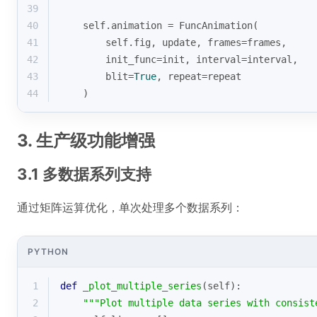
39
40
    self.animation = FuncAnimation(
41
        self.fig, update, frames=frames,
42
        init_func=init, interval=interval,
43
        blit=
True
, repeat=repeat
44
    )
3. 生产级功能增强
3.1 多数据系列支持
通过矩阵运算优化，单次处理多个数据系列：
PYTHON
1
def
_plot_multiple_series
(
self
):
2
"""Plot multiple data series with consist