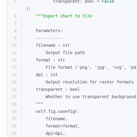
5
           transparent: 
bool
 = 
False
):
6
"""Export chart to file
7
8
    Parameters:
9
    -----------
10
    filename : str
11
        Output file path
12
    format : str
13
        File format ('png', 'jpg', 'svg', 'pd
14
    dpi : int
15
        Output resolution for raster formats
16
    transparent : bool
17
        Whether to use transparent background
18
    """
19
    self.fig.savefig(
20
        filename, 
21
format
=
format
,
22
        dpi=dpi, 