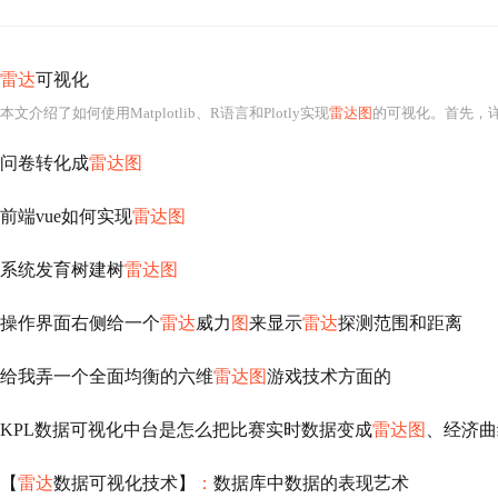
雷达
可视化
本文介绍了如何使用Matplotlib、R语言和Plotly实现
雷达图
的可视化。首先，详细
问卷转化成
雷达图
前端vue如何实现
雷达图
系统发育树建树
雷达图
操作界面右侧给一个
雷达
威力
图
来显示
雷达
探测范围和距离
给我弄一个全面均衡的六维
雷达图
游戏技术方面的
KPL数据可视化中台是怎么把比赛实时数据变成
雷达图
、经济曲
【
雷达
数据可视化技术】
：
数据库中数据的表现艺术