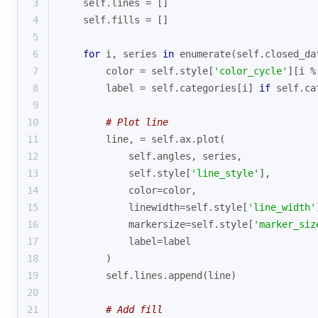
3
    self.lines = []
4
    self.fills = []
5
6
for
 i, series 
in
enumerate
(self.closed_da
7
        color = self.style[
'color_cycle'
][i %
8
        label = self.categories[i] 
if
 self.ca
9
10
# Plot line
11
        line, = self.ax.plot(
12
            self.angles, series, 
13
            self.style[
'line_style'
],
14
            color=color,
15
            linewidth=self.style[
'line_width'
16
            markersize=self.style[
'marker_siz
17
            label=label
18
        )
19
        self.lines.append(line)
20
21
# Add fill