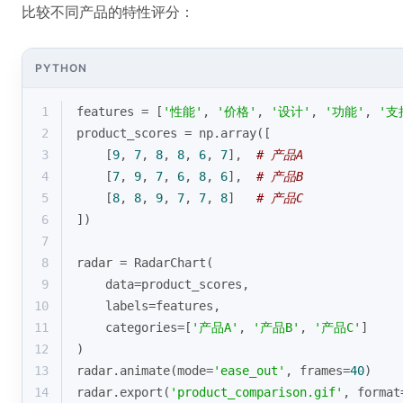
比较不同产品的特性评分：
PYTHON
1
features = [
'性能'
, 
'价格'
, 
'设计'
, 
'功能'
, 
'支
2
product_scores = np.array([
3
    [
9
, 
7
, 
8
, 
8
, 
6
, 
7
],  
# 产品A
4
    [
7
, 
9
, 
7
, 
6
, 
8
, 
6
],  
# 产品B
5
    [
8
, 
8
, 
9
, 
7
, 
7
, 
8
]   
# 产品C
6
])
7
8
radar = RadarChart(
9
    data=product_scores,
10
    labels=features,
11
    categories=[
'产品A'
, 
'产品B'
, 
'产品C'
]
12
)
13
radar.animate(mode=
'ease_out'
, frames=
40
)
14
radar.export(
'product_comparison.gif'
, 
format