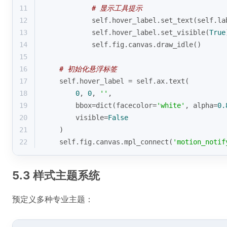
11
# 显示工具提示
12
            self.hover_label.set_text(self.la
13
            self.hover_label.set_visible(
True
14
            self.fig.canvas.draw_idle()
15
16
# 初始化悬浮标签
17
    self.hover_label = self.ax.text(
18
0
, 
0
, 
''
, 
19
        bbox=
dict
(facecolor=
'white'
, alpha=
0.
20
        visible=
False
21
    )
22
    self.fig.canvas.mpl_connect(
'motion_notif
5.3 样式主题系统
预定义多种专业主题：