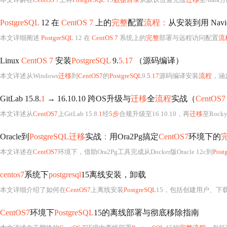
PostgreSQL
12 在
CentOS 7
上的
完整
配置
流程：
从安装到用 Navi
本文详细阐述
PostgreSQL
12 在
CentOS 7
系统上的
完整
部署与远程访问配置
流
Linux
CentOS 7
安装
PostgreSQL
9.
5.17
（源码编译）
本文详述从Windows
迁移
到
CentOS7
的
PostgreSQL
9.
5.17
源码编译安装
流程
，涵
GitLab 15.8.
1
→ 16.10.10 跨OS升级与
迁移
全
流程
实战（
CentOS7
本文详述从
CentOS7
上GitLab 15.8.
1
经
5步
合规升级至16.10.10，再
迁移
至Rocky
Oracle到
PostgreSQL迁移
实战
：
用Ora2Pg搞定
CentOS7
环境下的
本文详述在
CentOS7
环境下，借助Ora2Pg工具完成从Docker版Oracle 12c到
Post
centos7
系统下
postgresql
15离线安装，卸载
本文详细介绍了如何在
CentOS7
上离线安装
PostgreSQL
15，包括创建用户、下
CentOS7
环境下
PostgreSQL
15的离线部署与彻底移除指南