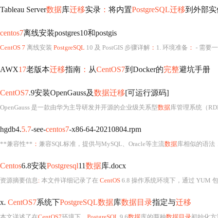
Tableau Server
数据
库
迁移
实录
：
将内置
PostgreSQL迁移
到外部实
centos7
离线安装postgres10和postgis
CentOS 7
离线安装
PostgreSQL
10 及 PostGIS 步骤详解
：
1. 环境准备
：
- 需要
AWX
17
老版本
迁移
指南
：
从
CentOS7
到Docker的
完整
避坑手册
CentOS7
.9安装OpenGauss及
数据迁移
[可运行源码]
OpenGauss 是一款由华为主导研发并开源的企业级关系型
数据
库管理系统（RDBM
hgdb4.
5.7
-see-
centos7
-x86-64-20210804.rpm
**兼容性**
：
兼容SQL标准，提供与MySQL、Oracle等主流
数据
库相似的语法
Centos
6.8安装
Postgresql
11
数据
库.docx
资源摘要信息
:
本文件详细记录了在
CentOS
6.8 操作系统环境下，通过 YUM 
x.
CentOS7
系统下
PostgreSQL数据
库
数据目录
指定与
迁移
本文详述了在
CentOS7
环境下，
PostgreSQL
9.6
数据
库的两种
数据目录
初始化方