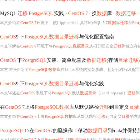
MySQL
迁移 PostgreSQL
实践 ·
CentOS 7
· 换
数据
库 ·
数据迁移
·
本文介绍在
CentOS 7
环境下，使用pgloader工具将MySQL
5.7数据
库
迁移
至
Pos
CentOS
9 下
PostgreSQL数据目录迁移
与优化配置指南
本文详解在
CentOS
9环境下将
PostgreSQL数据目录
从根分区安全
迁移
到独立存
CentOS
下
PostgreSQL
安装、简单配置及
数据迁移
(存储
目录迁移)
本文详细介绍了
PostgreSQL数据
库在Linux系统的安装步骤、初始化过程及配
CentOS
9 下
PostgreSQL数据目录迁移
与优化实践
本文详述在
CentOS
9系统下将
PostgreSQL
默认
数据目录
（/var/lib/pgsql）
迁移
到
在
CentOS 7
上将
PostgreSQL数据
库从默认路径
迁移
到自定义
目录
本文介绍在
CentOS 7
上将
PostgreSQL数据
库从默认路径
迁移
到自定义
目录
的方
PostgreSQL
15在
CentOS7
的骚操作
：
移动
数据目录
到/data并保
本文详解在
CentOS 7
上将
PostgreSQL
15
数据目录
从默认位置无缝
迁移
至/dat