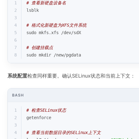
1
# 查看新硬盘设备名
2
lsblk
3
4
# 格式化新硬盘为XFS文件系统
5
sudo mkfs.xfs /dev/sdX
6
7
# 创建挂载点
8
sudo mkdir /new/pgdata
系统配置
检查同样重要。确认SELinux状态和当前上下文：
BASH
1
# 检查SELinux状态
2
getenforce
3
4
# 查看当前数据目录的SELinux上下文