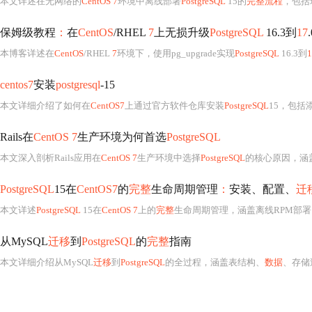
本文详述在无网络的
CentOS 7
环境中离线部署
PostgreSQL
15的
完整流程
，包括环
保姆级教程
：
在
CentOS
/RHEL
7
上无损升级
PostgreSQL
16.3到
17
本博客详述在
CentOS
/RHEL
7
环境下，使用pg_upgrade实现
PostgreSQL
16.3到
1
centos7
安装
postgresql
-15
本文详细介绍了如何在
CentOS7
上通过官方软件仓库安装
PostgreSQL
15，包括
Rails在
CentOS 7
生产环境为何首选
PostgreSQL
本文深入剖析Rails应用在
CentOS 7
生产环境中选择
PostgreSQL
的核心原因，涵盖其相较于SQLite/MySQL在
PostgreSQL
15在
CentOS7
的
完整
生命周期管理
：
安装、配置、
迁
本文详述
PostgreSQL
15在
CentOS 7
上的
完整
生命周期管理，涵盖离线RPM部署
从MySQL
迁移
到
PostgreSQL
的
完整
指南
本文详细介绍从MySQL
迁移
到
PostgreSQL
的全过程，涵盖表结构、
数据
、存储