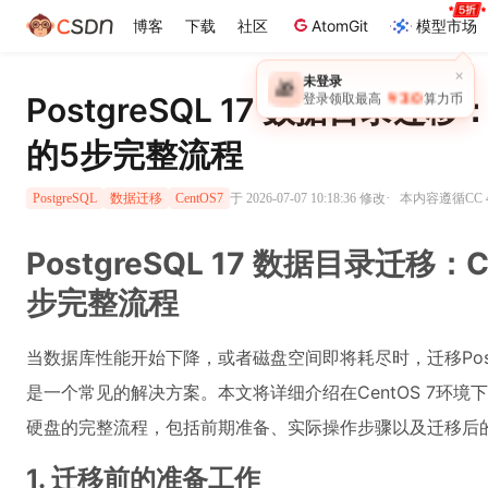
博客
下载
社区
AtomGit
模型市场
×
未登录
🎁
￥30
PostgreSQL 17 数据目录迁移
登录领取最高
算力币
的5步完整流程
·
于 2026-07-07 10:18:36 修改
本内容遵循CC 4
PostgreSQL
数据迁移
CentOS7
PostgreSQL 17 数据目录迁移：
步完整流程
当数据库性能开始下降，或者磁盘空间即将耗尽时，迁移Post
是一个常见的解决方案。本文将详细介绍在CentOS 7环境下，将
硬盘的完整流程，包括前期准备、实际操作步骤以及迁移后
1. 迁移前的准备工作