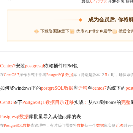
最低
0.47元/天
开通会员,解
``
成为会员后, 你将
下载资源随意下
优质VIP博文免费学
优质文
Centos7
安装
postgresql
依赖插件RPM包
在
CentOS 7
操作系统中部署
PostgreSQL数据
库（特别是版本12.
5
）时，确保系
如何奖windows下的
postgreSQL数据
库
迁移
至
centos7
系统下的
pos
CentOS
9下
PostgreSQL数据目录迁移
实战
：
从/var到/home的
完整
Postgresql数据
库批量导入其他pg库的表
在
PostgreSQL数据
库管理中，有时我们需要将
数据
从一个
数据
库实例
迁移
到另