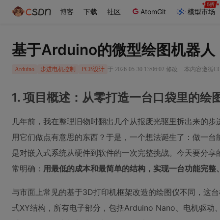
博客
下载
社区
AtomGit
模型市场
基于Arduino的微型绘图机
·
于 2026-05-30 13:06:02 修改
本内容遵循CC 
Arduino
步进电机控制
PCB设计
1. 项目概述：从零打造一台口袋里的绘
几年前，我在整理旧物时翻出几个从报废光驱里拆出来的步
用它们做点有意思的东西？于是，一个想法诞生了：做一台能
是对嵌入式系统从硬件到软件的一次完整挑战。今天要分享
常明确：
用最低的成本和最简单的结构，实现一台功能完整
与市面上常见的基于3D打印机框架改造的绘图仪不同，这台
式XY结构，所有电子部分，包括Arduino Nano、电机