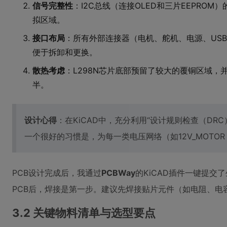
信号完整性
：I2C总线（连接OLED和三片EEPR
拟区域。
接口布局
：所有外部连接器（电机、舵机、电源、USB
便于拆卸和更换。
散热考虑
：L298N芯片底部预留了较大的覆铜区域
半。
设计心得
：在KiCAD中，充分利用“设计规则检查（D
一个很好的习惯是，为每一类电压网络（如12V_MOTOR
PCB设计完成后，我通过
PCBWay
的KiCAD插件一键提
PCB后，焊接是第一步。建议先焊接贴片元件（如电阻、电
3.2 关键物料清单与选型要点