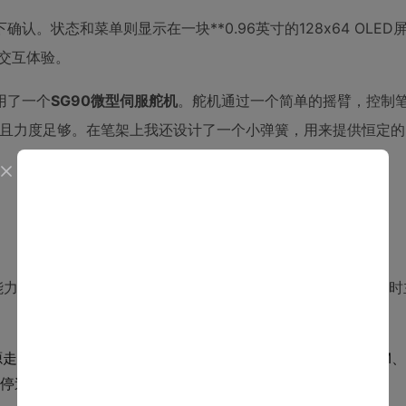
认。状态和菜单则显示在一块**0.96英寸的128x64 OLED
的交互体验。
用了一个
SG90微型伺服舵机
。舵机通过一个简单的摇臂，控制
而且力度足够。在笔架上我还设计了一个小弹簧，用来提供恒定的
局能力的考验。我使用
KiCAD EDA
这款开源软件进行设计。设计时
线要宽，以承载较大电流。逻辑部分（Arduino、EEPROM、
停造成的电压波动干扰逻辑电路。