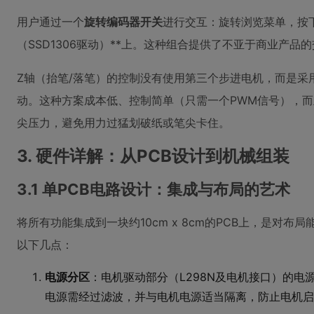
用户通过一个
旋转编码器开关
进行交互：旋转浏览菜单，按下确
（SSD1306驱动）**上。这种组合提供了不亚于商业产品
Z轴（抬笔/落笔）的控制没有使用第三个步进电机，而是采
动。这种方案成本低、控制简单（只需一个PWM信号），
尖压力，避免用力过猛划破纸或笔尖卡住。
3. 硬件详解：从PCB设计到机械组装
3.1 单PCB电路设计：集成与布局的艺术
将所有功能集成到一块约10cm x 8cm的PCB上，是对布
以下几点：
电源分区
：电机驱动部分（L298N及电机接口）的电源走
电源需经过滤波，并与电机电源适当隔离，防止电机启