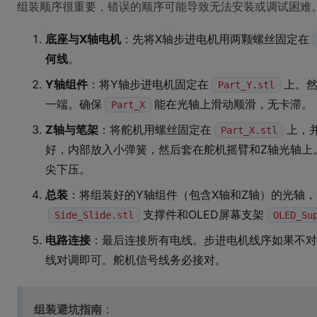
组装顺序很重要，错误的顺序可能导致无法安装或调试困难
底座与X轴电机
：先将X轴步进电机用两颗螺丝固定在
何线
。
Y轴组件
：将Y轴步进电机固定在
上。
Part_Y.stl
一端。确保
能在光轴上滑动顺滑，无卡滞。
Part_X
Z轴与笔架
：将舵机用螺丝固定在
上，
Part_X.stl
好，内部放入小弹簧，然后套在舵机摇臂和Z轴光轴上
尖下压。
总装
：将组装好的Y轴组件（包含X轴和Z轴）的光轴
支撑件和OLED屏幕支架
Side_Slide.stl
OLED_Su
电路连接
：最后连接所有电线。步进电机线序如果不对
线对调即可。舵机信号线务必接对。
组装避坑指南
：