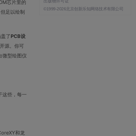
出版物许可证
OM芯片里的
©1999-2026北京创新乐知网络技术有限公司
，但足以绘制
涵盖了
PCB设
开源。你可
台微型绘图仪
于这些，每一
oreXY和龙