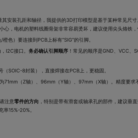
测量其安装孔距和轴径，我提供的3D打印模型是基于某种常见尺
外小心，电机的塑料线圈骨架非常容易烫坏，建议使用尖头烙铁，
橙色）要连接到PCB上标有“SIG”的引脚。
动，I2C接口。
务必确认引脚顺序
！常见的顺序是GND、VCC、S
号（SOIC-8封装），直接焊接在PCB上，更稳固。
71mm（Z轴）、96mm（Y轴）、97mm（X轴）。精度要
时请注意
零件的方向
，特别是带有滑套或轴承孔的部件，建议垂直
率15%-20%。