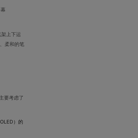
屏幕
笔架上下运
、柔和的笔
主要考虑了
OLED）的