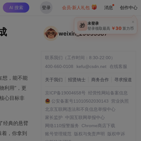
AI 搜索
登录
会员·新人礼包
消息
创作中心
×
未登录
🎁
￥30
成
登录领取最高
算力币
weixin_29655587
联系我们（工作时间：8:30-22:00）
400-660-0108
kefu@csdn.net
在线客服
在想，能不能
关于我们
招贤纳士
商务合作
寻求报道
物利用”，更
京ICP备19004658号
经营性网站备案信息
核心目标非
公安备案号11010502030143
营业执照
北京互联网违法和不良信息举报中心
家长监护
中国互联网举报中心
了经典的悬臂
网络110报警服务
Chrome商店下载
味着，你拿到
账号管理规范
版权与免责声明
版权申诉