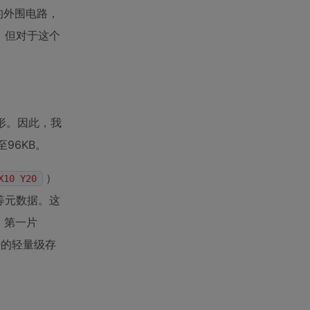
的外围电路，
，但对于这个
图形。因此，我
96KB。
）
X10 Y20
表等元数据。这
，第一片
研的轻量级存