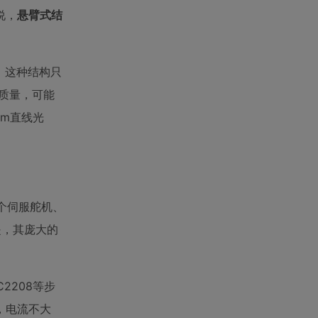
说，
悬臂式结
。这种结构只
质量，可能
m直线光
个伺服舵机、
是，其庞大的
2208等步
，电流不大