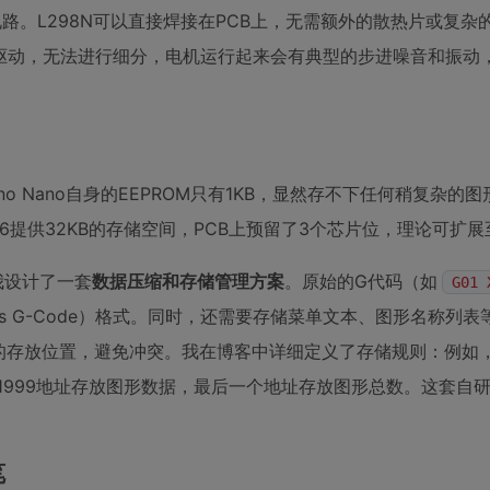
电路。L298N可以直接焊接在PCB上，无需额外的散热片或复杂
制型驱动，无法进行细分，电机运行起来会有典型的步进噪音和振动
no Nano自身的EEPROM只有1KB，显然存不下任何稍复杂的
56提供32KB的存储空间，PCB上预留了3个芯片位，理论可扩展至
我设计了一套
数据压缩和存储管理方案
。原始的G代码（如
G01 
m‘s G-Code）格式。同时，还需要存储菜单文本、图形名称列
M中的存放位置，避免冲突。我在博客中详细定义了存储规则：例如
00-31999地址存放图形数据，最后一个地址存放图形总数。这套自
笔