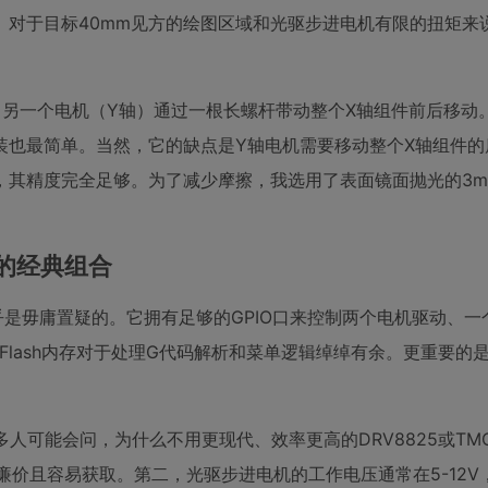
。对于目标40mm见方的绘图区域和光驱步进电机有限的扭矩来
，另一个电机（Y轴）通过一根长螺杆带动整个X轴组件前后移动
装也最简单。当然，它的缺点是Y轴电机需要移动整个X轴组件的
，其精度完全足够。为了减少摩擦，我选用了表面镜面抛光的3m
8N的经典组合
是毋庸置疑的。它拥有足够的GPIO口来控制两个电机驱动、一
B的Flash内存对于处理G代码解析和菜单逻辑绰绰有余。更重要的
多人可能会问，为什么不用更现代、效率更高的DRV8825或TMC
廉价且容易获取。第二，光驱步进电机的工作电压通常在5-12V