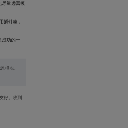
也尽量远离模
采用插针座，
是成功的一
电源和地。
常友好。收到