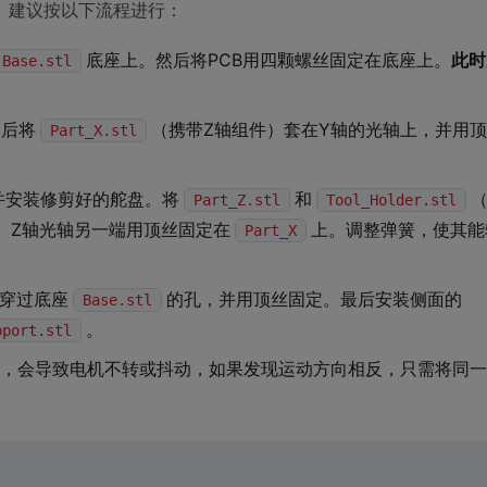
。建议按以下流程进行：
底座上。然后将PCB用四颗螺丝固定在底座上。
此时
Base.stl
然后将
（携带Z轴组件）套在Y轴的光轴上，并用
Part_X.stl
并安装修剪好的舵盘。将
和
Part_Z.stl
Tool_Holder.stl
。Z轴光轴另一端用顶丝固定在
上。调整弹簧，使其能
Part_X
，穿过底座
的孔，并用顶丝固定。最后安装侧面的
Base.stl
。
pport.stl
，会导致电机不转或抖动，如果发现运动方向相反，只需将同一