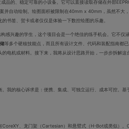
近成品的、稳定可靠的小设备。它可以直接读取存储在外部EEPR
案并自动绘制。绘图面积被限制在40mm x 40mm，虽然不大
化的书签、贺卡或者仅仅是体验一下数控绘图的乐趣。
械结构感兴趣的学生，这个项目会是一个绝佳的练手机会。它不仅
储
等多个硬核技能点，而且所有设计文件、代码和装配指南都已
头的电机或材料。接下来，我将从设计思路开始，一步步拆解这
衡。我的核心诉求是：便携、集成、可独立运行、成本可控。基
XY、龙门架（Cartesian）和悬臂式（H-Bot或类似）。C