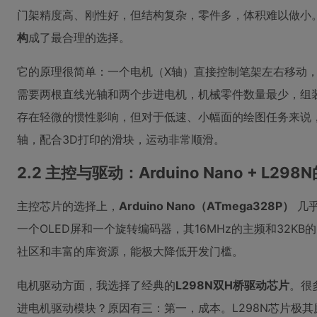
门架精度高、刚性好，但结构复杂，零件多，体积难以做小
构
成了最合理的选择。
它的原理很简单：一个电机（X轴）直接控制笔架左右移动
需要两根直线光轴和两个步进电机，机械零件数量最少，组
存在轻微的惯性影响，但对于低速、小幅面的绘图任务来说
轴，配合3D打印的滑块，运动非常顺滑。
2.2 主控与驱动：Arduino Nano + L29
主控芯片的选择上，
Arduino Nano（ATmega328P）
几乎
一个OLED屏和一个旋转编码器，其16MHz的主频和32K
社区和丰富的库资源，能极大降低开发门槛。
电机驱动方面，我选择了经典的
L298N双H桥驱动芯片
。很
进电机驱动模块？原因有三：第一，成本。L298N芯片极其