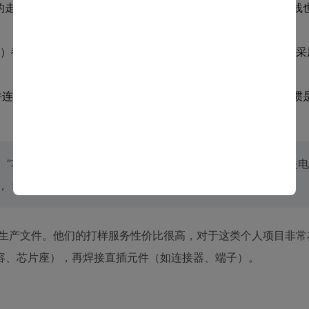
OM）的走线尽量短，并保留了上拉电阻的位置。步进电机控制信号线
）都布置在PCB边缘，方便接线。OLED屏幕和EEPROM芯片
，并连接到GND，辅助散热。虽然本项目电流不大，但良好的习惯
RC）”功能。在投板前，务必反复检查网络连接是否正确，特别是
， 5V_LOGIC）设置不同的颜色，在布局时一目了然。
交了生产文件。他们的打样服务性价比很高，对于这类个人项目非
容、芯片座），再焊接直插元件（如连接器、端子）。