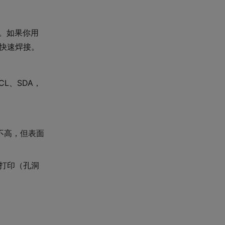
寸。如果你用
快速焊接。
CL、SDA，
求不高，但表面
打印（孔洞