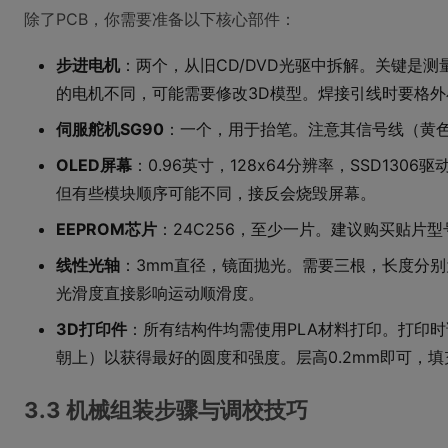
除了PCB，你需要准备以下核心部件：
步进电机
：两个，从旧CD/DVD光驱中拆解。关键是
的电机不同，可能需要修改3D模型。焊接引线时要格
伺服舵机SG90
：一个，用于抬笔。注意其信号线（黄色/
OLED屏幕
：0.96英寸，128x64分辨率，SSD1306驱
但有些模块顺序可能不同，接反会烧毁屏幕。
EEPROM芯片
：24C256，至少一片。建议购买贴片型
线性光轴
：3mm直径，镜面抛光。需要三根，长度分别为
光滑度直接影响运动顺滑度。
3D打印件
：所有结构件均需使用PLA材料打印。打印
朝上）以获得最好的圆度和强度。层高0.2mm即可，填充
3.3 机械组装步骤与调校技巧