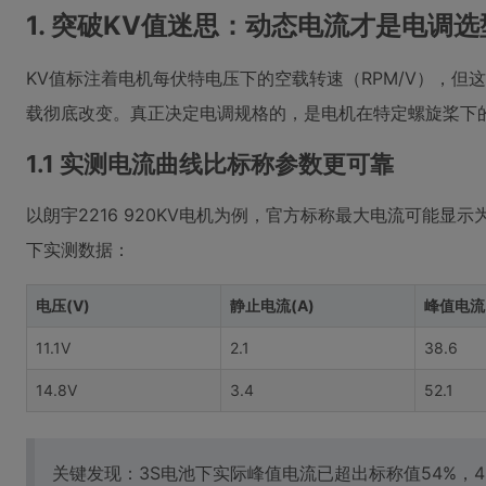
1. 突破KV值迷思：动态电流才是电调
KV值标注着电机每伏特电压下的空载转速（RPM/V），
载彻底改变。真正决定电调规格的，是电机在特定螺旋桨下
1.1 实测电流曲线比标称参数更可靠
以朗宇2216 920KV电机为例，官方标称最大电流可能显示为
下实测数据：
电压(V)
静止电流(A)
峰值电流(
11.1V
2.1
38.6
14.8V
3.4
52.1
关键发现：3S电池下实际峰值电流已超出标称值54%，4