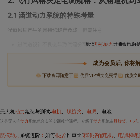
2. 飞行风格决定电调规格：从涵道机到
2.1 涵道动力系统的特殊考量
涵道风扇产生的是持续稳定负载，但需注意：
进气道设计不良会导致气流分离，引发电
最低
0.47元/天
开通会员,解
成为会员后, 你将
下载资源随意下
优质VIP博文免费学
优质文
无人机
动力
组装与测试-
电机
、
螺旋桨
、
电调
、电池
这是无人机
动力
系统综合实验实训教学课程。介绍了
动力
系统由
螺旋桨
、
电机
航模动力
系统进阶
：
如何
根据
‘推重比’
精准搭配电机
、
电调和螺