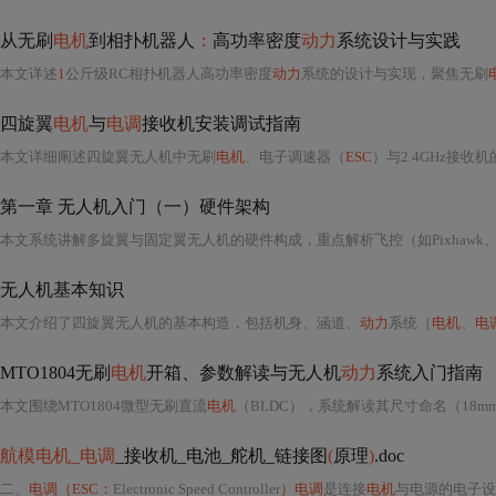
从无刷
电机
到相扑机器人
：
高功率密度
动力
系统设计与实践
本文详述
1
公斤级RC相扑机器人高功率密度
动力
系统的设计与实现，聚焦无刷
四旋翼
电机
与
电调
接收机安装调试指南
本文详细阐述四旋翼无人机中无刷
电机
、电子调速器（
ESC
）与2.4GHz接收机的机械安装、
第一章 无人机入门（一）硬件架构
无人机基本知识
本文介绍了四旋翼无人机的基本构造，包括机身、涵道、
动力
系统（
电机
、
电
MTO1804无刷
电机
开箱、参数解读与无人机
动力
系统入门指南
本文围绕MTO1804微型无刷直流
电机
（BLDC），系统解读其尺寸命名（18mm
航模电机_电调
_接收机_电池_舵机_链接图
(
原理
)
.doc
二、
电调（ESC：
Electronic Speed Controller
）电调
是连接
电机
与电源的电子设