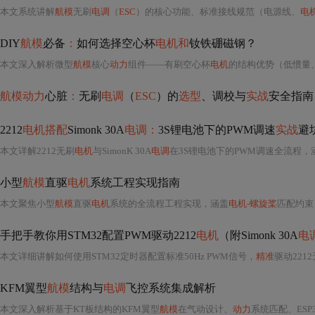
本文系统讲解
航模
无刷
电调
（
ESC
）的核心功能、标准接线规范（电源线、
电
DIY
航模
必备
：
如何选择空心杯
电机和
钕铁硼磁钢？
本文深入解析微型
航模
核心
动力
组件——有刷空心杯
电机
的结构优势（低惯量、高响应、
航模动力
心脏
：
无刷
电调
（
ESC
）的
选型
、调校与
实战
安全指南
2212
电机搭配
Simonk 30A
电调：
3S锂电池下的PWM调速
实战
避
本文详解2212无刷
电机
与SimonK 30A
电调
在3S锂电池下的PWM调速全流程
小型
航模
直驱
电机
系统工程实现指南
本文聚焦小型
航模
直驱
电机
系统的全流程工程实现，涵盖
电机-螺旋桨
匹配约束
手把手教你用STM32配置PWM驱动2212
电机
（附Simonk 30A
电
本文详细讲解如何使用STM32定时器配置标准50Hz PWM信号，
精准
驱动221
KFM翼型
航模
结构与
电调
飞控系统集成解析
本文深入解析基于KT板结构的KFM翼型
航模
在气动设计、
动力
系统匹配、ESP32-C3接收机实现及系