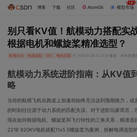
博客
下载
社区
AtomGit
模型市场
别只看KV值！航模动力搭配实战
根据电机和螺旋桨精准选型？
·
于 2026-05-29 11:23:31 修改
本内容遵循C
航模动力
电调选型
ESC
电机匹配
航模动力系统进阶指南：从KV值
略
当你的航模飞机在跑道上加速却始终无法达到预期推力，或
的时刻往往源于动力系统的匹配失误。对于进阶玩家而言，
现在如何根据电机、螺旋桨和飞行特性的三角关系，精准选择
2216 920KV电机搭配11x5.5螺旋桨为案例，拆解电调选