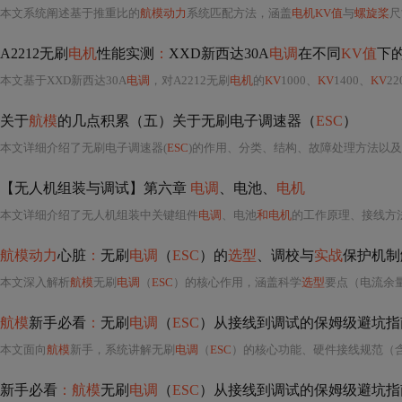
本文系统阐述基于推重比的
航模动力
系统匹配方法，涵盖
电机KV值
与
螺旋桨
尺
A2212无刷
电机
性能实测
：
XXD新西达30A
电调
在不同
KV值
下
本文基于XXD新西达30A
电调
，对A2212无刷
电机
的
KV
1000、
KV
1400、
KV
22
关于
航模
的几点积累（五）关于无刷电子调速器（
ESC
）
本文详细介绍了无刷电子调速器(
ESC
)的作用、分类、结构、故障处理方法以及
【无人机组装与调试】第六章
电调
、电池、
电机
本文详细介绍了无人机组装中关键组件
电调
、电池
和电机
的工作原理、接线方
航模动力
心脏
：
无刷
电调
（
ESC
）的
选型
、调校与
实战
保护机制
本文深入解析
航模
无刷
电调
（
ESC
）的核心作用，涵盖科学
选型
要点（电流余量、BEC电压配置、程序协议适配）、精细化调校方法（油门校准、进
航模
新手必看
：
无刷
电调
（
ESC
）从接线到调试的保姆级避坑指
本文面向
航模
新手，系统讲解无刷
电调
（
ESC
）的核心功能、硬件接线规范（含
新手必看
：航模
无刷
电调
（
ESC
）从接线到调试的保姆级避坑指