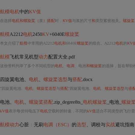
航模电机
中的
KV值
在选择
电机和螺旋桨（
浆
）搭配
时，
KV值
与浆的尺寸
和
类型紧密相关。
螺旋桨
航模
A2212
电机
2450
KV
+6040E
螺旋桨
本文介绍了
航模
中常用的A2212
电机和
6040E
螺旋桨
的组合。A2212
电机
的
KV
航模
飞机常见机型
动力
配置大全.pdf
这份资料列举了多个不同机型的
电机
、
电调
、电池
和螺旋桨
的选择，旨在帮助
四旋翼电池、
电机
、
螺旋桨选型
与
搭配
.docx
"四旋翼电池、
电机
、
螺旋桨选型
与
搭配
"四旋翼电池、
电机
、
螺旋桨选型
与
搭
电池、
电机
、
螺旋桨搭配
.zip_degree8ts_
电机螺旋桨
_电池_
螺旋桨
kV值
表示每伏特电压下
电机
空载时的转速，不同的
kV值
适合不同类型的飞行需
航模动力
心脏
：
无刷
电调（ESC）
的
选型
、调校与
实战
避坑指南