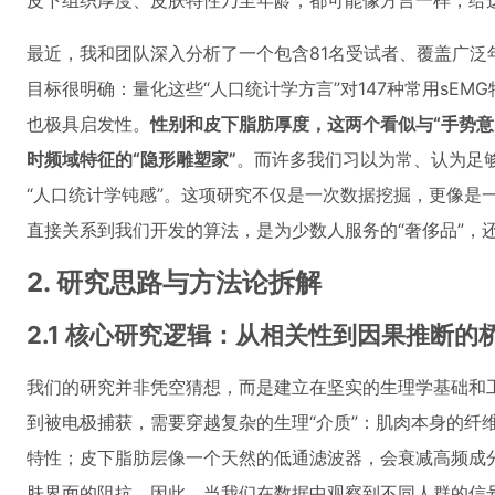
皮下组织厚度、皮肤特性乃至年龄，都可能像方言一样，给这
最近，我和团队深入分析了一个包含81名受试者、覆盖广泛
目标很明确：量化这些“人口统计学方言”对147种常用sE
也极具启发性。
性别和皮下脂肪厚度，这两个看似与“手势意
时频域特征的“隐形雕塑家”
。而许多我们习以为常、认为足
“人口统计学钝感”。这项研究不仅是一次数据挖掘，更像是一
直接关系到我们开发的算法，是为少数人服务的“奢侈品”，还
2. 研究思路与方法论拆解
2.1 核心研究逻辑：从相关性到因果推断的
我们的研究并非凭空猜想，而是建立在坚实的生理学基础和工
到被电极捕获，需要穿越复杂的生理“介质”：肌肉本身的纤
特性；皮下脂肪层像一个天然的低通滤波器，会衰减高频成
肤界面的阻抗。因此，当我们在数据中观察到不同人群的信