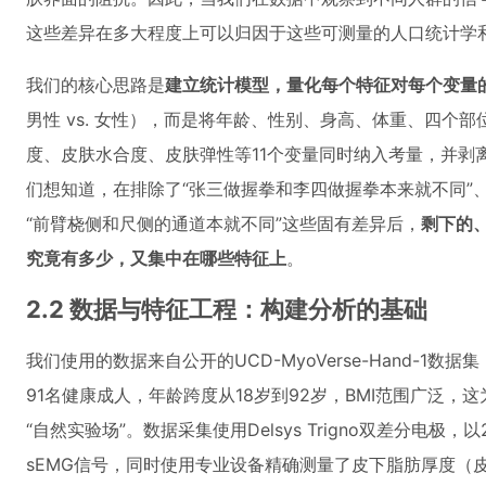
这些差异在多大程度上可以归因于这些可测量的人口统计学
我们的核心思路是
建立统计模型，量化每个特征对每个变量
男性 vs. 女性），而是将年龄、性别、身高、体重、四个
度、皮肤水合度、皮肤弹性等11个变量同时纳入考量，并剥
们想知道，在排除了“张三做握拳和李四做握拳本来就不同”
“前臂桡侧和尺侧的通道本就不同”这些固有差异后，
剩下的
究竟有多少，又集中在哪些特征上
。
2.2 数据与特征工程：构建分析的基础
我们使用的数据来自公开的UCD-MyoVerse-Hand-1
91名健康成人，年龄跨度从18岁到92岁，BMI范围广泛
“自然实验场”。数据采集使用Delsys Trigno双差分电极，
sEMG信号，同时使用专业设备精确测量了皮下脂肪厚度（