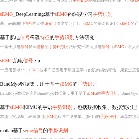
通过对模型的不断优化和调整，可以提升
手势识别
的准确性和实时性，推动
sE
sEMG
_DeepLearning:基于
sEMG
的深度学习
手势识别
基于表面肌电
信号
的动作
识别
（深度学习）1、
sEMG
的基础知识1-1
sEMG
的产
基于肌电
信号
稀疏
特征
的
手势识别
方法研究
**基于肌电
信号
稀疏
特征
的
手势识别
方法研究**表面肌电
信号
（
sEMG
）在人机
sEMG
肌电
信号
.zip
**应用领域**：
sEMG
技术广泛应用于康复医学（如肌肉损伤评估、康复进度监测）、运动科学（运动员表现分析、训练方法优化）、
BandMyo数据集，用于基于
sEMG
的
手势识别
BandMyo数据集这是BandMyo数据集，用于基于
sEMG
的
手势识别
。BandM
基于
sEMG
和IMU的手语
手势识别
，包括数据收集、数据预处理
本项目实现基于表面肌电(
sEMG
)和惯性测量单元(IMU)的
手势识别
，涵盖数据
matlab基于
semg信号
的
手势识别