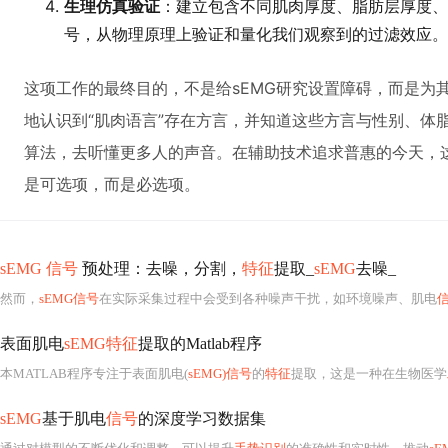
生理仿真验证
：建立包含不同肌肉厚度、脂肪层厚度、
号，从物理原理上验证和量化我们观察到的过滤效应。
这项工作的最终目的，不是给sEMG研究设置障碍，而是为
地认识到“肌肉语言”存在方言，并知道这些方言与性别、体
算法，去听懂更多人的声音。在辅助技术追求普惠的今天，
是可选项，而是必选项。
sEMG 信号
预处理：去噪，分割，
特征
提取_
sEMG
去噪_
然而，
sEMG信号
在实际采集过程中会受到各种噪声干扰，如环境噪声、肌电
表面肌电
sEMG特征
提取的Matlab程序
本MATLAB程序专注于表面肌电(
sEMG)信号
的
特征
提取，这是一种在生物医学
sEMG
基于肌电
信号
的深度学习数据集