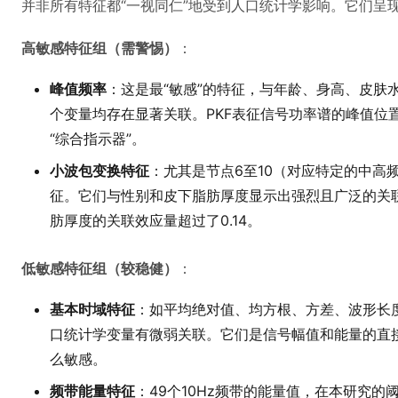
并非所有特征都“一视同仁”地受到人口统计学影响。它们呈
高敏感特征组（需警惕）
：
峰值频率
：这是最“敏感”的特征，与年龄、身高、皮肤
个变量均存在显著关联。PKF表征信号功率谱的峰值位
“综合指示器”。
小波包变换特征
：尤其是节点6至10（对应特定的中高频子带
征。它们与性别和皮下脂肪厚度显示出强烈且广泛的关联
肪厚度的关联效应量超过了0.14。
低敏感特征组（较稳健）
：
基本时域特征
：如平均绝对值、均方根、方差、波形长
口统计学变量有微弱关联。它们是信号幅值和能量的直
么敏感。
频带能量特征
：49个10Hz频带的能量值，在本研究