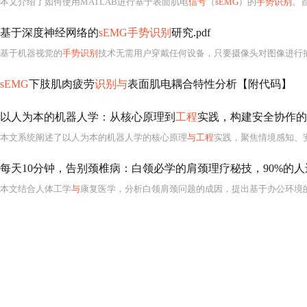
本文介绍了如何使用MATLAB进行基于表面肌电
信号
（
sEMG
）的
手势识别
。
基于深度神经网络的
sEMG手势识别
研究.pdf
基于机器视觉的
手势识别
技术无需用户穿戴任何设备，只要摄像头对图像进行
sEMG
下肢肌肉疲劳
识别与
表面肌电耦合特性分析【附代码】
以人为本的机器人学：从核心原理到
工程
实践，构建安全协作的
本文系统阐述了以人为本的机器人学的核心原理
与工程
实践，聚焦情境感知、安全合规交互和自适应学习
每天10分钟，告别颈椎病：白领必学的肩颈理疗秘技，90%的
本文结合人体工学
与
康复医学，分析白领肩颈问题的成因，提出基于办公环境的理疗干预策略。涵盖姿势矫正、