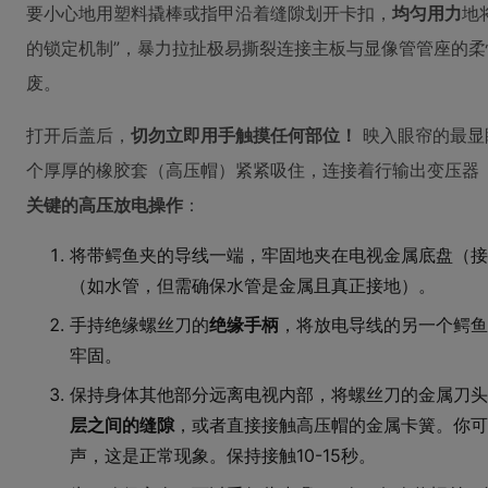
要小心地用塑料撬棒或指甲沿着缝隙划开卡扣，
均匀用力
地
的锁定机制”，暴力拉扯极易撕裂连接主板与显像管管座的
废。
打开后盖后，
切勿立即用手触摸任何部位！
映入眼帘的最显
个厚厚的橡胶套（高压帽）紧紧吸住，连接着行输出变压器
关键的高压放电操作
：
将带鳄鱼夹的导线一端，牢固地夹在电视金属底盘（接
（如水管，但需确保水管是金属且真正接地）。
手持绝缘螺丝刀的
绝缘手柄
，将放电导线的另一个鳄鱼
牢固。
保持身体其他部分远离电视内部，将螺丝刀的金属刀头
层之间的缝隙
，或者直接接触高压帽的金属卡簧。你可能
声，这是正常现象。保持接触10-15秒。