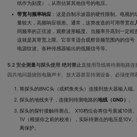
纸作为刻度），从而估算其他信号的电压。
带宽与频率响应
：这是自制示波器的硬性限制。电视的场
量较大，高频响应很差。通常，这类改造的可用带宽在
同频率的正弦波，观察波形幅度。当频率升高到一定程
这就是其带宽上限。它非常适合观察音频范围内的信号（2
电源纹波、各种传感器输出的低频信号等。
5.2 安全测量与探头使用
绝对禁止
直接用导线将待测电路连
因共地问题烧毁电脑声卡、放大器甚至待测设备。必须使用
将探头的BNC头（或鳄鱼夹头）连接到放大器输入端
探头的地线夹子，连接到待测电路的
地线（GND）
。
探头的探针接触待测点。 X10档位会将信号衰减10
1V（根据你之前的校准），实际待测点的电压是10V
离保护。