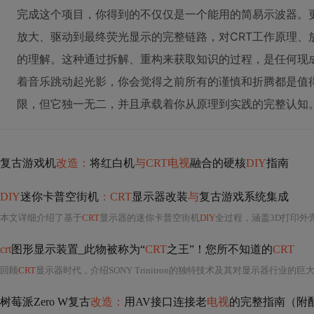
完成这个项目，你得到的不仅仅是一个能用的简易示波器。
放大、驱动到最终荧光显示的完整链路，对CRT工作原理、
的理解。这种通过拆解、重构来获取知识的过程，是任何现
着音乐跳动起光影，你会觉得之前所有的谨慎和折腾都是值
限，但它独一无二，并且承载着你从原理到实践的完整认知
复古游戏机
改造：
将红白机
与CRT电视
融合的硬核
DIY
指南
DIY
迷你卡普空街机
：CRT
显示器改装
与
复古游戏系统集成
本文详细介绍了基于
CRT
显示器的迷你卡普空街机
DIY
全过程，涵盖3D打印外
crt
图形显示装置_此物被称为“
CRT
之王”！您所不知道的
CRT
回顾
CRT
显示器时代，介绍SONY Trinitron的独特技术及其对显示器行业的巨大贡献。特丽珑
树莓派Zero W复古
改造：
用AV接口连接老
电视
的完整指南（附