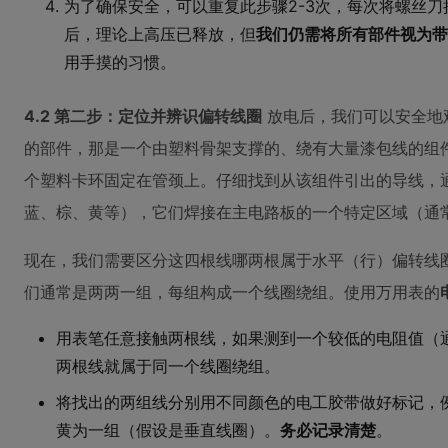
为了确保安全，可以重复此步骤2-3次，每次将螺丝
后，理论上高压已释放，但
我们仍需将所有部件视为带
用手摸的习惯。
4.2 第二步：定位并辨识偏转线圈
放电后，我们可以安全地
的部件，那是一个由塑料骨架支撑的、绕有大量漆包线的组
个塑料卡环固定在管颈上。仔细找到从该组件引出的导线，
蓝、棕、黄等），它们焊接在主电路板的一个特定区域（通
现在，我们需要区分这四根线哪两根属于水平（行）偏转线
们通常是两两一组，每组构成一个线圈绕组。使用万用表的
用表笔任意接触两根线，如果测到一个较低的电阻值（
两根线就属于同一个线圈绕组。
将找出的两组线分别用不同颜色的电工胶带做好标记，例
黄为一组（假设是垂直线圈）。
务必记录清楚
。