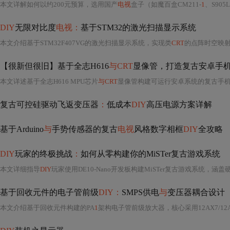
本文详解如何以约200元预算，选用国产
电视
盒子（如魔百盒CM211-
1
、S905L3芯片）搭配Emu
DIY
无限对比度
电视：
基于STM32的激光扫描显示系统
本文介绍基于STM32F407VG的激光扫描显示系统，实现类
CRT
的点阵时空映射成像。系统
【很新但很旧】基于全志H616
与CRT
显像管，打造复古安卓手
本文详述基于全志H616 MPU芯片
与CRT
显像管构建可运行安卓系统的复古手机全过程，涵盖硬件设计（六层主板、DDR3菊花链布线、模块化键盘板）、外设
复古可控硅驱动飞返变压器
：
低成本
DIY
高压电源方案详解
基于Arduino
与
手势传感器的复古
电视
风格数字相框
DIY
全攻略
DIY
玩家的终极挑战
：
如何从零构建你的MiSTer复古游戏系统
本文详细指导
DIY
玩家使用DE10-Nano开发板构建MiSTer复古游戏系统，涵盖硬件选型（FPGA、SDRAM、microSD）、系统镜像配置、核心加载
基于回收元件的电子管前级
DIY：
SMPS供电
与
变压器耦合设计
本文介绍基于回收元件构建的PA
1
架构电子管前级放大器，核心采用12AX7/12AT7双级真空管放大、开关电源（SMPS）提