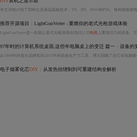
DIY
装机之显示器
本文详细介绍了四种主流液晶面板技术
：
TN、IPS、MVA和PVA。每种面板都有其独特的优势和应用场景，如TN面板以其低廉的价格和快速的响应时间适用于入门级显示器；IPS
推荐开源项目
：
LightGunVerter - 重燃你的老式光枪游戏体验
LightGunVerter是一款能让老式光枪游戏在现代LCD
电视
上重现活力的设备。它解决了传统光枪在
97年时的计算机系统桌面,这些年电脑桌上的变迁 篇一
：
设备的
电子烟雾化芯
DIY：
从发热丝绕制到可重建结构全解析