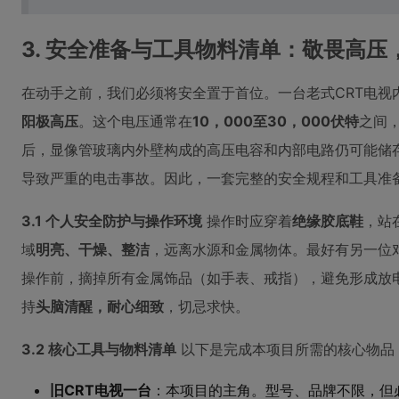
3. 安全准备与工具物料清单：敬畏高压
在动手之前，我们必须将安全置于首位。一台老式CRT电视
阳极高压
。这个电压通常在
10，000至30，000伏特
之间
后，显像管玻璃内外壁构成的高压电容和内部电路仍可能储
导致严重的电击事故。因此，一套完整的安全规程和工具准
3.1 个人安全防护与操作环境
操作时应穿着
绝缘胶底鞋
，站
域
明亮、干燥、整洁
，远离水源和金属物体。最好有另一位
操作前，摘掉所有金属饰品（如手表、戒指），避免形成放
持
头脑清醒，耐心细致
，切忌求快。
3.2 核心工具与物料清单
以下是完成本项目所需的核心物品
旧CRT电视一台
：本项目的主角。型号、品牌不限，但