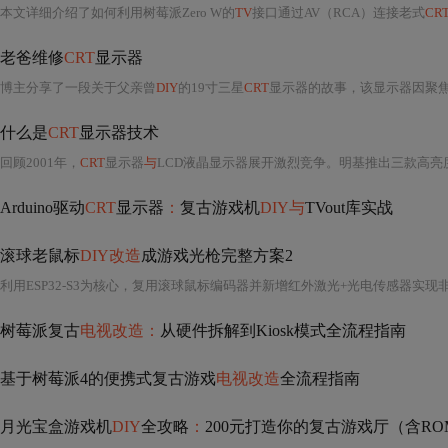
本文详细介绍了如何利用树莓派Zero W的
TV
接口通过AV（RCA）连接老式
CR
老爸维修
CRT
显示器
博主分享了一段关于父亲曾
DIY
的19寸三星
CRT
显示器的故事，该显示器因聚焦级受潮而模糊。文章回顾了从1985
什么是
CRT
显示器技术
回顾2001年，
CRT
显示器
与
LCD液晶显示器展开激烈竞争。明基推出三款高亮
Arduino驱动
CRT
显示器
：
复古游戏机
DIY与
TVout库实战
滚球老鼠标
DIY改造
成游戏光枪完整方案2
树莓派复古
电视改造：
从硬件拆解到Kiosk模式全流程指南
基于树莓派4的便携式复古游戏
电视改造
全流程指南
月光宝盒游戏机
DIY
全攻略
：
200元打造你的复古游戏厅（含R