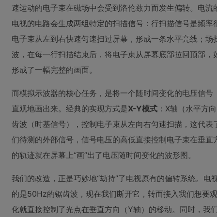
速运动的电子束在磁场中会受到洛伦兹力而发生偏转。电流
电视的电路会生成两组特定的扫描信号：行扫描信号是频率很高
电子束从左到右快速匀速扫过屏幕，形成一条水平亮线；场扫
波，在每一行扫描结束后，将电子束从屏幕底部拉回顶部，
形成了一幅完整的画面。
而模拟示波器的核心任务，是将一个随时间变化的电压信号
直观地画出来。经典的实现方式是
X-Y模式
：X轴（水平方
齿波（时基信号），控制电子束从左向右匀速扫描，这代表
们待测的外部信号，信号电压的高低直接控制电子束在垂直
的轨迹就在屏幕上“画”出了电压随时间变化的波形图。
我们的改造，正是巧妙地“劫持”了电视原有的偏转系统。电
的是50Hz的锯齿波，现在我们断开它，转而接入我们想要
化就直接控制了光点在垂直方向（Y轴）的移动。同时，我