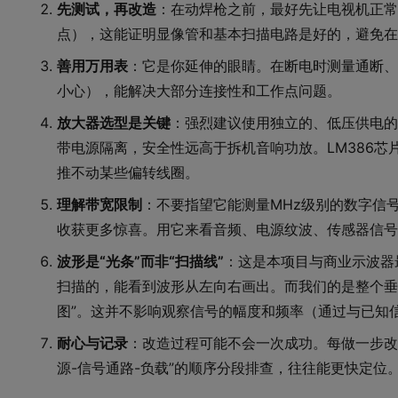
先测试，再改造
：在动焊枪之前，最好先让电视机正常
点），这能证明显像管和基本扫描电路是好的，避免在
善用万用表
：它是你延伸的眼睛。在断电时测量通断、
小心），能解决大部分连接性和工作点问题。
放大器选型是关键
：强烈建议使用独立的、低压供电的
带电源隔离，安全性远高于拆机音响功放。LM386
推不动某些偏转线圈。
理解带宽限制
：不要指望它能测量MHz级别的数字信
收获更多惊喜。用它来看音频、电源纹波、传感器信号
波形是“光条”而非“扫描线”
：这是本项目与商业示波器
扫描的，能看到波形从左向右画出。而我们的是整个垂
图”。这并不影响观察信号的幅度和频率（通过与已知
耐心与记录
：改造过程可能不会一次成功。每做一步改
源-信号通路-负载”的顺序分段排查，往往能更快定位