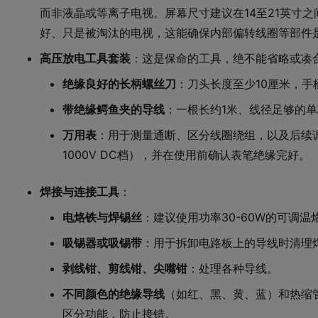
而非液晶或等离子电视。屏幕尺寸建议在14至21英寸
好、只是被淘汰的电视，这能确保内部偏转线圈等部件
高压放电工具套装
：这是保命的工具，绝不能省略或凑
绝缘良好的长柄螺丝刀
：刀头长度至少10厘米，
带绝缘鳄鱼夹的导线
：一根长约1米、线径足够的
万用表
：用于测量通断、区分线圈绕组，以及后续
1000V DC档），并在使用前确认表笔绝缘完好。
焊接与连接工具
：
电烙铁与焊锡丝
：建议使用功率30-60W的可调
吸锡器或吸锡带
：用于拆卸电路板上的导线时清理
剥线钳、剪线钳、尖嘴钳
：处理各种导线。
不同颜色的绝缘导线
（如红、黑、黄、蓝）和热缩
区分功能，防止接错。