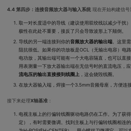
4.4 第四步：连接音频放大器与输入系统
现在开始构建信号
取一对长度适中的导线（建议使用双绞线以减少干扰）
极性在此处不重要，接反了只会导致波形上下颠倒。
导线的另一端连接到你的
音频放大器的输出端
。这里需
阻抗很低。如果你的功放板是OCL（无输出电容）电
电功放，其输出端可能有一个大电容隔直，也可以直接
用表测量一下放大器输出端在无信号时的直流电压，应为
流电压的输出直接接到线圈上
，这会烧毁线圈。
在放大器输入端，焊接一个3.5mm音频母座，方便连
接下来处理
X轴基准
：
电视主板上的行偏转线圈驱动电路仍在工作。为了获得
定），有时需要微调。找到主板上与行偏转线圈相连的
为H-POS或H-CENTER），用小螺丝刀微调它，