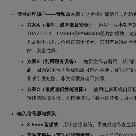
信号处理核心——音频放大器
：这是将外部信号适配给
方案A（推荐，成本低且安全）
：购买一片
小功率
TDA2030A、LM386或PAM8403芯片的模块
几瓦到十几瓦，价格仅需十多元。它们有标准的音
好，安全性高。
方案B（利用现有设备）
：如原文作者所用，从旧
高
，因为家用音响功放输出可能不共地，且功率较
圈或引发短路。非资深爱好者不推荐。
方案C（最简易但性能有限）
：使用电脑耳机口直
转线圈阻抗很低，直接连接几乎看不到波形，且可
输入信号源与探头
：
3.5mm音频线
：用于连接电脑、手机或信号发生器
示波器探头（可选但强烈推荐）
：一个普通的X1/