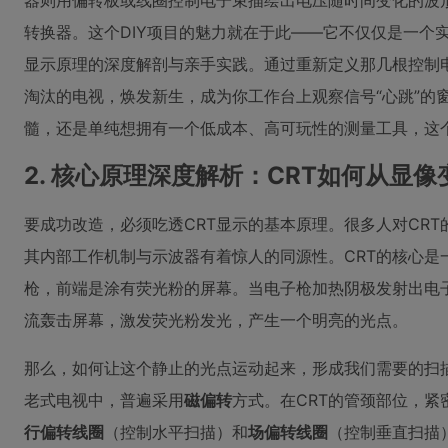
器则用偏转板或线圈控制电子束描绘出电压随时间变化的波形
转换器。这个DIY项目的魅力就在于此——它不仅仅是一个
显示原理的深度解剖与亲手实践。通过重新定义那几根控制
淘汰的电视，焕发新生，成为你工作台上观察信号“心跳”的
髓，还是单纯想拥有一个低成本、高可玩性的测量工具，这
2. 核心原理深度解析：CRT如何从显像
要成功改造，必须吃透CRT显示的基本原理。很多人对CRT
其内部工作机制与示波器有着惊人的同源性。CRT的核心是
枪，前端是涂有荧光粉的屏幕。当电子枪加热阴极发射出电
流轰击屏幕，激发荧光粉发光，产生一个明亮的光点。
那么，如何让这个静止的光点运动起来，形成我们需要的扫
老式电视中，普遍采用
磁偏转
方式。在CRT的管颈部位，
行偏转线圈
（控制水平扫描）和
场偏转线圈
（控制垂直扫描