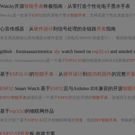
Watchy开源
智能手表
终极指南
：
从零打造个性化电子墨水手表
Watchy是一款基于
ESP32
的开源电子墨水
智能手表
，支持高度个性化表盘设计与功能扩展。
心音传感器
：
从
硬件设计
到信号处理的全链路
开发
指南
github
-
forairaaaaa/monica
: diy
watch based on
esp32-s3
and amoled s
GitHub
-
forairaaaaa/monica是一个基于
ESP32-S3
微控制器和AMOLED屏幕的
DI
基于
ESP32-S3
的
智能手表：
从
硬件设计
到
低功耗固件
的完整
开
ESP32-
Smart
-
Watch
:
基于
ESP32
且与Arduino IDE兼容的开源
智能
ESP32智能手表
该项目是一个基于
ESP32
的完全开源的
智能手表
，该项目正在进行更新，请参阅该项
基于
esp32s3
的物联网作品
本文介绍了基于
ESP32-S3
芯片的物联网项目
开发
，包括
DIY智能手表
、智能家居控制器、环
ESP32-S
2
开发
板
-
电路方案