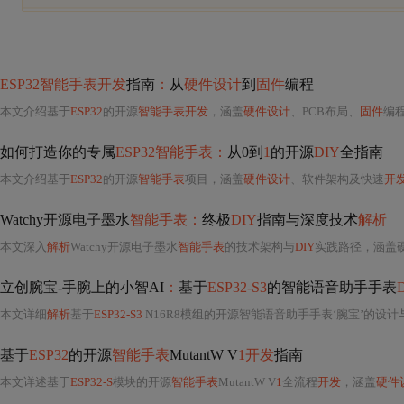
ESP32智能手表开发
指南
：
从
硬件设计
到
固件
编程
本文介绍基于
ESP32
的开源
智能手表开发
，涵盖
硬件设计
、PCB布局、
固件
编程及功
如何打造你的专属
ESP32智能手表：
从0到
1
的开源
DIY
全指南
本文介绍基于
ESP32
的开源
智能手表
项目，涵盖
硬件设计
、软件架构及快速
开
Watchy开源电子墨水
智能手表：
终极
DIY
指南与深度技术
解析
本文深入
解析
Watchy开源电子墨水
智能手表
的技术架构与
DIY
实践路径，涵盖
立创腕宝-手腕上的小智AI
：
基于
ESP32-S3
的智能语音助手手表
本文详细
解析
基于
ESP32-S3
N16R8模组的开源智能语音助手手表‘腕宝’的设计与实现。涵
基于
ESP32
的开源
智能手表
MutantW V
1开发
指南
本文详述基于
ESP32-S
模块的开源
智能手表
MutantW V
1
全流程
开发
，涵盖
硬件