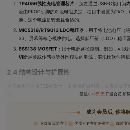
TP4056线性充电管理芯片
：负责通过USB-C接口为
流由PROG引脚的对地电阻决定，项目中设置为2kΩ，
池，这个电流是安全且合适的。
MIC5219/RT9013 LDO稳压器
：用于将电池电压（约3.7
S3、屏幕等核心模块供电。选择低压差（LDO）稳压
BSS138 MOSFET
：用于电源路径控制。例如，可以用一
切断屏幕或传感器等外围模块的电源，实现比软件待机
2.4 结构设计与扩展性
手表采用了两块PCB的设计：主板和扩展坞板。主板集成了所
最低
0.47元/天
开通会员,解
弹
成为会员后, 你将
下载资源随意下
优质VIP博文免费学
优质文