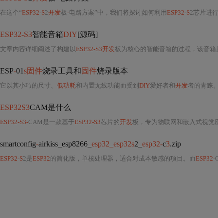
在这个“
ESP32-S
2
开发
板
-
电路方案”中，我们将探讨如何利用
ESP32-S
2芯片进
ESP32-S3
智能音箱
DIY
[源码]
文章内容详细阐述了构建以
ESP32-S3开发
板为核心的智能音箱的过程，该音箱具
ESP
-
01
s固件
烧录工具和
固件
烧录版本
它以其小巧的尺寸、
低功耗
和内置无线功能而受到
DIY
爱好者和
开发
者的青睐
ESP32S3
CAM是什么
ESP32-S3-
CAM是一款基于
ESP32-S3
芯片的
开发
板，专为物联网和嵌入式视觉应用设计。它具备高性能处理器、丰富的外
smartconfig
-
airkiss_esp8266_
esp32_esp32s
2_
esp32-
c
3
.zip
ESP32-S
2是
ESP32
的简化版，单核处理器，适合对成本敏感的项目。而
ESP32-