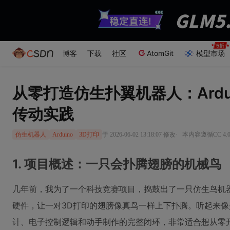
博客
下载
社区
AtomGit
模型市场
从零打造仿生扑翼机器人：Ardu
传动实践
·
于 2026-06-02 13:18:07 修改
本内容遵循CC 4.
仿生机器人
Arduino
3D打印
1. 项目概述：一只会扑腾翅膀的机械鸟
几年前，我为了一个科技竞赛项目，捣鼓出了一只仿生鸟机
硬件，让一对3D打印的翅膀像真鸟一样上下扑腾。听起来
计、电子控制逻辑和动手制作的完整闭环，非常适合想从零开