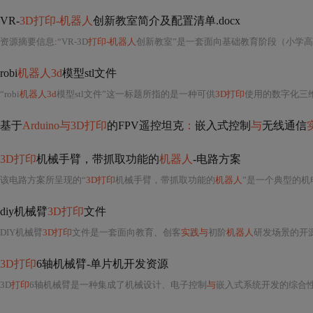
VR-
3D打印-机器人
创新教室简介及配置清单.docx
资源摘要信息
:
“VR-3D
打印-机器人
创新教室”是一套面向基础教育阶段（小学高
robi
机器人3d
模型stl文件
“robi
机器人3d
模型stl文件”这一标题所指的是一种可供
3D打印
使用的数字化三维模型文件，
基于
Arduino与3D打印
的FPV遥控坦克
：
嵌入式控制
与
无线通信
3D打印
机械手臂，带抓取功能的
机器人
-电路方案
该电路方案所呈现的“
3D打印
机械手臂，带抓取功能的
机器人
”是一个典型的机
diy机械臂
3D打印
文件
DIY机械臂
3D打印
文件是一套面向教育、创客
实践与
初阶
机器人
研发场景的开
3D打印
6轴机械臂-单片机开发资源
3D
打印
6轴机械臂是一种集成了机械设计、电子控制
与
嵌入式系统开发的综合