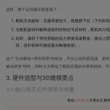
这样，整个运动循环就变成了：
舵机主动旋转，克服弹簧扭力，将翅膀下拉（下扑阶段
当舵机旋转到极限或收到控制信号反转时，舵机卸力或
此时，储存了弹性势能的扭力弹簧迅速释放，驱动上臂
段，连杆机构可能使翼尖略微收拢）。
这个“主动驱动+弹性回弹”的组合，不仅让动作更迅速、更有
被动舒张”特性，同时大大降低了舵机所需的功率和扭矩，
3. 硬件选型与3D建模要点
3.1 核心电子元件清单与考量
最低
0.47元/天
开通会员,解
硬件不在多，在于匹配和可靠。以下是经过验证的清单：