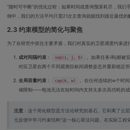
“随时可中断”的优化过程：如果时间或查询预算耗尽，我们
例中，我们的方法平均只需21次主查询就能找到接近最优的
2.3 约束模型的简化与聚焦
为了在研究中抓住主要矛盾，我们对真实的卫星调度约束进
成对间隔约束
：
。如果任务i和j都
sep(i, j, δ)
对应卫星在两个不同观测目标间调整姿态并重新稳定所
全局容量约束
：
。在任何连续的w个时间
cap(k, w)
储限制——电池无法在短时间内支持太多次高功耗的成
注意
：这个简化模型是方法论研究的基石。它剥离了云层
元反馈中学习约束结构”这一核心算法问题。在实际工程