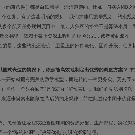
”（约束条件）都是白纸黑字、清清楚楚的。比如，任务A和B之
排2个任务。有了这些明确的规则，我们才能用数学规划、约束规
的多个航天任务规划项目中，最让人头疼的恰恰不是算法本身，而
余量文档里，依赖于某个资深工程师的经验公式，或者被封装在一
烦的是，这些约束还会变：卫星上的部件老化、固件升级、任务
以显式表达的情况下，依然能高效地制定出优秀的调度方案？
本
求一开始就拥有完美的数学模型，而是转向一种更务实、更交互
）当作一个只会回答“是”或“否”的“预言机”。我们的算法则扮演
，来逐步摸索出隐藏在背后的约束规律，并在此过程中同步优化
统、黑盒验证流程或经验性规则的资源分配、生产排程、路径规
一个“系统辨识”与“决策优化”交织的探索过程。