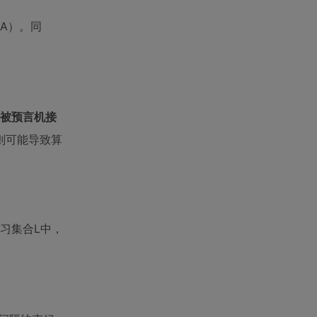
A）。同
。
案被预言机接
则可能导致算
习集合L中，