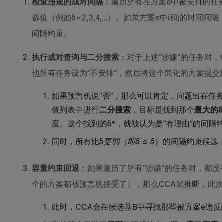
检查违规的成对间隔
：遍历所有在方案e中被安排的任
选值（例如δ=2,3,4,...）。如果方案e中i和j的
间隔约束。
执行成对查询与二分搜索
：对于上述“涉嫌”的任务对，
他所有任务设为“不安排”，然后将这个简化的方案提交
如果预言机说“否”，那么可以肯定，问题出在任务
值列表中进行
二分搜索
，目标是找到那个
最大的
度。这个找到的δ*，就被认为是“有理由”的间隔
同时，所有比δ
更弱（即δ ≤ δ
）的间隔约束候选
容量约束回退
：如果遍历了所有“涉嫌”的任务对，都
个的方案都被预言机接受了），那么CCA就推断，此
此时，CCA会在候选基B中寻找那些被方案e违