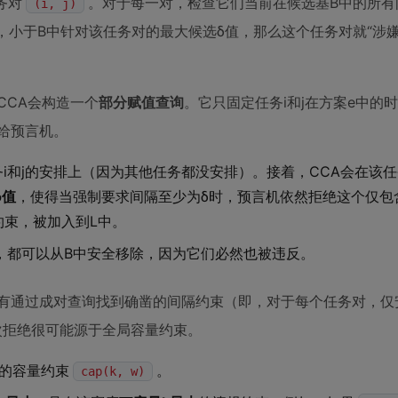
务对
。对于每一对，检查它们当前在候选基B中的所有
(i, j)
时间间隔，小于B中针对该任务对的最大候选δ值，那么这个任务对就“涉
CCA会构造一个
部分赋值查询
。它只固定任务i和j在方案e中的
给预言机。
i和j的安排上（因为其他任务都没安排）。接着，CCA会在该任
δ值
，使得当强制要求间隔至少为δ时，预言机依然拒绝这个仅包含
约束，被加入到L中。
，都可以从B中安全移除，因为它们必然也被违反。
没有通过成对查询找到确凿的间隔约束（即，对于每个任务对，仅
次拒绝很可能源于全局容量约束。
反的容量约束
。
cap(k, w)