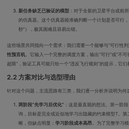
新任务缺乏已验证的模型
：对于全新的卫星平台或前
的仿真器。这个仿真器能准确判断一个计划是否可行，但
秒”），极其困难且容易出错。
这些场景共同指向一个需求：我们需要一个能够与“可行性判
性预言机
。它输入一个完整的调度方案，输出“可行”或“不可
超限”，验证工具可能只给一个“违反飞行规则”的提示，它
2.2 方案对比与选型理由
针对这个问题，主流思路有三类，我们逐一分析并说明为何选
两阶段“先学习后优化”
：这是最直观的想法。第一阶段
询，目标是完全或近似地学习出隐藏的约束模型T。第
晰，但缺点明显：
学习阶段成本高昂
。为了完整学习模