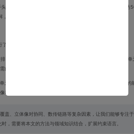
手头至少有一个可行的方案。实验数据也支撑了这一点：在多达5
解，而两阶段方法固定需要100次查询，且解的质量并无优势。
行了大幅简化，聚焦于两类最核心、最具代表性的约束族：
被安排，那么它们的执行时间点之差的绝对值必须至少为δ个时间单
需的时间。δ的值取决于两个目标之间的角距离。
单元窗口内，被安排的任务数量不能超过k个。这模拟了卫星的
像动作，或者固态存储器写入带宽有限。
覆盖、立体像对协同、数传链路等复杂因素，让我们能够专注于
化时，需要将本文的方法与领域知识结合，扩展约束语言。