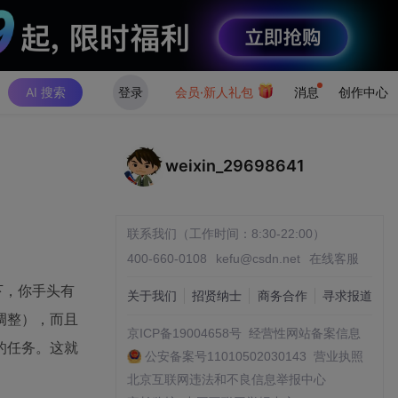
AI 搜索
登录
会员·新人礼包
消息
创作中心
weixin_29698641
联系我们（工作时间：8:30-22:00）
400-660-0108
kefu@csdn.net
在线客服
下，你手头有
关于我们
招贤纳士
商务合作
寻求报道
调整），而且
京ICP备19004658号
经营性网站备案信息
的任务。这就
公安备案号11010502030143
营业执照
北京互联网违法和不良信息举报中心