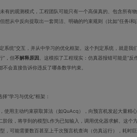
所未有的观测模式，工程团队可能只有一个高保真的、包含所有物
想从中反向提取出一套简洁、明确的约束规则（比如“任务i和j
定系统”交互，并从中学习的优化框架。这个判定系统，就是我
行”，但
不解释原因
。这模拟了工程现实：仿真器报错可能是“反
们都不会直接告诉你违反了哪条数学约束。
择“学习与优化”框架：
，使用主动约束获取算法（如QuAcq），向预言机发起大量精
二阶段，将学到的模型L作为已知输入，调用优化器求解。这个
型，可能需要数百甚至上千次预言机查询（仿真运行），耗时巨