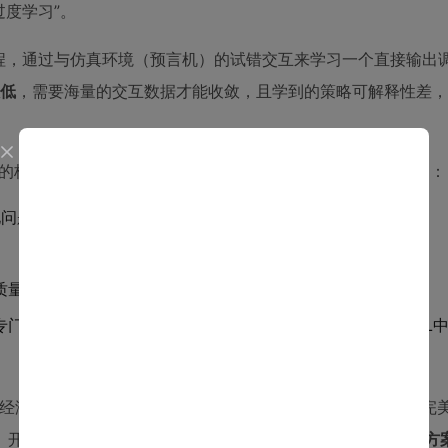
度学习”。
程，通过与仿真环境（预言机）的试错交互来学习一个直接输出
低
，需要海量的交互数据才能收敛，且学到的策略可解释性差，
的核心思想是
交织进行
，而非顺序进行。算法在每一轮迭代中：
问题，得到一个当前“看起来最好”的调度方案。
质量解，算法可以提前终止。
专门的
约束获取程序
，分析并可能学到一条新的约束，加入到L
“经济性”原则。工程师不需要等待一个可能永远也学不完的、完
）开始，就在不断产出
即时可用的、质量逐步提升的可行调度方