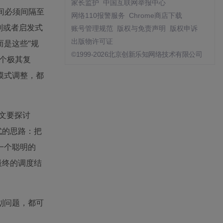
家长监护
中国互联网举报中心
间必须间隔至
网络110报警服务
Chrome商店下载
划或者启发式
账号管理规范
版权与免责声明
版权申诉
出版物许可证
是这些“规
©1999-2026北京创新乐知网络技术有限公司
个极其复
模式调整，都
文要探讨
式的思路：把
一个聪明的
最终的调度结
划问题，都可