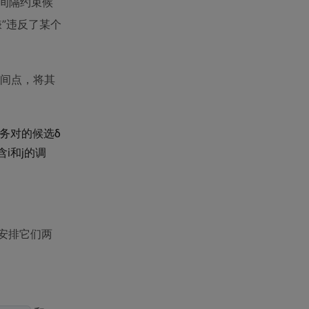
间隔约束候
嫌”违反了某个
时间点，将其
务对的候选δ
i和j的调
安排它们两