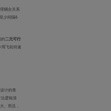
理耦合关系
至少间隔δ
们的
二元可行
作用飞轮转速
心设计的查
方法逻辑清
大。而且，