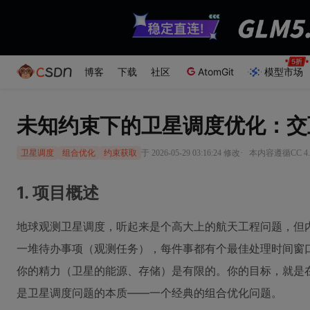
博客
下载
社区
AtomGit
模型市场
未知约束下的卫星调度优化：交
·
于 2026-05-29 03:16:24 修改
本内容遵循CC 4.
卫星调度
组合优化
约束获取
1. 项目概述
地球观测卫星调度，听起来是个高大上的航天工程问题，但内
一堆待办事项（观测任务），每件事都有个最佳处理时间窗
你的精力（卫星的能源、存储）是有限的。你的目标，就是
是卫星调度问题的本质——一个经典的组合优化问题。