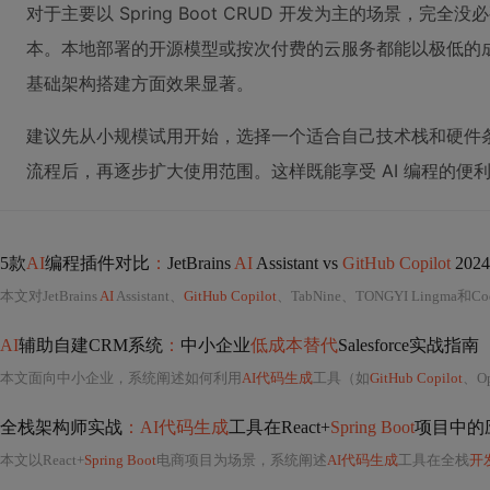
对于主要以 Spring Boot CRUD 开发为主的场景，完全没必要
本。本地部署的开源模型或按次付费的云服务都能以极低的
基础架构搭建方面效果显著。
建议先从小规模试用开始，选择一个适合自己技术栈和硬件
流程后，再逐步扩大使用范围。这样既能享受 AI 编程的便
5款
AI
编程插件对比
：
JetBrains
AI
Assistant vs
GitHub Copilot
202
本文对JetBrains
AI
Assistant、
GitHub Copilot
、TabNine、TONGYI Lingma和
AI
辅助自建CRM系统
：
中小企业
低成本替代
Salesforce实战指南
本文面向中小企业，系统阐述如何利用
AI代码生成
工具（如
GitHub Copilot
、Op
全栈架构师实战
：AI代码生成
工具在React+
Spring Boot
项目中的
本文以React+
Spring Boot
电商项目为场景，系统阐述
AI代码生成
工具在全栈
开