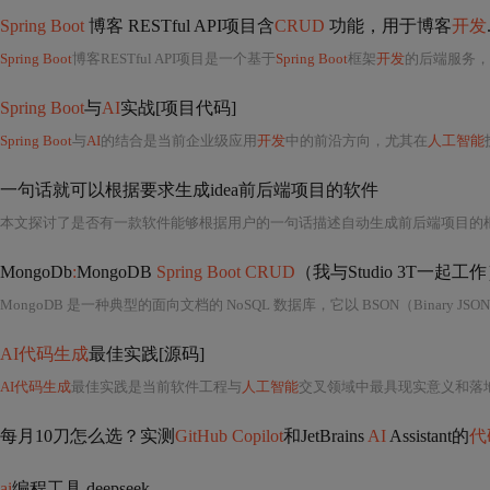
Spring Boot
博客 RESTful API项目含
CRUD
功能，用于博客
开发
Spring Boot
博客RESTful API项目是一个基于
Spring Boot
框架
开发
的后端服务，
Spring Boot
与
AI
实战[项目代码]
Spring Boot
与
AI
的结合是当前企业级应用
开发
中的前沿方向，尤其在
人工智能
一句话就可以根据要求生成idea前后端项目的软件
本文探讨了是否有一款软件能够根据用户的一句话描述自动生成前后端项目的
MongoDb
:
MongoDB
Spring Boot CRUD
（我与Studio 3T一起工
AI代码生成
最佳实践[源码]
AI代码生成
最佳实践是当前软件工程与
人工智能
交叉领域中最具现实意义和落地价值的技术课题之一。它远非简单地将自然语言指
每月10刀怎么选？实测
GitHub Copilot
和JetBrains
AI
Assistant的
代
ai
编程工具 deepseek