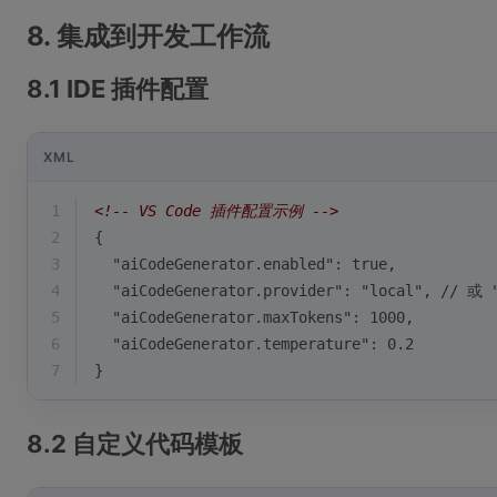
8. 集成到开发工作流
8.1 IDE 插件配置
XML
1
<!-- VS Code 插件配置示例 -->
2
{
3
  "aiCodeGenerator.enabled": true,
4
  "aiCodeGenerator.provider": "local", // 或 
5
  "aiCodeGenerator.maxTokens": 1000,
6
  "aiCodeGenerator.temperature": 0.2
7
}
8.2 自定义代码模板