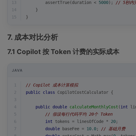
13
        assertTrue(duration < 
5000
); 
// 5秒内
14
    }
15
}
7. 成本对比分析
7.1 Copilot 按 Token 计费的实际成本
JAVA
1
// Copilot 成本计算模拟
2
public
class
CopilotCostCalculator
{
3
4
public
double
calculateMonthlyCost
(
int
 li
5
// 假设每行代码平均 20个 Token
6
int
 tokens = linesOfCode * 
20
;
7
double
 baseFee = 
10.0
; 
// 基础月费