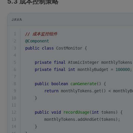
5.3 成本控制策略
JAVA
1
// 成本监控组件
2
@Component
3
public
class
CostMonitor
{
4
5
private
final
 AtomicInteger monthlyTokens
6
private
final
int
 monthlyBudget = 
100000
;
7
8
public
boolean
canGenerate
()
{
9
return
 monthlyTokens.get() < monthlyB
10
    }
11
12
public
void
recordUsage
(
int
 tokens)
{
13
        monthlyTokens.addAndGet(tokens);
14
    }