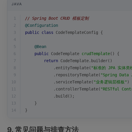
JAVA
1
// Spring Boot CRUD 模板定制
2
@Configuration
3
public
class
CodeTemplateConfig
{
4
5
@Bean
6
public
 CodeTemplate 
crudTemplate
()
{
7
return
 CodeTemplate.builder()
8
            .entityTemplate(
"标准的 JPA 实体类
9
            .repositoryTemplate(
"Spring Data 
10
            .serviceTemplate(
"业务逻辑层模板"
)
11
            .controllerTemplate(
"RESTful Con
12
            .build();
13
    }
14
}
9. 常见问题与排查方法