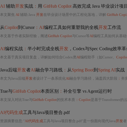
AI
辅助
开发
实战
：
用
GitHub Copilot
高效完成 Java 毕业设计项
本文聚焦
AI
辅助 Java
开发
在毕业设计场景中的工程化落地，详解
GitHub Copi
从
Copilot
到Cursor
：AI
编程工具如何重塑我的全栈
开发
工作流
本文基于作者实际经验，阐述
GitHub Copilot
与Cursor等
AI
编程工具如何从基础代码补全升级为具备意
AI
编程实战
：
半小时完成全栈
开发
，Codex与Spec Coding效率
本文基于真实项目复盘，详解如何结合Codex类
AI
编程助手（如Cursor、
Copilo
Java后端
开发
者
AI
融合学习路线
：
从
Spring Boot
到
Spring AI
实战
本文为Java后端
开发
者设计了一条系统化
AI
融合学习路径，涵盖四大阶段
：
夯
Trae与
GitHub Copilot
本质区别
：
补全引擎 vs Agent运行时
本文深入对比Trae与
GitHub Copilot
的技术本质
：Copilot
是基于Transformer的云端上下文感知补全引擎，专注代码片段预测，不执行、无状态；Trae则是本地优先的
AI代码生成
工具与Java项目整合.pdf
资源摘要信息
:
"
AI代码生成
工具与Java项目整合.pdf"是一份面向现代Java
开发
者