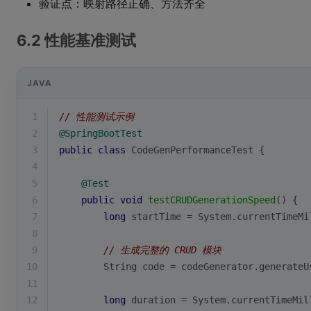
验证点：映射路径正确、方法齐全
6.2 性能基准测试
JAVA
1
// 性能测试示例
2
@SpringBootTest
3
public
class
CodeGenPerformanceTest
{
4
5
@Test
6
public
void
testCRUDGenerationSpeed
()
{
7
long
 startTime = System.currentTimeMi
8
9
// 生成完整的 CRUD 模块
10
        String code = codeGenerator.generateU
11
12
long
 duration = System.currentTimeMil