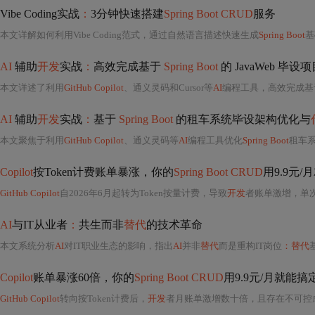
Vibe Coding实战
：
3分钟快速搭建
Spring Boot CRUD
服务
本文详解如何利用Vibe Coding范式，通过自然语言描述快速生成
Spring Boot
基
AI
辅助
开发
实战
：
高效完成基于
Spring Boot
的 JavaWeb 毕设
本文详述了利用
GitHub Copilot
、通义灵码和Cursor等
AI
编程工具，高效完成基
AI
辅助
开发
实战
：
基于
Spring Boot
的租车系统毕设架构优化与
本文聚焦于利用
GitHub Copilot
、通义灵码等
AI
编程工具优化
Spring Boot
租车系统
Copilot
按Token计费账单暴涨，你的
Spring Boot CRUD
用9.9元
GitHub Copilot
自2026年6月起转为Token按量计费，导致
开发
者账单激增，单
AI
与IT从业者
：
共生而非
替代
的技术革命
本文系统分析
AI
对IT职业生态的影响，指出
AI
并非
替代
而是重构IT岗位
：替代
Copilot
账单暴涨60倍，你的
Spring Boot CRUD
用9.9元/月就能搞
GitHub Copilot
转向按Token计费后，
开发
者月账单激增数十倍，且存在不可控成本与代码质量风险。飞算Java