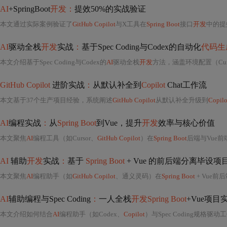
AI
+SpringBoot
开发：
提效50%的实战验证
本文通过实际案例验证了
GitHub Copilot
与X工具在
Spring Boot
接口
开发
中的提
AI
驱动全栈
开发
实战
：
基于Spec Coding与Codex的自动化
代码生
本文介绍基于Spec Coding与Codex的
AI
驱动全栈
开发
方法，涵盖环境配置（Curso
GitHub Copilot
进阶实战
：
从默认补全到
Copilot
Chat工作流
本文基于37个生产项目经验，系统阐述
GitHub Copilot
从默认补全升级到
Copilo
AI
编程实战
：
从
Spring Boot
到Vue，提升
开发
效率与核心价值
本文聚焦
AI
编程工具（如Cursor、
GitHub Copilot
）在
Spring Boot
后端与Vue前
AI
辅助
开发
实战
：
基于
Spring Boot
+ Vue 的前后端分离毕设
本文聚焦
AI
编程助手（如
GitHub Copilot
、通义灵码）在
Spring Boot
+ Vue前
AI
辅助编程与Spec Coding
：
一人全栈
开发Spring Boot
+Vue项目
本文介绍如何结合
AI
编程助手（如Codex、
Copilot
）与Spec Coding规格驱