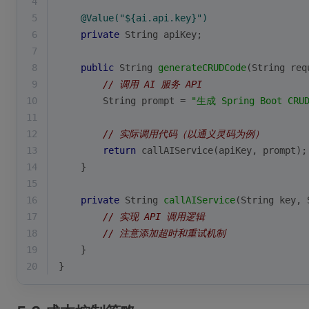
4
5
@Value("${ai.api.key}")
6
private
 String apiKey;
7
8
public
 String 
generateCRUDCode
(String req
9
// 调用 AI 服务 API
10
        String prompt = 
"生成 Spring Boot CR
11
12
// 实际调用代码（以通义灵码为例）
13
return
 callAIService(apiKey, prompt);
14
    }
15
16
private
 String 
callAIService
(String key, 
17
// 实现 API 调用逻辑
18
// 注意添加超时和重试机制
19
    }
20
}