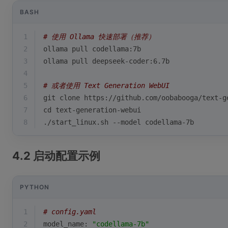
BASH
1
# 使用 Ollama 快速部署（推荐）
2
ollama pull codellama:7b
3
ollama pull deepseek-coder:6.7b
4
5
# 或者使用 Text Generation WebUI
6
git 
clone
 https://github.com/oobabooga/text-g
7
cd
 text-generation-webui
8
./start_linux.sh --model codellama-7b
4.2 启动配置示例
PYTHON
1
# config.yaml
2
model_name: 
"codellama-7b"