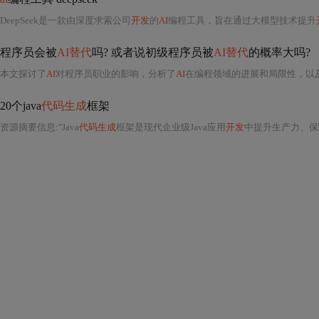
DeepSeek是一款由深度求索公司
开发
的
AI
编程工具，旨在通过大模型技术提升
程序员会被
AI替代
吗? 或者说初级程序员被
AI替代
的概率大吗?
本文探讨了
AI
对程序员职业的影响，分析了
AI
在编程领域的进展和局限性，以
20个java
代码生成
框架
资源摘要信息
:
"Java
代码生成
框架是现代企业级Java应用
开发
中提升生产力、保障代