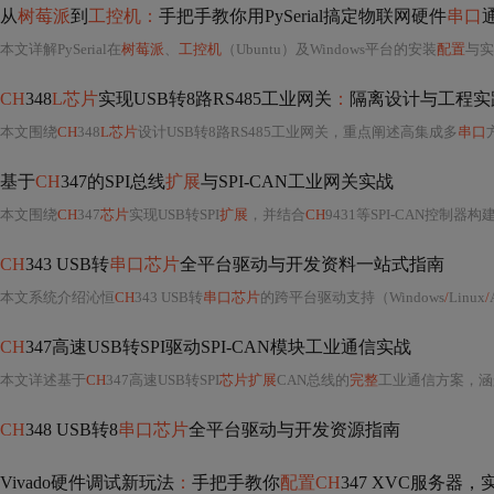
从
树莓派
到
工控机：
手把手教你用PySerial搞定物联网硬件
串口
本文详解PySerial在
树莓派
、
工控机
（Ubuntu）及Windows平台的安装
配置
与实
CH
348
L芯片
实现USB转8路RS485工业网关
：
隔离设计与工程实
本文围绕
CH
348
L芯片
设计USB转8路RS485工业网关，重点阐述高集成多
串口
基于
CH
347的SPI总线
扩展
与SPI-CAN工业网关实战
本文围绕
CH
347
芯片
实现USB转SPI
扩展
，并结合
CH
9431等SPI-CAN控制器构建低成本、高可靠工业CAN网关。涵盖硬件选型（QFN24封装
CH
343 USB转
串口芯片
全平台驱动与开发资料一站式指南
本文系统介绍沁恒
CH
343 USB转
串口芯片
的跨平台驱动支持（Windows
/
Linux
/
CH
347高速USB转SPI驱动SPI-CAN模块工业通信实战
本文详述基于
CH
347高速USB转SPI
芯片扩展
CAN总线的
完整
工业通信方案，涵
CH
348 USB转8
串口芯片
全平台驱动与开发资源指南
Vivado硬件调试新玩法
：
手把手教你
配置CH
347 XVC服务器，