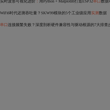
实时波形可视化进阶
：
用Python + Matplotlib打造ESP32
串口
数据
WiFi6时代还测吞吐量？SKW99模块的5个工业级应用
实测
数据
串口
连接频繁失败？深度剖析硬件兼容性与驱动根源的7大排查