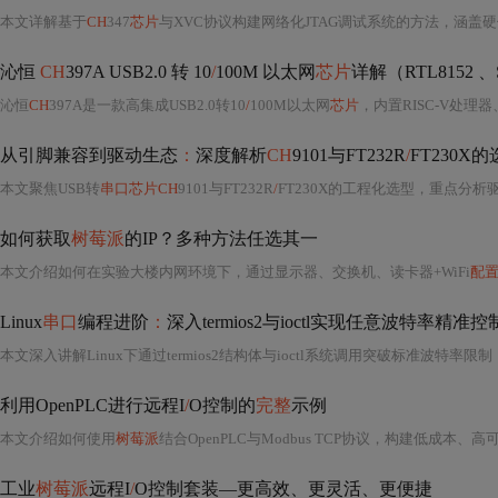
本文详解基于
CH
347
芯片
与XVC协议构建网络化JTAG调试系统的方法，涵盖硬件
沁恒
CH
397A USB2.0 转 10
/
100M 以太网
芯片
详解（RTL8152 
沁恒
CH
397A是一款高集成USB2.0转10
/
100M以太网
芯片
，内置RISC-V处理器、USB PHY
从引脚兼容到驱动生态
：
深度解析
CH
9101与FT232R
/
FT230X
本文聚焦USB转
串口芯片CH
9101与FT232R
/
FT230X的工程化选型，重点分析驱动生态（CDC免驱
如何获取
树莓派
的IP？多种方法任选其一
本文介绍如何在实验大楼内网环境下，通过显示器、交换机、读卡器+WiFi
配
Linux
串口
编程进阶
：
深入termios2与ioctl实现任意波特率精准控
利用OpenPLC进行远程I
/
O控制的
完整
示例
本文介绍如何使用
树莓派
结合OpenPLC与Modbus TCP协议，构建低成本、高
工业
树莓派
远程I
/
O控制套装—更高效、更灵活、更便捷