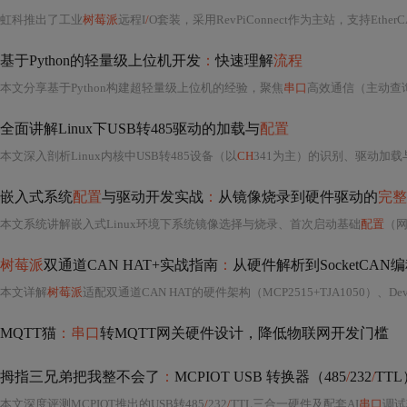
虹科推出了工业
树莓派
远程I
/
O套装，采用RevPiConnect作为主站，支持Ether
基于Python的轻量级上位机开发
：
快速理解
流程
本文分享基于Python构建超轻量级上位机的经验，聚焦
串口
高效通信（主动查询+守时机制）、Tkinter事件循环驱动的低开
全面讲解Linux下USB转485驱动的加载与
配置
本文深入剖析Linux内核中USB转485设备（以
CH
341为主）的识别、驱动加载
嵌入式系统
配置
与驱动开发实战
：
从镜像烧录到硬件驱动的
完整
本文系统讲解嵌入式Linux环境下系统镜像选择与烧录、首次启动基础
配置
（网络
树莓派
双通道CAN HAT+实战指南
：
从硬件解析到SocketCAN
本文详解
树莓派
适配双通道CAN HAT的硬件架构（MCP2515+TJA1050）、Devic
MQTT猫
：串口
转MQTT网关硬件设计，降低物联网开发门槛
拇指三兄弟把我整不会了
：
MCPIOT USB 转换器（485
/
232
/
TT
本文深度评测MCPIOT推出的USB转485
/
232
/
TTL三合一硬件及配套AI
串口
调试软件。重点分析其高稳定性硬件表现