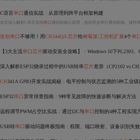
C语言
串口
通信实战
：
从原理到跨平台框架构建
本文深入解析C语言实现
串口
通信的核心原理，包括异步串行通信机制、波特
告别串口
不够用！用
CH344Q/L芯片
给
树莓派/工控机扩展
4个
串
【3大主流
串口芯片
驱动安装全攻略】
：
Windows 10下PL230
深入解析ESP32烧录过程中的USB转串
芯片
差异（CP2102 vs CH3
CH
341A GPIO开发实战揭秘
：
电平控制与状态监测的5种工业级
ESP32
串口
异常排查指南
：
9种常见故障的快速诊断与解决方法
远程调节PWM占空比实战
：
通过I2C与
串口
控制的4种工程实现
USB转
串口
驱动问题终极指南
：
权限、端口映射、设备识别失败