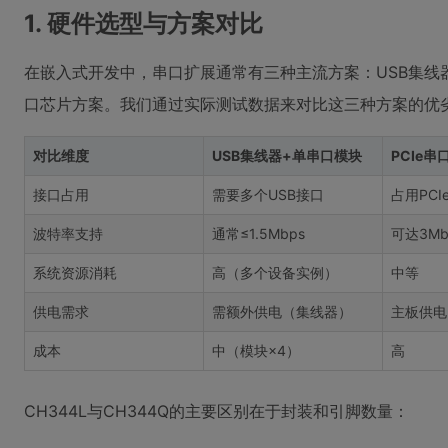
1. 硬件选型与方案对比
在嵌入式开发中，串口扩展通常有三种主流方案：USB集线器
口芯片方案。我们通过实际测试数据来对比这三种方案的优
对比维度
USB集线器+单串口模块
PCIe串
接口占用
需要多个USB接口
占用PCI
波特率支持
通常≤1.5Mbps
可达3Mb
系统资源消耗
高（多个设备实例）
中等
供电需求
需额外供电（集线器）
主板供电
成本
中（模块×4）
高
CH344L与CH344Q的主要区别在于封装和引脚数量：