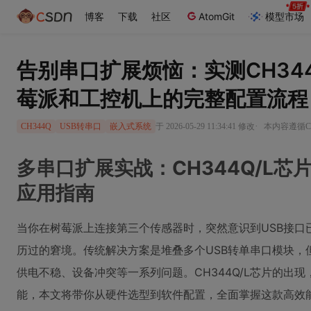
博客
下载
社区
AtomGit
模型市场
告别串口扩展烦恼：实测CH34
莓派和工控机上的完整配置流程
·
于 2026-05-29 11:34:41 修改
本内容遵循CC
CH344Q
USB转串口
嵌入式系统
多串口扩展实战：CH344Q/L
应用指南
当你在树莓派上连接第三个传感器时，突然意识到USB接口
历过的窘境。传统解决方案是堆叠多个USB转单串口模块，
供电不稳、设备冲突等一系列问题。CH344Q/L芯片的出
能，本文将带你从硬件选型到软件配置，全面掌握这款高效