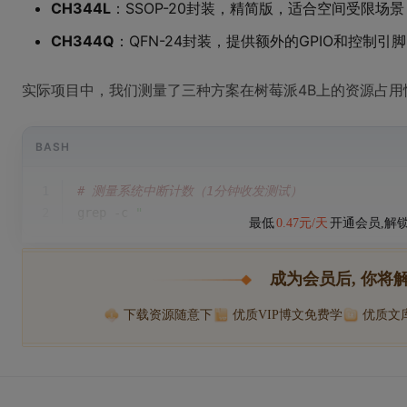
CH344L
：SSOP-20封装，精简版，适合空间受限场景
CH344Q
：QFN-24封装，提供额外的GPIO和控制引脚
实际项目中，我们测量了三种方案在树莓派4B上的资源占用
BASH
1
# 测量系统中断计数（1分钟收发测试）
2
grep -c 
"
最低
0.47元/天
开通会员,解
成为会员后, 你将
下载资源随意下
优质VIP博文免费学
优质文