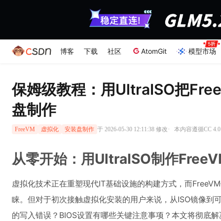
博客
下载
社区
AtomGit
模型市场
保姆级教程：用UltraISO把F
盘制作
·
于 2026-05-30 12:11:38 修改
本内容遵循CC 4.0
FreeVM
虚拟化
安装盘制作
从零开始：用UltraISO制作Fr
虚拟化技术正在重塑现代IT基础设施的构建方式，而Free
睐。但对于初次接触虚拟化安装的用户来说，从ISO镜像到
的写入错误？BIOS设置有哪些关键注意事项？本文将彻底解决