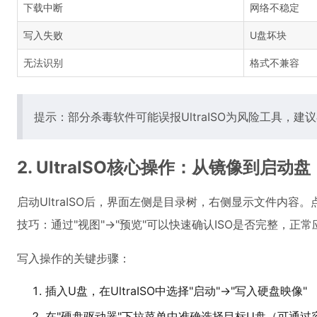
下载中断
网络不稳定
写入失败
U盘坏块
无法识别
格式不兼容
提示：部分杀毒软件可能误报UltraISO为风险工具，
2. UltraISO核心操作：从镜像到启动盘
启动UltraISO后，界面左侧是目录树，右侧显示文件内容。
技巧：通过"视图"→"预览"可以快速确认ISO是否完整，正常
写入操作的关键步骤：
插入U盘，在UltraISO中选择"启动"→"写入硬盘映像"
在"硬盘驱动器"下拉菜单中准确选择目标U盘（可通过