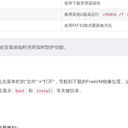
使用下载管理器续传
换用其他U盘或运行
chkdsk /f
改用FAT32格式重新格式化
建议在安装前临时关闭实时防护功能。
点击菜单栏的"文件"→"打开"，导航到下载的FreeVM镜像位置
应显示
和
等关键目录。
boot
install
容量辨别）