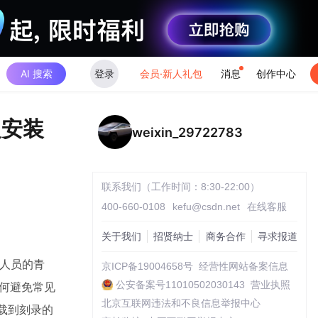
AI 搜索
登录
会员·新人礼包
消息
创作中心
定安装
weixin_29722783
联系我们（工作时间：8:30-22:00）
400-660-0108
kefu@csdn.net
在线客服
关于我们
招贤纳士
商务合作
寻求报道
维人员的青
京ICP备19004658号
经营性网站备案信息
公安备案号11010502030143
营业执照
如何避免常见
北京互联网违法和不良信息举报中心
下载到刻录的