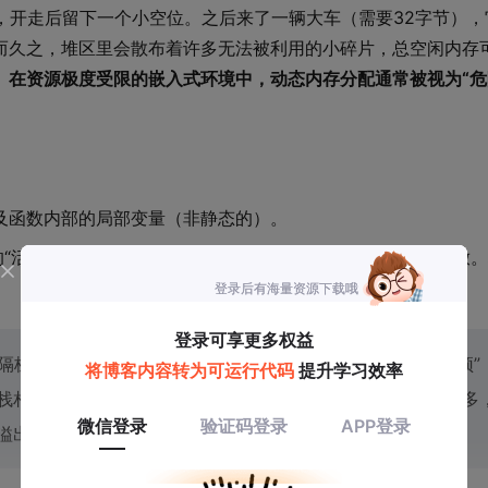
，开走后留下一个小空位。之后来了一辆大车（需要32字节），
而久之，堆区里会散布着许多无法被利用的小碎片，总空闲内存
。
在资源极度受限的嵌入式环境中，动态内存分配通常被视为“危
及函数内部的局部变量（非静态的）。
的“活动记录”被压入栈顶；函数返回时，这部分内存被立即释放。
性隔板的容器。静态区固定在底部。堆从静态区上方开始向上“顶”
栈相向而行，它们之间的空间就是“空闲内存”。如果堆分配太多
栈溢出或堆分配失败，程序崩溃。