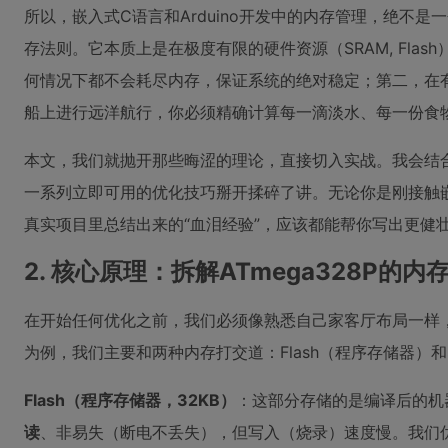
所以，嵌入式C语言和Arduino开发中的内存管理，绝不
存法则。它本质上是在极度有限的硬件资源（SRAM, Fl
何情况下都不会耗尽内存，保证系统的绝对稳定；第二，在
船上进行远洋航行，你必须精确计算每一滴淡水、每一份食
本文，我们就抛开那些晦涩的理论，直接切入实战。我会结合A
一系列立即可用的优化技巧掰开揉碎了讲。无论你是刚接触
真实项目里总结出来的“血泪经验”，应该都能帮你写出更健
2. 核心原理：拆解ATmega328P的内
在开始任何优化之前，我们必须像熟悉自己家客厅布局一样，搞清楚
为例，我们主要和两种内存打交道：Flash（程序存储器）和
Flash（程序存储器，32KB）
：这部分存储的是编译后的机
读
、非易失（断电不丢失），但写入（烧录）速度慢。我们优化