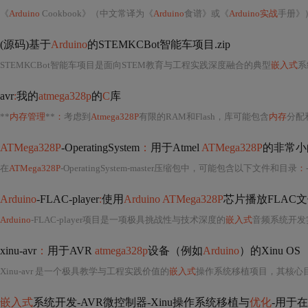
《
Arduino
Cookbook》（中文常译为《
Arduino
食谱》或《
Arduino实战
手册》）是
(源码)基于
Arduino
的STEMKCBot智能车项目.zip
STEMKCBot智能车项目是面向STEM教育与工程实践深度融合的典型
嵌入式
系
avr
:
我的
atmega328p
的
C
库
**
内存管理
**
：
考虑到
Atmega328P
有限的RAM和Flash，库可能包含
内存
分配
ATMega328P
-OperatingSystem
：
用于Atmel
ATMega328P
的非常小
在
ATMega328P
-OperatingSystem-master压缩包中，可能包含以下文件和目录
：
Arduino
-FLAC-player
:
使用
Arduino ATMega328P
芯片播放FLAC
Arduino
-FLAC-player项目是一项极具挑战性与技术深度的
嵌入式
音频系统开发
xinu-avr
：
用于AVR
atmega328p
设备（例如
Arduino
）的Xinu OS
Xinu-avr 是一个极具教学与工程实践价值的
嵌入式
操作系统移植项目，其核心目标是将经典的 Xinu 操作系统（eXpe
嵌入式
系统开发-AVR微控制器-Xinu操作系统移植与
优化
-用于在