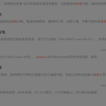
库，采用静态容量+运行时逻辑长度双层模型，全程避免堆
内存
分配，确保实时性与确定性。支持边界检查、尾插/单删、查找切片及AFAString字符串增强，并深度集成HAL与FreeRTO
南
涵盖静态
内存
分配、数据结构精简、编译时计算、内联汇编、中断与定时器
优
落地
VR/ARM Cortex-M/A72）、软件栈（裸机/RTOS/Linux）、外设控制粒度（寄存器/DMA/驱动抽象）及确定性响应能力
wei
ARM Cortex-M等）、
Arduino
IDE与PlatformIO开发环境升级、模块化软件架构设计、电源与接地噪声抑制、看门狗与
库
PU架构，提供裸机可用的汇编器与反汇编器功能。其核心特性包括极小
内存
占用
wei
软件核心——轻量级BASIC解释器的设计与实现。重点包括词法/语法解析、变量存储、表达式求值、PRINT/INPUT/GOTO/GOSUB等关键命令支持，并通过状态机调度、Flash字符串