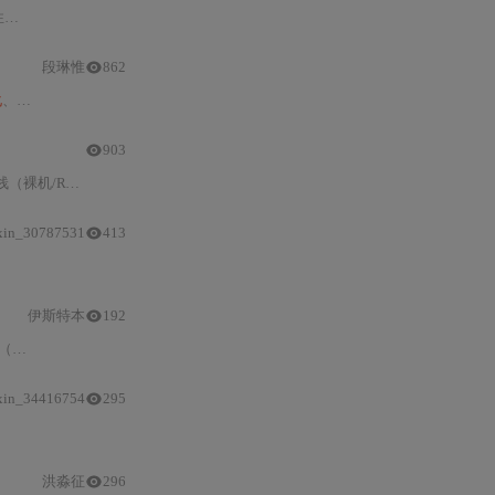
S。其
段琳惟
862
化
、批量寄存器操作、位域
优化
、条件编译、模块懒加载及链接器脚本调优等核
903
，明确各自适用边界
xin_30787531
413
内存管理
等关键技术。重点解析物
伊斯特本
192
（
ATmega328P
下仅9–17kB Flash、约350字节RAM）、无OS依赖、POD数据
xin_34416754
295
洪淼征
296