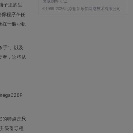
出版物许可证
在脑子里的生
©1999-2026北京创新乐知网络技术有限公司
确保程序在任
像在一艘小帆
杀手”、以及
发者，这些从
ga328P
它的特点是
只
A升级引导程