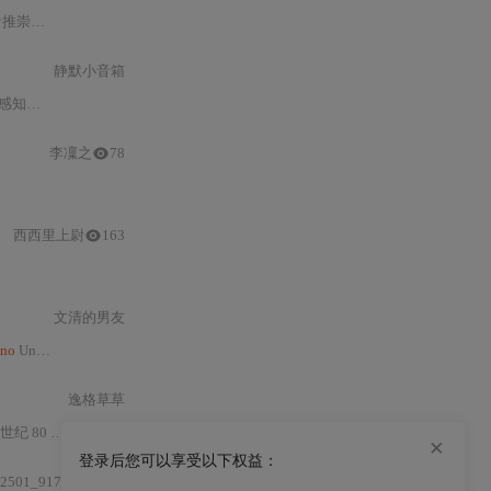
将抽象的
嵌入式
系统原理转化为2
静默小音箱
年系列智能车竞赛
李凜之
78
西西里上尉
163
文清的男友
ino
Uno所采用的主控芯片）上实现对FLAC（Free Lossless Audio Codec）无损音频格式的实时解码与播放。这一目标本身即构成对
逸格草草
控制器平台——具体为
×
登录后您可以享受以下权益：
系统开发并提供类Unix命令行界面及基础工具集的项目.zi
2501_91769822
3