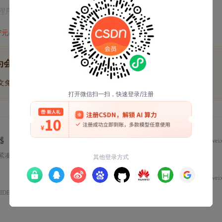
程序后，编译器会生成几个重要的“段”（Section）：
47元/天
开通会员,解锁全文
为会员后, 你将解锁
博文免费学
优质文库回答免费看
付费资源9折优惠
器
wei
超紧凑
Arduino
兼容开发板，主打
嵌入式
可视化快速原型开发。其硬件设计强调3.3V逻辑、I2C固化驱动与极小体积；软件依赖专用MicroView库，支持双缓冲绘图、PROGMEM
wei
装与配置）、基础外设实践（LED、按键、传感器）、项目进阶（智能小车）、性能