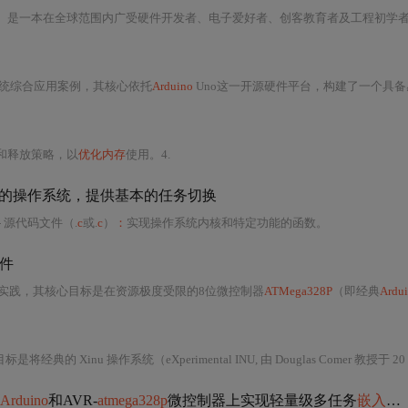
一本在全球范围内广受硬件开发者、电子爱好者、创客教育者及工程初学者推崇的经典实践型技术指南，其核心价值在于
统综合应用案例，其核心依托
Arduino
Uno这一开源硬件平台，构建了一个具备感知、决策、执行闭环能力的微型自主移动机器人系统。该项目不仅服务于越南Yn Bi省2021–2023
和释放策略，以
优化内存
使用。4.
的操作系统，提供基本的任务切换
- 源代码文件（.
c
或.
c
）
：
实现操作系统内核和特定功能的函数。
文件
实践，其核心目标是在资源极度受限的8位微控制器
ATMega328P
（即经典
Ardu
rimental INU, 由 Douglas Comer 教授于 20 世纪 80 年代在普渡大学设计开发的教学型 UNIX 风格操作系统）完整、精简且可运行地移植到资源极度受限的 AVR 微
Arduino
和AVR-
atmega328p
微控制器上实现轻量级多任务
嵌入式