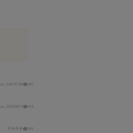
xin_34074740
497
xin_30263073
410
优化
（
内存管理
、millis()替代delay）及硬件调试（示波器I2
不卡不卡
581