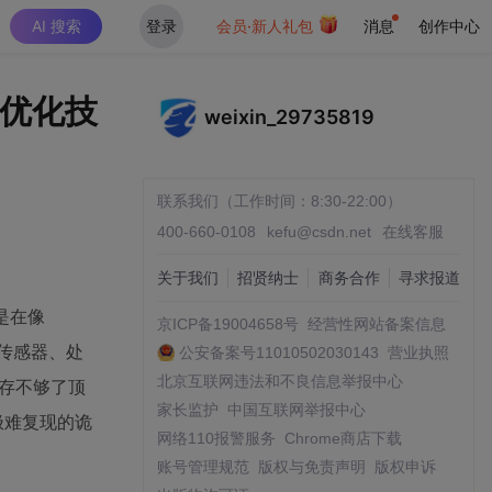
AI 搜索
登录
会员·新人礼包
消息
创作中心
o优化技
weixin_29735819
联系我们（工作时间：8:30-22:00）
400-660-0108
kefu@csdn.net
在线客服
关于我们
招贤纳士
商务合作
寻求报道
是在像
京ICP备19004658号
经营性网站备案信息
加传感器、处
公安备案号11010502030143
营业执照
北京互联网违法和不良信息举报中心
存不够了顶
家长监护
中国互联网举报中心
极难复现的诡
网络110报警服务
Chrome商店下载
账号管理规范
版权与免责声明
版权申诉