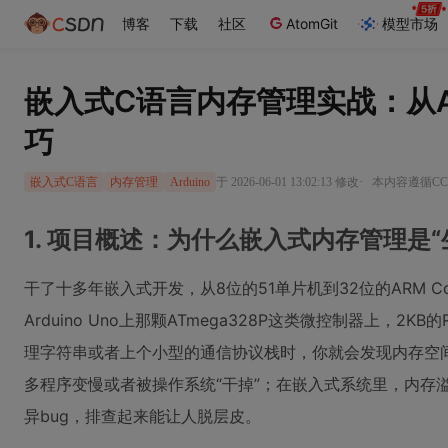
博客
下载
社区
AtomGit
模型市场
嵌入式C语言内存管理实战：从ATm
巧
·
于 2026-06-01 13:02:13 修改
本内容遵循CC 
嵌入式C语言
内存管理
Arduino
1. 项目概述：为什么嵌入式内存管理是“
干了十多年嵌入式开发，从8位的51单片机到32位的ARM 
Arduino Uno上那颗ATmega328P这类微控制器上，2
理字符串或者上个小型的通信协议栈时，你就会发现内存空
多程序变慢或者被操作系统“干掉”；在嵌入式系统里，内存
异bug，排查起来能让人脱层皮。