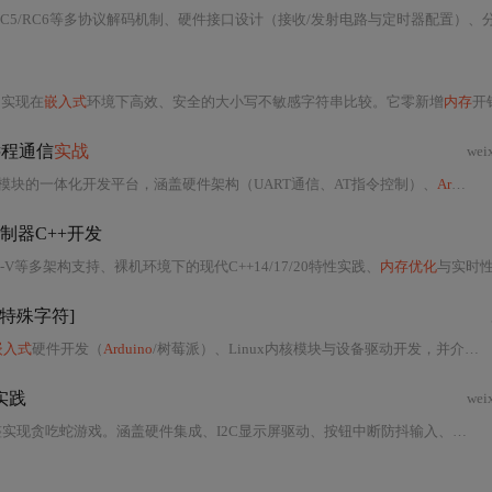
C5/RC6等多协议解码机制、硬件接口设计（接收/发射电路与定时器配置）、分层软件架
，实现在
嵌入式
环境下高效、安全的大小写不敏感字符串比较。它零新增
内存
开销、兼容原
远程通信
实战
wei
SM/GPRS模块的一体化开发平台，涵盖硬件架构（UART通信、AT指令控制）、
Arduino
制器C++开发
C-V等多架构支持、裸机环境下的现代C++14/17/20特性实践、
内存优化
与实时性保障技术、跨平台硬件抽象方法，以及模板元编程、constexp
[特殊字符]
嵌入式
硬件开发（
Arduino
/树莓派）、Linux内核模块与设备驱动开发，并介绍QEMU/GDB调试、Eudyptula挑战等实践方法。强调理论结合实操，推荐《Linux Device Drivers》《Linux Kernel Development》等经典资源，前瞻性分析Rust系统编程、Zephyr RTOS及Unikernel技术趋势。
实践
wei
本文基于ESP32（Magicbit开发板）与SSD1306驱动的128x64 OLED屏幕，完整实现贪吃蛇游戏。涵盖硬件集成、I2C显示屏驱动、按钮中断防抖输入、蜂鸣器音效、游戏状态机设计及非阻塞定时逻辑。重点阐述