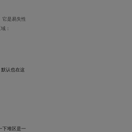
。它是易失性
区域：
）默认也在这
一下堆区是一