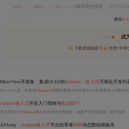
,
,
——编译器的视角
： 当你编译
.text
.data
.bss
最低
0.
.text
成
下载资源随意下
优质VIP
MicroView开发板
：
集成OLED的
Arduino
，
嵌入式
可视化开发利
MicroView是一款集成
Atmega328P
微控制器与0.96英寸64×48单色OLED屏的
Arduino嵌入式
开发入门指南与
实战技巧
本文系统介绍
Arduino嵌入式
开发的完整路径，涵盖开发环境搭建（硬件选型、IDE安
AFArray
：Arduino嵌入式
平台的零堆
内存
动态数组模板库