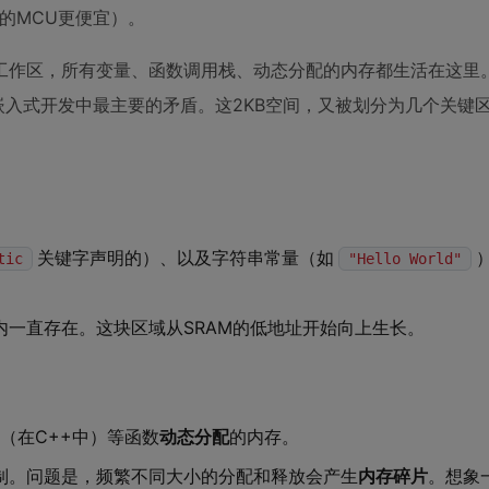
h的MCU更便宜）。
工作区，所有变量、函数调用栈、动态分配的内存都生活在这里
嵌入式开发中最主要的矛盾。这2KB空间，又被划分为几个关键
关键字声明的）、以及字符串常量（如
tic
"Hello World"
一直存在。这块区域从SRAM的低地址开始向上生长。
（在C++中）等函数
动态分配
的内存。
制。问题是，频繁不同大小的分配和释放会产生
内存碎片
。想象