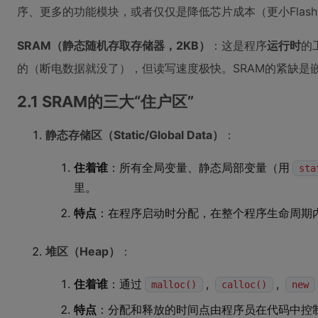
序、更多的功能模块，或者仅仅是降低芯片成本（更小Flas
SRAM（静态随机存取存储器，2KB）
：这是程序
运行时
的
的（断电数据就没了），但读写速度极快。SRAM的紧缺是
2.1 SRAM的三大“住户区”
静态存储区（Static/Global Data）
：
住着谁
：所有全局变量、静态局部变量（用
sta
里。
特点
：在程序启动时分配，在整个程序生命周期内
堆区（Heap）
：
住着谁
：通过
,
,
malloc()
calloc()
new
特点
：分配和释放的时间点由程序员在代码中控