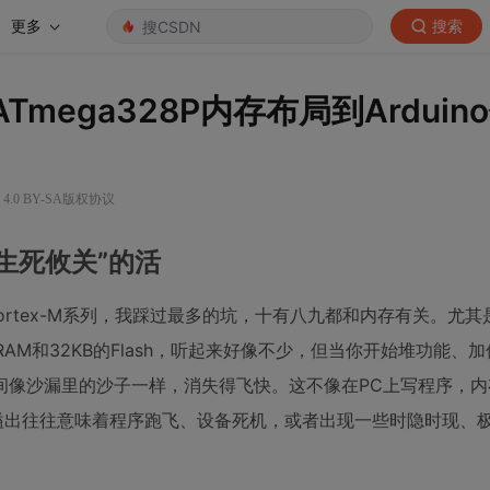
更多
搜索
ega328P内存布局到Arduin
4.0 BY-SA版权协议
生死攸关”的活
Cortex-M系列，我踩过最多的坑，十有八九都和内存有关。尤其
KB的RAM和32KB的Flash，听起来好像不少，但当你开始堆功能、
间像沙漏里的沙子一样，消失得飞快。这不像在PC上写程序，内
溢出往往意味着程序跑飞、设备死机，或者出现一些时隐时现、