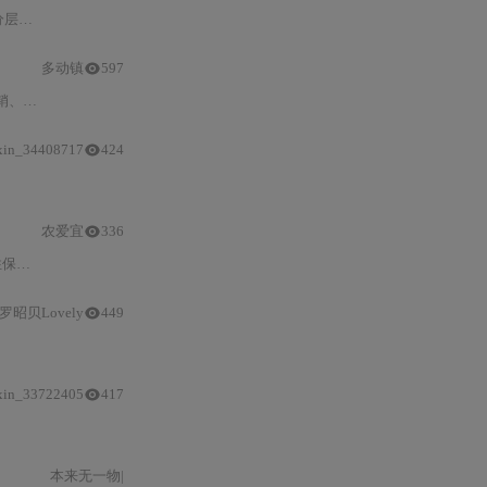
构、
内存
与中断
优化
策略，以及资源受限平台（如ATtiny85）的Ti
多动镇
597
有API、支持
Arduino
及FreeRTOS，专注ASCII场景，适用于命
xin_34408717
424
IDE环境配置、TinyGSM与ArduinoHttpClient库应用、低功耗设计及远程监测
农爱宜
336
r、RAII等关键编程
罗昭贝Lovely
449
xin_33722405
417
嵌入式
环境下高效数据结
本来无一物|