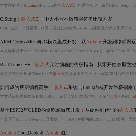
本文详解基于
Arduino
-IRremote库的
嵌入式
红外通信实现，涵盖NEC、Sony、R
CiString
：嵌入式
C++中大小写不敏感字符串比较方案
CiString是一个轻量级C++类，通过公有继承std
::
string并重载六大关系操作符
ARM Cortex-M0+与2G模块集成开发
：
从
Arduino
升级到物联网
本文详解基于Atmel SAMD21G18A（ARM Cortex-M0+内核）与2G G
Real-Time C++
：嵌入式
实时编程的终极指南 - 从零开始掌握微控
本文系统介绍Real-Time C++在
嵌入式
实时系统中的应用，涵盖ARM/AVR/RIS
如何成为底层编程高手
：嵌入式
系统与Linux内核开发终极指南 
本文系统梳理底层编程核心路径，涵盖计算机体系结构、汇编与
C语言
基础、
基于ESP32与OLED的贪吃蛇游戏开发
：
从硬件到代码的
嵌入式
Arduino
CookBook 和
Arduino
图