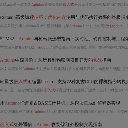
AFArray是一款专为
Arduino
等资源受限
嵌入式
平台设计的C++模板化动态数组
Ruduino高级编程
技巧：优化内存
使用与代码执行效率的终极指
本文系统介绍Ruduino在AVR微控制器（如
Arduino
Uno）上的高级
优化
技术，
STM32、
Arduino
与树莓派选型指南
：
实时性、硬件控制与工程
本文深入剖析STM32、
Arduino
与树莓派三大平台在实时性、硬件控制能力和工程落地性方面的本质差异。基于芯片架构（A
Arduino
中级进阶
：
从玩具到物联网项目开发的
实战
指南
本文系统阐述
Arduino
从中级向工程化项目开发的进阶路径，涵盖硬件选型（ESP32/
轻量级
嵌入式
汇编器libasm
：
支持72种复古CPU的裸机指令转换
libasm是一款专为资源受限
嵌入式
环境设计的轻量级开源库，支持72种复古C
用
Arduino
打造复古BASIC计算机
：
从模块集成到解释器实现
本文详细阐述了基于
Arduino
Uno构建复古BASIC微型计算机的全过程，涵盖硬件模块选型（SD卡存储、I2C LCD显示、PS2手柄输入）与引脚冲突规避，以及
嵌入式
红外通信
：Arduino
多协议红外控制实现指南