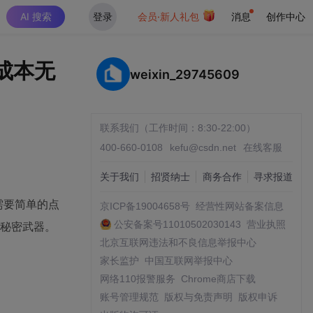
AI 搜索
登录
会员·新人礼包
消息
创作中心
低成本无
weixin_29745609
联系我们（工作时间：8:30-22:00）
400-660-0108
kefu@csdn.net
在线客服
关于我们
招贤纳士
商务合作
寻求报道
需要简单的点
京ICP备19004658号
经营性网站备案信息
公安备案号11010502030143
营业执照
的秘密武器。
北京互联网违法和不良信息举报中心
家长监护
中国互联网举报中心
网络110报警服务
Chrome商店下载
账号管理规范
版权与免责声明
版权申诉