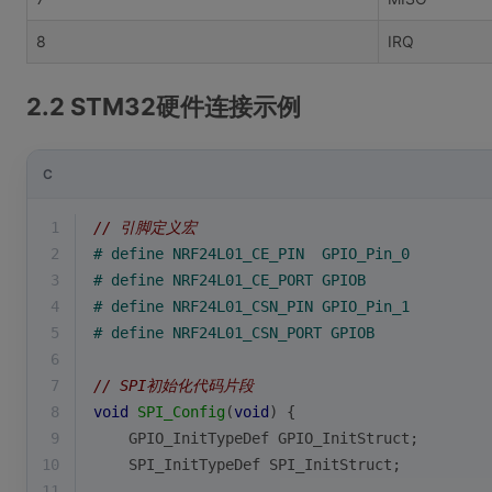
8
IRQ
2.2 STM32硬件连接示例
C
1
// 引脚定义宏
2
# 
define
 NRF24L01_CE_PIN  GPIO_Pin_0
3
# 
define
 NRF24L01_CE_PORT GPIOB
4
# 
define
 NRF24L01_CSN_PIN GPIO_Pin_1
5
# 
define
 NRF24L01_CSN_PORT GPIOB
6
7
// SPI初始化代码片段
8
void
SPI_Config
(
void
)
{
9
    GPIO_InitTypeDef GPIO_InitStruct;
10
    SPI_InitTypeDef SPI_InitStruct;
11