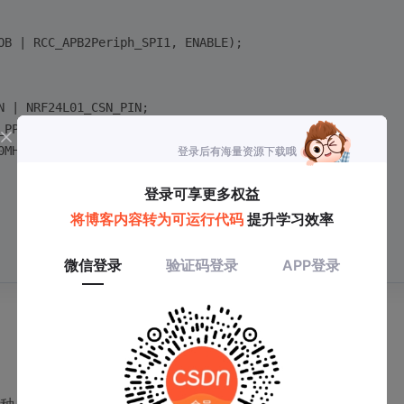
OB | RCC_APB2Periph_SPI1, ENABLE);
N | NRF24L01_CSN_PIN;
_PP;
0MHz;