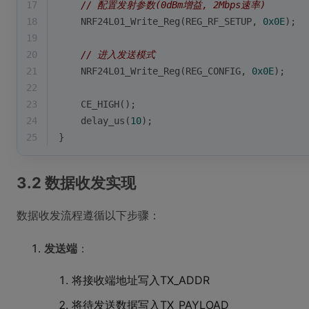
17
// 配置发射参数(0dBm增益, 2Mbps速率)
18
    NRF24L01_Write_Reg(REG_RF_SETUP, 
0x0E
);
19
20
// 进入发送模式
21
    NRF24L01_Write_Reg(REG_CONFIG, 
0x0E
);
22
23
    CE_HIGH();
24
    delay_us(
10
);
25
}
3.2 数据收发实现
数据收发流程遵循以下步骤：
发送端
：
将接收端地址写入TX_ADDR
将待发送数据写入TX_PAYLOAD