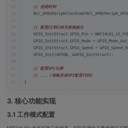
12
// 使能时钟
13
    RCC_APB2PeriphClockCmd(RCC_APB2Periph_GPI
14
15
// 配置CE和CSN为推挽输出
16
    GPIO_InitStruct.GPIO_Pin = NRF24L01_CE_PI
17
    GPIO_InitStruct.GPIO_Mode = GPIO_Mode_Out
18
    GPIO_InitStruct.GPIO_Speed = GPIO_Speed_5
19
    GPIO_Init(GPIOB, &GPIO_InitStruct);
20
21
// 配置SPI引脚
22
// ... (省略具体SPI配置代码)
23
}
3. 核心功能实现
3.1 工作模式配置