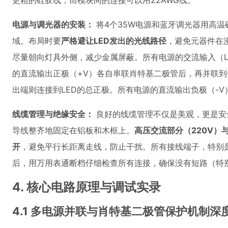
更粗的硅胶线，而模块间的连接可以用22AWG线。
电源与调光器的安装：
将4个35W电源和蓝牙调光器用高温
域。布局时要
严格避让LED发出的光线路径
，避免元器件在
尽量朝向灯具外侧，减少金属屏蔽。所有电源的交流输入（L
的直流输出正极（+V）各自串联肖特基二极管后，再并联
出端则连接到LED的总正极。所有电源的直流输出负极（-V
线缆管理与绝缘安全：
良好的线缆管理不仅是美观，更是安
导线整齐地固定在铝板和木框上。
高压交流部分（220V）
开
，避免平行长距离走线，防止干扰。所有接线端子，特别
后，用万用表通断档仔细检查所有连接，确保没有短路（特
4. 核心电路原理与调试实录
4.1 多电源并联与肖特基二极管保护机制深