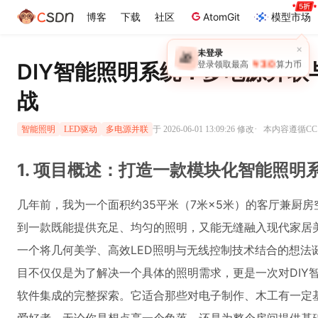
博客
下载
社区
AtomGit
模型市场
×
未登录
🎁
￥30
DIY智能照明系统：多电源并
登录领取最高
算力币
战
·
于 2026-06-01 13:09:26 修改
本内容遵循CC 
智能照明
LED驱动
多电源并联
1. 项目概述：打造一款模块化智能照明
几年前，我为一个面积约35平米（7米×5米）的客厅兼厨
到一款既能提供充足、均匀的照明，又能无缝融入现代家居
一个将几何美学、高效LED照明与无线控制技术结合的想法
目不仅仅是为了解决一个具体的照明需求，更是一次对DIY
软件集成的完整探索。它适合那些对电子制作、木工有一定