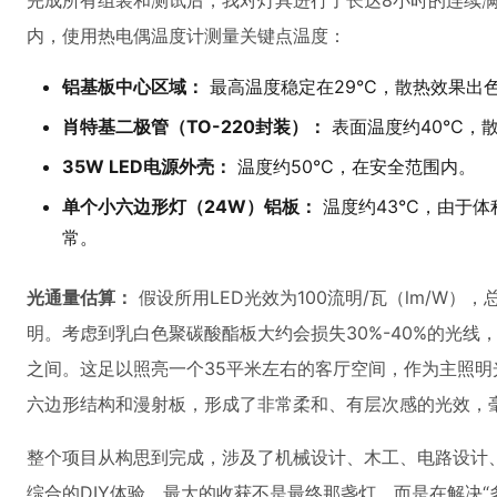
完成所有组装和测试后，我对灯具进行了长达8小时的连续满
内，使用热电偶温度计测量关键点温度：
铝基板中心区域：
最高温度稳定在29°C，散热效果出
肖特基二极管（TO-220封装）：
表面温度约40°C，
35W LED电源外壳：
温度约50°C，在安全范围内。
单个小六边形灯（24W）铝板：
温度约43°C，由于
常。
光通量估算：
假设所用LED光效为100流明/瓦（lm/W），
明。考虑到乳白色聚碳酸酯板大约会损失30%-40%的光线，最
之间。这足以照亮一个35平米左右的客厅空间，作为主照
六边形结构和漫射板，形成了非常柔和、有层次感的光效，
整个项目从构思到完成，涉及了机械设计、木工、电路设计
综合的DIY体验。最大的收获不是最终那盏灯，而是在解决“多