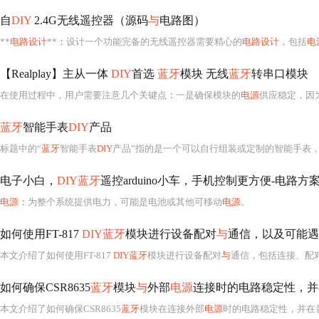
自
DIY
2.4G无线遥控器（源码
与
电路图）
**
电路设计
**
：
设计一个功能完备的无线遥控器需要精心的
电路设计
，包括
电
【Realplay】主从一体
DIY
首选
蓝牙
模块 无线
蓝牙
转串口模块
在使用过程中，用户需要注意几个关键点
：
一是确保模块的
电源
供应稳定，因
蓝牙
智能手表
DIY
产品
标题中的“
蓝牙
智能手表
DIY
产品”指的是一个可以自行组装或定制的智能手表
电子小白，
DIY蓝牙
遥控arduino小车，手机控制更方便-电路方
电源：
为整个系统提供电力，可能是电池或其他可移动
电源
。
如何使用FT-817
DIY蓝牙
模块进行设备配对
与
通信，以及可能遇
本文介绍了如何使用FT-817
DIY蓝牙
模块进行设备配对
与
通信，包括连接、配对、设置波特率等步骤。同时，列举了可
如何确保CSR8635
蓝牙
模块
与
外部
电源
连接时的电路稳定性，并
本文介绍了如何确保CSR8635
蓝牙
模块在连接外部
电源
时的电路稳定性，并在音