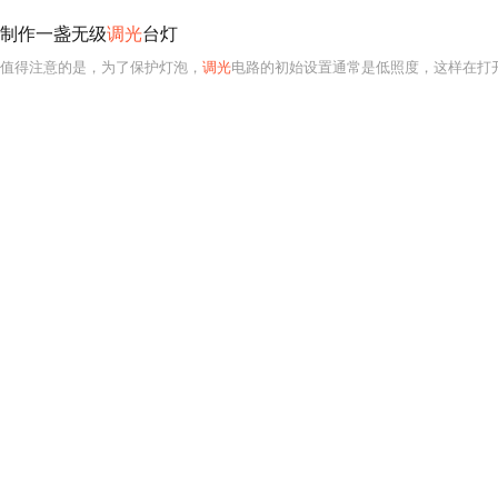
制作一盏无级
调光
台灯
值得注意的是，为了保护灯泡，
调光
电路的初始设置通常是低照度，这样在打开台灯时，灯泡不会受到大电流的