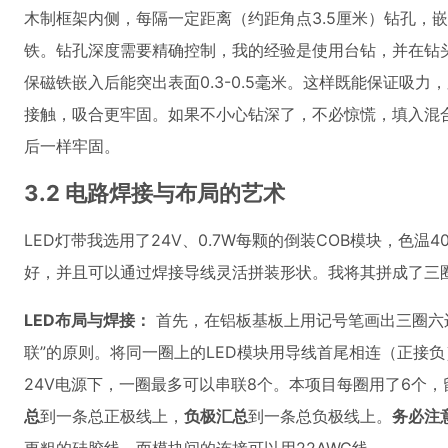
木制框架内侧，每隔一定距离（约距角点3.5厘米）钻孔，嵌
铁。钻孔深度需要精确控制，我的经验是使用台钻，并在钻
保磁铁嵌入后能突出表面0.3-0.5毫米。这样既能保证吸
接触，吸合更牢固。如果不小心钻深了，不必惊慌，填入混
后一样牢固。
3.2 电路焊接与布局的艺术
LED灯带我选用了24V、0.7W每颗的倒装COB模块，色温
好，并且可以通过焊接导线灵活拼装形状。我将其拼成了三
LED布局与焊接：
首先，在铝板基板上用记号笔画出三圈六
联”的原则。将同一圈上的LED模块用导线首尾相连（正接
24V电源下，一圈最多可以串联8个。本项目每圈用了6个，
总
到一条总正极线上，
负极汇总
到一条总负极线上。
务必注