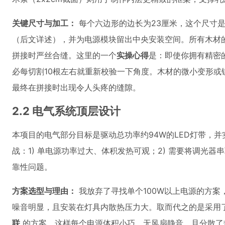
关键尺寸与加工：
每个六边形的边长为23厘米，这个尺寸是
（后文详述），并为电源模块留出中央安装空间。所有木材
拼接时严丝合缝。这里的一个
实操心得
是：即使你拥有精密
必每切割10根左右就重新校验一下角度。木材的微小变形或
最终在拼接时出现令人头疼的缝隙。
2.2 电气系统顶层设计
本项目的电气部分目标是驱动总功率约94W的LED灯带，
战：1) 单电源功率过大、体积发热可观；2) 需要将调光器
靠性问题。
方案选型与理由：
我放弃了寻找单个100W以上电源的方案
噪音明显，且安装在灯具内散热压力大。取而代之的是采用
联
的方案。这样每个电源体积小巧、无风扇静音，且分散了热