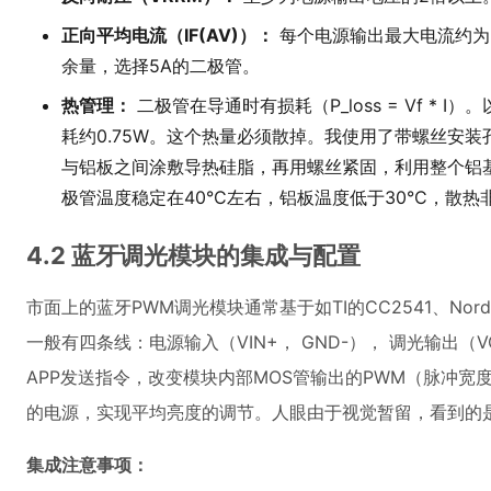
正向平均电流（IF(AV)）：
每个电源输出最大电流约为35W
余量，选择5A的二极管。
热管理：
二极管在导通时有损耗（P_loss = Vf * I）。
耗约0.75W。这个热量必须散掉。我使用了带螺丝安装孔
与铝板之间涂敷导热硅脂，再用螺丝紧固，利用整个铝
极管温度稳定在40°C左右，铝板温度低于30°C，散热
4.2 蓝牙调光模块的集成与配置
市面上的蓝牙PWM调光模块通常基于如TI的CC2541、Nord
一般有四条线：电源输入（VIN+， GND-）， 调光输出（V
APP发送指令，改变模块内部MOS管输出的PWM（脉冲宽
的电源，实现平均亮度的调节。人眼由于视觉暂留，看到的
集成注意事项：