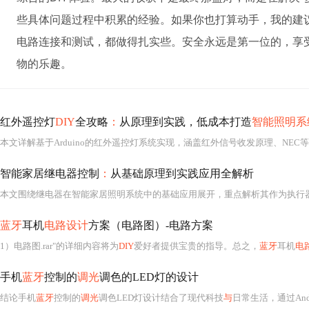
些具体问题过程中积累的经验。如果你也打算动手，我的建
电路连接和测试，都做得扎实些。安全永远是第一位的，享
物的乐趣。
红外遥控灯
DIY
全攻略
：
从原理到实践，低成本打造
智能照明系
智能家居继电器控制
：
从基础原理到实践应用全解析
蓝牙
耳机
电路设计
方案（电路图）-电路方案
1）电路图.rar"的详细内容将为
DIY
爱好者提供宝贵的指导。总之，
蓝牙
耳机
电
手机
蓝牙
控制的
调光
调色的LED灯的设计
结论手机
蓝牙
控制的
调光
调色LED灯设计结合了现代科技
与
日常生活，通过Andro