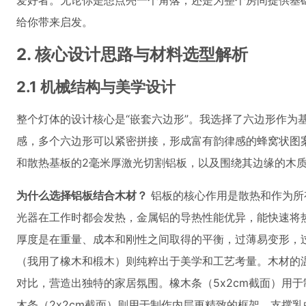
爱好者。无论你是想点亮一个角落，还是为整个房间提供基
给你带来启发。
2. 核心设计思路与材料选型解析
2.1 机械结构与美学设计
整个灯体的设计核心是“嵌套六边形”。我选择了六边形作为
感，多个六边形可以紧密拼接，形成富有韵律感的蜂窝状图
和散热基板的2毫米厚激光切割铝板，以及围绕其边缘的木
为什么选择铝板结合木材？
铝板的核心作用是散热和作为所
光器在工作时都会发热，金属铝的导热性能优异，能快速将
厚度是在重量、成本和刚性之间取得的平衡，过薄易变形，
（我用了橡木和椴木）则纯粹出于美学和工艺考量。木材的温
对比，营造出独特的家居氛围。橡木条（5x2cm截面）用
木条（2x2cm截面）则用于制作内层更精致的框架，支撑