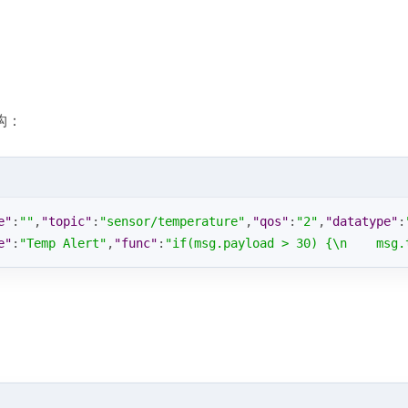
构：
e"
:
""
,
"topic"
:
"sensor/temperature"
,
"qos"
:
"2"
,
"datatype"
:
e"
:
"Temp Alert"
,
"func"
:
"if(msg.payload > 30) {\n    msg.