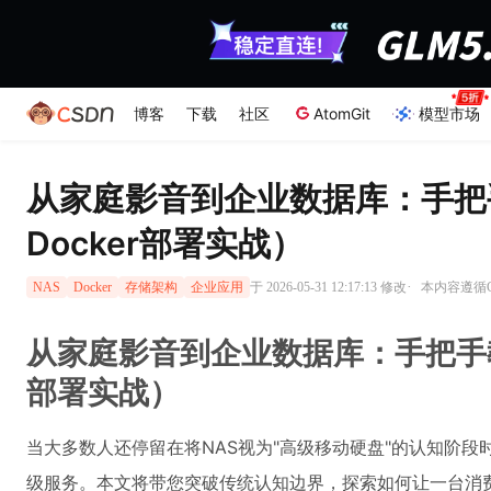
博客
下载
社区
AtomGit
模型市场
从家庭影音到企业数据库：手把
Docker部署实战）
·
于 2026-05-31 12:17:13 修改
本内容遵循CC
NAS
Docker
存储架构
企业应用
从家庭影音到企业数据库：手把手教
部署实战）
当大多数人还停留在将NAS视为"高级移动硬盘"的认知阶
级服务。本文将带您突破传统认知边界，探索如何让一台消费