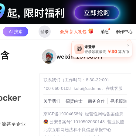
AI 搜索
登录
会员·新人礼包
消息
创作中心
×
未登录
🎁
￥30
（含
登录领取最高
算力币
weixin_29758911
联系我们（工作时间：8:30-22:00）
400-660-0108
kefu@csdn.net
在线客服
ker
关于我们
招贤纳士
商务合作
寻求报道
京ICP备19004658号
经营性网站备案信息
公安备案号11010502030143
营业执照
作流甚至企业
北京互联网违法和不良信息举报中心