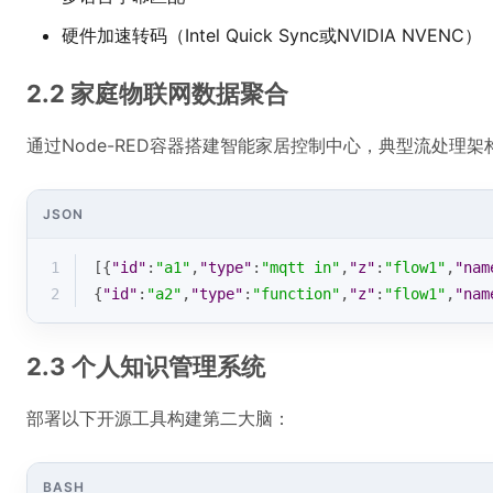
硬件加速转码（Intel Quick Sync或NVIDIA NVENC）
2.2 家庭物联网数据聚合
通过Node-RED容器搭建智能家居控制中心，典型流处理架
JSON
1
[{
"id"
:
"a1"
,
"type"
:
"mqtt in"
,
"z"
:
"flow1"
,
"nam
2
{
"id"
:
"a2"
,
"type"
:
"function"
,
"z"
:
"flow1"
,
"nam
2.3 个人知识管理系统
部署以下开源工具构建第二大脑：
BASH