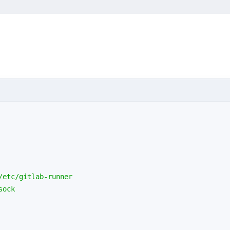
/etc/gitlab-runner
sock