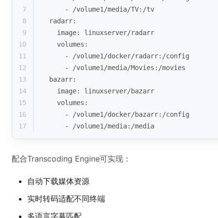
7
      - /volume1/media/TV:/tv
8
  radarr:
9
    image: linuxserver/radarr
10
    volumes:
11
      - /volume1/docker/radarr:/config 
12
      - /volume1/media/Movies:/movies
13
  bazarr:
14
    image: linuxserver/bazarr
15
    volumes:
16
      - /volume1/docker/bazarr:/config
17
      - /volume1/media:/media
配合Transcoding Engine可实现：
自动下载媒体资源
实时转码适配不同终端
多语言字幕匹配