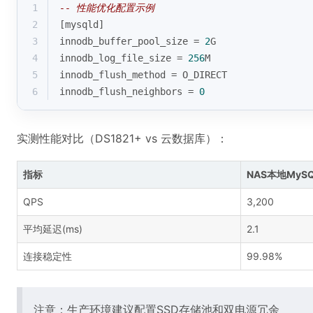
1
-- 性能优化配置示例
2
[mysqld]
3
innodb_buffer_pool_size 
=
2
G
4
innodb_log_file_size 
=
256
M
5
innodb_flush_method 
=
 O_DIRECT
6
innodb_flush_neighbors 
=
0
实测性能对比（DS1821+ vs 云数据库）：
指标
NAS本地MyS
QPS
3,200
平均延迟(ms)
2.1
连接稳定性
99.98%
注意：生产环境建议配置SSD存储池和双电源冗余