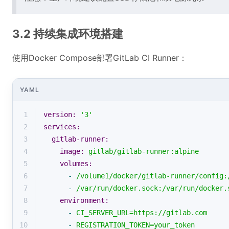
3.2 持续集成环境搭建
使用Docker Compose部署GitLab CI Runner：
YAML
1
version:
'3'
2
services:
3
gitlab-runner:
4
image:
gitlab/gitlab-runner:alpine
5
volumes:
6
-
/volume1/docker/gitlab-runner/config:
7
-
/var/run/docker.sock:/var/run/docker.
8
environment:
9
-
CI_SERVER_URL=https://gitlab.com
10
-
REGISTRATION_TOKEN=your_token