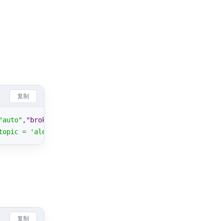
复制
"auto"
,
"broker"
:
"b1"
,
"x"
:
200
,
"y"
:
160
,
"wires"
:[[
"a2"
]]},
topic = 'alert/high_temp';\n    return msg;\n}"
,
"outputs
复制