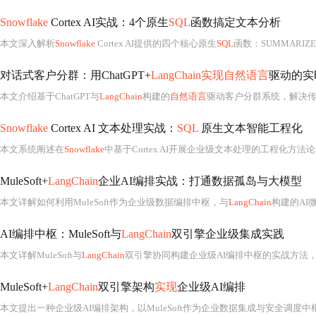
Snowflake
Cortex AI实战：4个原生
SQL
函数搞定文本分析
本文深入解析
Snowflake
Cortex AI提供的四个核心原生
SQL
函数：SUMMARIZE、TRANSLATE、SENTIMENT和EXTRACT
对话式客户分群：用ChatGPT+
LangChain实现自然语言
驱动的实
本文介绍基于ChatGPT与
LangChain
构建的
自然语言
驱动客户分群系统，解决传统分群中语义鸿沟、模型静态化与黑箱不
Snowflake
Cortex AI 文本处理实战：
SQL
原生文本智能工程化
本文系统阐述在
Snowflake
中基于Cortex AI开展企业级文本处理的工程化方法
MuleSoft+
LangChain
企业AI编排实战：打通数据孤岛与大模型
本文详解如何利用MuleSoft作为企业级数据编排中枢，与
LangChain
构建的AI微
AI编排中枢：MuleSoft与
LangChain
双引擎企业级集成实践
本文详解MuleSoft与
LangChain
双引擎协同构建企业级AI编排中枢的实战方法，聚焦数据主权合规、AI逻辑可演进、现有IT资产零改造三大约束。
MuleSoft+
LangChain
双引擎架构
实现
企业级AI编排
本文提出一种企业级AI编排架构，以MuleSoft作为企业数据集成与安全调度中