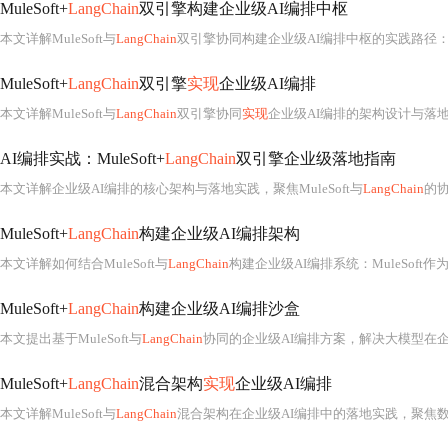
MuleSoft+
LangChain
双引擎构建企业级AI编排中枢
本文详解MuleSoft与
LangChain
双引擎协同构建企业级AI编排中枢的实践路径：MuleSoft负责跨系统连接、协议适配、数据编织与治理
MuleSoft+
LangChain
双引擎
实现
企业级AI编排
本文详解MuleSoft与
LangChain
双引擎协同
实现
企业级AI编排的架构设计与落地实践。MuleSoft负责安全、稳定、合规的
AI编排实战：MuleSoft+
LangChain
双引擎企业级落地指南
本文详解企业级AI编排的核心架构与落地实践，聚焦MuleSoft与
LangChain
的协同分
MuleSoft+
LangChain
构建企业级AI编排架构
本文详解如何结合MuleSoft与
LangChain
构建企业级AI编排系统：MuleSoft作为企业集成基座，负
MuleSoft+
LangChain
构建企业级AI编排沙盒
本文提出基于MuleSoft与
LangChain
协同的企业级AI编排方案，解决大模型在企业环境中数据接入、安全治理与实时响应的落地
MuleSoft+
LangChain
混合架构
实现
企业级AI编排
本文详解MuleSoft与
LangChain
混合架构在企业级AI编排中的落地实践，聚焦数据管道与AI逻辑的职责分离、安全治理左移、AI Ready Data 