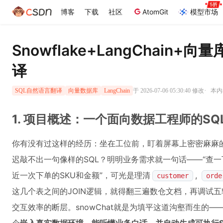
博客
下载
社区
AtomGit
模型市场
Snowflake+LangChain
译
·
于 2026-07-06 05:30:40 修改
本内
SQL自然语言翻译
向量数据库
LangChain
1. 项目概述：一个面向数据工程师的S
你有没有过这样的经历：坐在工位前，盯着屏幕上密密麻麻
迟敲不出一句像样的SQL？明明业务需求就一句话——“查一
近一次下单的SKU和金额”，可光是理清
,
customer
orde
这几个表之间的JOIN逻辑，就得翻三遍数仓文档，再调试五
交互效率的断层。snowChat就是为填平这道沟壑而生的—