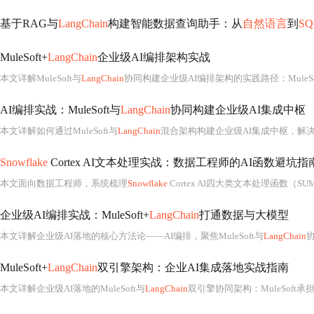
基于RAG与
LangChain
构建智能数据查询助手：从
自然语言
到
SQ
MuleSoft+
LangChain
企业级AI编排架构实战
本文详解MuleSoft与
LangChain
协同构建企业级AI编排架构的实践路径：MuleSoft负责安全
AI编排实战：MuleSoft与
LangChain
协同构建企业级AI集成中枢
本文详解如何通过MuleSoft与
LangChain
混合架构构建企业级AI集成中枢，解决数据断层、能力断层与治理断层三
Snowflake
Cortex AI文本处理实战：数据工程师的AI函数避坑指
本文面向数据工程师，系统梳理
Snowflake
Cortex AI四大类文本处理函数（SUMMARIZE、TRANSLATE、PARSE_DOCUMENT、COMPLETE）的本质差异与适用边界，详解权限配置、文本预处理、生
企业级AI编排实战：MuleSoft+
LangChain
打通数据与大模型
本文详解企业级AI落地的核心方法论——AI编排，聚焦MuleSoft与
LangChain
协同架
MuleSoft+
LangChain
双引擎架构：企业AI集成落地实战指南
本文详解企业级AI落地的MuleSoft与
LangChain
双引擎协同架构：MuleSoft承担数据