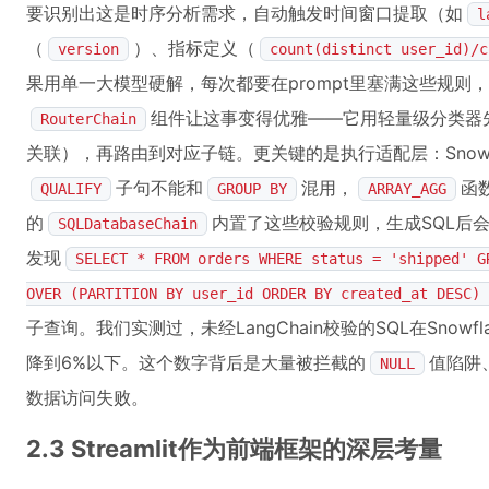
要识别出这是时序分析需求，自动触发时间窗口提取（如
l
（
）、指标定义（
version
count(distinct user_id)/c
果用单一大模型硬解，每次都要在prompt里塞满这些规则，to
组件让这事变得优雅——它用轻量级分类器先
RouterChain
关联），再路由到对应子链。更关键的是执行适配层：Snowf
子句不能和
混用，
函
QUALIFY
GROUP BY
ARRAY_AGG
的
内置了这些校验规则，生成SQL后
SQLDatabaseChain
发现
SELECT * FROM orders WHERE status = 'shipped' G
OVER (PARTITION BY user_id ORDER BY created_at DESC) 
子查询。我们实测过，未经LangChain校验的SQL在Snow
降到6%以下。这个数字背后是大量被拦截的
值陷阱
NULL
数据访问失败。
2.3 Streamlit作为前端框架的深层考量