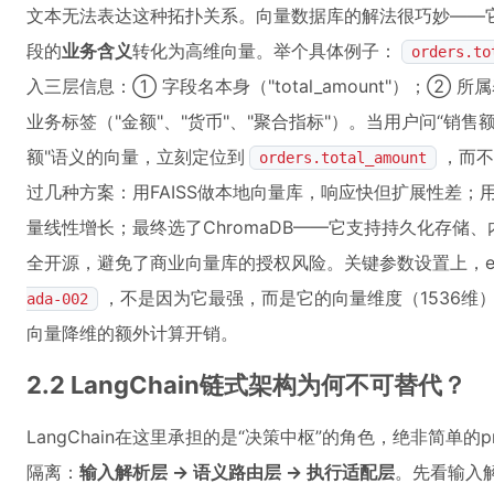
文本无法表达这种拓扑关系。向量数据库的解法很巧妙——它
段的
业务含义
转化为高维向量。举个具体例子：
orders.to
入三层信息：① 字段名本身（"total_amount"）；②
业务标签（"金额"、"货币"、"聚合指标"）。当用户问“销
额"语义的向量，立刻定位到
，而不
orders.total_amount
过几种方案：用FAISS做本地向量库，响应快但扩展性差；用P
量线性增长；最终选了ChromaDB——它支持持久化存储、内
全开源，避免了商业向量库的授权风险。关键参数设置上，emb
，不是因为它最强，而是它的向量维度（1536维）
ada-002
向量降维的额外计算开销。
2.2 LangChain链式架构为何不可替代？
LangChain在这里承担的是“决策中枢”的角色，绝非简单的
隔离：
输入解析层 → 语义路由层 → 执行适配层
。先看输入解