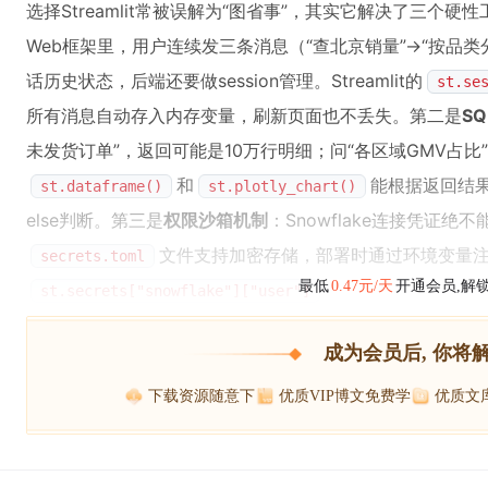
选择Streamlit常被误解为“图省事”，其实它解决了三个硬
Web框架里，用户连续发三条消息（“查北京销量”→“按品类
话历史状态，后端还要做session管理。Streamlit的
st.se
所有消息自动存入内存变量，刷新页面也不丢失。第二是
S
未发货订单”，返回可能是10万行明细；问“各区域GMV占比”，
和
能根据返回结果
st.dataframe()
st.plotly_chart()
else判断。第三是
权限沙箱机制
：Snowflake连接凭证绝不能
文件支持加密存储，部署时通过环境变量
secrets.toml
最低
0.47元/天
开通会员,解
st.secrets["snowflake"]["user"]
成为会员后, 你将
下载资源随意下
优质VIP博文免费学
优质文