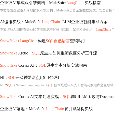
企业级AI集成双引擎架构：MuleSoft+
LangChain
实战指南
本文提出企业级AI落地的双引擎架构：MuleSoft负责企业数据集成、安全管
AI编排实战：MuleSoft+
LangChain
+LLM企业级智能集成方案
本文详解AI编排在企业级智能集成中的落地实践，聚焦MuleSoft、
LangChain
与大
Snowflake+LangChain
构建
SQL自然语言
查询助手
Snowflake
Arctic：
SQL
原生AI如何重塑数据分析工作流
Snowflake
Cortex AI：
SQL
原生文本分析实战指南
NL2
SQL
开源神器盘点[项目代码]
NL2
SQL
（Natural Language to
SQL
）技术是近年来人工智能与数据库交互领域
Snowflake
Cortex AI文本处理实战：
SQL
调用LLM函数与Document
企业级AI落地：MuleSoft
+LangChain
双引擎架构实战