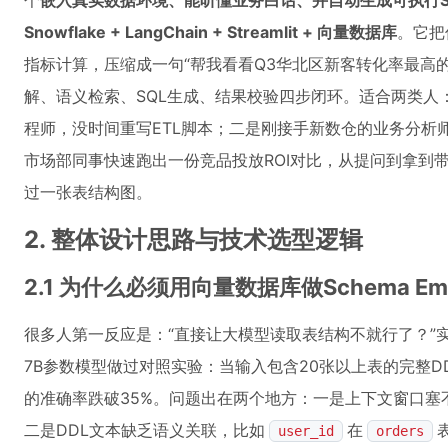
个
嵌入真实数据环境、能听懂业务白话、并自动生成可执行S
Snowflake + LangChain + Streamlit + 向量数据库
。它把
指标计算，压缩成一句“帮我看看Q3华北区新客转化率最高的三
解、语义检索、SQL生成、结果校验四步闭环。适合两类人
程师，没时间重写ETL脚本；二是刚接手新数仓的业务分析
市场部同事快速跑出一份竞品投放ROI对比，从提问到拿到
过一张表结构图。
2. 整体设计思路与技术选型逻辑
2.1 为什么必须用向量数据库做Schema Emb
很多人第一反应是：“直接让大模型读取表结构不就行了？”
7B参数模型做过对照实验：当输入包含20张以上表的完整D
的准确率跌破35%。问题出在两个地方：一是上下文窗口塞
二是DDL文本缺乏语义关联，比如
在
user_id
orders