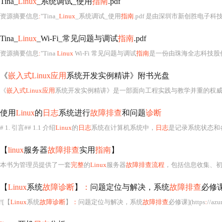
Tina_
Linux
_系统调试_使用
指南
.pdf
资源摘要信息
:
"Tina_
Linux
_系统调试_使用
指南
.pdf 是由深圳市新创胜电子科技有限公司发
Tina_
Linux
_Wi-Fi_常见问题与调试
指南
.pdf
资源摘要信息
:
"Tina
Linux
Wi-Fi 常见问题与调试
指南
是一份由珠海全志科技股份有
《
嵌入式Linux应用
系统开发实例精讲》附书光盘
《
嵌入式Linux应用
系统开发实例精讲》是一部面向工程实践与教学并重的权威技术著作，其配套
使用
Linux
的
日志
系统进行
故障排查
和问题
诊断
# 1. 引言## 1.1 介绍
Linux
的
日志
系统在计算机系统中，
日志
是记录系统状态和
【
linux
服务器
故障排查
实用
指南
】
本书为管理员提供了一套
完整
的
Linux
服务器
故障排查流程
，包括信息收集、
【
Linux
系统
故障诊断
】
：
问题定位与解决，系统
故障排查
必修
![【
Linux
系统
故障诊断
】
：
问题定位与解决，系统
故障排查
必修课](https
:
//azu