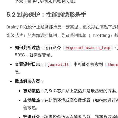
不亮，基本可以确定供电有问题。
5.2 过热保护：性能的隐形杀手
Brainy Pi在设计上通常能承受一定高温，但长期在高温下
统级芯片）的内部温控机制，导致强制降频（Throttling
如何判断过热
：运行命令
可
vcgencmd measure_temp
80°C，就需要警惕。
查看温控日志
：
中可能会搜索到
journalctl
ther
息。
散热解决方案
：
被动散热
：为SoC芯片贴上散热片是最基础的方案
主动散热
：在封闭环境或高负载场景（如持续进行A
善散热。
环境优化
：确保设备放置在通风良好、远离热源的