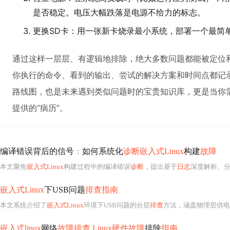
是否稳定。电压大幅跌落是电源不给力的标志。
更换SD卡：用一张新卡烧录最小系统，部署一个最简
通过这样一层层、有逻辑地排除，绝大多数问题都能被定位
你执行的命令、看到的输出、尝试的解决方案和时间点都记
路线图，也是未来遇到类似问题时的宝贵知识库，更是当你
提供的“病历”。
编译错误背后的信号
：
如何系统化
诊断嵌入式Linux
构建
故障
本文聚焦
嵌入式Linux
构建过程中的编译错误
诊断
，提出基于
日志
深度解析、
嵌入式Linux
下USB问题
排查指南
本文系统介绍了
嵌入式Linux
环境下USB问题的分层
排查
方法，涵盖物理层供电
嵌入式linux
网络
故障排查
,
Linux硬件故障
排除
指南