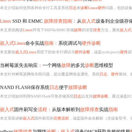
本文介绍如何使用各种命令行工具及系统
日志
来
诊断Linux硬件
问题，包括设备、模
Linux
SSD 和 EMMC
故障排查指南：
从
嵌入式
设备到企业级存
本文系统阐述
Linux
环境下SSD与eMMC存储
故障
的深度
排查
方法，聚焦
嵌入式
嵌入式Linux
命令实战
指南：
系统调试与
硬件诊断
本文聚焦
嵌入式Linux
系统下的命令行调试与
硬件诊断
，涵盖sysfs/procfs
硬件
探测
当树莓派失去响应
：
一个网络
故障
的多元
诊断
思维模型
本文针对树莓派网络失联问题，提出覆盖网络连通性、系统
日志
、
硬件
驱动、静
NAND FLASH保存系统
日志
便于
故障诊断
本文介绍如何利用NAND Flash可靠存储系统
日志
以支持
故障诊断
。重点涵盖ECC校验、坏块管理、
嵌入式
固件刷写全
流程：
从版本解析到
故障排查
实战
指南
本文系统讲解
嵌入式
固件刷写的
完整流程
，涵盖固件命名解析（含设备型号、分支、版本、变体）、刷写环境搭建（串口/TFTP/工具链
udhcpc
故障排查
与网络
诊断：嵌入式
设备DHCP获取失败的终极