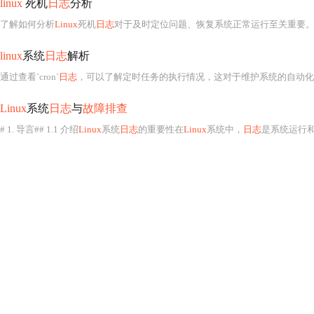
linux
死机
日志
分析
了解如何分析
Linux
死机
日志
对于及时定位问题、恢复系统正常运行至关重要。##
linux
系统
日志
解析
通过查看`cron`
日志
，可以了解定时任务的执行情况，这对于维护系统的自动化任
Linux
系统
日志
与
故障排查
# 1. 导言## 1.1 介绍
Linux
系统
日志
的重要性在
Linux
系统中，
日志
是系统运行