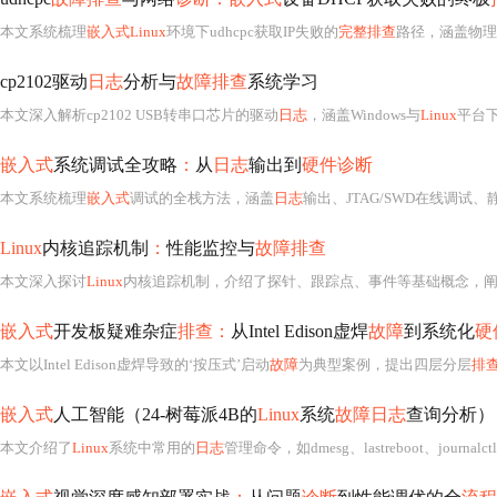
本文系统梳理
嵌入式Linux
环境下udhcpc获取IP失败的
完整排查
路径，涵盖物理层连通性、内核DHCP/Packet socket配置
cp2102驱动
日志
分析与
故障排查
系统学习
本文深入解析cp2102 USB转串口芯片的驱动
日志
，涵盖Windows与
Linux
平台
嵌入式
系统调试全攻略
：
从
日志
输出到
硬件诊断
本文系统梳理
嵌入式
调试的全栈方法，涵盖
日志
输出、JTAG/SWD在线调试、
Linux
内核追踪机制
：
性能监控与
故障排查
本文深入探讨
Linux
内核追踪机制，介绍了探针、跟踪点、事件等基础概念，阐述Kprobes、Uprobes、ftrace等追踪技术原理，详
嵌入式
开发板疑难杂症
排查：
从Intel Edison虚焊
故障
到系统化
硬
本文以Intel Edison虚焊导致的‘按压式’启动
故障
为典型案例，提出四层分层
排
嵌入式
人工智能（24-树莓派4B的
Linux
系统
故障日志
查询分析）
本文介绍了
Linux
系统中常用的
日志
管理命令，如dmesg、lastreboot、journal