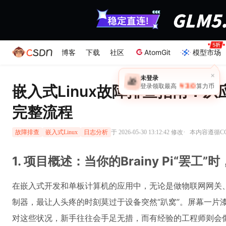
博客
下载
社区
AtomGit
模型市场
嵌入式Linux故障排查指南：
完整流程
·
于 2026-05-30 13:12:42 修改
本内容遵循CC 
故障排查
嵌入式Linux
日志分析
1. 项目概述：当你的Brainy Pi“罢
在嵌入式开发和单板计算机的应用中，无论是做物联网网关、
制器，最让人头疼的时刻莫过于设备突然“趴窝”。屏幕一片
对这些状况，新手往往会手足无措，而有经验的工程师则会