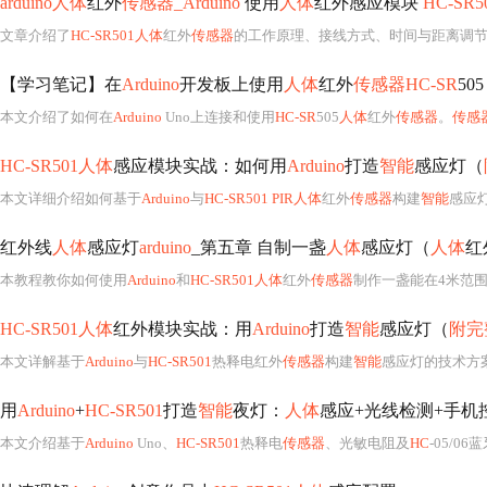
arduino人体
红外
传感器_Arduino
使用
人体
红外感应模块
HC-SR5
文章介绍了
HC-SR501人体
红外
传感器
的工作原理、接线方式、时间与距离调节
【学习笔记】在
Arduino
开发板上使用
人体
红外
传感器HC-SR
505
本文介绍了如何在
Arduino
Uno上连接和使用
HC-SR
505
人体
红外
传感器
。
传感
HC-SR501人体
感应模块实战：如何用
Arduino
打造
智能
感应灯（
本文详细介绍如何基于
Arduino
与
HC-SR501 PIR人体
红外
传感器
构建
智能
感应
红外线
人体
感应灯
arduino
_第五章 自制一盏
人体
感应灯（
人体
红
本教程教你如何使用
Arduino
和
HC-SR501人体
红外
传感器
制作一盏能在4米范
HC-SR501人体
红外模块实战：用
Arduino
打造
智能
感应灯（
附完
本文详解基于
Arduino
与
HC-SR501
热释电红外
传感器
构建
智能
感应灯的技术方案，涵盖模块工作
用
Arduino
+
HC-SR501
打造
智能
夜灯：
人体
感应+光线检测+手机
本文介绍基于
Arduino
Uno、
HC-SR501
热释电
传感器
、光敏电阻及
HC
-05/0