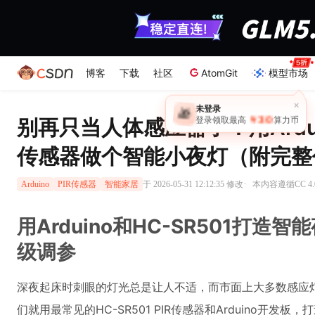
博客
下载
社区
AtomGit
模型市场
别再只当人体感应器了！用Arduino
传感器做个智能小夜灯（附完整
·
于 2026-05-31 12:12:35 修改
本内容遵循CC 4.
Arduino
PIR传感器
智能家居
用Arduino和HC-SR501打
级调参
深夜起床时刺眼的灯光总是让人不适，而市面上大多数感应
们就用最常见的HC-SR501 PIR传感器和Arduino开发