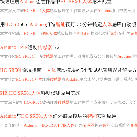
快速理解
Arduino
创意作品中
HC-SR501人体
感应配置
本文深入讲解
HC-SR501人体
感应模块的工作原理及其在
Arduino
项目中的应用，涵盖硬件连接、参数调节、常见问题排查及高
用
HC-SR
505+
Arduino
打造
智能
夜灯：5分钟搞定
人体
感应自动照
本文介绍基于
HC-SR
505
PIR人体
感应模块与
Arduino
构建低功耗
智能
夜灯的
完
Arduino - PIR
运动
传感器
（2）
本文介绍
HC-SR501
运动
传感器
的工作原理、引脚配置及如何将其与
Arduino
连
HC-SR501
避坑指南：
人体
感应模块的5个常见配置错误及解决
本文针对
HC-SR501人体
红外
传感器
在
Arduino
平台上的典型失效问题，系统剖析五大核心配置陷阱：跳线模式（单次/重复触发）逻辑误用、灵敏度与延迟旋钮的非线性校准、
PIR-HC-SR501人体
移动侦测应用实战
本文深入解析
HC-SR501
被动红外
传感器
的工作原理与应用技巧，涵盖双元差分检测、菲涅尔透镜作用、供电稳定性及
Arduino
与
HC-SR501人体
红外感应模块的
智能
安防应用
本文详解基于
Arduino
与
HC-SR501 PIR人体
红外
传感器
构建
智能
安防系统的
完