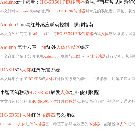
Arduino
新手必看：
HC-SR501 PIR传感器
避坑指南与常见问题解
本文针对
Arduino
初学者使用
HC-SR501 PIR传感器
时常见的误触发、漏检、初始化失败等问题，深入解析BISS0091芯片工作机制、37秒以上上电校准必要性、3.3
Arduino
Uno与红外感应联动控制：操作指南
本文介绍如何使用
Arduino
Uno与
HC-SR501 PIR传感器
构建
人体
感应系统，涵
Arduino
第十六章：
pir
红外
人体传感器
练习
本文详细介绍了如何使用
Arduino
开发板与
PIR
红外
人体传感器
进行交互。从材
HC-SR
505
人体
红外报警系统
本文详细介绍了
HC-SR
505
人体
红外报警系统的特性、主要参数，讲解了其可重复
小智音箱联动
HC-SR501
触发
人体
红外侦测唤醒
本文介绍如何利用
HC-SR501人体
红外
传感器
实现低功耗唤醒小智音箱，通过外部中断与深度睡眠机制，在节省
HC-SR501人体
红外
传感器
怎么接线
HC-SR501人体
红外
传感器
是一种基于热释电效应的
传感器
，能够检测
人体
或