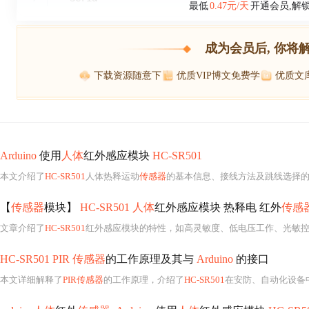
最低
0.47元/天
开通会员,解
成为会员后, 你将
下载资源随意下
优质VIP博文免费学
优质文
Arduino
使用
人体
红外感应模块
HC-SR501
本文介绍了
HC-SR501
人体热释运动
传感器
的基本信息、接线方法及跳线选择的时间模式
【
传感器
模块】
HC-SR501 人体
红外感应模块 热释电 红外
传感
文章介绍了
HC-SR501
红外感应模块的特性，如高灵敏度、低电压工作、光敏控制和温度补偿功能。它
HC-SR501 PIR 传感器
的工作原理及其与
Arduino
的接口
本文详细解释了
PIR传感器
的工作原理，介绍了
HC-SR501
在安防、自动化设备