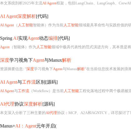
本文系统剖析2025年主流
AI Agent
框架，包括LangChain、LangGraph、CrewAI、Auto
AI Agent深度解析
[代码]
AI Agent
（
人工智能
智能体）作为当前
人工智能
领域最具革命性与实践价值的
Spring
AI
实现
Agent
动态
编排
[代码]
Agent
（智能体）作为
人工智能
领域中极具代表性的范式演进方向，其本质是将大语言模型（LLM）从“被动响应式工具”升级为具备目标导向性、
深度
学习视角下
Agent
与Manux
解析
资源摘要信息
:
"
深度
学习视角下
Agent
与Manus
解析
"在当前信息技术发展的浪
AI Agent
与
工作流
区别[源码]
AI Agent
与
工作流
（Workflow）是当前
人工智能
工程化落地过程中两个极易被
AI代理
协议
深度解析
[源码]
本文深入分析了三种主要的
AI代理
协议
：
MCP、A2A和AGNTCY，详尽探讨
Manus+
AI：Agent
元年开启(