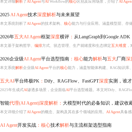
本文详细
解析
了
AI Agent
与
AI
Workflow的
核心
区别及应用场景，介绍了
AI Agen
2025
AI Agent
技术
深度解析
与未来展望
本文系统剖析了
AI Agent
的技术架构、
核心
能力与行业应用。涵盖模型层、存
2026年
五大AI Agent
框架
深度
横评
：
从LangGraph到Google ADK
本文基于架构哲学、
编排
方式、状态管理、生产就绪度和生态绑定
五大维度
，对
2026企业级
AI Agent
平台选型指南
：核心
能力
解析
与
五大
厂商
深
本文系统
解析
企业级
AI Agent
平台的
核心
能力，涵盖智能体构建、RAG知识库、工具调
五大AI
平台终极PK
：
Dify、RAGFlow、FastGPT
深度
实测，谁才
2025年生成式
AI
渗透多场景，企业面临
AI
平台选型难题。本文对Dify、RAGFl
智能
代理(AI Agent)深度解析：
大模型时代的必备知识，建议收
本文详细介绍了
AI Agent
的概念、架构及其在多个领域的应用。
AI Agent
具备感
AI Agent
开发实战
：核心
技术
解析
与主流框架选型指南