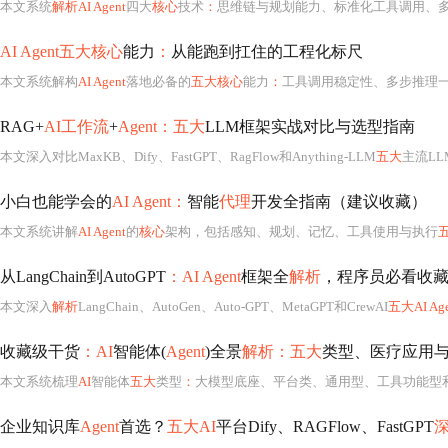
本文系统
解析AI Agent
四大
核心
技术
：
思维链与规划能力、标准化工具调用、多层级记忆机制、多智能体协作范式；对比LangChain、AutoG
AI Agent五大核心
能力
：
从能跑到扛住的工程化标尺
本文系统解构
AI Agent
落地必备的
五大核心
能力
：
工具调用稳定性、多步推理一致性、异常恢复能力、长程记忆保真度和指令遵循鲁棒性，并基于37万次真实业
RAG+
AI工作流
+
Agent：五大
LLM框架实战对比与选型指南
本文深入对比MaxKB、Dify、FastGPT、RagFlow和Anything-LLM
五大
主流LLM
小白也能学会的
AI Agent：
智能
代理
开发全指南（建议收藏）
本文系统讲解
AI Agent
的
核心
架构，包括感知、规划、记忆、工具使用与执行
从LangChain到AutoGPT
：AI Agent
框架全
解析
，程序员必看收
本文深入
解析
LangChain、AutoGen、Auto-GPT、MetaGPT和CrewAI
五大AI Age
收藏级干货
：AI
智能体(
Agent
)全景
解析：五大
类型、医疗应用
本文系统梳理
AI
智能体
五大
类型
：
大模型底座、平台类、通用型、工具功能型和解决方案型，深入剖析其技术特点与应用场景。重点聚焦医疗
企业知识库
Agent
首选？
五大AI
平台Dify、RAGFlow、FastGPT