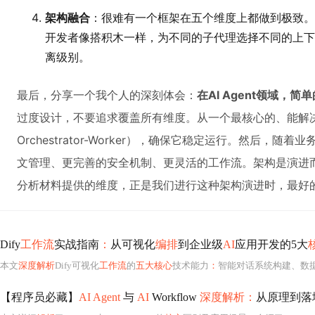
架构融合
：很难有一个框架在五个维度上都做到极致。
开发者像搭积木一样，为不同的子代理选择不同的上下
离级别。
最后，分享一个我个人的深刻体会：
在AI Agent领域，
过度设计，不要追求覆盖所有维度。从一个最核心的、能解
Orchestrator-Worker），确保它稳定运行。然后，
文管理、更完善的安全机制、更灵活的工作流。架构是演进
分析材料提供的维度，正是我们进行这种架构演进时，最好
Dify
工作流
实战指南
：
从可视化
编排
到企业级
AI
应用开发的5大
本文
深度解析
Dify可视化
工作流
的
五大核心
技术能力
：
智能对话系统构建、数据处理与可视化分析、多语言翻译与内容优化、知识库与R
【程序员必藏】
AI Agent
与
AI
Workflow
深度解析：
从原理到落