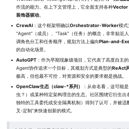
作流的能力。在上下文管理上，它全面支持各种
Vector
装饰器驱动
。
CrewAI
：这个框架明确以
Orchestrator-Worker
模式
“Agent”（成员）、“Task”（任务）的概念，非常
调角色分工和任务顺序，规划方法上偏向
Plan-and-Ex
的自动化场景。
AutoGPT
：作为早期现象级项目，它代表了高度自主的
Agent协作追求一个目标，其规划方式是典型的
ReAct
极高，但也最不可控，对资源和安全的要求都是挑战。
OpenClaw生态（claw-*系列）
：从命名看，这可能是
虫？）或某种特定架构理念的生态。社区围绕它衍生出
独特的工具委托或安全隔离机制）得到了认可，并被适
叉-定制”来快速创新的模式。