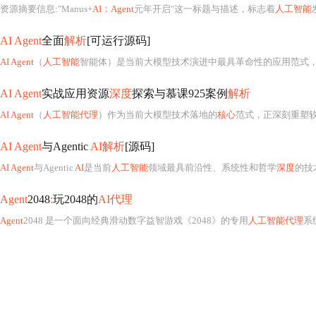
资源摘要信息
:
"Manus+
AI：Agent
元年开启"这一标题与描述，标志着
人工智能
发展
AI Agent
全面
解析
[可运行源码]
AI Agent
（
人工智能
智能体）是当前大模型技术演进中最具革命性的应用范式
AI Agent
实战应用资源
深度
探索与慕课925案例
解析
AI Agent
（
人工智能代理
）作为当前大模型技术落地的
核心
范式，正深刻重塑软件
AI Agent
与Agentic
AI解析
[源码]
AI Agent
与Agentic
AI
是当前
人工智能
领域最具前沿性、系统性和哲学
深度
的技术范式
Agent
2048
:
玩2048的
AI代理
Agent
2048 是一个面向经典滑动数字益智游戏《2048》的专用
人工智能代理
系