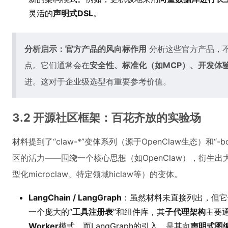
灵活的
声明式DSL
。
分析启示：官方产品的风向标作用
分析这些官方产品，
点。它们通常会在
安全性、标准化（如MCP）、开发体
进。这对于企业级选型有重要参考价值。
3.2 开源社区框架：百花齐放的实验场
材料提到了“claw-*”变体系列（源于OpenClaw生态）和
区的活力——围绕一个核心思想（如OpenClaw），衍生出大
型化microclaw、特定领域hiclaw等）的变体。
LangChain / LangGraph
：虽然材料未直接列出，但它们
一个庞大的“
工具注册表
”和组件库，其
子代理架构
主要通过
Worker
模式。而LangGraph的引入，是其向
声明式图