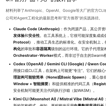
材料列举了Anthropic、OpenAI、Google等大厂的官
公司对Agent工程化的最新思考和“官方推荐”的实践路径。
Claude Code (Anthropic)
：作为闭源产品，其公开资
发体验
和
安全性
。在工具系统上，它很可能深度集成或
Protocol）
，推动工具生态的标准化。在安全机制上，
构化
的审批和
容器隔离
级别的运行环境。它的子代理架
Orchestrator-Worker
模式，而非过于自主的Swarm
Codex (OpenAI) / Gemini CLI (Google) / Qwen Cod
用接口或CLI工具，在架构上可能更“专注”。它们的核
理架构可能较简单（None或Basic Spawn）
，重心放
Window + 智能摘要
）和提供精准的代码工具（
Regis
安全机制可能更关注代码执行沙箱（如WASM）。
Kimi CLI (Moonshot AI) / Mistral Vibe (Mistral AI)
新的架构模式。例如，更积极地采用
向量数据库进行长