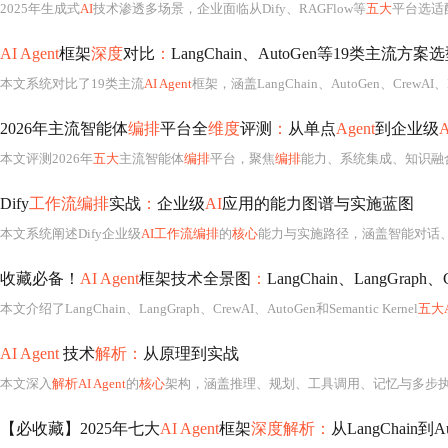
2025年生成式
AI
技术渗透多场景，企业面临从Dify、RAGFlow等
五大
平台选适
AI Agent
框架
深度
对比
：
LangChain、AutoGen等19类主流方
本文系统对比了19类主流
AI Agent
框架，涵盖LangChain、AutoGen、CrewAI、L
2026年主流智能体
编排
平台全
维度
评测
：
从单点
Agent
到企业级
A
本文评测2026年
五大
主流智能体
编排
平台，聚焦
编排
能力、系统集成、知识融
Dify
工作流编排
实战
：
企业级
AI
应用的能力图谱与实施蓝图
本文系统阐述Dify企业级
AI工作流编排
的
核心
能力与实施路径，涵盖智能对话、
收藏必备！
AI Agent
框架技术全景图
：
LangChain、LangGraph、
本文介绍了LangChain、LangGraph、CrewAI、AutoGen和Semantic Kernel
五大AI
AI Agent
技术
解析：
从原理到实战
本文深入
解析AI Agent
的
核心
架构，涵盖推理、规划、工具调用、记忆与多步
【必收藏】2025年七大
AI Agent
框架
深度解析：
从LangChain到A