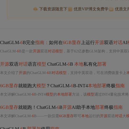
下载资源随意下
优质VIP博文免费学
优质文
ChatGLM-
6
B完全
指南：
如何在
6GB显存
上运行
开源
双语
对话
AI
ChatGLM-
6
B是一款
开源
双语
对话模型
，基于62亿参数GLM架构，支持中英双
开源
双语
对话
语言
模型
ChatGLM-
6
B
本地
私有化
部署
本文介绍了
开源
的ChatGLM-
6
B
对话模型
，支持中英双语，可在消费级显卡上
6GB显存
就能跑大
模型
？ChatGLM-
6
B-INT4
本地部署
终极
指南
本文详解ChatGLM-
6
B-INT4
模型
的
本地部署
方法，该
模型
通过INT4量化技术将
6GB显存
就能跑！ChatGLM-
6
B
开源
AI助手本地
部署
终极
指南
本文详解ChatGLM-
6
B——一款仅需
6GB显存
即可
本地
运行的
开源
双语
对话
大
ChatGLM-
6
B
部署与
使用
指南