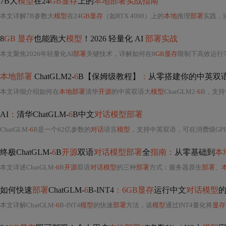
7B大
模型
在24
GB显存
上的
本地部署实战指南
本文详解7B参数大
模型
在24
GB显存
（如RTX 4090）上的
本地
推理
部署
实践，
8
GB 显存
也能跑大
模型
！2026 轻量化 AI
部署实战
本文聚焦2026年轻量化AI
部署
关键技术，详解如何在8
GB显存
限制下高效运行7
本地部署
ChatGLM2-
6
B【保姆级教程】
：
从零搭建你的中英双
本文详细介绍如何在
本地部署
清华
开源
的中英双语大
模型
ChatGLM2-
6
B，支持
AI
：
清华ChatGLM-
6
B中文
对话模型部署
ChatGLM-
6
B是一个62亿参数的
对话
语言
模型
，支持中英双语，可在消费级GP
终极ChatGLM-
6
B
开源
双语
对话模型部署
全
指南：
从零基础到
本
本文详述ChatGLM-
6
B
开源
双语
对话模型
的三种
部署
方式
：
服务器原生
部署
、
如何快速
部署
ChatGLM-
6
B-INT4
：6GB显存
运行中文
对话模型
本文详解ChatGLM-
6
B-INT4
模型
的快速
部署
方法，该
模型
通过INT4量化将
显存