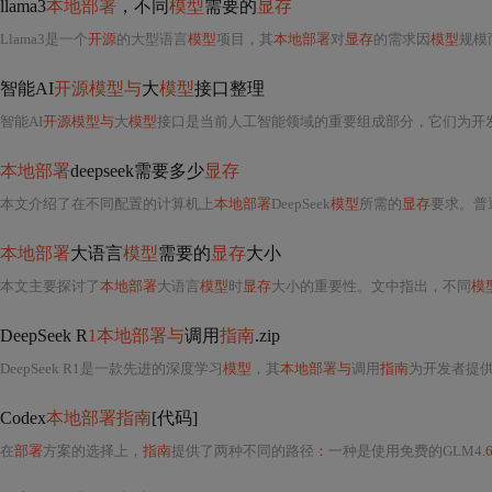
llama3
本地部署
，不同
模型
需要的
显存
Llama3是一个
开源
的大型语言
模型
项目，其
本地部署
对
显存
的需求因
模型
规模
智能AI
开源模型与
大
模型
接口整理
智能AI
开源模型与
大
模型
接口是当前人工智能领域的重要组成部分，它们为开发者提供了丰富
本地部署
deepseek需要多少
显存
本文介绍了在不同配置的计算机上
本地部署
DeepSeek
模型
所需的
显存
要求。普通
本地部署
大语言
模型
需要的
显存
大小
本文主要探讨了
本地部署
大语言
模型
时
显存
大小的重要性。文中指出，不同
模
DeepSeek R
1本地部署与
调用
指南
.zip
DeepSeek R1是一款先进的深度学习
模型
，其
本地部署与
调用
指南
为开发者提
Codex
本地部署指南
[代码]
在
部署
方案的选择上，
指南
提供了两种不同的路径
：
一种是使用免费的GLM4.