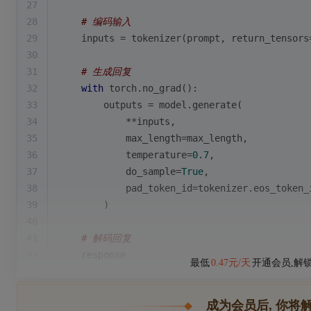
27
28
# 编码输入
29
    inputs = tokenizer(prompt, return_tensors
30
31
# 生成回复
32
with
 torch.no_grad():
33
        outputs = model.generate(
34
            **inputs,
35
            max_length=max_length,
36
            temperature=
0.7
,
37
            do_sample=
True
,
38
            pad_token_id=tokenizer.eos_token_
39
        )
40
41
# 解码回复
42
    response
最低
0.47元/天
开通会员,解
成为会员后, 你将