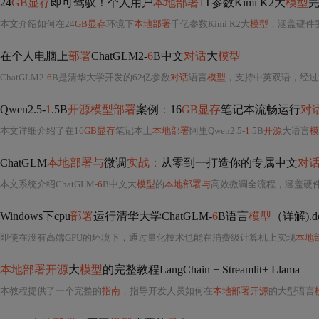
24
GB显存
即可驾驭！个人用户
本地部署1
T参数Kimi K2大
模型
本文介绍如何在24
GB显存
环境下
本地部署
千亿参数Kimi K2大
模型
，涵盖硬件要
在个人电脑上
部署
ChatGLM2-
6
B中文
对话
大
模型
ChatGLM2-
6
B是清华大学开发的62亿参数
对话
语言
模型
，支持中英双语，经过
Qwen2.5-
1
.5B
开源模型部署
案例
：
16
GB显存
笔记本流畅运行
对
本文详细介绍了在16
GB显存
笔记本上
本地部署
阿里Qwen2.5-
1
.5B
开源
大语言
模
ChatGLM
本地部署与
微调
实战：
从零到一打造你的专属中文
对
本文系统介绍ChatGLM-
6
B中文大
模型
的
本地部署与
高效微调全流程，涵盖硬件选型、量化推理、Gradio
Windows下cpu
部署
运行清华大学ChatGLM-
6
B语言
模型
（详解).d
即使在没有高端GPU的环境下，通过量化技术也能在消费级计算机上实现
本地
本地部署开源
大
模型
的完整教程LangChain + Streamlit+ Llama
本教程提供了一个完整的
指南
，指导开发人员如何在
本地部署开源
的大型语言