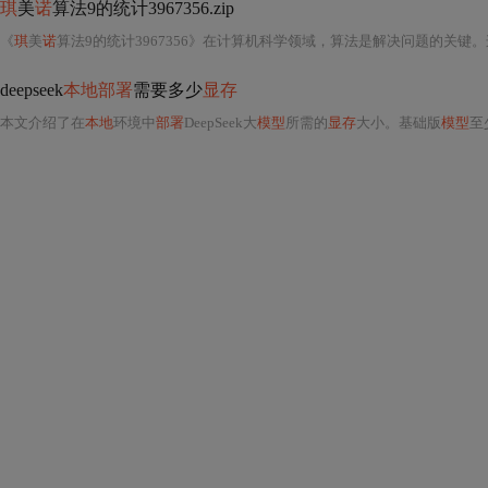
琪
美
诺
算法9的统计3967356.zip
《
琪
美
诺
算法9的统计3967356》在计算机科学领域，算法是解决问题的关键
deepseek
本地部署
需要多少
显存
本文介绍了在
本地
环境中
部署
DeepSeek大
模型
所需的
显存
大小。基础版
模型
至