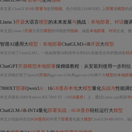
本文是 ChatGLM-
6
B
部署与
使用
指南
。先介绍在 DAMODEL 上
部署
该
模型
的
Llama 3
开源
大语言
模型
的未来发展
与
挑战
：本地部署
、
对话
微
本文是Llama 3
开源
大语言
模型
的详细使用
指南
，涵盖
本地部署
、
对话
生成、微
智谱AI通用大
模型：本地部署
ChatGLM3-
6
B
开源
大
模型
本文介绍了ChatGLM3，一款由智谱AI和清华大学KEG实验室合作的预训练
对
ChatGPT
开源模型本地部署
保姆级教程
：
从安装到使用一步到位
本文详细介绍了OpenAI
开源
的gpt-oss-120b和gpt-oss-20b两个大
模型
的
本地部
7800XT
部署
Qwen3.
6：
16
GB显存本地
大
模型
量化
实战与
性能调
本文详述在AMD Radeon RX 7800 XT（16
GB显存
）上，通过Llama.cpp框架
与
ChatGLM-
6
B-INT4量化
部署实战：6GB显存
轻松运行大
模型
本文介绍如何在仅
6GB显存
的环境下
部署
量化版大
模型
ChatGLM-
6
B-INT4，