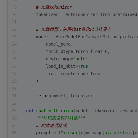
9
# 加载tokenizer
10
    tokenizer = AutoTokenizer.from_pretrained
11
12
# 加载模型，使用4bit量化以节省显存
13
    model = AutoModelForCausalLM.from_pretrai
14
        model_name,
15
        torch_dtype=torch.float16,
16
        device_map=
"auto"
,
17
        load_in_4bit=
True
,
18
        trust_remote_code=
True
19
    )
20
21
return
 model, tokenizer
22
23
def
chat_with_cirno
(
model, tokenizer, message
24
"""与琪露诺模型对话"""
25
# 构建对话格式
26
    prompt = 
f"<|user|>
{message}
<|assistant|>